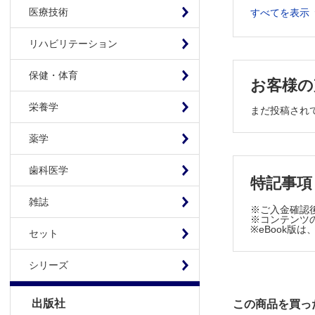
連載：形成外
医療技術
すべてを表示
手術道!? 
連載：教室だ
リハビリテーション
No.83 
保健・体育
連載：短編小
お客様の
頭頸部再建
栄養学
まだ投稿され
原著
糖尿病性末
薬学
症例
歯科医学
小児の頭蓋骨
特記事項
工夫
雑誌
※ご入金確認
粘着式人工
※コンテンツの
※eBook
セット
眼輪筋タッ
外国文献抄訳 P
シリーズ
投稿規定 13
出版社
この商品を買っ