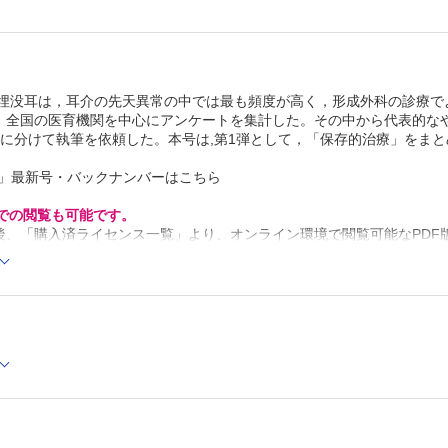
之）
連載：短編小説で綴る論文探訪 たんろんたん
頭頸部再建を一変する大発明：大胸筋皮弁 （寺尾保信，去
二）
原著
号：埋没耳は，耳介の先天異常の中では最も頻度が高く，形成外科の診療
糖尿病性末梢神経障害を有する患者における足潰瘍再発生
，全国の医育機関を中心にアンケートを集計した。その中から代表的な
討 （井野 康ほか）
編に分けて執筆を依頼した。本号は,第1弾として，「保存的治療」をま
症例
小児の頭蓋骨矢状縫合に発生したdermoid cystの1例 （成
か）
科」最新号・バックナンバーはこちら
工夫
粘着式人工乳頭を活用した再建乳輪乳頭の位置決め （永田
Cでの閲覧も可能です。
ほか）
後、「購入済ライセンス一覧」より、オンライン環境で閲覧可能なPDF
眼輪筋タッキングにおける固定方法と短縮量の検討 （西 
refox 最新版 / Google Chrome 最新版 / Safari 最新版
か）
外国文献抄訳 PRS Vol.147 No.3 （力丸英明）
投稿規定 1372