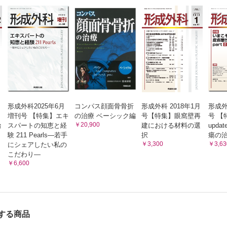
形成外科2025年6月
コンパス顔面骨骨折
形成外科 2018年1月
形成外
増刊号 【特集】エキ
の治療 ベーシック編
号【特集】眼窩壁再
号 【
￥20,900
治
スパートの知恵と経
建における材料の選
upd
験 211 Pearls―若手
択
瘍の治療
￥3,300
￥3,63
にシェアしたい私の
こだわり―
￥6,600
する商品