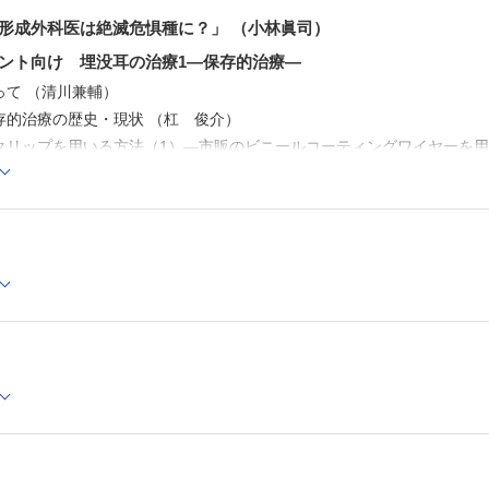
形成外科医は絶滅危惧種に？」 （小林眞司）
ント向け 埋没耳の治療1―保存的治療―
って （清川兼輔）
存的治療の歴史・現状 （杠 俊介）
クリップを用いる方法（1）―市販のビニールコーティングワイヤーを用
クリップを用いる方法（2）―市販のビニール被覆付きアルミ線を用いる
クリップを用いる方法（3）―イヤークリップ（JDF社製）を用いる方法
を利用する方法（1）―熱可塑性樹脂を用いる方法― （漆舘聡志ほか）
利用する方法（2）―デュオアクティブ(R)CGF を用いる方法― （塗
を利用する方法（3）―イヤーパティを用いる方法― （大守 誠ほか）
独自の装具を作製する方法（1）―耳介の石膏模型をもとに作製した歯科
独自の装具を作製する方法（2）―義歯床用歯科材料を用いたシリコーン
独自の装具を作製する方法（3）―装具会社によるオーダーメイドの装具
委員長コラム［第27回］ （細川 亙）
に残る1症例
前川二郎）