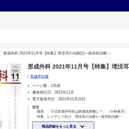
形成外科 2021年11月号【特集】埋没耳の治療(1)―保存的治療―
形成外科 2021年11月号【特集】埋没
/
克誠堂出版
ページ数 :
135頁
書籍発行日 :
2021年11月
電子版発売日 :
2021年11月10日
目次
随想 「小児形成外科医は絶滅危惧種に？」 （小林眞司）
特集 レジデント向け 埋没耳の治療1―保存的治療―
企画にあたって （清川兼輔）
商品詳細をもっと見る
埋没耳の保存的治療の歴史・現状 （杠 俊介）