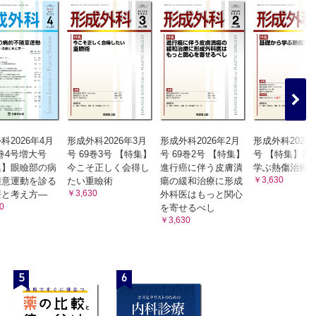
科2026年4月
形成外科2026年3月
形成外科2026年2月
形成外科2026
9巻4号増大号
号 69巻3号 【特集】
号 69巻2号 【特集】
号 【特集】基
集】眼瞼部の病
今こそ正しく会得し
進行癌に伴う皮膚潰
学ぶ熱傷治療
￥3,630
随意運動を診る
たい重瞼術
瘍の緩和治療に形成
￥3,630
療と考え方―
外科医はもっと関心
0
を寄せるべし
￥3,630
5
6