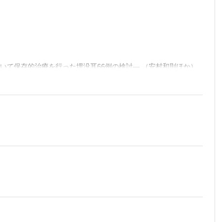
いて保存的治療を行った埋没耳66例の検討― （安村和則ほか）
方法― （妹尾貴矢ほか）
― （三浦孝行ほか）
 隆志ほか）
用シリコーンを用いる方法― （石川早紀ほか）
製装具の工夫― （陶山淑子ほか）
を用いる方法― （森山 壮ほか）