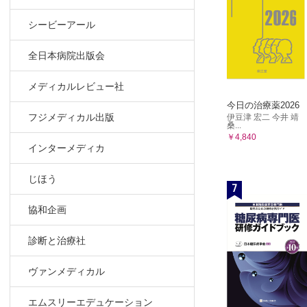
シービーアール
全日本病院出版会
メディカルレビュー社
今日の治療薬2026
フジメディカル出版
伊豆津 宏二 今井 靖
桑...
￥4,840
インターメディカ
じほう
7
協和企画
診断と治療社
ヴァンメディカル
エムスリーエデュケーション