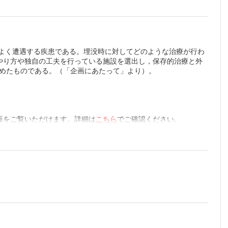
川俊
でよく遭遇する疾患である。埋没時に対してどのような治療が行わ
因子の検
やり方や独自の工夫を行っている施設を選出し，保存的治療と外
とめたものである。（「企画にあたって」より）。
瀬莉沙ほ
亜矢子
版をご覧いただけます。詳細は
こちら
でご確認ください。
建剛ほ