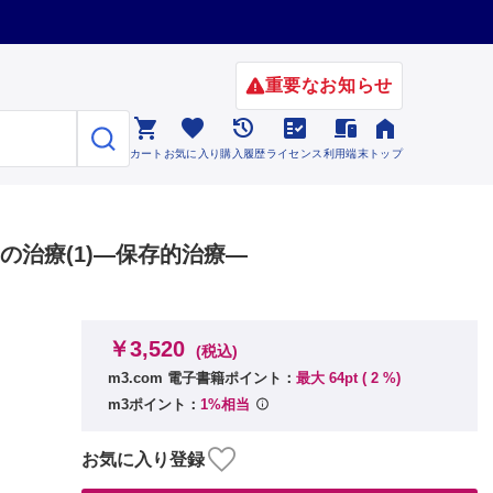
重要なお知らせ






カート
お気に入り
購入履歴
ライセンス
利用端末
トップ
耳の治療(1)―保存的治療―
￥3,520
(税込)
m3.com 電子書籍ポイント：
最大 64pt (
2
%)
m3ポイント：
1%相当
お気に入り登録