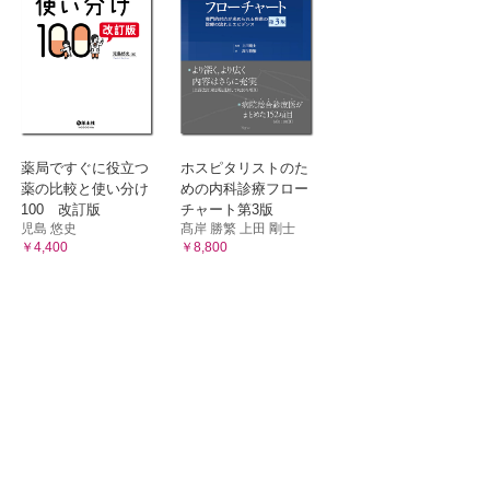
薬局ですぐに役立つ
ホスピタリストのた
薬の比較と使い分け
めの内科診療フロー
100 改訂版
チャート第3版
児島 悠史
髙岸 勝繁 上田 剛士
￥4,400
￥8,800