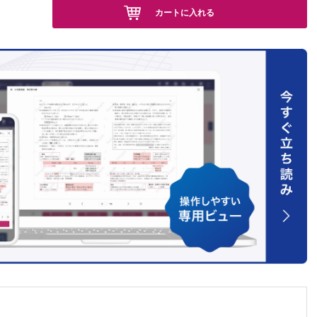
ーティ
カートに入れる
討―
覆付き
DF社
法―
F を用
法―
型をも
ほか）
材料を
るオー
（小池智