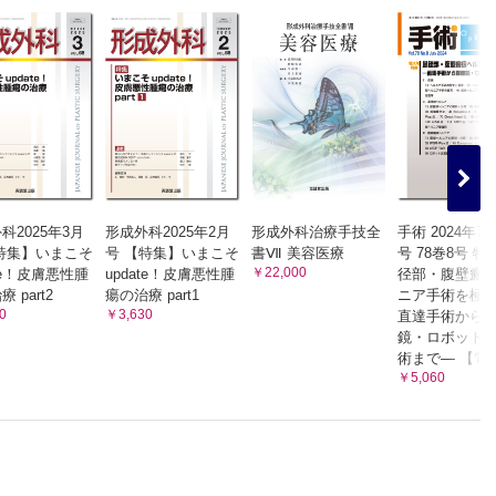
科2025年3月
形成外科2025年2月
形成外科治療手技全
手術 2024年7
特集】いまこそ
号 【特集】いまこそ
書Ⅶ 美容医療
号 78巻8号 特
￥22,000
ate！皮膚悪性腫
update！皮膚悪性腫
径部・腹壁瘢
 part2
瘍の治療 part1
ニア手術を極
0
￥3,630
直達手術から
鏡・ロボット
術まで― 【電
￥5,060