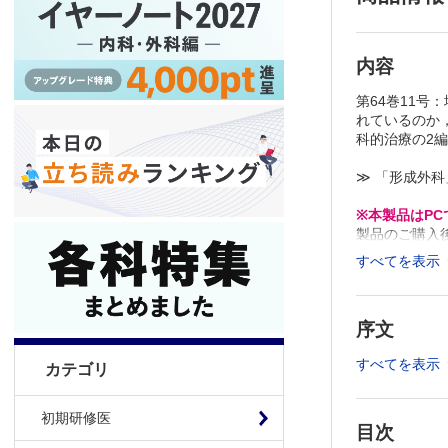
内容
第64巻11
れているのか
科的治療の2
≫ 「形成外
※本製品はP
製品のご購入
推奨ブラウザ： Fi
すべてを表示
序文
すべてを表示
カテゴリ
初期研修医
目次