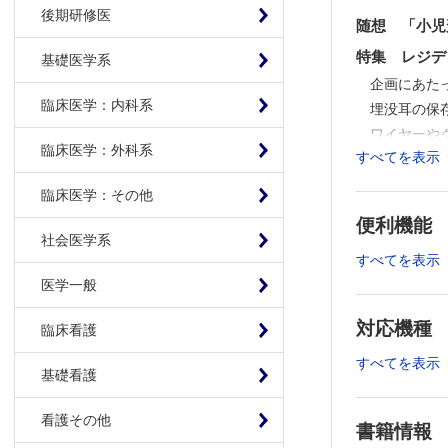
後期研修医
随想 「小児
特集 レジデ
基礎医学系
企画にあた
臨床医学：内科系
埋没耳の保
ワイヤーや
臨床医学：外科系
すべてを表示
ワイヤーや
ワイヤーや
臨床医学：その他
既存の製品
便利機能
既存の製品を
社会医学系
既存の製品
すべてを表示
症例ごとに
医学一般
症例ごとに
対応機種
臨床看護
症例ごとに
コラム：編集
すべてを表示
基礎看護
連載：私の心
看護その他
No.31 （
書籍情報