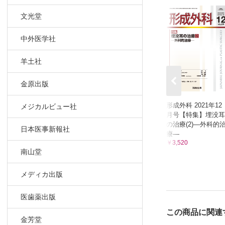
文光堂
中外医学社
羊土社
金原出版
形成外科 2021年12
メジカルビュー社
月号【特集】埋没耳
の治療(2)―外科的
日本医事新報社
療―
￥3,520
南山堂
メディカ出版
医歯薬出版
この商品に関連
金芳堂