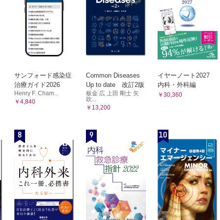
サンフォード感染症
Common Diseases
イヤーノート2027
治療ガイド2026
Up to date 改訂2版
内科・外科編
Henry F. Cham...
板金 広 上田 剛士 矢
￥30,360
吹...
￥4,840
￥13,200
8
9
10