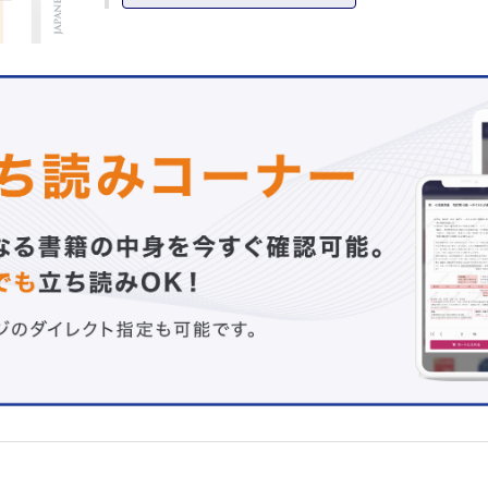
ワイヤーやクリップを用いる方法（1）―市販のビニールコ
ングワイヤーを用いて保存的治療を行った埋没耳66例の検
（安村和則ほか）
ワイヤーやクリップを用いる方法（2）―市販のビニール被
アルミ線を用いる方法― （妹尾貴矢ほか）
ワイヤーやクリップを用いる方法（3）―イヤークリップ（J
製）を用いる方法― （三浦孝行ほか）
既存の製品を利用する方法（1）―熱可塑性樹脂を用いる方
（漆舘聡志ほか）
既存の製品を利用する方法（2）―デュオアクティブ(R)CG
いる方法― （塗 隆志ほか）
既存の製品を利用する方法（3）―イヤーパティを用いる方
（大守 誠ほか）
症例ごとに独自の装具を作製する方法（1）―耳介の石膏模
とに作製した歯科用シリコーンを用いる方法― （石川早紀
症例ごとに独自の装具を作製する方法（2）―義歯床用歯科
用いたシリコーン製装具の工夫― （陶山淑子ほか）
症例ごとに独自の装具を作製する方法（3）―装具会社によ
ダーメイドの装具を用いる方法― （森山 壮ほか）
コラム：編集委員長コラム［第27回］ （細川 亙）
連載：私の心に残る1症例
No.31 （前川二郎）
連載：形成外科NEXT―次世代の本音―
手術道!? （赤澤 聡）
連載：教室だより北～南
No.83 横浜市立大学附属市民総合医療センター 形成外科 