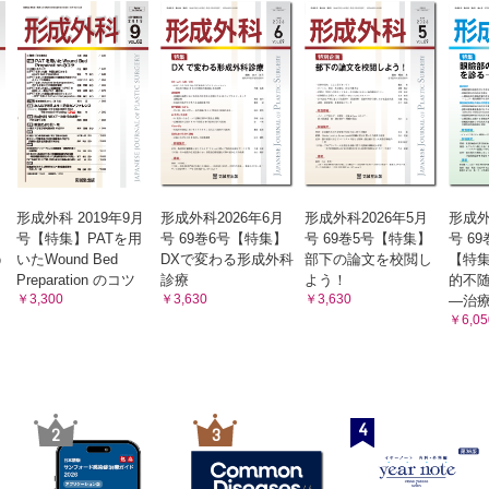
形成外科 2019年9月
形成外科2026年6月
形成外科2026年5月
形成外
号【特集】PATを用
号 69巻6号【特集】
号 69巻5号【特集】
号 6
う
いたWound Bed
DXで変わる形成外科
部下の論文を校閲し
【特
Preparation のコツ
診療
よう！
的不
￥3,300
￥3,630
￥3,630
―治
￥6,05
4
2
3