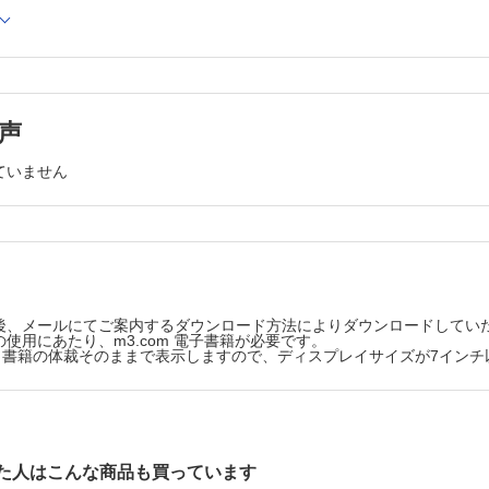
科NEXT―次世代の本音―
（赤澤 聡）
より北～南
横浜市立大学附属市民総合医療センター 形成外科 （小池智之）
説で綴る論文探訪 たんろんたん
声
を一変する大発明：大胸筋皮弁 （寺尾保信，去川俊二）
ていません
梢神経障害を有する患者における足潰瘍再発生因子の検討 （井野 康ほ
矢状縫合に発生したdermoid cystの1例 （成瀬莉沙ほか）
後、メールにてご案内するダウンロード方法によりダウンロードしてい
乳頭を活用した再建乳輪乳頭の位置決め （永田亜矢子ほか）
使用にあたり、m3.com 電子書籍が必要です。
版は、書籍の体裁そのままで表示しますので、ディスプレイサイズが7イン
キングにおける固定方法と短縮量の検討 （西 建剛ほか）
RS Vol.147 No.3 （力丸英明）
72
た人はこんな商品も買っています