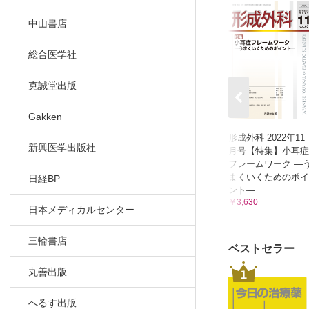
中山書店
総合医学社
克誠堂出版
Gakken
形成外科 2022年11
新興医学出版社
月号【特集】小耳症
フレームワーク ―
まくいくためのポイ
日経BP
ント―
￥3,630
日本メディカルセンター
三輪書店
ベストセラー
丸善出版
1
へるす出版