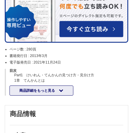
ページ数 :
280頁
書籍発行日 :
2013年3月
電子版発売日 :
2021年11月24日
目次
Part1 けいれん・てんかんの見つけ方・見分け方
1章 てんかんとは
1 てんかんとは
商品詳細をもっと見る
2章 けいれん・てんかんに関する誤解
2 けいれん・てんかんに関する誤解
3章 てんかんの基礎知識
3 てんかんの発作型
商品情報
4 てんかん症候群分類の考え方
4章 てんかんの基礎疾患
5 てんかんの基礎疾患
5章 発達障害児におけるてんかん