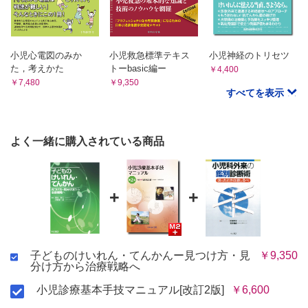
小児心電図のみか
小児救急標準テキス
小児神経のトリセツ
た，考えかた
トーbasic編ー
￥4,400
￥7,480
￥9,350
すべてを表示
よく一緒に購入されている商品
+
+
子どものけいれん・てんかんー見つけ方・見
￥9,350
分け方から治療戦略へ
小児診療基本手技マニュアル[改訂2版]
￥6,600