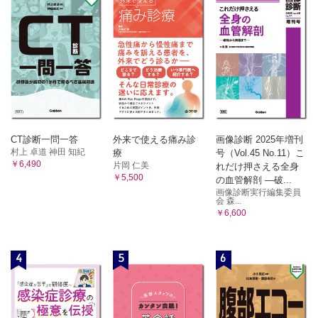
CT診断一問一答
外来で使える痛み診
画像診断 2025年増刊
村上 卓道 神田 知紀
療
号（Vol.45 No.11）こ
￥6,490
片岡 仁美
れだけ押さえる全身
￥5,500
の血管解剖 ―破...
画像診断実行編集委員
会 森...
￥6,600
4
5
6