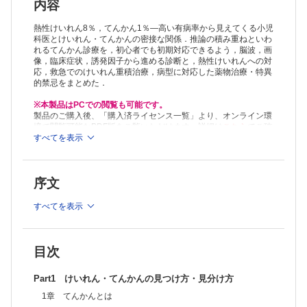
6 発達障害児におけるてんかん
内容
6章 てんかんの検査
7 発作間欠期脳波
熱性けいれん8％，てんかん1％—高い有病率から見えてくる小児
8 発作時脳波
科医とけいれん・てんかんの密接な関係．推論の積み重ねといわ
れるてんかん診療を，初心者でも初期対応できるよう，脳波，画
9 脳磁図
像，臨床症状，誘発因子から進める診断と，熱性けいれんへの対
10 頭部MRI
応，救急でのけいれん重積治療，病型に対応した薬物治療・特異
11 SPECT
的禁忌をまとめた．
12 PET
13 遺伝子解析とマイクロアレイ染色体検査
※本製品はPCでの閲覧も可能です。
14 代謝疾患
製品のご購入後、「購入済ライセンス一覧」より、オンライン環
15 神経心理学的検査
境で閲覧可能なPDF版をご覧いただけます。詳細は
こちら
でご確
7章 てんかんの境界領域
認ください。
すべてを表示
推奨ブラウザ： Firefox 最新版 / Google Chrome 最新版 / Safari
16 熱性けいれん
最新版
17 軽症胃腸炎に伴うけいれん
8章 てんかんと鑑別すべき疾患・症候
序文
18 てんかんと鑑別すべき疾患・症候
Part2 身近なけいれん・てんかんの治療戦略
すべてを表示
1章 急性期のけいれん，発作疑いの対応・重積の治療
1 急性期のけいれん，発作疑いの対応・重積の治療
2章 てんかん治療の全体像
2 てんかん治療の全体像−治療の開始から経過観察，服薬終了まで
目次
の概略
3章 小児のてんかんの予後
Part1 けいれん・てんかんの見つけ方・見分け方
3 小児のてんかんの予後
1章 てんかんとは
4章 小児期に多いけいれん性疾患・てんかんの治療