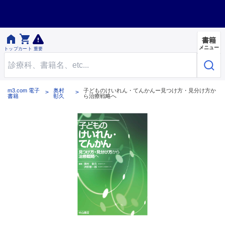


書籍
メニュー
トップ
カート
重要
m3.com 電子
奥村
子どものけいれん・てんかんー見つけ方・見分け方か
書籍
彰久
ら治療戦略へ