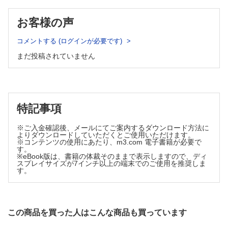
16 熱性けいれん
お客様の声
17 軽症胃腸炎に伴うけいれん
8章 てんかんと鑑別すべき疾患・症候
コメントする (ログインが必要です)
18 てんかんと鑑別すべき疾患・症候
まだ投稿されていません
Part2 身近なけいれん・てんかんの治療戦略
1章 急性期のけいれん，発作疑いの対応・重積の治療
1 急性期のけいれん，発作疑いの対応・重積の治療
2章 てんかん治療の全体像
2 てんかん治療の全体像−治療の開始から経過観察，服薬終
特記事項
了までの概略
3章 小児のてんかんの予後
※ご入金確認後、メールにてご案内するダウンロード方法に
よりダウンロードしていただくとご使用いただけます。
3 小児のてんかんの予後
※コンテンツの使用にあたり、m3.com 電子書籍が必要で
4章 小児期に多いけいれん性疾患・てんかんの治療
す。
※eBook版は、書籍の体裁そのままで表示しますので、ディ
4 熱性けいれんと憤怒けいれん
スプレイサイズが7インチ以上の端末でのご使用を推奨しま
5 良性乳児発作／てんかん
す。
6 Dravet症候群
7 Panayiotopoulos症候群
8 中心・側頭部に棘波をもつ良性小児てんかん（BECTS）
この商品を買った人はこんな商品も買っています
9 West症候群
10 Lennox-Gastaut症候群