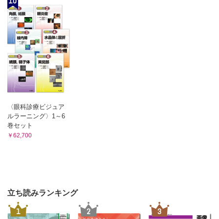
10
〈眼科診療ビジュア
ルラーニング〉1～6
巻セット
￥62,700
立ち読みランキング
1
2
3