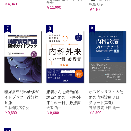
学会...
￥4,840
児島 悠史
￥11,000
￥4,400
7
8
9
糖尿病専門医研修ガ
患者さんを総合的に
ホスピタリストのた
イドブック 改訂第
診るための 内科外
めの内科診療フロー
10版
来これ一冊、必携書
チャート第3版
日本糖尿病学会
大玉 信一
髙岸 勝繁 上田 剛士
￥9,680
￥9,680
￥8,800