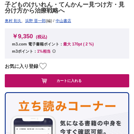
子どものけいれん・てんかんー見つけ方・見
分け方から治療戦略へ
奥村 彰久
,
浜野 晋一郎
(編)
/
中山書店
￥9,350
(税込)
m3.com 電子書籍ポイント：
最大 170pt (
2
%)
m3ポイント：
1%相当
お気に入り登録
カートに入れる