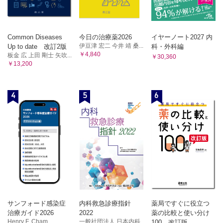
Common Diseases
今日の治療薬2026
イヤーノート2027 内
伊豆津 宏二 今井 靖 桑...
Up to date 改訂2版
科・外科編
￥4,840
板金 広 上田 剛士 矢吹...
￥30,360
￥13,200
4
5
6
サンフォード感染症
内科救急診療指針
薬局ですぐに役立つ
治療ガイド2026
2022
薬の比較と使い分け
Henry F. Cham...
一般社団法人 日本内科
100 改訂版