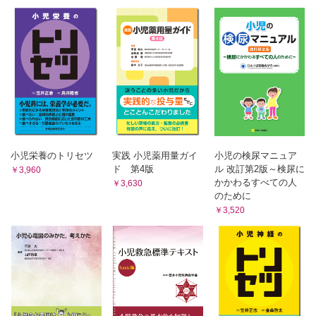
11 特発性全般てんかん−CAE，JAE，JME，EGMA
12 症候性焦点性てんかん−側頭葉てんかんを中心に
13 重症心身障害児のてんかん治療で留意すべき点
5章 抗てんかん薬の特徴と選択において留意すべき点
14 抗てんかん薬の特徴と選択において留意すべき点
6章 抗てんかん薬以外のてんかんの治療戦略
15 ケトン食の実際とその他の代替療法
16 てんかん外科をいつ考慮すべきか？
7章 てんかんとともに暮らす
17 予防接種，感冒時，他疾患罹患時，受診時の対応
小児栄養のトリセツ
実践 小児薬用量ガイ
小児の検尿マニュア
18 保育園・幼稚園・学校生活を快適に過ごすための留意点
ド 第4版
ル 改訂第2版～検尿に
￥3,960
19 成人期を迎えるにあたって留意すべき点
かかわるすべての人
￥3,630
のために
20 てんかん児の認知，精神症状の合併症とその対応
￥3,520