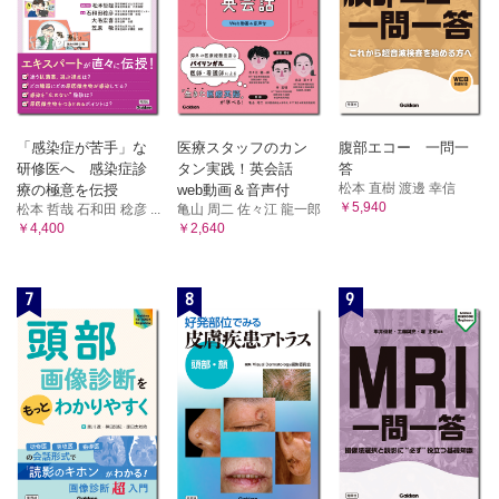
「感染症が苦手」な
医療スタッフのカン
腹部エコー 一問一
研修医へ 感染症診
タン実践！英会話
答
松本 直樹 渡邊 幸信
療の極意を伝授
web動画＆音声付
￥5,940
松本 哲哉 石和田 稔彦 ...
亀山 周二 佐々江 龍一郎
￥4,400
￥2,640
7
8
9