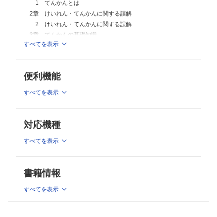
4 熱性けいれんと憤怒けいれん
1 てんかんとは
5 良性乳児発作／てんかん
2章 けいれん・てんかんに関する誤解
6 Dravet症候群
2 けいれん・てんかんに関する誤解
7 Panayiotopoulos症候群
3章 てんかんの基礎知識
8 中心・側頭部に棘波をもつ良性小児てんかん（BECTS）
すべてを表示
3 てんかんの発作型
9 West症候群
10 Lennox-Gastaut症候群
4 てんかん症候群分類の考え方
11 特発性全般てんかん−CAE，JAE，JME，EGMA
4章 てんかんの基礎疾患
12 症候性焦点性てんかん−側頭葉てんかんを中心に
便利機能
5 てんかんの基礎疾患
13 重症心身障害児のてんかん治療で留意すべき点
5章 発達障害児におけるてんかん
5章 抗てんかん薬の特徴と選択において留意すべき点
すべてを表示
14 抗てんかん薬の特徴と選択において留意すべき点
6 発達障害児におけるてんかん
6章 抗てんかん薬以外のてんかんの治療戦略
6章 てんかんの検査
15 ケトン食の実際とその他の代替療法
7 発作間欠期脳波
対応機種
16 てんかん外科をいつ考慮すべきか？
8 発作時脳波
7章 てんかんとともに暮らす
すべてを表示
9 脳磁図
17 予防接種，感冒時，他疾患罹患時，受診時の対応
18 保育園・幼稚園・学校生活を快適に過ごすための留意点
10 頭部MRI
19 成人期を迎えるにあたって留意すべき点
11 SPECT
20 てんかん児の認知，精神症状の合併症とその対応
書籍情報
12 PET
13 遺伝子解析とマイクロアレイ染色体検査
すべてを表示
14 代謝疾患
15 神経心理学的検査
7章 てんかんの境界領域