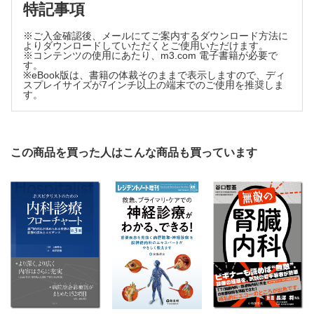
特記事項
第5章 腎疾患別の⾝体所⾒・血液・尿検査と腎⽣検
1．急性腎障害【宮内隆政】
※ご入金確認後、メールにてご案内するダウンロード方法に
2．急性尿細管間質性腎炎【寺下真帆】
よりダウンロードしていただくとご使用いただけます。
※コンテンツの使用にあたり、m3.com 電子書籍が必要で
3．尿路感染症【古庄正英】
す。
4．二次性高血圧の身体所見・症状【石井 聡】
※eBook版は、書籍の体裁そのままで表示しますので、ディ
スプレイサイズが7インチ以上の端末でのご使用を推奨しま
5．尿毒症症状とは一体何か？【後藤俊介】
す。
6．腎生検について【小口英世】
第6章 専⾨家に聞く～腎疾患関連重要事項から全患者さん
へ注意を向けよう～
1．腎不全患者のポリファーマシー【中村大樹，家 研也】
この商品を買った人はこんな商品も買っています
2．腎不全患者のワクチン【伊藤健太】
3．腎臓内科医の現在・未来【祖父江 理】
索引