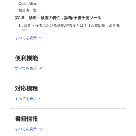
Color Atlas
執筆者一覧
第1章 診断・検査の特性，診断/予後予測ツール
1．診断・検査における感度/特異度とは？【西脇宏樹，高見礼
示】
2．診断・検査における陽性的中率（PPV）/陰性的中率
すべてを表示
（NPV）とは？【住田圭一】
3．診断，検査における陽性尤度比，陰性尤度比とは？【耒田
善彦】
便利機能
4．腎疾患における診断/予後予測ツール【佐々木 彰】
すべてを表示
第2章 血圧/血管雑音・体液量の評価
1．正しい血圧測定方法と血管雑音【横田 啓】
2．細胞外液量減少時の身体所見【森久保 悟，谷澤雅彦】
対応機種
3．細胞外液量増加時の問診と身体診察【上原圭太】
第3章 腎疾患の診断に必要，または関連する画像検査
すべてを表示
1．体液量の評価
①細胞外液量減少時の画像診断～動的指標とエコー診断を中
書籍情報
心に【髙松由佳】
②腎うっ血の画像評価「The VExUS Grading System」【堀
すべてを表示
川武宏，北野夕佳】