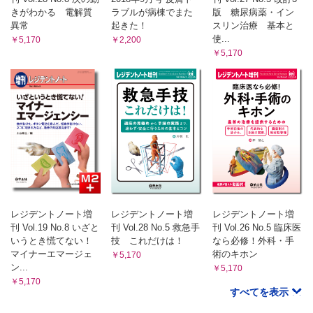
きがわかる 電解質
ラブルが病棟でまた
版 糖尿病薬・イン
異常
起きた！
スリン治療 基本と
使...
￥5,170
￥2,200
￥5,170
レジデントノート増
レジデントノート増
レジデントノート増
刊 Vol.19 No.8 いざと
刊 Vol.28 No.5 救急手
刊 Vol.26 No.5 臨床医
いうとき慌てない！
技 これだけは！
なら必修！外科・手
マイナーエマージェ
術のキホン
￥5,170
ン...
￥5,170
￥5,170
すべてを表示