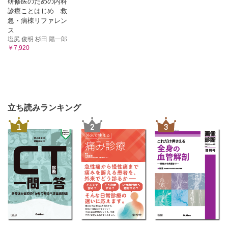
研修医のための内科
診療ことはじめ 救
急・病棟リファレン
ス
塩尻 俊明 杉田 陽一郎
￥7,920
立ち読みランキング
1
2
3