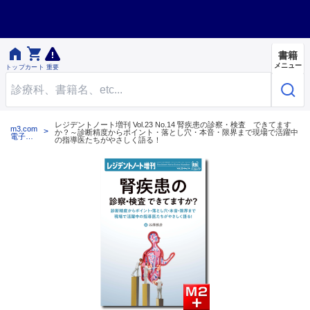


書籍
メニュー
トップ
カート
重要
レジデントノート増刊 Vol.23 No.14 腎疾患の診察・検査 できてます
m3.com
か？～診断精度からポイント・落とし穴・本音・限界まで現場で活躍中
電子書
の指導医たちがやさしく語る！
籍