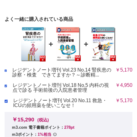
よく一緒に購入されている商品
+
+
レジデントノート増刊 Vol.23 No.14 腎疾患の
￥5,170
診察・検査 できてますか？～診断精...
レジデントノート増刊 Vol.18 No.5 内科の視
￥4,950
点で診る 手術前後の入院患者管理
レジデントノート増刊 Vol.20 No.11 救急・
￥5,170
ICUの頻用薬を使いこなせ！
￥15,290
(税込)
m3.com 電子書籍ポイント：
278pt
m3ポイント：
1%相当