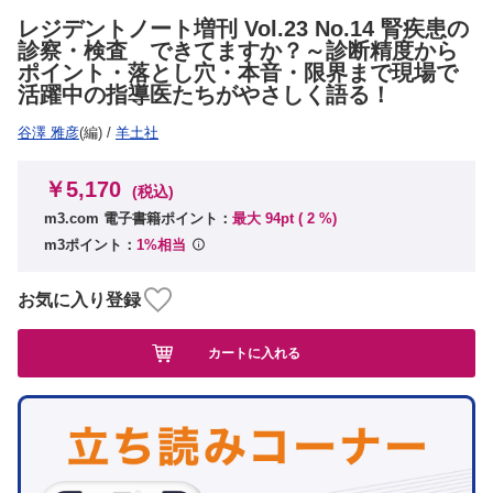
レジデントノート増刊 Vol.23 No.14 腎疾患の
診察・検査 できてますか？～診断精度から
ポイント・落とし穴・本音・限界まで現場で
活躍中の指導医たちがやさしく語る！
谷澤 雅彦
(編)
/
羊土社
￥5,170
(税込)
m3.com 電子書籍ポイント：
最大 94pt (
2
%)
m3ポイント：
1%相当
お気に入り登録
カートに入れる