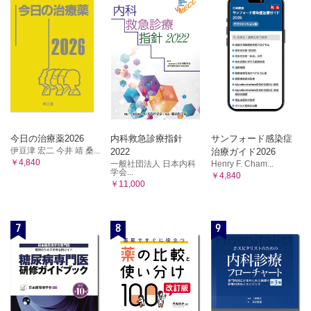
今日の治療薬2026
内科救急診療指針
サンフォード感染症
伊豆津 宏二 今井 靖 桑...
2022
治療ガイド2026
￥4,840
一般社団法人 日本内科
Henry F. Cham...
学会...
￥4,840
￥11,000
7
8
9