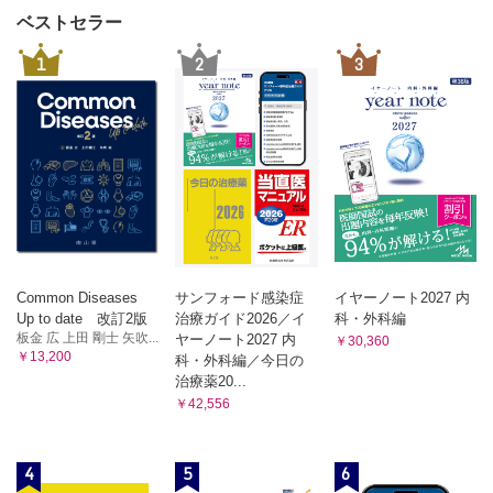
ベストセラー
1
2
3
Common Diseases
サンフォード感染症
イヤーノート2027 内
Up to date 改訂2版
治療ガイド2026／イ
科・外科編
板金 広 上田 剛士 矢吹...
ヤーノート2027 内
￥30,360
￥13,200
科・外科編／今日の
治療薬20...
￥42,556
4
5
6