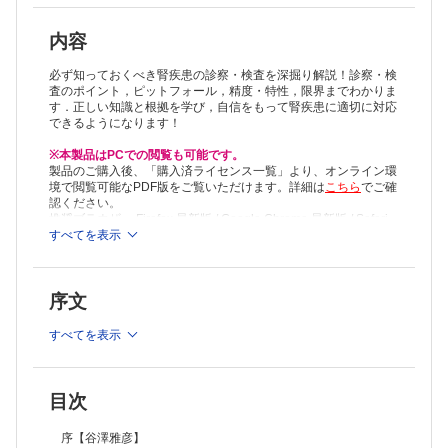
内容
必ず知っておくべき腎疾患の診察・検査を深掘り解説！診察・検
査のポイント，ピットフォール，精度・特性，限界までわかりま
す．正しい知識と根拠を学び，自信をもって腎疾患に適切に対応
できるようになります！
※本製品はPCでの閲覧も可能です。
製品のご購入後、「購入済ライセンス一覧」より、オンライン環
境で閲覧可能なPDF版をご覧いただけます。詳細は
こちら
でご確
認ください。
推奨ブラウザ： Firefox 最新版 / Google Chrome 最新版 / Safari
最新版
すべてを表示
序文
すべてを表示
目次
序【谷澤雅彦】