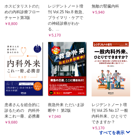
ホスピタリストのた
レジデントノート増
無敵の腎臓内科
めの内科診療フロー
刊 Vol.25 No.8 救急、
￥5,940
チャート第3版
プライマリ・ケアで
の神経診療がわか
￥8,800
る、...
￥5,170
患者さんを総合的に
救急外来 ただいま診
レジデントノート増
診るための 内科外
断中！ 第2版
刊 Vol.25 No.17 一般
来これ一冊、必携書
内科外来、ひとりで
￥7,040
できますか？
￥9,680
￥5,170
すべてを表示