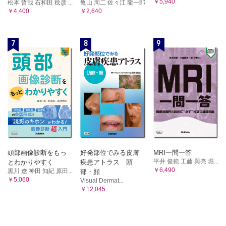
￥5,940
松本 哲哉 石和田 稔彦 ...
亀山 周二 佐々江 龍一郎
￥4,400
￥2,640
7
8
9
頭部画像診断をもっ
好発部位でみる皮膚
MRI一問一答
平井 俊範 工藤 與亮 堀...
とわかりやすく
疾患アトラス 頭
￥6,490
黒川 遼 神田 知紀 原田...
部・顔
￥5,060
Visual Dermat...
￥12,045