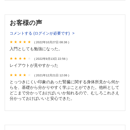
2．腎臓の画像検査
①CT【西 智弘，篠田和伸】
② エコー【座間味 亮】
3．心腎症候群
お客様の声
① 電解質異常で生じる心電図異常【龍華章裕】
② 心不全と腎不全：心腎連関【黄 世捷，木田圭亮】
コメントする (ログインが必要です)
第4章 腎疾患に関わる血液検査と尿検査
( 2022年10月27日 08:36 )
1．そもそも腎機能とは何か？【大山友香子】
入門としても勉強になった。
2．尿細管障害マーカーとは？【川端知晶】
( 2022年9月13日 22:56 )
3．NaとClからわかること，Clって必要？【志水英明】
レイアウトが見やすかった
4．AGは下がることもある．AGの原理を理解しよう【山口
真】
( 2021年12月21日 12:06 )
5．腎不全患者のトロポニンT，BNP，NT-proBNPは基準値っ
とっつきにくい印象のあった腎臓に関する身体所見から何か
てあるの？【内藤 亮】
らを、基礎から分かりやすく学ぶことができた。他科として
6．腎不全患者のプロカルシトニン，プレセプシンは基準値っ
どこまで分かっておけばいいか知れるので、むしろこれさえ
てあるの？【藤井修一】
分かっておけばいいと安心できた。
7．蓄尿検査と尿蛋白定性・尿蛋白定量検査【尾関貴哉】
8．尿定性検査を使いこなそう ～すべての結果を見て見ぬ振
りをするな！【角 浩史，冨永直人】
9．Fractional Excretion of 〇〇とは【村井由香里，藤田芳郎】
10．FEKとTTKG【関口桃子，長浜正彦】