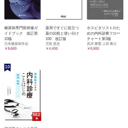
糖尿病専門医研修ガ
薬局ですぐに役立つ
ホスピタリストのた
イドブック 改訂第
薬の比較と使い分け
めの内科診療フロー
10版
100 改訂版
チャート第3版
日本糖尿病学会
児島 悠史
髙岸 勝繁 上田 剛士
￥9,680
￥4,400
￥8,800
10