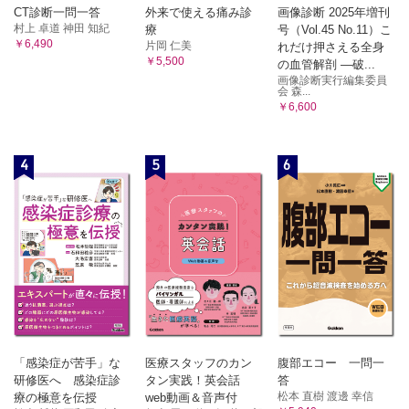
CT診断一問一答
外来で使える痛み診
画像診断 2025年増刊
村上 卓道 神田 知紀
療
号（Vol.45 No.11）こ
￥6,490
片岡 仁美
れだけ押さえる全身
￥5,500
の血管解剖 ―破...
画像診断実行編集委員
会 森...
￥6,600
4
5
6
「感染症が苦手」な
医療スタッフのカン
腹部エコー 一問一
研修医へ 感染症診
タン実践！英会話
答
松本 直樹 渡邊 幸信
療の極意を伝授
web動画＆音声付