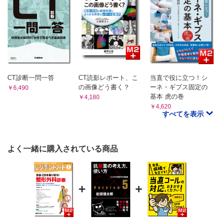
CT診断一問一答
CT読影レポート、こ
当直で役に立つ！シ
の画像どう書く？
ーネ・ギプス固定の
￥6,490
基本 虎の巻
￥4,180
￥4,620
すべてを表示
よく一緒に購入されている商品
+
+