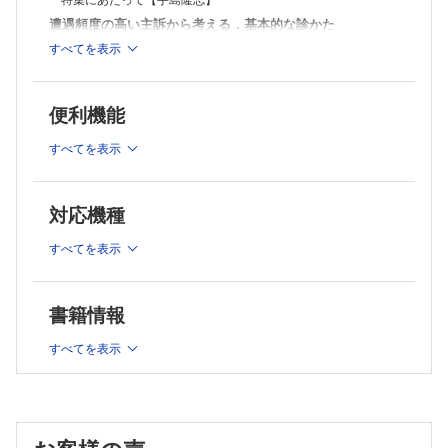
特集にあたって【手島隆志】
遭遇頻度の高い主訴から考える，基本的な診かた
すべてを表示
手をついた【西頭知宏】
足首をひねった【藤井達也】
高齢者が尻もちをついた【松澤 岳】
便利機能
交通事故に遭って首が痛い【岩井俊介】
急に関節が痛くなった，熱もある【陶山恭博】
すべてを表示
これさえできれば乗り切れる！ 整形外科的処置，手技
骨関節・軟部組織のエコー【池尻好聰】
関節穿刺・注射【坂本龍之介】
対応機種
シーネ固定【海透優太】
すべてを表示
番外編
家で暮らせない，入院させてと言われたら 〜社会的入院のも
やもや【手島隆志】
書籍情報
連載
すべてを表示
実践！ 画像診断Q&A―このサインを見落とすな
入院中に上腹部痛を訴えた70歳代男性【井上明星】
発熱，労作時呼吸困難を主訴に来院した70歳代女性【井窪祐美
子，徳田 均】
なるほどわかった！ 日常診療のズバリ基本講座