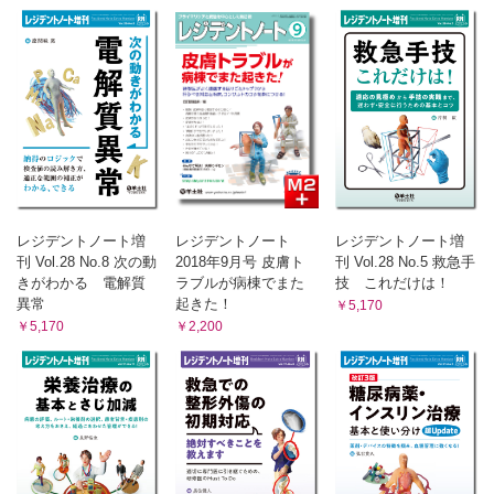
レジデントノート増
レジデントノート
レジデントノート増
刊 Vol.28 No.8 次の動
2018年9月号 皮膚ト
刊 Vol.28 No.5 救急手
きがわかる 電解質
ラブルが病棟でまた
技 これだけは！
異常
起きた！
￥5,170
￥5,170
￥2,200