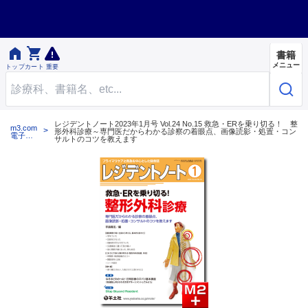


書籍
メニュー
トップ
カート
重要
レジデントノート2023年1月号 Vol.24 No.15 救急・ERを乗り切る！ 整
m3.com
形外科診療～専門医だからわかる診察の着眼点、画像読影・処置・コン
電子書
サルトのコツを教えます
籍