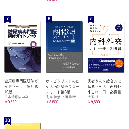
￥4,400
7
8
9
糖尿病専門医研修ガ
ホスピタリストのた
患者さんを総合的に
イドブック 改訂第
めの内科診療フロー
診るための 内科外
10版
チャート第3版
来これ一冊、必携書
日本糖尿病学会
髙岸 勝繁 上田 剛士
大玉 信一
￥9,680
￥8,800
￥9,680
10