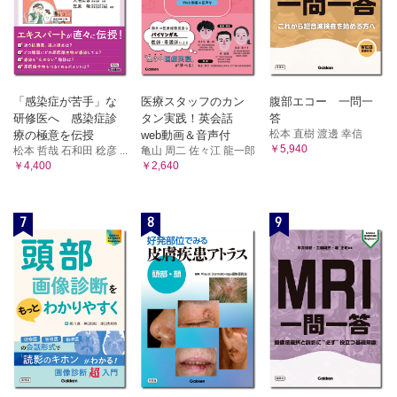
「感染症が苦手」な
医療スタッフのカン
腹部エコー 一問一
研修医へ 感染症診
タン実践！英会話
答
松本 直樹 渡邊 幸信
療の極意を伝授
web動画＆音声付
￥5,940
松本 哲哉 石和田 稔彦 ...
亀山 周二 佐々江 龍一郎
￥4,400
￥2,640
7
8
9