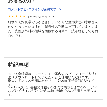
お客様の声
指導医とのかかわり方をマネージメントしてみよう【八木
コメントする (ログインが必要です)
悠，松原知康】
臨床検査専門医がコッソリ教える…検査のTips！
( 2023年9月17日 11:15 )
第70回 混合診療の落とし穴に気をつけよう！【木村 聡】
研修医で深夜帯でみるときに、いろんな整形疾患の患者さん
がいらっしゃいますが、緊急性の判断に重宝しています。ま
内科病棟診療のためのPractice-Changing Evidence いつも
た、読整形外科の領域を概観する目的で、読み物としても面
の診療をアップデート
白いです。
第5回 グラム陰性桿菌菌血症の治療期間【鈴木智晴】
よく使う日常治療薬の正しい使い方
抗真菌薬の正しい使い方【竹下宗佑，中村 造】
リエゾン精神科医が教えます！ しくじりから学ぶ精神科薬
の使い方 Part2
特記事項
第4回 認知症の患者に抗認知症薬は必要か？【井上真一郎，
（コラム）齋藤 円】
※ご入金確認後、メールにてご案内するダウンロード方法に
こんなにも面白い医学の世界 からだのトリビア教えます
よりダウンロードしていただくとご使用いただけます。
※コンテンツの使用にあたり、m3.com 電子書籍が必要で
第100回 医師にヒゲはいるのか？【中尾篤典】
す。
※eBook版は、書籍の体裁そのままで表示しますので、ディ
そのモヤモヤちょっと考えてみませんか？ 臨床倫理はじめ
スプレイサイズが7インチ以上の端末でのご使用を推奨しま
て講座
す。
第6回 臨床倫理をどう学ぶか【柏木秀行】
研修医が知りたい がん症状緩和＋α 〜緩和照射で可能性を