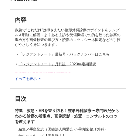
内容
救急で“これだけ”は押さえたい整形外科診療のポイントをシンプ
ル＆明確に解説．よくある主訴や受傷機転での的を絞った診察の
進め方や画像検査の選び方・読影のコツ，シーネ固定などの手技
がやさしく身につきます．
＞
「レジデントノート」最新号・バックナンバーはこちら
＞
「レジデントノート」月刊誌 2023年定期購読
※本製品はPCでの閲覧も可能です。
製品のご購入後、「購入済ライセンス一覧」より、オンライン環
すべてを表示
境で閲覧可能なPDF版をご覧いただけます。詳細は
こちら
でご確
認ください。
推奨ブラウザ： Firefox 最新版 / Google Chrome 最新版 / Safari
目次
最新版
特集 救急・ERを乗り切る！整形外科診療〜専門医だから
わかる診察の着眼点、画像読影・処置・コンサルトのコツ
を教えます
編集／手島隆志（医療法人同愛会 小澤病院 整形外科）