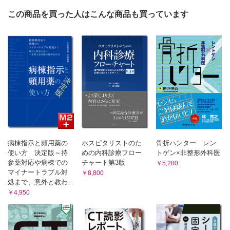
ひろげる〜
この商品を買った人はこんな商品も買っています
第2回 がん患者さんの足が動かなくなったら 〜脊髄圧迫：放
射線治療を急ぐとき～【森崎貴博】
Step Beyond Resident
第228回 心窩部痛のMyth Part2 〜心窩部痛でこれだけは見逃
すな！〜【林 寛之】
対岸の火事、他山の石
第256回 裸眼立体視ノススメ【中島 伸】
病棟指示と頻用薬の
ホスピタリストのた
骨折ハンター レン
使い方 決定版～持
めの内科診療フロー
トゲン×非整形外科医
参薬対応や病棟での
チャート第3版
￥5,280
マイナートラブル対
￥8,800
処まで、意外と教わ...
￥4,950