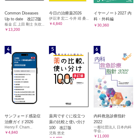
Common Diseases
今日の治療薬2026
イヤーノート2027 内
伊豆津 宏二 今井 靖 桑...
Up to date 改訂2版
科・外科編
￥4,840
板金 広 上田 剛士 矢吹...
￥30,360
￥13,200
4
5
6
サンフォード感染症
薬局ですぐに役立つ
内科救急診療指針
治療ガイド2026
薬の比較と使い分け
2022
Henry F. Cham...
一般社団法人 日本内科
100 改訂版
学会...
￥4,840
児島 悠史
￥11,000