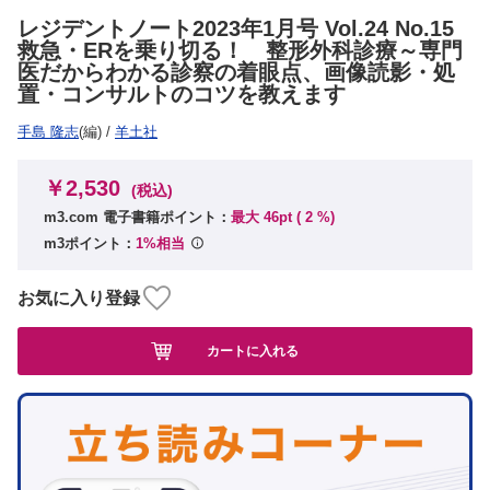
レジデントノート2023年1月号 Vol.24 No.15
救急・ERを乗り切る！ 整形外科診療～専門
医だからわかる診察の着眼点、画像読影・処
置・コンサルトのコツを教えます
手島 隆志
(編)
/
羊土社
￥2,530
(税込)
m3.com 電子書籍ポイント：
最大 46pt (
2
%)
m3ポイント：
1%相当
お気に入り登録
カートに入れる