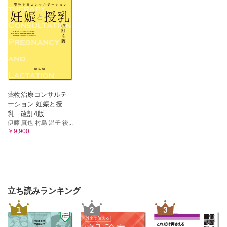
薬物治療コンサルテ
ーション 妊娠と授
乳 改訂4版
伊藤 真也 村島 温子 後...
￥9,900
立ち読みランキング
1
2
3