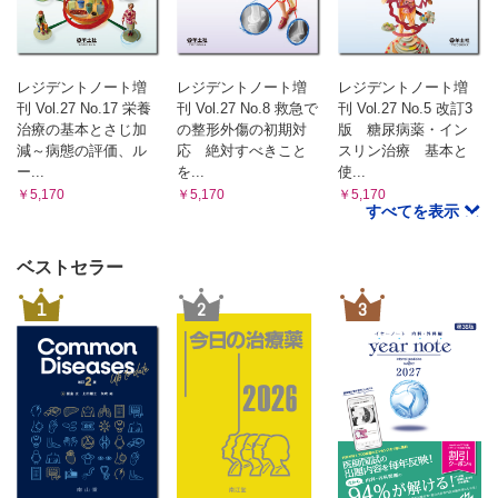
レジデントノート増
レジデントノート増
レジデントノート増
刊 Vol.27 No.17 栄養
刊 Vol.27 No.8 救急で
刊 Vol.27 No.5 改訂3
治療の基本とさじ加
の整形外傷の初期対
版 糖尿病薬・イン
減～病態の評価、ル
応 絶対すべきこと
スリン治療 基本と
ー...
を...
使...
￥5,170
￥5,170
￥5,170
すべてを表示
ベストセラー
1
2
3