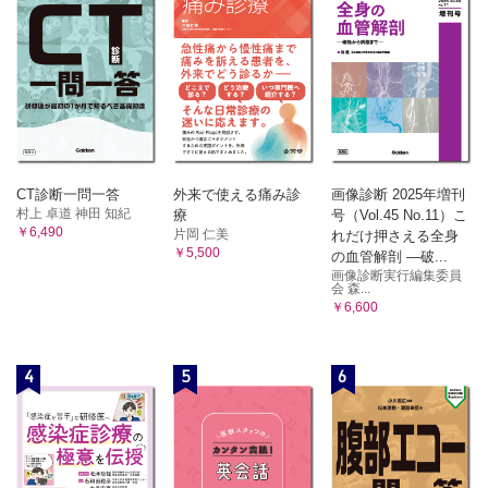
CT診断一問一答
外来で使える痛み診
画像診断 2025年増刊
村上 卓道 神田 知紀
療
号（Vol.45 No.11）こ
￥6,490
片岡 仁美
れだけ押さえる全身
￥5,500
の血管解剖 ―破...
画像診断実行編集委員
会 森...
￥6,600
4
5
6