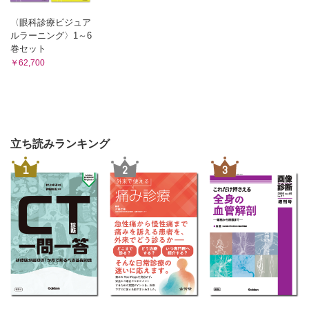
〈眼科診療ビジュア
ルラーニング〉1～6
巻セット
￥62,700
立ち読みランキング
1
2
3