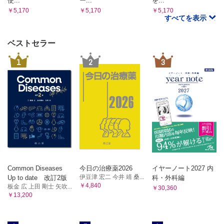
使...
ー...
を...
￥5,170
￥5,170
￥5,170
すべてを表示
ベストセラー
1
2
3
Common Diseases
今日の治療薬2026
イヤーノート2027 内
伊豆津 宏二 今井 靖 桑...
Up to date 改訂2版
科・外科編
￥4,840
板金 広 上田 剛士 矢吹...
￥30,360
￥13,200