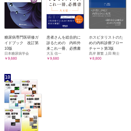
糖尿病専門医研修ガ
患者さんを総合的に
ホスピタリストのた
イドブック 改訂第
診るための 内科外
めの内科診療フロー
10版
来これ一冊、必携書
チャート第3版
日本糖尿病学会
大玉 信一
髙岸 勝繁 上田 剛士
￥9,680
￥9,680
￥8,800
10