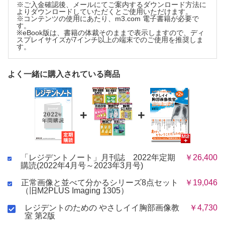
※ご入金確認後、メールにてご案内するダウンロード方法に
・2022年11月号 Vol.24 No.12 腎を救うのはあなた！ 急性腎障
よりダウンロードしていただくとご使用いただけます。
害の診かた～AKIの初期評価から腎代替療法、コンサルトまで長
※コンテンツの使用にあたり、m3.com 電子書籍が必要で
す。
期フォローにつなげる“一歩早い”診療のコツ(10/12配信)
※eBook版は、書籍の体裁そのままで表示しますので、ディ
・2022年12月号 Vol.24 No.13 かぜ症状 しっかり見極め、きち
スプレイサイズが7インチ以上の端末でのご使用を推奨しま
んと対応！ ～重大疾患も見逃さず適切に診断・対処するため
す。
の、症状ごと・場面ごとの考え方や役立つ検査、対症療法の薬、
漢方(11/12配信)
・2023年1月号 Vol.24 No.15 救急・ERを乗り切る！ 整形外科
よく一緒に購入されている商品
診療～専門医だからわかる診察の着眼点、画像読影・処置・コン
サルトのコツを教えます(12/12配信)
・2023年2月号 Vol.24 No.16 研修医の学び方 限りある時間と
機会をうまく活かすためのノウハウ(1/12配信)
+
+
・2023年3月号 Vol.24 No.18 救急・病棟でデキる！糖尿病の診
かたと血糖コントロール～緊急時対応から患者教育まで、帰宅後
も見据えた血糖管理のコツを教えます(2/13配信)
※各号の配信予定は変更になる場合がございます。
「レジデントノート」月刊誌 2022年定期
￥26,400
購読(2022年4月号～2023年3月号)
正常画像と並べて分かるシリーズ8点セット
￥19,046
（旧M2PLUS Imaging 1305）
レジデントのための やさしイイ胸部画像教
￥4,730
室 第2版