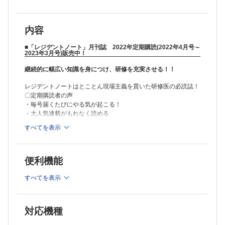
内容
■「レジデントノート」月刊誌 2022年定期購読(2022年4月号～
2023年3月号)販売中！
継続的に幅広い知識を身につけ、研修を充実させる！！
レジデントノートはとことん現場主義を貫いた研修医の必読誌！
〇定期購読者の声
・毎号届くたびにやる気が起こる！
・大人気連載がもれなく読める
・質の高いタイムリーな記事が読める
すべてを表示
・勉強の習慣がつく！
≫ 研修医にもっとも読まれている研修医のため雑誌「レジデン
トノート」とは
便利機能
※本製品はPCでの閲覧も可能です。
すべてを表示
製品のご購入後、「購入済ライセンス一覧」より、オンライン環
境で閲覧可能なPDF版をご覧いただけます。詳細は
こちら
でご確
認ください。
対応機種
推奨ブラウザ： Firefox 最新版 / Google Chrome 最新版 / Safari
最新版