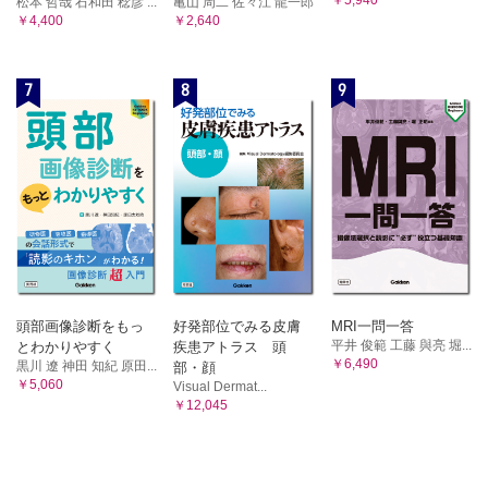
￥5,940
松本 哲哉 石和田 稔彦 ...
亀山 周二 佐々江 龍一郎
￥4,400
￥2,640
7
8
9
頭部画像診断をもっ
好発部位でみる皮膚
MRI一問一答
平井 俊範 工藤 與亮 堀...
とわかりやすく
疾患アトラス 頭
￥6,490
黒川 遼 神田 知紀 原田...
部・顔
￥5,060
Visual Dermat...
￥12,045