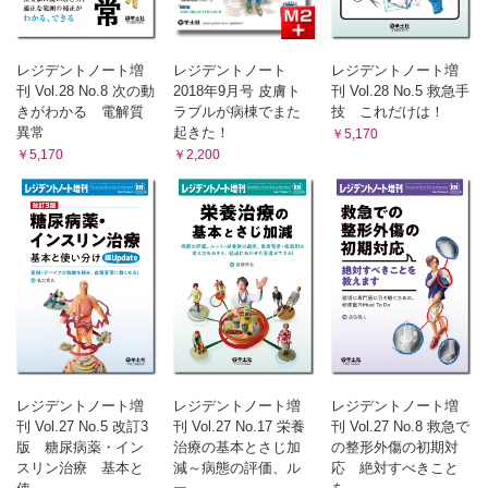
レジデントノート増
レジデントノート
レジデントノート増
刊 Vol.28 No.8 次の動
2018年9月号 皮膚ト
刊 Vol.28 No.5 救急手
きがわかる 電解質
ラブルが病棟でまた
技 これだけは！
異常
起きた！
￥5,170
￥5,170
￥2,200
レジデントノート増
レジデントノート増
レジデントノート増
刊 Vol.27 No.5 改訂3
刊 Vol.27 No.17 栄養
刊 Vol.27 No.8 救急で
版 糖尿病薬・イン
治療の基本とさじ加
の整形外傷の初期対
スリン治療 基本と
減～病態の評価、ル
応 絶対すべきこと