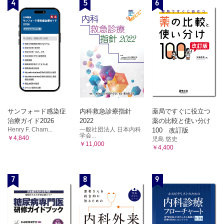
4
5
6
サンフォード感染症
内科救急診療指針
薬局ですぐに役立つ
治療ガイド2026
2022
薬の比較と使い分け
Henry F. Cham...
一般社団法人 日本内科
100 改訂版
学会...
￥4,840
児島 悠史
￥11,000
￥4,400
7
8
9