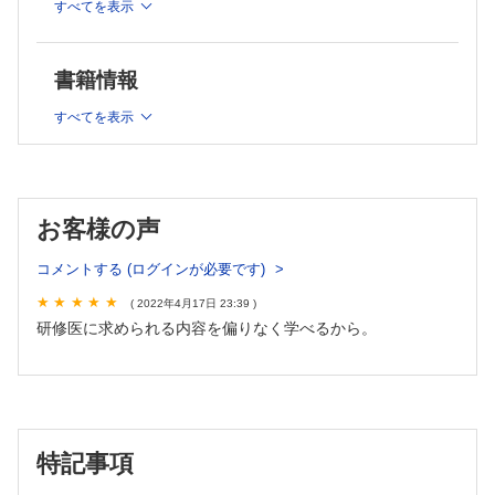
すべてを表示
▼配信予定▼
・2022年4月号 Vol.24 No.1 身体診察 いざ、「型」から「実
書籍情報
践」へ～頭から爪先まで、現場の診察手技と所見の意味を知って
実臨床に活かす！(3/12配信)
すべてを表示
・2022年5月号 Vol.24 No.3 輸液ルネサンス～維持・補正・蘇生
の3Rでシンプルに身につく輸液のキホン&臨床実践(4/12配信)
・2022年6月号 Vol.24 No.4 明日起こりうる急変対応 リーダー
はあなた！～蘇生時の動き方、各病態への介入、薬剤の使い方、
スタッフへの指示など必ず身につけておきたい立ち回り、教えま
す(5/12配信)
お客様の声
・2022年7月号 Vol.24 No.6 サラリとわかる！抗血栓薬の使い方
～DOACなどの薬剤の基本から、疾患ごとの使い分け、周術期の
コメントする (ログインが必要です)
休薬・再開のポイントまで(6/12配信)
( 2022年4月17日 23:39 )
・2022年8月号 Vol.24 No.7 めまい診療 根拠をもって対応でき
る！～“何となく”を解消！救急でよく出合う疾患の診断ポイント
研修医に求められる内容を偏りなく学べるから。
と原因を意識した処置、フォロー・再発予防(7/12配信)
・2022年9月号 Vol.24 No.9 心エコー まずはこれから、
FoCUS！～ゼロから身につく心臓POCUSの診療への活かし方
(8/12配信)
・2022年10月号 Vol.24 No.10 不眠への対応 入院患者の「眠れ
ない…」を解消できる！～睡眠薬の適切な使い方と睡眠衛生指
特記事項
導、せん妄との鑑別、関連する睡眠障害など、研修医が押さえて
おきたい診療のコツ(9/12配信)