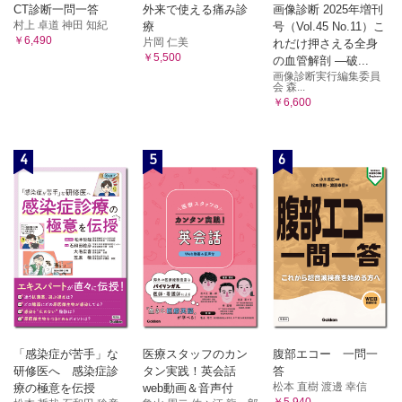
CT診断一問一答
外来で使える痛み診
画像診断 2025年増刊
村上 卓道 神田 知紀
療
号（Vol.45 No.11）こ
￥6,490
片岡 仁美
れだけ押さえる全身
￥5,500
の血管解剖 ―破...
画像診断実行編集委員
会 森...
￥6,600
4
5
6
「感染症が苦手」な
医療スタッフのカン
腹部エコー 一問一
研修医へ 感染症診
タン実践！英会話
答
松本 直樹 渡邊 幸信
療の極意を伝授
web動画＆音声付