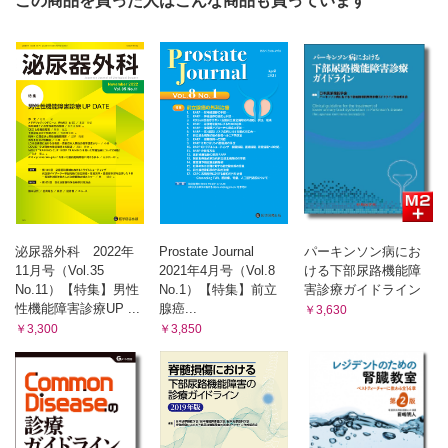
この商品を買った人はこんな商品も買っています
泌尿器外科 2022年
Prostate Journal
パーキンソン病にお
11月号（Vol.35
2021年4月号（Vol.8
ける下部尿路機能障
No.11）【特集】男性
No.1）【特集】前立
害診療ガイドライン
性機能障害診療UP ...
腺癌...
￥3,630
￥3,300
￥3,850