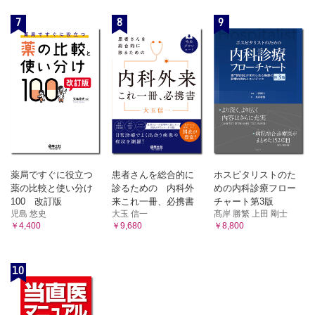
7
8
9
薬局ですぐに役立つ
患者さんを総合的に
ホスピタリストのた
薬の比較と使い分け
診るための 内科外
めの内科診療フロー
100 改訂版
来これ一冊、必携書
チャート第3版
児島 悠史
大玉 信一
髙岸 勝繁 上田 剛士
￥4,400
￥9,680
￥8,800
10