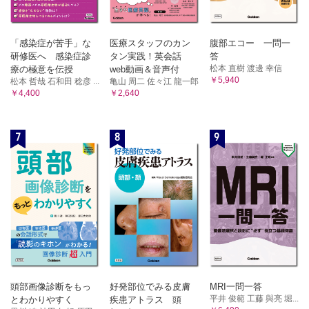
「感染症が苦手」な
医療スタッフのカン
腹部エコー 一問一
研修医へ 感染症診
タン実践！英会話
答
松本 直樹 渡邊 幸信
療の極意を伝授
web動画＆音声付
￥5,940
松本 哲哉 石和田 稔彦 ...
亀山 周二 佐々江 龍一郎
￥4,400
￥2,640
7
8
9
頭部画像診断をもっ
好発部位でみる皮膚
MRI一問一答
平井 俊範 工藤 與亮 堀...
とわかりやすく
疾患アトラス 頭