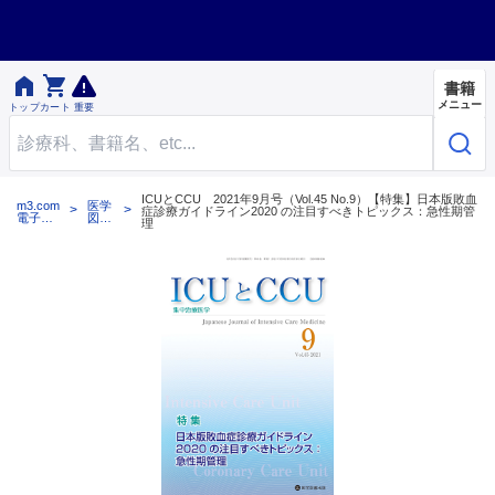


書籍
メニュー
トップ
カート
重要
ICUとCCU 2021年9月号（Vol.45 No.9）【特集】日本版敗血
m3.com
医学
症診療ガイドライン2020 の注目すべきトピックス：急性期管
電子書
図書
理
籍
出版