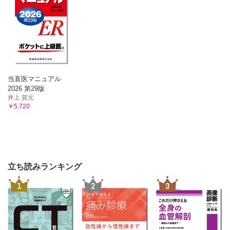
当直医マニュアル
2026 第29版
井上 賀元
￥5,720
立ち読みランキング
1
2
3