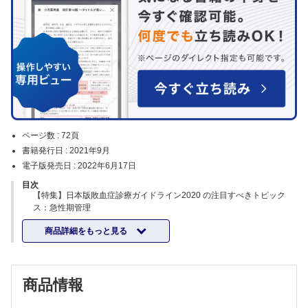
ページ数 :
72頁
書籍発行日 :
2021年9月
電子版発売日 :
2022年6月17日
目次
【特集】日本版敗血症診療ガイドライン2020 の注目すべきトピック
ス：急性期管理
特集にあたって
商品詳細をもっと見る
小倉 裕司
日本版敗血症診療ガイドライン2020 の経緯と特徴
江木 盛時・小倉 裕司
感染の診断
商品情報
谷口 巧
画像診断と感染源のコントロールにおける注目すべきトピック
高橋 希・中田 孝明