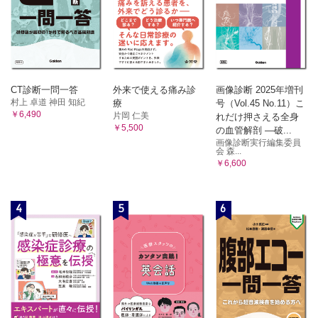
CT診断一問一答
外来で使える痛み診
画像診断 2025年増刊
村上 卓道 神田 知紀
療
号（Vol.45 No.11）こ
￥6,490
片岡 仁美
れだけ押さえる全身
￥5,500
の血管解剖 ―破...
画像診断実行編集委員
会 森...
￥6,600
4
5
6