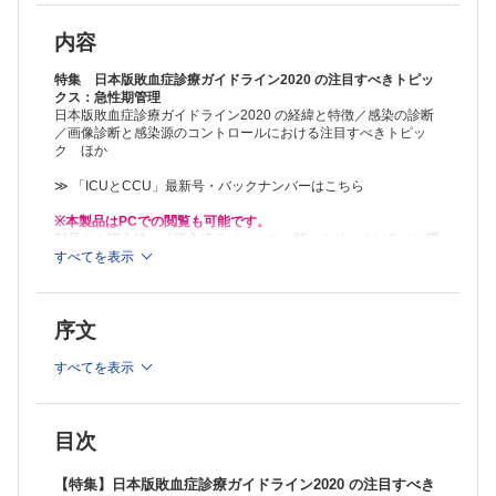
抗菌薬治療
志馬 伸朗
内容
「初期蘇生・循環作動薬」の注目すべきトピックス
垣花 泰之
特集 日本版敗血症診療ガイドライン2020 の注目すべきトピッ
ステロイド療法・免疫グロブリン療法
クス：急性期管理
日本版敗血症診療ガイドライン2020 の経緯と特徴／感染の診断
藤島清太郎
／画像診断と感染源のコントロールにおける注目すべきトピッ
DIC 診断と治療
ク ほか
射場 敏明
急性腎障害・血液浄化療法
≫ 「ICUとCCU」最新号・バックナンバーはこちら
土井 研人
【症例】
※本製品はPCでの閲覧も可能です。
ヒドロコルチゾンが著効したネオスチグミン不応性急性結腸偽閉塞症の
製品のご購入後、「購入済ライセンス一覧」より、オンライン環
1 例
境で閲覧可能なPDF版をご覧いただけます。詳細は
すべてを表示
こちら
でご確
認ください。
藤岡 淳・渡邉 典行・宮内 崇
推奨ブラウザ： Firefox 最新版 / Google Chrome 最新版 / Safari
開心術術後に治療抵抗性Ventricular Tachycardia/Ventricular Fibrillation
最新版
が発症したが，内服抗不整脈薬とICD 植え込み術のうえ独歩退院できた
序文
1 例
三浦 航・前畠 慶人・四宮 沙理・嶋津 和宏・山崎 克晃・西田
朋代
すべてを表示
目次
【特集】日本版敗血症診療ガイドライン2020 の注目すべき