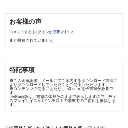
ヒドロコルチゾンが著効したネオスチグミン不応性急性結腸偽
閉塞症の1 例
藤岡 淳・渡邉 典行・宮内 崇
お客様の声
開心術術後に治療抵抗性Ventricular Tachycardia/Ventricular
Fibrillation が発症したが，内服抗不整脈薬とICD 植え込み術
のうえ独歩退院できた1 例
コメントする (ログインが必要です)
三浦 航・前畠 慶人・四宮 沙理・嶋津 和宏・山崎 克
まだ投稿されていません
晃・西田 朋代
特記事項
※ご入金確認後、メールにてご案内するダウンロード方法に
よりダウンロードしていただくとご使用いただけます。
※コンテンツの使用にあたり、m3.com 電子書籍が必要で
す。
※eBook版は、書籍の体裁そのままで表示しますので、ディ
スプレイサイズが7インチ以上の端末でのご使用を推奨しま
す。