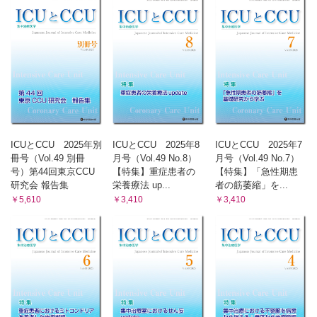
ICUとCCU 2025年別
ICUとCCU 2025年8
ICUとCCU 2025年7
冊号（Vol.49 別冊
月号（Vol.49 No.8）
月号（Vol.49 No.7）
号）第44回東京CCU
【特集】重症患者の
【特集】「急性期患
研究会 報告集
栄養療法 up...
者の筋萎縮」を...
￥5,610
￥3,410
￥3,410