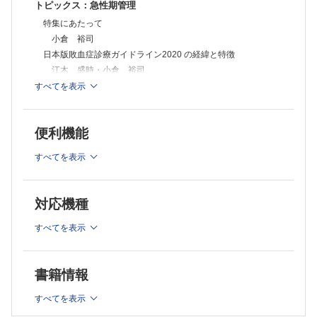
トピックス：急性期管理
特集にあたって
小倉 裕司
日本版敗血症診療ガイドライン2020 の経緯と特徴
江木 盛時・小倉 裕司
感染の診断
すべてを表示
谷口 巧
画像診断と感染源のコントロールにおける注目すべきトピック
便利機能
高橋 希・中田 孝明
抗菌薬治療
すべてを表示
志馬 伸朗
「初期蘇生・循環作動薬」の注目すべきトピックス
垣花 泰之
対応機種
ステロイド療法・免疫グロブリン療法
藤島清太郎
すべてを表示
DIC 診断と治療
射場 敏明
書籍情報
急性腎障害・血液浄化療法
土井 研人
すべてを表示
【症例】