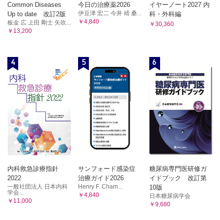
Common Diseases
今日の治療薬2026
イヤーノート2027 内
伊豆津 宏二 今井 靖 桑...
Up to date 改訂2版
科・外科編
￥4,840
板金 広 上田 剛士 矢吹...
￥30,360
￥13,200
4
5
6
内科救急診療指針
サンフォード感染症
糖尿病専門医研修ガ
2022
治療ガイド2026
イドブック 改訂第
一般社団法人 日本内科
Henry F. Cham...
10版
学会...
￥4,840
日本糖尿病学会
￥11,000
￥9,680