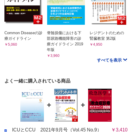
Common Diseaseの診
脊髄損傷における下
レジデントのための
療ガイドライン
部尿路機能障害の診
腎臓教室 第2版
療ガイドライン 2019
￥5,060
￥4,950
年版
￥3,960
すべてを表示
よく一緒に購入されている商品
+
+
ICUとCCU 2021年9月号（Vol.45 No.9）
￥3,410