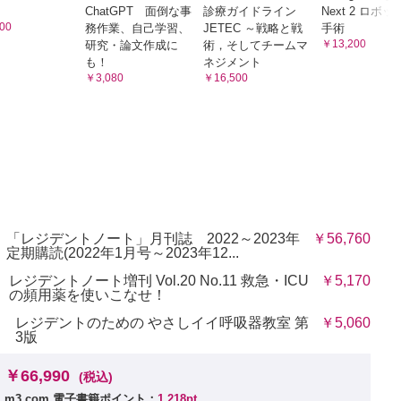
ChatGPT 面倒な事
診療ガイドライン
Next 2 ロボ
00
務作業、自己学習、
JETEC ～戦略と戦
手術
版をご覧いただけます。詳細は
こちら
でご確認ください。
￥13,200
研究・論文作成に
術，そしてチームマ
も！
ネジメント
￥3,080
￥16,500
「レジデントノート」月刊誌 2022～2023年
￥56,760
定期購読(2022年1月号～2023年12...
レジデントノート増刊 Vol.20 No.11 救急・ICU
￥5,170
の頻用薬を使いこなせ！
レジデントのための やさしイイ呼吸器教室 第
￥5,060
3版
￥66,990
(税込)
m3.com 電子書籍ポイント：
1,218pt