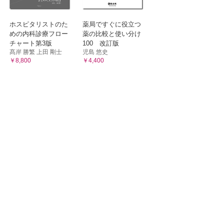
ホスピタリストのた
薬局ですぐに役立つ
めの内科診療フロー
薬の比較と使い分け
チャート第3版
100 改訂版
髙岸 勝繁 上田 剛士
児島 悠史
￥8,800
￥4,400