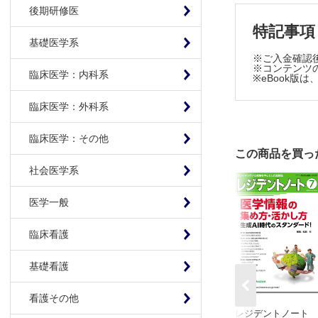
・2022年1
後期研修医
考え方や役立
特記事項
・2023年1
基礎医学系
す(12/18配
※ご入金確認
・2023年2月
※コンテンツの
臨床医学：内科系
※eBook
・2023年3
コツを教えま
臨床医学：外科系
・2023年4月号
・2023年5月号
臨床医学：その他
・2023年6月
この商品を買っ
を大公開！(5
社会医学系
・2023年7
配信予定)
医学一般
・2023年8
を集めました(
臨床看護
・2023年9月
・2023年10
基礎看護
・2023年11
・2023年12月
看護その他
※各号の配信
レジデントノート