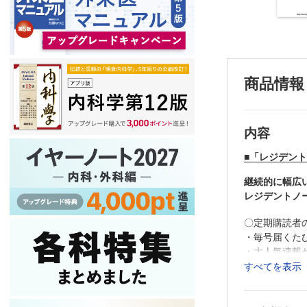
商品情報
内容
■「レジデントノ
継続的に幅広
レジデントノ
〇定期購読者
・毎号届くた
・大人気連載
・質の高いタ
すべてを表示
・勉強の習慣
▼配信予定▼