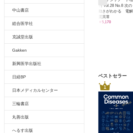
刊 Vol.28 No.8 次の
中山書店
動きがわかる 電解
質異常
￥5,170
総合医学社
克誠堂出版
Gakken
新興医学出版社
ベストセラー
日経BP
1
日本メディカルセンター
三輪書店
丸善出版
へるす出版