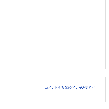
児の診察・薬の使い方から主要な症候の診かた、保護者対応まで救急や日
疑問を解決する」「抄読会を乗り切る」ための論文検索・読解法を手取り
コモンプロブレムへの上手な薬の選び方・使い方(2/12配信)
先まで、現場の診察手技と所見の意味を知って実臨床に活かす！(3/12
身につく輸液のキホン&臨床実践(4/12配信)
～蘇生時の動き方、各病態への介入、薬剤の使い方、スタッフへの指示など
どの薬剤の基本から、疾患ごとの使い分け、周術期の休薬・再開のポイント
なく”を解消！救急でよく出合う疾患の診断ポイントと原因を意識した処
く心臓POCUSの診療への活かし方(8/12配信)
コメントする (ログインが必要です)
解消できる！～睡眠薬の適切な使い方と睡眠衛生指導、せん妄との鑑別、関
AKIの初期評価から腎代替療法、コンサルトまで長期フォローにつなげ