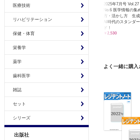
2025年7月号 Vol.27
医療技術
※本製品はP
No.6 医学情報の集
製品のご購入
方・活かし方 生成
リハビリテーション
推奨ブラウザ： Fi
AI時代のスタンダー
ド！
￥2,530
保健・体育
栄養学
薬学
よく一緒に購入
歯科医学
雑誌
セット
シリーズ
出版社