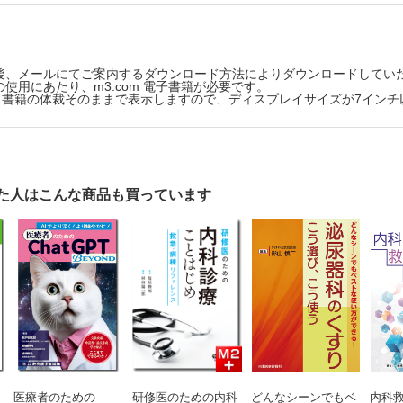
2月号 Vol.24 No.13 かぜ症状 しっかり見極め、きちんと対応！
つ検査、対症療法の薬、漢方(11/12配信予定)
月号 Vol.24 No.15 救急・ERを乗り切る！ 整形外科診療～専門
信予定)
後、メールにてご案内するダウンロード方法によりダウンロードしてい
号 Vol.24 No.16 研修医の学び方 限りある時間と機会をうまく活かすた
使用にあたり、m3.com 電子書籍が必要です。
版は、書籍の体裁そのままで表示しますので、ディスプレイサイズが7イン
月号 Vol.24 No.18 救急・病棟でデキる！糖尿病の診かたと血糖コ
す(2/19配信予定)
 Vol.25 No.1 抗菌薬ファーストタッチ(3/19配信予定)
 Vol.25 No.3 医師の書類作成 はじめの一歩(4/17配信予定)
号 Vol.25 No.4 診療方針を決断できる救急患者へのアプローチ～悩まし
た人はこんな商品も買っています
/19配信予定)
月号 Vol.25 No.6 救急腹部CTの危険なサインを見逃さない！ ～撮像
月号 Vol.25 No.7 栄養療法 ひとまずこれだけ！～栄養剤・食形
7/17配信予定)
号 Vol.25 No.9 重要疾患を見落とさない！ 心エコー 症候別のFoC
月号 Vo.25 No.10 外傷初期診療 軽症に隠れた重症も見逃さない！(9/17
月号 Vol.25 No.12 病棟でもう迷わない！ 高齢者によくある症候の診かた(
号 Vol.25 No.13 脳卒中診療 THE スタンダード(11/19配信予定)
予定は変更になる場合がございます。
医療者のための
研修医のための内科
どんなシーンでもベ
内科