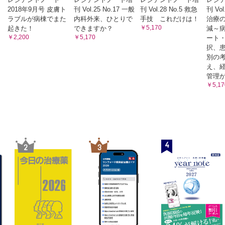
2018年9月号 皮膚ト
刊 Vol.25 No.17 一般
刊 Vol.28 No.5 救急
刊 Vol
ラブルが病棟でまた
内科外来、ひとりで
手技 これだけは！
治療
￥5,170
起きた！
できますか？
減～
￥2,200
￥5,170
ート
択、
別の
え、
管理
￥5,17
4
2
3