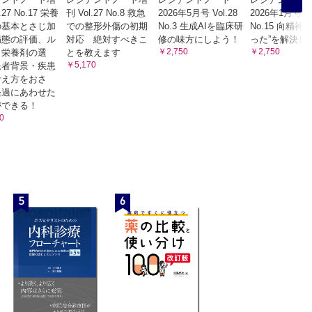
.27 No.17 栄養
刊 Vol.27 No.8 救急
2026年5月号 Vol.28
2026年1月号 Vo
の基本とさじ加
での整形外傷の初期
No.3 生成AIを臨床研
No.15 向精神
病態の評価、ル
対応 絶対すべきこ
修の味方にしよう！
った”を解決し
￥2,750
￥2,750
・栄養剤の選
とを教えます
￥5,170
患者背景・疾患
考え方をおさ
経過にあわせた
ができる！
0
5
6