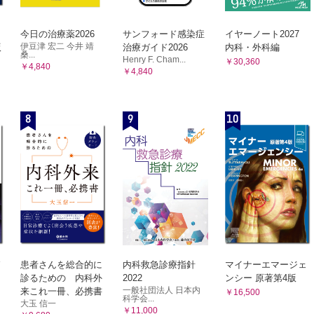
今日の治療薬2026
サンフォード感染症
イヤーノート2027
伊豆津 宏二 今井 靖
版
治療ガイド2026
内科・外科編
桑...
Henry F. Cham...
￥30,360
￥4,840
￥4,840
8
9
10
患者さんを総合的に
内科救急診療指針
マイナーエマージェ
診るための 内科外
2022
ンシー 原著第4版
一般社団法人 日本内
来これ一冊、必携書
￥16,500
科学会...
大玉 信一
￥11,000