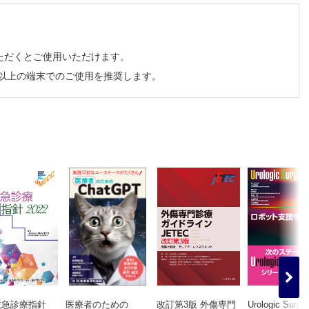
～重大疾患も見逃さず適切に診断・対処するための、症状ごと・場面ごとの
医だからわかる診察の着眼点、画像読影・処置・コンサルトのコツを教えま
ただくとご使用いただけます。
めのノウハウ(1/17配信予定)
チ以上の端末でのご使用を推奨します。
ントロール～緊急時対応から患者教育まで、帰宅後も見据えた血糖管理の
い症例のDisposition判断と患者説明がうまくいく、救急医の頭の中
条件の選び方・読影のコツから迅速な治療につなげる次の一手まで(6/18
態、投与方法の選択、患者背景別の注意点など最低限おさえておきたい知識
US活用術～スキルアップ！一歩踏み込む心臓POCUS(8/20配信予定)
配信予定)
10/17配信予定)
救急診療指針
医療者のための
改訂第3版 外傷専門
Urologic Surge