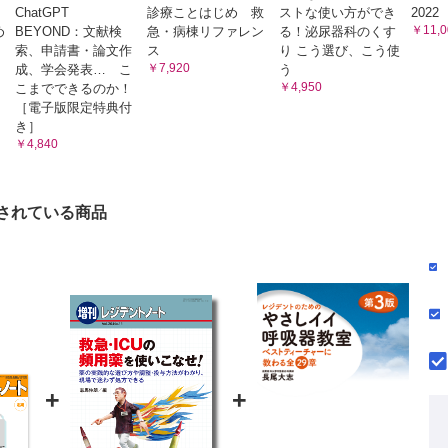
ChatGPT
診療ことはじめ 救
ストな使い方ができ
2022
Cでの閲覧も可能です。
￥11,0
め
BEYOND：文献検
急・病棟リファレン
る！泌尿器科のくす
後、「購入済ライセンス一覧」より、オンライン環境で閲覧可能なPDF
索、申請書・論文作
ス
り こう選び、こう使
refox 最新版 / Google Chrome 最新版 / Safari 最新版
￥7,920
成、学会発表… こ
う
￥4,950
こまでできるのか！
［電子版限定特典付
き］
￥4,840
されている商品
+
+