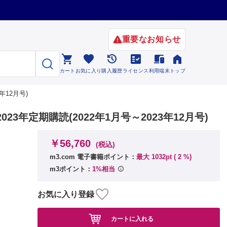
重要なお知らせ






カート
お気に入り
購入履歴
ライセンス
利用端末
トップ
年12月号)
3年定期購読(2022年1月号～2023年12月号)
￥56,760
(税込)
m3.com 電子書籍ポイント：
最大 1032pt (
2
%)
m3ポイント：
1%相当
お気に入り登録
カートに入れる