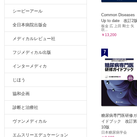
シービーアール
Common Diseases
Up to date 改訂2
全日本病院出版会
板金 広 上田 剛士 矢
吹...
￥13,200
メディカルレビュー社
7
フジメディカル出版
インターメディカ
じほう
協和企画
診断と治療社
糖尿病専門医研修ガ
ヴァンメディカル
イドブック 改訂第
10版
日本糖尿病学会
エムスリーエデュケーション