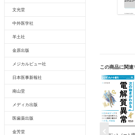
文光堂
中外医学社
羊土社
金原出版
メジカルビュー社
この商品に関連
日本医事新報社
南山堂
メディカ出版
医歯薬出版
金芳堂
レジデントノート増