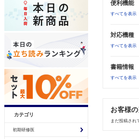
便利機能
・2022年1
すべてを表示
常診療で役立
・2022年2
足取り教えます
対応機種
・2022年3
・2022年4
すべてを表示
配信)
・2022年5月
・2022年6
書籍情報
必ず身につけ
すべてを表示
・2022年7
まで(6/12配
・2022年8
置、フォロー
・2022年9月
お客様の
・2022年1
カテゴリ
連する睡眠障
まだ投稿され
・2022年1
初期研修医
る“一歩早い”