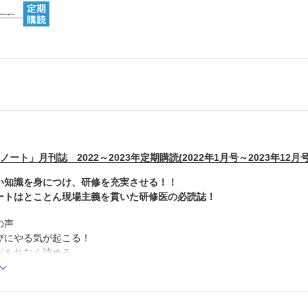
ート」月刊誌 2022～2023年定期購読(2022年1月号～2023年12月
い知識を身につけ、研修を充実させる！！
ートはとことん現場主義を貫いた研修医の必読誌！
の声
びにやる気が起こる！
がもれなく読める
イムリーな記事が読める
がつく！