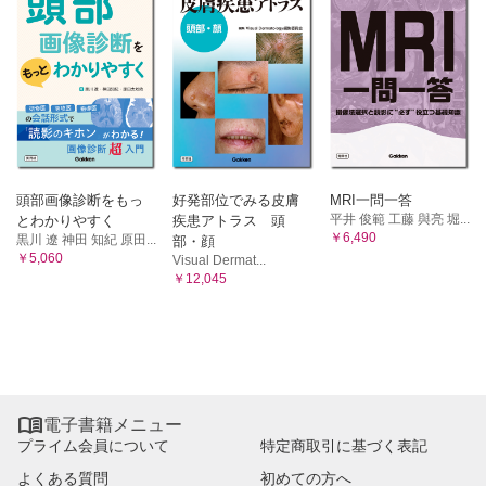
頭部画像診断をもっ
好発部位でみる皮膚
MRI一問一答
平井 俊範 工藤 與亮 堀...
とわかりやすく
疾患アトラス 頭
￥6,490
黒川 遼 神田 知紀 原田...
部・顔
￥5,060
Visual Dermat...
￥12,045

電子書籍メニュー
プライム会員について
特定商取引に基づく表記
よくある質問
初めての方へ