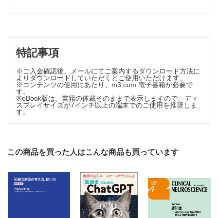
細菌性脳動脈瘤と外傷性脳動脈瘤 石原秀行
脳動静脈奇形 原 貴行
脊髄の血管奇形 高井敬介
連載
特記事項
脳と神経の医学の歴史
ブールハーフェとハラーによる神経の生理学説 坂井建雄
※ご入金確認後、メールにてご案内するダウンロード方法に
細胞のメカニズムと神経疾患
よりダウンロードしていただくとご使用いただけます。
［生殖に関連する新しい神経内分泌機構 7］
※コンテンツの使用にあたり、m3.com 電子書籍が必要で
す。
生後発達，加齢に伴う生殖神経内分泌制御機構の変化 國村
※eBook版は、書籍の体裁そのままで表示しますので、ディ
有弓 他
スプレイサイズが7インチ以上の端末でのご使用を推奨しま
す。
臨床医のための神経病理 再入門（編集協力：亀井 聡）
日本脳炎，デングウイルス・ジカウイルス感染症 前木孝洋
他
臨床中枢神経生理A to Z
この商品を買った人はこんな商品も買っています
［視覚誘発電位 4］視覚背側路の機能と評価 飛松省三
Q＆A―神経科学の素朴な疑問
ストレスでうつ病になるのはどうしてですか？ 功刀 浩
検査からみる神経疾患
自由水のMRI検査 仲谷 元 他
素顔のニューロサイエンティスト