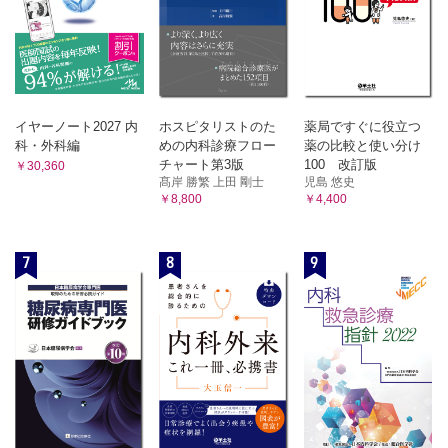
イヤーノート2027 内
ホスピタリストのた
薬局ですぐに役立つ
科・外科編
めの内科診療フロー
薬の比較と使い分け
チャート第3版
100 改訂版
￥30,360
髙岸 勝繁 上田 剛士
児島 悠史
￥8,800
￥4,400
7
8
9