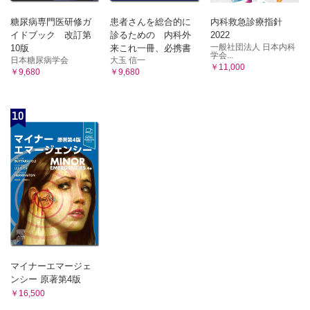
糖尿病専門医研修ガ
患者さんを総合的に
内科救急診療指針
イドブック 改訂第
診るための 内科外
2022
一般社団法人 日本内科
10版
来これ一冊、必携書
学会...
日本糖尿病学会
大玉 信一
￥11,000
￥9,680
￥9,680
10
マイナーエマージェ
ンシー 原著第4版
￥16,500