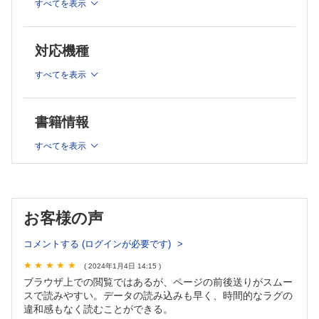
出血源不明のくも膜下出血 清藤哲史
すべてを表示
B．合併症とその治療
遅発性脳虚血の病態 鈴木秀謙
対応機種
遅発性脳血管攣縮の予防 間瀬光人
遅発性脳血管攣縮の血管内治療 中川一郎
すべてを表示
不整脈とたこつぼ型心筋症 小泉 聡
正常圧水頭症 小野秀明
C．未破裂脳動脈瘤
書籍情報
未破裂脳動脈瘤の疫学 森田明夫
すべてを表示
脳動脈瘤の発生のメカニズム 高麗雅章 他
脳動脈瘤の遺伝子 宮脇 哲
未破裂脳動脈瘤の治療の考え方 尾崎沙耶 他
ネッククリッピング 鈴木海馬 他
バイパス術を併用した未破裂脳動脈瘤治療 高橋 淳
お客様の声
脳動脈瘤に対するコイル塞栓術 庄島正明
コメントする (ログインが必要です)
フローダイバーターと適応 石井 暁
D．特殊な血管性病変とその治療
( 2024年1月4日 14:15 )
前方循環の大型脳動脈瘤 大宅宗一
ブラウザ上での閲覧ではあるが、ページの前後送りがスムー
スで読みやすい。データの読み込みも早く、時間的なラグの
後方循環の大型動脈瘤の病態と治療 中冨浩文
違和感もなく読むことができる。
解離性脳動脈瘤 杉山 拓 他