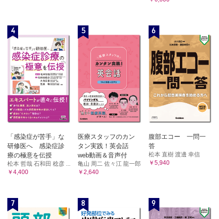
4
5
6
「感染症が苦手」な
医療スタッフのカン
腹部エコー 一問一
研修医へ 感染症診
タン実践！英会話
答
松本 直樹 渡邊 幸信
療の極意を伝授
web動画＆音声付
￥5,940
松本 哲哉 石和田 稔彦 ...
亀山 周二 佐々江 龍一郎
￥4,400
￥2,640
7
8
9