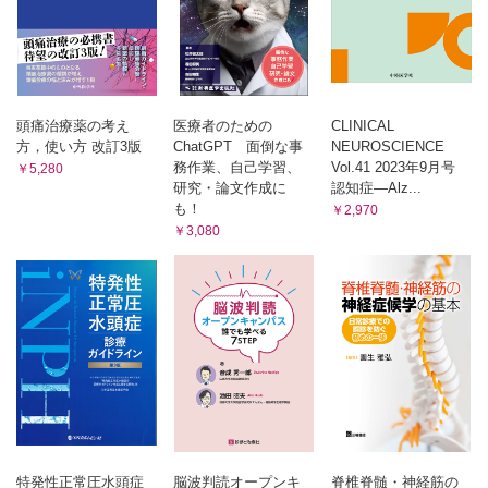
Lene Vase 渡邊 毅
ニューロサイエンスの最新情報
扁桃核は情動的刺激をどう符号化しているか 中村克樹 他
バックナンバー
次号予告
頭痛治療薬の考え
医療者のための
CLINICAL
方，使い方 改訂3版
ChatGPT 面倒な事
NEUROSCIENCE
務作業、自己学習、
Vol.41 2023年9月号
￥5,280
研究・論文作成に
認知症―Alz...
も！
￥2,970
￥3,080
特発性正常圧水頭症
脳波判読オープンキ
脊椎脊髄・神経筋の