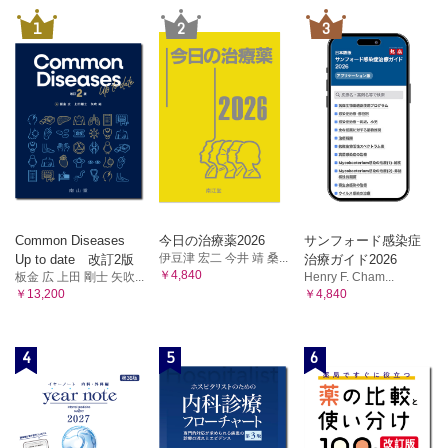
1
2
3
Common Diseases
今日の治療薬2026
サンフォード感染症
伊豆津 宏二 今井 靖 桑...
Up to date 改訂2版
治療ガイド2026
￥4,840
板金 広 上田 剛士 矢吹...
Henry F. Cham...
￥13,200
￥4,840
4
5
6