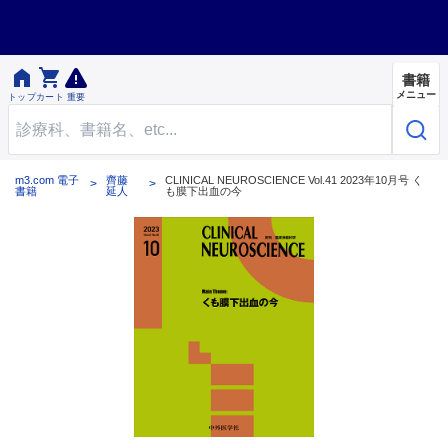


書籍
メニュー
トップ
カート
重要
m3.com 電子
齊藤
CLINICAL NEUROSCIENCE Vol.41 2023年10月号 く
書籍
延人
も膜下出血の今