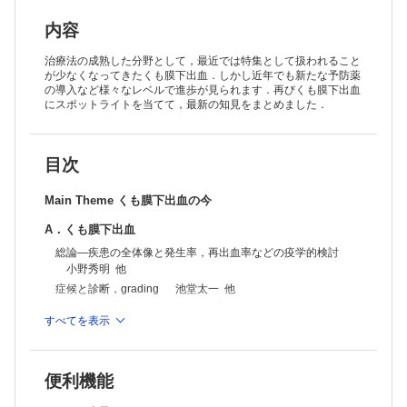
内容
治療法の成熟した分野として，最近では特集として扱われること
が少なくなってきたくも膜下出血．しかし近年でも新たな予防薬
の導入など様々なレベルで進歩が見られます．再びくも膜下出血
にスポットライトを当てて，最新の知見をまとめました．
目次
Main Theme くも膜下出血の今
A．くも膜下出血
総論―疾患の全体像と発生率，再出血率などの疫学的検討
小野秀明 他
症候と診断，grading 池堂太一 他
くも膜下出血の画像診断 藤森香奈 他
すべてを表示
治療のタイミング 堀江信貴
急性期の治療：開頭術 鹿毛淳史 他
急性期の治療：血管内治療 松川東俊 他
便利機能
治療法の選択 堂福翔吾 他