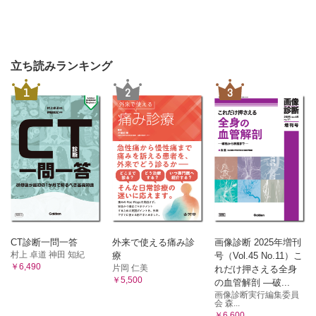
立ち読みランキング
1
2
3
CT診断一問一答
外来で使える痛み診
画像診断 2025年増刊
村上 卓道 神田 知紀
療
号（Vol.45 No.11）こ
￥6,490
片岡 仁美
れだけ押さえる全身
￥5,500
の血管解剖 ―破...
画像診断実行編集委員
会 森...
￥6,600