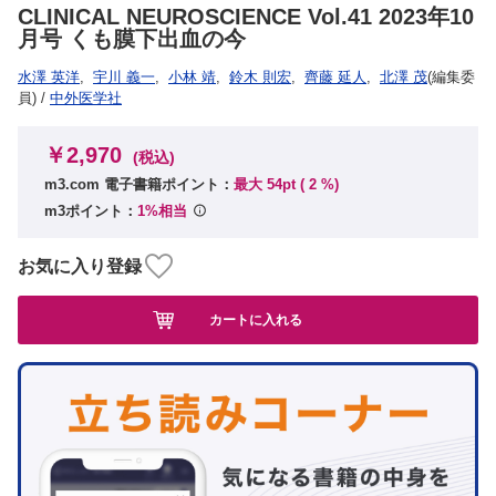
CLINICAL NEUROSCIENCE Vol.41 2023年10
月号 くも膜下出血の今
水澤 英洋
,
宇川 義一
,
小林 靖
,
鈴木 則宏
,
齊藤 延人
,
北澤 茂
(編集委
員)
/
中外医学社
￥2,970
(税込)
m3.com 電子書籍ポイント：
最大 54pt (
2
%)
m3ポイント：
1%相当
お気に入り登録
カートに入れる