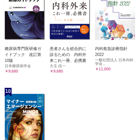
糖尿病専門医研修ガ
患者さんを総合的に
内科救急診療指針
イドブック 改訂第
診るための 内科外
2022
一般社団法人 日本内科
10版
来これ一冊、必携書
学会...
日本糖尿病学会
大玉 信一
￥11,000
￥9,680
￥9,680
10