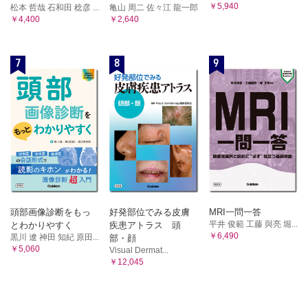
￥5,940
松本 哲哉 石和田 稔彦 ...
亀山 周二 佐々江 龍一郎
￥4,400
￥2,640
7
8
9
頭部画像診断をもっ
好発部位でみる皮膚
MRI一問一答
平井 俊範 工藤 與亮 堀...
とわかりやすく
疾患アトラス 頭
￥6,490
黒川 遼 神田 知紀 原田...
部・顔
￥5,060
Visual Dermat...
￥12,045