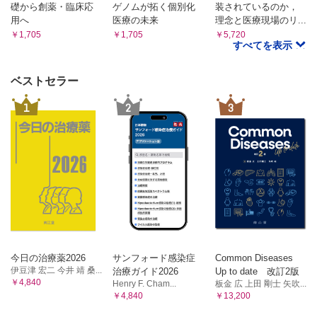
礎から創薬・臨床応
ゲノムが拓く個別化
装されているのか，
用へ
医療の未来
理念と医療現場のリ...
￥1,705
￥1,705
￥5,720
すべてを表示
ベストセラー
1
2
3
今日の治療薬2026
サンフォード感染症
Common Diseases
伊豆津 宏二 今井 靖 桑...
治療ガイド2026
Up to date 改訂2版
￥4,840
Henry F. Cham...
板金 広 上田 剛士 矢吹...
￥4,840
￥13,200