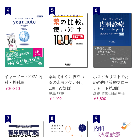
4
5
6
イヤーノート2027 内
薬局ですぐに役立つ
ホスピタリストのた
科・外科編
薬の比較と使い分け
めの内科診療フロー
100 改訂版
チャート第3版
￥30,360
児島 悠史
髙岸 勝繁 上田 剛士
￥4,400
￥8,800
7
8
9