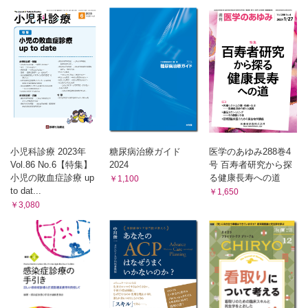
小児科診療 2023年
糖尿病治療ガイド
医学のあゆみ288巻4
Vol.86 No.6【特集】
2024
号 百寿者研究から探
小児の敗血症診療 up
る健康長寿への道
￥1,100
to dat...
￥1,650
￥3,080