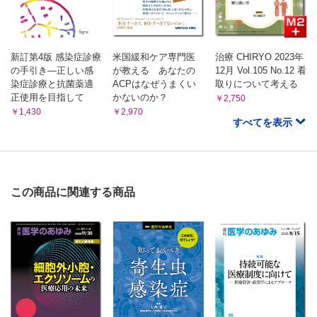
新訂第4版 感染症診療
米国緩和ケア専門医
治療 CHIRYO 2023年
の手引き―正しい感
が教える あなたの
12月 Vol.105 No.12 看
染症診療と抗菌薬適
ACPはなぜうまくい
取りについて考える
正使用を目指して
かないのか？
￥2,750
￥1,430
￥2,970
すべてを表示
この商品に関連する商品