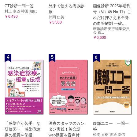
CT診断一問一答
外来で使える痛み診
画像診断 2025年増刊
村上 卓道 神田 知紀
療
号（Vol.45 No.11）こ
￥6,490
片岡 仁美
れだけ押さえる全身
￥5,500
の血管解剖 ―破...
画像診断実行編集委員
会 森...
￥6,600
4
5
6
「感染症が苦手」な
医療スタッフのカン
腹部エコー 一問一
研修医へ 感染症診
タン実践！英会話
答
松本 直樹 渡邊 幸信
療の極意を伝授
web動画＆音声付