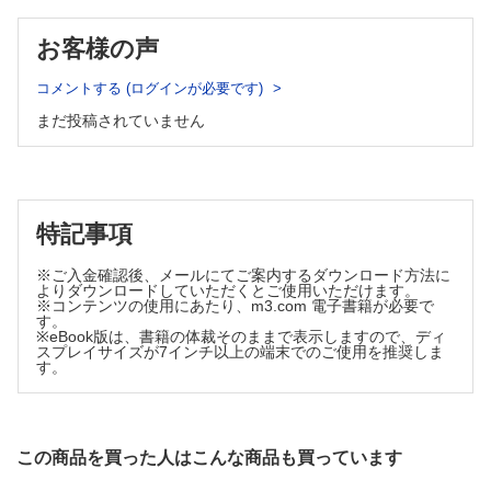
間藤 卓
医療システムの質・効率・公正 ─ 医療経済学の新たな展開❻
お客様の声
インフォーマルケアと医療・介護の自己負担
コメントする (ログインが必要です)
中部貴央
TOPICS
まだ投稿されていません
麻酔科学
手術中の筋弛緩モニターは術後肺炎を減らすための必須アイテ
ム
高木俊一
特記事項
細菌学・ウイルス学
バイオフィルムにおける黄色ブドウ球菌の薬剤耐性獲得
※ご入金確認後、メールにてご案内するダウンロード方法に
森川一也
よりダウンロードしていただくとご使用いただけます。
※コンテンツの使用にあたり、m3.com 電子書籍が必要で
FORUM
す。
※eBook版は、書籍の体裁そのままで表示しますので、ディ
病院建築への誘い ─ 医療者と病院建築のかかわりを考える
スプレイサイズが7インチ以上の端末でのご使用を推奨しま
特別編 ─ 感染症対策と建築⑦
す。
亀谷佳保里
後悔しない医学英語論文の投稿に向けて ─ Editorの視点から❸
自身の論文の投稿先はどこにすればよいのか？
この商品を買った人はこんな商品も買っています
笹野公伸