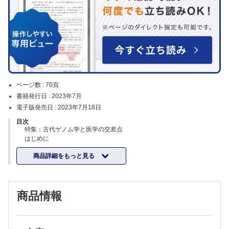
ページ数 :
70頁
書籍発行日 :
2023年7月
電子版発売日 :
2023年7月18日
目次
特集：古代ゲノム学と医学の交差点
はじめに
瀬口典子
商品詳細をもっと見る
古代ゲノム学と進化医学
太田博樹
感染症学と古代ゲノム学の接点 ─ 古人骨研究の視点
長岡朋人
商品情報
古代から現代へと受け継がれてきた生活習慣病遺伝子
中山一大・夏 添
古代人ゲノムと皮膚色関連多型
中 伊津美