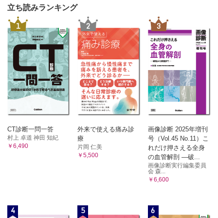
立ち読みランキング
1
2
3
CT診断一問一答
外来で使える痛み診
画像診断 2025年増刊
村上 卓道 神田 知紀
療
号（Vol.45 No.11）こ
￥6,490
片岡 仁美
れだけ押さえる全身
￥5,500
の血管解剖 ―破...
画像診断実行編集委員
会 森...
￥6,600
4
5
6