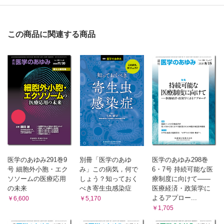
この商品に関連する商品
医学のあゆみ291巻9
別冊「医学のあゆ
医学のあゆみ298巻
号 細胞外小胞・エク
み」この病気，何で
6・7号 持続可能な医
ソソームの医療応用
しょう？知っておく
療制度に向けて――
の未来
べき寄生虫感染症
医療経済・政策学に
よるアプロー...
￥6,600
￥5,170
￥1,705