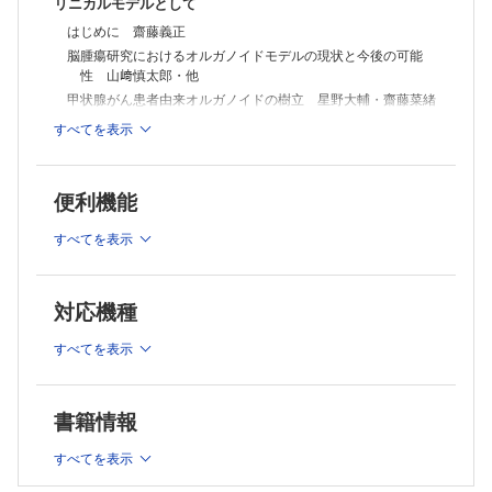
リニカルモデルとして
はじめに 齋藤義正
脳腫瘍研究におけるオルガノイドモデルの現状と今後の可能
性 山﨑慎太郎・他
甲状腺がん患者由来オルガノイドの樹立 星野大輔・齋藤菜緒
患者由来肺がんオルガノイドの研究利用と臨床応用 高岡初
すべてを表示
誉・安田浩之
がん細胞とがん関連線維芽細胞（CAF）を用いた混合乳がんオ
ルガノイド 竹内康人・後藤典子
便利機能
胃がん，大腸がん 坂本直也
胆道・膵臓がんオルガノイドを用いた個別化医療の実現に向け
すべてを表示
て 齋藤義正
神経内分泌腫瘍オルガノイド，樹立とその応用 川﨑健太
患者由来オルガノイドを用いた婦人科がんの橋渡し研究 丸
対応機種
喜明・筆宝義隆
すべてを表示
連載
救急で出会ったこんな症例 ─ マイナーエマージェンシー対応
のススメ15
書籍情報
切迫骨折という言葉を知っていますか？─ 見落とせない四肢転
移性骨腫瘍による切迫骨折
すべてを表示
檜山秀平・松村福広
医療システムの質・効率・公正 ─ 医療経済学の新たな展開❼