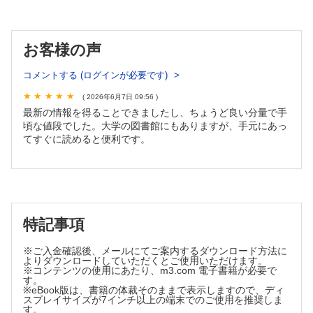
DPCデータと包括評価制度 ─ これまでとこれから
伏見清秀
お客様の声
TOPICS
生理学
コメントする (ログインが必要です)
脱ストレスによるミクログリア抑制作用
洲鎌秀永
( 2026年6月7日 09:56 )
免疫学
最新の情報を得ることできましたし、ちょうど良い分量で手
頃な値段でした。大学の図書館にもありますが、手元にあっ
免疫抑制性PD－1アゴニスト抗体による炎症性疾患の制御
てすぐに読めると便利です。
太田明夫
FORUM
数理で理解する発がん❷
確率論の基礎・初等確率
中林 潤
特記事項
後悔しない医学英語論文の投稿に向けて ─ Editorの視点から❹
論文の門前払い（トリアージ）を避けるには？
※ご入金確認後、メールにてご案内するダウンロード方法に
笹野公伸
よりダウンロードしていただくとご使用いただけます。
書評
※コンテンツの使用にあたり、m3.com 電子書籍が必要で
す。
『在宅ケアの悩みごと解決マップ─ ケースで現場の問題「見え
※eBook版は、書籍の体裁そのままで表示しますので、ディ
る化」します』
スプレイサイズが7インチ以上の端末でのご使用を推奨しま
す。
（堂囿俊彦・角田ますみ・北西史直・中村美智太郎 編著）