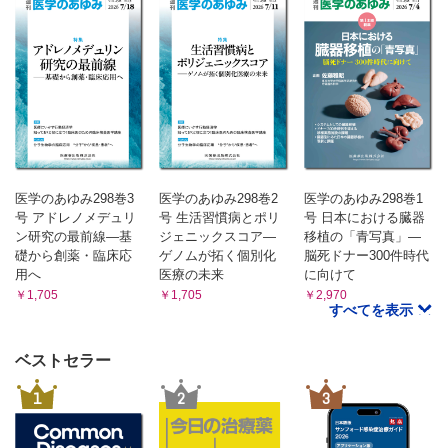
医学のあゆみ298巻3
医学のあゆみ298巻2
医学のあゆみ298巻1
号 アドレノメデュリ
号 生活習慣病とポリ
号 日本における臓器
ン研究の最前線―基
ジェニックスコア―
移植の「青写真」―
礎から創薬・臨床応
ゲノムが拓く個別化
脳死ドナー300件時代
用へ
医療の未来
に向けて
￥1,705
￥1,705
￥2,970
すべてを表示
ベストセラー
1
2
3