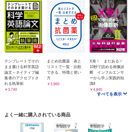
テンプレートでその
まとめ抗菌薬 表と
X発！ まだある！
まま書ける科学英語
リストで一覧・比較
10秒で読める画像診
論文～ネイティブ編
できる、特徴と使い
断 インフルエンサ
集者のアクセプトさ
方
ーから学ぶ実践的知
れる執筆術
識Ⅱ
￥3,960
￥3,740
￥4,840
すべてを表示
よく一緒に購入されている商品