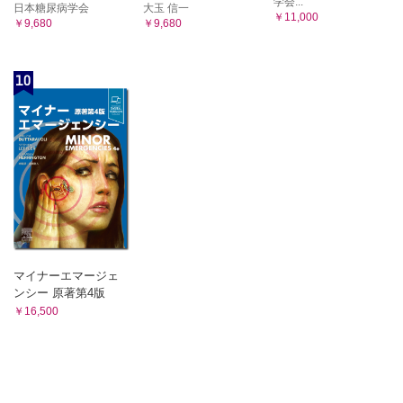
学会...
日本糖尿病学会
大玉 信一
￥11,000
￥9,680
￥9,680
10
マイナーエマージェ
ンシー 原著第4版
￥16,500