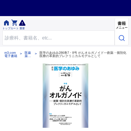


書籍
メニュー
トップ
カート
重要
m3.com
医歯
医学のあゆみ286巻7・8号 がんオルガノイド―創薬・個別化
電子書籍
薬出
医療の革新的プレクリニカルモデルとして
版