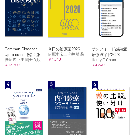
Common Diseases
今日の治療薬2026
サンフォード感染症
伊豆津 宏二 今井 靖 桑...
Up to date 改訂2版
治療ガイド2026
￥4,840
板金 広 上田 剛士 矢吹...
Henry F. Cham...
￥13,200
￥4,840
4
5
6