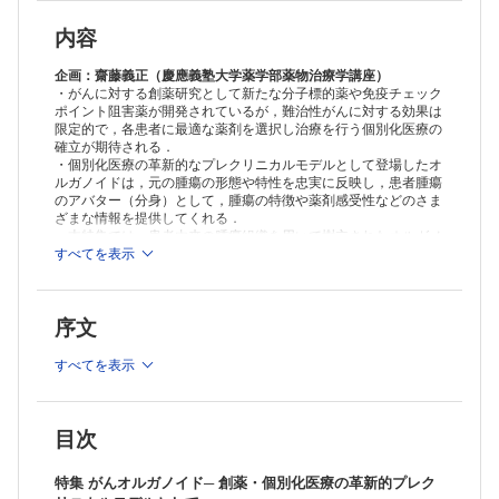
内容
企画：齋藤義正（慶應義塾大学薬学部薬物治療学講座）
・がんに対する創薬研究として新たな分子標的薬や免疫チェック
ポイント阻害薬が開発されているが，難治性がんに対する効果は
限定的で，各患者に最適な薬剤を選択し治療を行う個別化医療の
確立が期待される．
・個別化医療の革新的なプレクリニカルモデルとして登場したオ
ルガノイドは，元の腫瘍の形態や特性を忠実に反映し，患者腫瘍
のアバター（分身）として，腫瘍の特徴や薬剤感受性などのさま
ざまな情報を提供してくれる．
・本特集では，患者由来の腫瘍組織を用いて樹立されたオルガノ
イドを用いた創薬研究，個別化医療の現状や課題，将来的な展望
すべてを表示
について，各臓器別にがんオルガノイドのエキスパートが最新知
見を概説している．
序文
≫ 「医学のあゆみ」最新号・バックナンバーはこちら
≫
週刊『医学のあゆみ』 定期購読（2023年1月-12月）受付
中！
すべてを表示
※本製品はPCでの閲覧も可能です。
製品のご購入後、「購入済ライセンス一覧」より、オンライン環
境で閲覧可能なPDF版をご覧いただけます。詳細は
こちら
でご確
目次
認ください。
推奨ブラウザ： Firefox 最新版 / Google Chrome 最新版 / Safari
特集 がんオルガノイド─ 創薬・個別化医療の革新的プレク
最新版