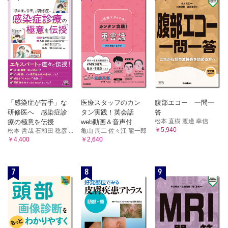
「感染症が苦手」な
医療スタッフのカン
腹部エコー 一問一
研修医へ 感染症診
タン実践！英会話
答
松本 直樹 渡邊 幸信
療の極意を伝授
web動画＆音声付
￥5,940
松本 哲哉 石和田 稔彦 ...
亀山 周二 佐々江 龍一郎
￥4,400
￥2,640
7
8
9