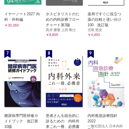
イヤーノート2027 内
ホスピタリストのた
薬局ですぐに役立つ
科・外科編
めの内科診療フロー
薬の比較と使い分け
チャート第3版
100 改訂版
￥30,360
髙岸 勝繁 上田 剛士
児島 悠史
￥8,800
￥4,400
7
8
9
糖尿病専門医研修ガ
患者さんを総合的に
内科救急診療指針
イドブック 改訂第
診るための 内科外
2022
一般社団法人 日本内科
10版
来これ一冊、必携書