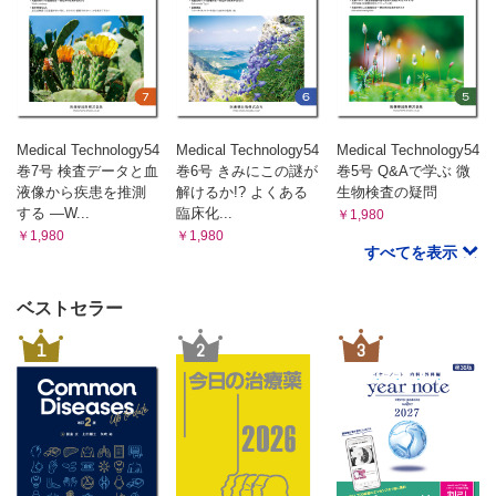
L・Lの日常（周玲蓮）
MTパズル
編集後記・次号予告
Medical Technology54
Medical Technology54
Medical Technology54
巻7号 検査データと血
巻6号 きみにこの謎が
巻5号 Q&Aで学ぶ 微
液像から疾患を推測
解けるか!? よくある
生物検査の疑問
する ―W...
臨床化...
￥1,980
￥1,980
￥1,980
すべてを表示
ベストセラー
1
2
3