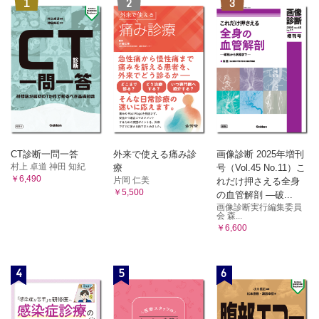
1
2
3
CT診断一問一答
外来で使える痛み診
画像診断 2025年増刊
村上 卓道 神田 知紀
療
号（Vol.45 No.11）こ
￥6,490
片岡 仁美
れだけ押さえる全身
￥5,500
の血管解剖 ―破...
画像診断実行編集委員
会 森...
￥6,600
4
5
6