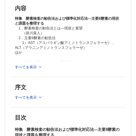
3）CK（クレアチンキナーゼ）
（渡辺駿太・松下 誠）
内容
4）ALP（アルカリホスファターゼ）
（山崎浩和）
特集 酵素検査の勧告法および標準化対応法―主要8酵素の現状
5）γ-GT（γ-グルタミルトランスフェラーゼ）
と課題を整理する
1．酵素検査の勧告法とは―現状と展望
（山舘周恒）
（前川真人）
6）ChE（コリンエステラーゼ）
2．主要8酵素の勧告法
（小池 亨）
1）AST（アスパラギン酸アミノトランスフェラーゼ），
7）AMY（アミラーゼ）
ALT（アラニンアミノトランスフェラーゼ）
（巖崎達矢）
ほか
Editorial―今月のことば
先端技術の先取り
≫ 「Medical Technology」最新号・バックナンバーはこちら
（奈良信雄）
≫
すべてを表示
Medical Technology 定期購読（2023年1月-12月）受付中！
話題―NEWS&TOPICS
※本製品はPCでの閲覧も可能です。
微生物検査の方向性―ポストコロナでの診療支援貢献に向けて
製品のご購入後、「購入済ライセンス一覧」より、オンライン環
（森永芳智）
序文
境で閲覧可能なPDF版をご覧いただけます。詳細は
こちら
でご確
静脈路確保の実際
認ください。
（内田由香）
推奨ブラウザ： Firefox 最新版 / Google Chrome 最新版 / Safari
すべてを表示
骨髄検査 ベーシックマスター〈最終回〉
最新版
5．特殊検査の結果解釈
（増田亜希子）
基礎講座
目次
イムノクロマトグラフィー法のトラブルシューティング
（阿部正樹）
特集 酵素検査の勧告法および標準化対応法―主要8酵素の
MT Seminar
現状と課題を整理する