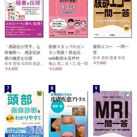
「感染症が苦手」な
医療スタッフのカン
腹部エコー 一問一
研修医へ 感染症診
タン実践！英会話
答
松本 直樹 渡邊 幸信
療の極意を伝授
web動画＆音声付
￥5,940
松本 哲哉 石和田 稔彦 ...
亀山 周二 佐々江 龍一郎
￥4,400
￥2,640
7
8
9