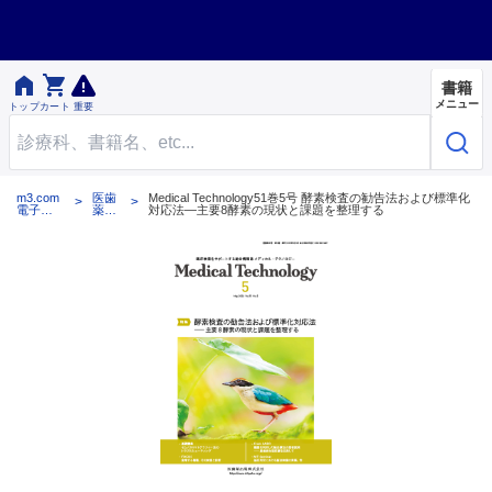


書籍
メニュー
トップ
カート
重要
m3.com
医歯
Medical Technology51巻5号 酵素検査の勧告法および標準化
電子書
薬出
対応法―主要8酵素の現状と課題を整理する
籍
版