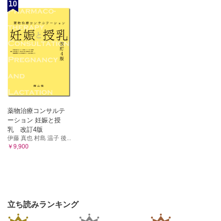
10
薬物治療コンサルテ
ーション 妊娠と授
乳 改訂4版
伊藤 真也 村島 温子 後...
￥9,900
立ち読みランキング