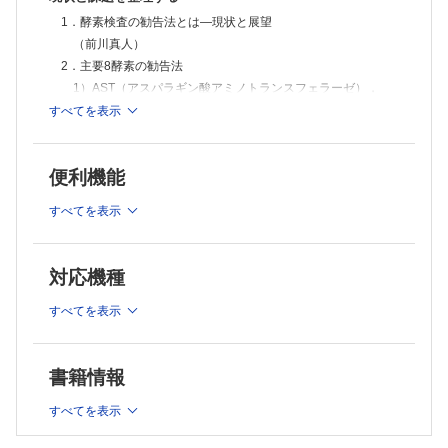
脳死判定における脳波検査の実際
1．酵素検査の勧告法とは―現状と展望
（星野 哲）
医療技術部の役割と検査部
（前川真人）
（山﨑真一）
2．主要8酵素の勧告法
FOCUS
1）AST（アスパラギン酸アミノトランスフェラーゼ），
急増する梅毒，その検査と診断
ALT（アラニンアミノトランスフェラーゼ）
すべてを表示
（安藤尚克）
（山下計太）
From LABO
2）LD（乳酸デヒドロゲナーゼ）
動画を利用した輸血療法の患者説明―患者参加型医療を目指して
（吉田 斉・面川 進）
（荒木秀夫）
便利機能
臨床検査Q&A
3）CK（クレアチンキナーゼ）
改良BCP法とBCG法について教えて下さい．
すべてを表示
（渡辺駿太・松下 誠）
（中島一樹）
4）ALP（アルカリホスファターゼ）
メディカルスタッフ職業図鑑
5．管理栄養士
（山崎浩和）
対応機種
（三島裕子）
5）γ-GT（γ-グルタミルトランスフェラーゼ）
学会レビュー
（山舘周恒）
すべてを表示
令和4年度日臨技近畿支部医学検査学会（第61回）
6）ChE（コリンエステラーゼ）
（鬼岡 萌）
（小池 亨）
Information
超音波検査法フォーラム第68回心エコー勉強会
7）AMY（アミラーゼ）
書籍情報
第2回認定穿刺液細胞検査技師指定講習会
（巖崎達矢）
第2回認定寄生虫検査技師指定講習会
すべてを表示
Editorial―今月のことば
VOICE読者のページ
L・Lの日常（周玲蓮）
先端技術の先取り