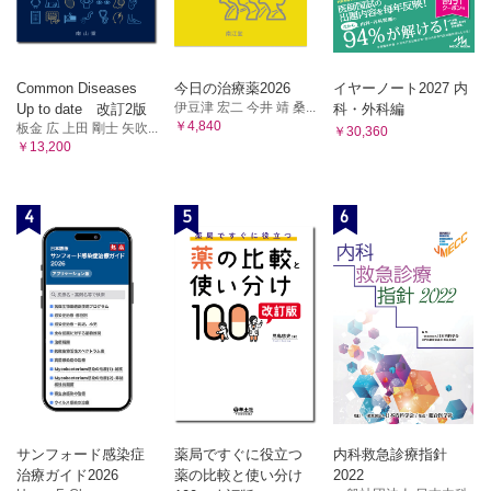
Common Diseases
今日の治療薬2026
イヤーノート2027 内
伊豆津 宏二 今井 靖 桑...
Up to date 改訂2版
科・外科編
￥4,840
板金 広 上田 剛士 矢吹...
￥30,360
￥13,200
4
5
6
サンフォード感染症
薬局ですぐに役立つ
内科救急診療指針
治療ガイド2026
薬の比較と使い分け
2022