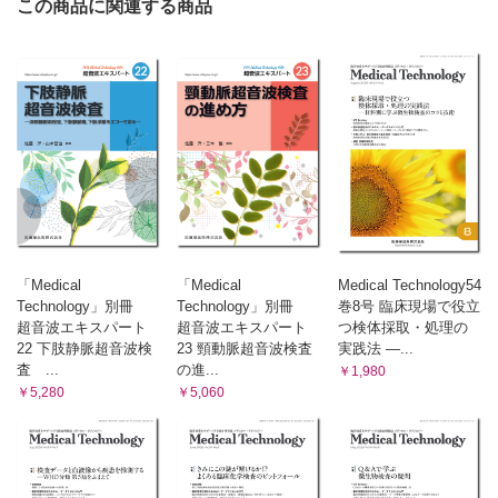
この商品に関連する商品
（安藤尚克）
From LABO
動画を利用した輸血療法の患者説明―患者参加型医療を目指し
て
（吉田 斉・面川 進）
臨床検査Q&A
改良BCP法とBCG法について教えて下さい．
（中島一樹）
メディカルスタッフ職業図鑑
5．管理栄養士
（三島裕子）
「Medical
「Medical
Medical Technology54
学会レビュー
Technology」別冊
Technology」別冊
巻8号 臨床現場で役立
超音波エキスパート
超音波エキスパート
つ検体採取・処理の
令和4年度日臨技近畿支部医学検査学会（第61回）
22 下肢静脈超音波検
23 頸動脈超音波検査
実践法 ―...
（鬼岡 萌）
査 ...
の進...
￥1,980
Information
￥5,280
￥5,060
超音波検査法フォーラム第68回心エコー勉強会
第2回認定穿刺液細胞検査技師指定講習会
第2回認定寄生虫検査技師指定講習会
VOICE読者のページ