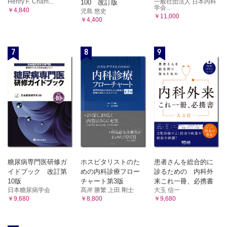
Henry F. Cham...
一般社団法人 日本内科
100 改訂版
学会...
￥4,840
児島 悠史
￥11,000
￥4,400
7
8
9
糖尿病専門医研修ガ
ホスピタリストのた
患者さんを総合的に
イドブック 改訂第
めの内科診療フロー
診るための 内科外
10版
チャート第3版
来これ一冊、必携書
日本糖尿病学会
髙岸 勝繁 上田 剛士
大玉 信一
￥9,680
￥8,800
￥9,680