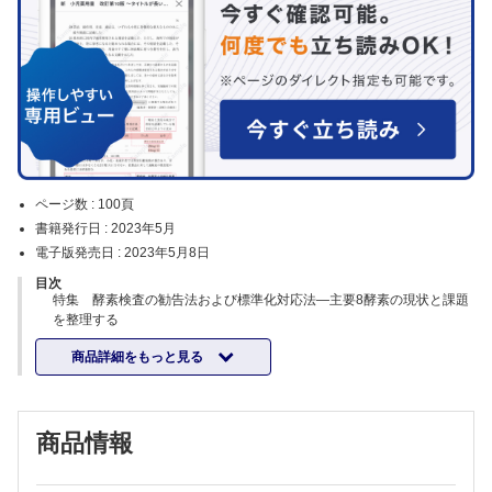
ページ数 :
100頁
書籍発行日 :
2023年5月
電子版発売日 :
2023年5月8日
目次
特集 酵素検査の勧告法および標準化対応法―主要8酵素の現状と課題
を整理する
1．酵素検査の勧告法とは―現状と展望
商品詳細をもっと見る
（前川真人）
2．主要8酵素の勧告法
1）AST（アスパラギン酸アミノトランスフェラーゼ），ALT（アラ
ニンアミノトランスフェラーゼ）
商品情報
（山下計太）
2）LD（乳酸デヒドロゲナーゼ）
（荒木秀夫）