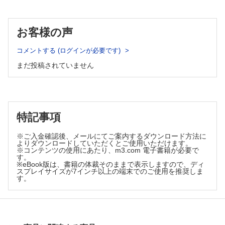
MTパズル
（奈良信雄）
編集後記・次号予告
話題―NEWS&TOPICS
お客様の声
微生物検査の方向性―ポストコロナでの診療支援貢献に向けて
（森永芳智）
コメントする (ログインが必要です)
静脈路確保の実際
まだ投稿されていません
（内田由香）
骨髄検査 ベーシックマスター〈最終回〉
5．特殊検査の結果解釈
（増田亜希子）
特記事項
基礎講座
イムノクロマトグラフィー法のトラブルシューティング
※ご入金確認後、メールにてご案内するダウンロード方法に
（阿部正樹）
よりダウンロードしていただくとご使用いただけます。
※コンテンツの使用にあたり、m3.com 電子書籍が必要で
MT Seminar
す。
※eBook版は、書籍の体裁そのままで表示しますので、ディ
脳死判定における脳波検査の実際
スプレイサイズが7インチ以上の端末でのご使用を推奨しま
（星野 哲）
す。
医療技術部の役割と検査部
（山﨑真一）
FOCUS
急増する梅毒，その検査と診断