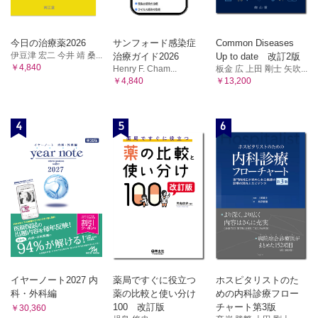
今日の治療薬2026
サンフォード感染症
Common Diseases
伊豆津 宏二 今井 靖 桑...
治療ガイド2026
Up to date 改訂2版
￥4,840
Henry F. Cham...
板金 広 上田 剛士 矢吹...
￥4,840
￥13,200
4
5
6
イヤーノート2027 内
薬局ですぐに役立つ
ホスピタリストのた
科・外科編
薬の比較と使い分け
めの内科診療フロー
100 改訂版
チャート第3版
￥30,360