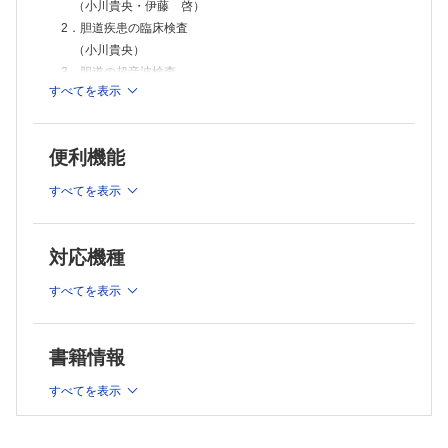
技術講座
（小川貴央・伊藤 啓）
押さえておきたいブルガダ型心電図とブルガダ症候群
2．胆道疾患の臨床検査
（髙木雅彦）
（小川貴央）
MT Seminar
3．胆道の超音波検査
PCRとLAMPの違い
すべてを表示
1）胆道の描出テクニック
（中山哲夫）
From LABO
（関根智紀）
クリオプレシピテートの院内作製を導入して
2）胆嚢炎のチェックポイント
（小嶋隼人・松浦秀哲）
便利機能
（森 秀明）
臨床検査Q&A
3）胆嚢癌のチェックポイント
心電図の低電位差（胸部や四肢または両方）所見について教えて下さ
すべてを表示
い．
（中岡和徳・大野栄三郎・田中浩敬・葛谷貞二・廣岡芳樹）
（八島正明）
4）肝外胆管癌・乳頭部癌のチェックポイント
乳腺エコーについて，結果的に線維腺腫（FA）などの良性腫瘤でも，
（岡庭信司）
対応機種
検査時に前方境界線断裂に見える所見もあると思います．悪性の場合の
5）その他の胆道疾患のチェックポイント
境界線断裂と，一見そう見えてしまう良性の違いがあれば教えて下さ
（尾羽根範員）
すべてを表示
（藤光律子・吉岡晋吾・佐藤雅之・山内皓介・佐藤誠也・冨
い．
メディカルスタッフ職業図鑑
田昌良・吉満研吾）
6．公認心理師
（成田 学）
4．胆道の画像診断
国家試験
書籍情報
1）CT・MRI検査
第69回臨床検査技師国家試験問題・解答・解説
（禹 潤・佐野勝廣）
Information
すべてを表示
2）各種内視鏡検査の特徴と位置づけ
第64回日本臨床細胞学会総会春期大会
第48回日本超音波検査学会学術集会
（立川勝子・植木敏晴・江崎 薫・後野徹宏・田中利幸・平
第45回日本血栓止血学会学術集会
塚裕晃・土居雅宗・永山林太郎・丸尾 達・野間栄次郎）