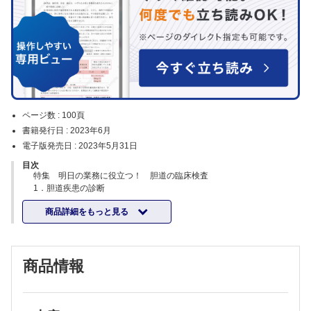
ページ数 :
100頁
書籍発行日 :
2023年6月
電子版発売日 :
2023年5月31日
目次
特集 明日の業務に役立つ！ 胆道の臨床検査
1．胆道疾患の診断
（小川貴央・伊藤 啓）
商品詳細をもっと見る
2．胆道疾患の臨床検査
（小川貴央）
3．胆道の超音波検査
1）胆道の描出テクニック
商品情報
（関根智紀）
2）胆嚢炎のチェックポイント
（森 秀明）
3）胆嚢癌のチェックポイント