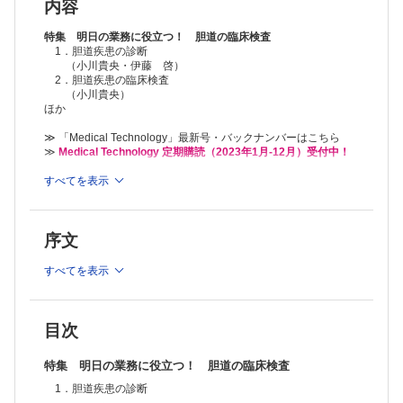
（中岡和徳・大野栄三郎・田中浩敬・葛谷貞二・廣岡芳樹）
内容
4）肝外胆管癌・乳頭部癌のチェックポイント
（岡庭信司）
特集 明日の業務に役立つ！ 胆道の臨床検査
5）その他の胆道疾患のチェックポイント
1．胆道疾患の診断
（小川貴央・伊藤 啓）
（藤光律子・吉岡晋吾・佐藤雅之・山内皓介・佐藤誠也・冨田昌良・
2．胆道疾患の臨床検査
吉満研吾）
（小川貴央）
4．胆道の画像診断
ほか
1）CT・MRI検査
（禹 潤・佐野勝廣）
≫ 「Medical Technology」最新号・バックナンバーはこちら
2）各種内視鏡検査の特徴と位置づけ
≫
Medical Technology 定期購読（2023年1月-12月）受付中！
（立川勝子・植木敏晴・江崎 薫・後野徹宏・田中利幸・平塚裕晃・
土居雅宗・永山林太郎・丸尾 達・野間栄次郎）
※本製品はPCでの閲覧も可能です。
すべてを表示
製品のご購入後、「購入済ライセンス一覧」より、オンライン環
Editorial―今月のことば
境で閲覧可能なPDF版をご覧いただけます。詳細は
こちら
でご確
臨床検査技術の温故知新
認ください。
（廣井禎之）
序文
推奨ブラウザ： Firefox 最新版 / Google Chrome 最新版 / Safari
話題―NEWS&TOPICS
最新版
小型無人航空機（ドローン）による血液搬送
すべてを表示
（薬師寺史厚・薬師寺恒紀・藤田 浩・村田実希郎）
小児の腎臓病診断に応用できる尿検査法
（張田 豊）
基礎講座
目次
血清総蛋白測定における溶血（ヘモグロビン）の影響
（永井謙一）
特集 明日の業務に役立つ！ 胆道の臨床検査
細胞診検査の報告様式
1．胆道疾患の診断
（布引 治・佐野太亮・畠 榮）