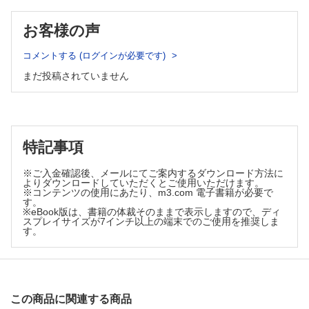
第62回日本消化器がん検診学会総会
Editorial―今月のことば
第44回第2種ME技術実力検定試験
お客様の声
臨床検査技術の温故知新
2023年各医療職種国家試験合格状況一覧
L・Lの日常（周玲蓮）
（廣井禎之）
VOICE読者のページ
コメントする (ログインが必要です)
話題―NEWS&TOPICS
MTパズル
まだ投稿されていません
小型無人航空機（ドローン）による血液搬送
編集後記・次号予告
（薬師寺史厚・薬師寺恒紀・藤田 浩・村田実希郎）
小児の腎臓病診断に応用できる尿検査法
（張田 豊）
基礎講座
特記事項
血清総蛋白測定における溶血（ヘモグロビン）の影響
※ご入金確認後、メールにてご案内するダウンロード方法に
（永井謙一）
よりダウンロードしていただくとご使用いただけます。
細胞診検査の報告様式
※コンテンツの使用にあたり、m3.com 電子書籍が必要で
す。
（布引 治・佐野太亮・畠 榮）
※eBook版は、書籍の体裁そのままで表示しますので、ディ
技術講座
スプレイサイズが7インチ以上の端末でのご使用を推奨しま
す。
押さえておきたいブルガダ型心電図とブルガダ症候群
（髙木雅彦）
MT Seminar
PCRとLAMPの違い
この商品に関連する商品
（中山哲夫）