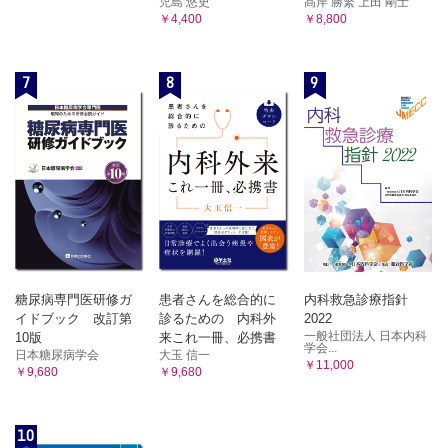
児島 悠史
髙岸 勝繁 上田 剛士
￥4,400
￥8,800
7
8
9
糖尿病専門医研修ガ
患者さんを総合的に
内科救急診療指針
イドブック 改訂第
診るための 内科外
2022
一般社団法人 日本内科
10版
来これ一冊、必携書
学会...
日本糖尿病学会
大玉 信一
￥11,000
￥9,680
￥9,680
10