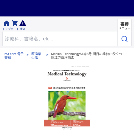


書籍
メニュー
トップ
カート
重要
m3.com 電子
医歯薬
Medical Technology51巻6号 明日の業務に役立つ！
書籍
出版
胆道の臨床検査