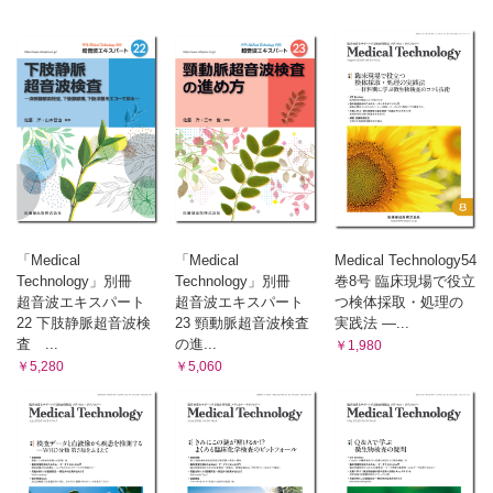
From LABO
クリオプレシピテートの院内作製を導入して
（小嶋隼人・松浦秀哲）
臨床検査Q&A
心電図の低電位差（胸部や四肢または両方）所見について教え
て下さい．
（八島正明）
乳腺エコーについて，結果的に線維腺腫（FA）などの良性腫瘤
でも，検査時に前方境界線断裂に見える所見もあると思いま
す．悪性の場合の境界線断裂と，一見そう見えてしまう良性
の違いがあれば教えて下さい．
「Medical
「Medical
Medical Technology54
（尾羽根範員）
Technology」別冊
Technology」別冊
巻8号 臨床現場で役立
超音波エキスパート
超音波エキスパート
つ検体採取・処理の
メディカルスタッフ職業図鑑
22 下肢静脈超音波検
23 頸動脈超音波検査
実践法 ―...
6．公認心理師
査 ...
の進...
￥1,980
（成田 学）
￥5,280
￥5,060
国家試験
第69回臨床検査技師国家試験問題・解答・解説
Information
第64回日本臨床細胞学会総会春期大会
第48回日本超音波検査学会学術集会