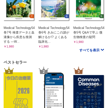
第45回日本血栓止血学会学術集会
第62回日本消化器がん検診学会総会
第44回第2種ME技術実力検定試験
2023年各医療職種国家試験合格状況一覧
L・Lの日常（周玲蓮）
Medical Technology54
Medical Technology54
Medical Technology54
VOICE読者のページ
巻7号 検査データと血
巻6号 きみにこの謎が
巻5号 Q&Aで学ぶ 微
MTパズル
液像から疾患を推測
解けるか!? よくある
生物検査の疑問
する ―W...
臨床化...
編集後記・次号予告
￥1,980
￥1,980
￥1,980
すべてを表示
ベストセラー
1
2
3