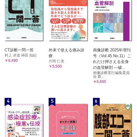
CT診断一問一答
外来で使える痛み診
画像診断 2025年増刊
村上 卓道 神田 知紀
療
号（Vol.45 No.11）こ
￥6,490
片岡 仁美
れだけ押さえる全身
￥5,500
の血管解剖 ―破...
画像診断実行編集委員
会 森...
￥6,600
4
5
6