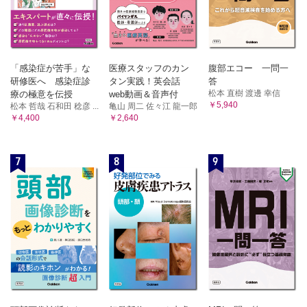
「感染症が苦手」な
医療スタッフのカン
腹部エコー 一問一
研修医へ 感染症診
タン実践！英会話
答
松本 直樹 渡邊 幸信
療の極意を伝授
web動画＆音声付
￥5,940
松本 哲哉 石和田 稔彦 ...
亀山 周二 佐々江 龍一郎
￥4,400
￥2,640
7
8
9