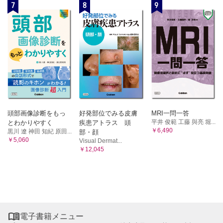
7
8
9
頭部画像診断をもっ
好発部位でみる皮膚
MRI一問一答
平井 俊範 工藤 與亮 堀...
とわかりやすく
疾患アトラス 頭
￥6,490
黒川 遼 神田 知紀 原田...
部・顔
￥5,060
Visual Dermat...
￥12,045

電子書籍メニュー