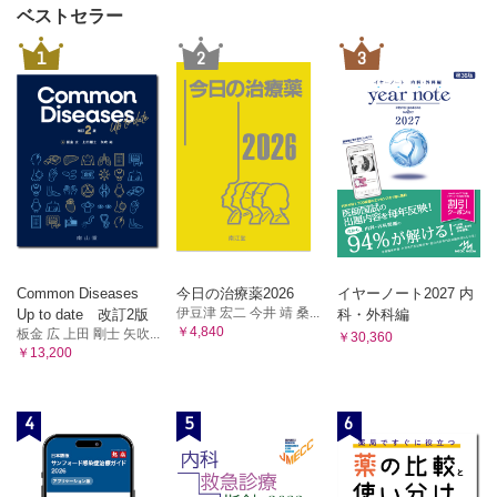
ベストセラー
1
2
3
Common Diseases
今日の治療薬2026
イヤーノート2027 内
伊豆津 宏二 今井 靖 桑...
Up to date 改訂2版
科・外科編
￥4,840
板金 広 上田 剛士 矢吹...
￥30,360
￥13,200
4
5
6