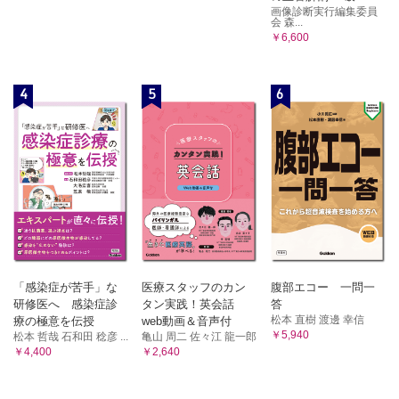
画像診断実行編集委員
会 森...
￥6,600
4
5
6
「感染症が苦手」な
医療スタッフのカン
腹部エコー 一問一
研修医へ 感染症診
タン実践！英会話
答
松本 直樹 渡邊 幸信
療の極意を伝授
web動画＆音声付
￥5,940
松本 哲哉 石和田 稔彦 ...
亀山 周二 佐々江 龍一郎
￥4,400
￥2,640