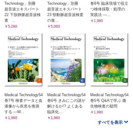
Technology」別冊
Technology」別冊
巻8号 臨床現場で役立
超音波エキスパート
超音波エキスパート
つ検体採取・処理の
22 下肢静脈超音波検
23 頸動脈超音波検査
実践法 ―...
査 ...
の進...
￥1,980
￥5,280
￥5,060
Medical Technology54
Medical Technology54
Medical Technology54
巻7号 検査データと血
巻6号 きみにこの謎が
巻5号 Q&Aで学ぶ 微
液像から疾患を推測
解けるか!? よくある
生物検査の疑問
する ―W...
臨床化...
￥1,980
￥1,980
￥1,980
すべてを表示