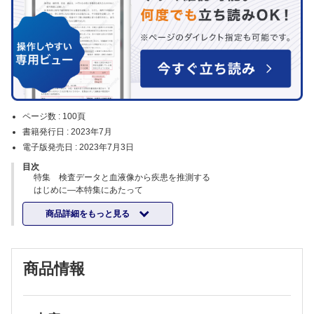
ページ数 :
100頁
書籍発行日 :
2023年7月
電子版発売日 :
2023年7月3日
目次
特集 検査データと血液像から疾患を推測する
はじめに―本特集にあたって
（野木岐実子）
商品詳細をもっと見る
Q.1
（杉原崇大）
Q.2
（井上雄介）
商品情報
Q.3
（西森美香）
Q.4
（杉本圭輔）