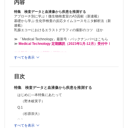
Q.5
内容
（矢作かおり・松下弘道）
Q.6
特集 検査データと血液像から疾患を推測する
（徳竹孝好）
アプローチ別に学ぶ！微生物検査室のAS貢献（新連載）
基礎から学ぶ 生化学検査の反応タイムコースモニタ解析法（新
Q.7
連載）
（勢井伸幸）
乳腺エコーにおけるエラストグラフィの撮影のコツ ほか
Q.8
（野木岐実子）
≫ 「Medical Technology」最新号・バックナンバーはこちら
Q.9
≫
Medical Technology 定期購読（2023年1月-12月）受付中！
（大澤 健）
Editorial―今月のことば
※本製品はPCでの閲覧も可能です。
遊びゴコロをもった臨床検査はいかが?
製品のご購入後、「購入済ライセンス一覧」より、オンライン環
すべてを表示
境で閲覧可能なPDF版をご覧いただけます。詳細は
こちら
でご確
（木村 聡）
認ください。
話題―NEWS&TOPICS
推奨ブラウザ： Firefox 最新版 / Google Chrome 最新版 / Safari
一般検査分野のワーキンググループ・委員会の発足
目次
最新版
（清宮正徳・石山雅大・金沢聖美・神山恵多・菊池春人・下澤達雄・宿
谷賢一・高山知子・堀田真希・横山 貴・和田隆志）
特集 検査データと血液像から疾患を推測する
「大規模災害対策規程」の要点
（山田俊幸）
はじめに―本特集にあたって
アプローチ別に学ぶ！微生物検査室のAS貢献 新連載
（野木岐実子）
1．抗菌薬適正使用支援（AS）とは―臨床検査技師，微生物検査に求め
Q.1
られること
（杉原崇大）
（中村竜也）
基礎から学ぶ 生化学検査の反応タイムコースモニタ解析法 新連載
Q.2
1．緒論および終点分析法における試薬の劣化
すべてを表示
（井上雄介）