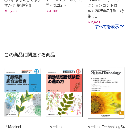
L・Lの日常（周玲蓮）
すか？ 脳波検査
門＜第2版＞
クションコントロー
VOICE読者のページ
ル）2025年7月号 特
￥1,980
￥4,180
集：...
MTパズル
￥2,420
編集後記・次号予告
すべてを表示
この商品に関連する商品
「Medical
「Medical
Medical Technology54