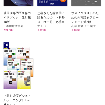
糖尿病専門医研修ガ
患者さんを総合的に
ホスピタリストのた
イドブック 改訂第
診るための 内科外
めの内科診療フロー
10版
来これ一冊、必携書
チャート第3版
日本糖尿病学会
大玉 信一
髙岸 勝繁 上田 剛士
￥9,680
￥9,680
￥8,800
10
〈眼科診療ビジュア
ルラーニング〉1～6
巻セット