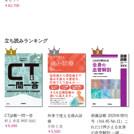
￥62,700
立ち読みランキング
1
2
3
CT診断一問一答
外来で使える痛み診
画像診断 2025年増刊
村上 卓道 神田 知紀
療
号（Vol.45 No.11）こ
￥6,490
片岡 仁美
れだけ押さえる全身
￥5,500
の血管解剖 ―破...