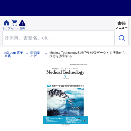


書籍
メニュー
トップ
カート
重要
m3.com 電子
医歯薬
Medical Technology51巻7号 検査データと血液像から
書籍
出版
疾患を推測する