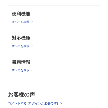
（松下 誠）
Q.3
技術講座
（西森美香）
乳腺エコーにおけるエラストグラフィの撮影のコツ
便利機能
（今野佐智代）
Q.4
基礎講座
（杉本圭輔）
すべてを表示
一般検査室のための 体腔液に出現しやすい細胞の染色像
Q.5
（大久保文彦）
（矢作かおり・松下弘道）
From LABO
Q.6
全自動培養検査の実際
対応機種
（上蓑義典）
（徳竹孝好）
FOCUS
すべてを表示
Q.7
透析患者の低栄養の指標・評価
（勢井伸幸）
（小林 恵・菅野義彦）
Q.8
臨床検査Q&A
書籍情報
F波の出現頻度が低い場合（疾患が原因以外）の対処法について教えて
（野木岐実子）
下さい．正中神経の場合は，反対側の腕を動かしてもらうと出現頻度が
Q.9
すべてを表示
増加するのでしょうか?
（鈴木俊明）
（大澤 健）
メディカルスタッフ職業図鑑
Editorial―今月のことば
7．作業療法士
（関根 徹）
遊びゴコロをもった臨床検査はいかが?
Information
（木村 聡）
2023年（第68回）一級臨床検査士資格認定試験
お客様の声
話題―NEWS&TOPICS
POCT測定認定士資格認定試験
2023年（第39回）「緒方富雄賞」候補者推薦の募集
一般検査分野のワーキンググループ・委員会の発足
コメントする (ログインが必要です)
第38回日本環境感染学会総会・学術集会
（清宮正徳・石山雅大・金沢聖美・神山恵多・菊池春人・下澤