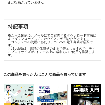
第42回日本医用画像工学会大会
まだ投稿されていません
達雄・宿谷賢一・高山知子・堀田真希・横山 貴・和田隆
第24回日本検査血液学会学術集会
志）
L・Lの日常（周玲蓮）
「大規模災害対策規程」の要点
VOICE読者のページ
（山田俊幸）
MTパズル
編集後記・次号予告
アプローチ別に学ぶ！微生物検査室のAS貢献 新連載
特記事項
1．抗菌薬適正使用支援（AS）とは―臨床検査技師，微生物検
査に求められること
※ご入金確認後、メールにてご案内するダウンロード方法に
よりダウンロードしていただくとご使用いただけます。
（中村竜也）
※コンテンツの使用にあたり、m3.com 電子書籍が必要で
す。
基礎から学ぶ 生化学検査の反応タイムコースモニタ解析
※eBook版は、書籍の体裁そのままで表示しますので、ディ
法 新連載
スプレイサイズが7インチ以上の端末でのご使用を推奨しま
す。
1．緒論および終点分析法における試薬の劣化
（松下 誠）
技術講座
乳腺エコーにおけるエラストグラフィの撮影のコツ
この商品を買った人はこんな商品も買っています
（今野佐智代）
基礎講座
一般検査室のための 体腔液に出現しやすい細胞の染色像
（大久保文彦）
From LABO