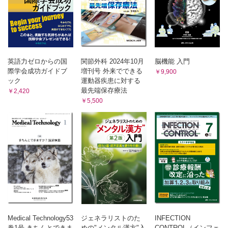
全自動培養検査の実際
（上蓑義典）
FOCUS
透析患者の低栄養の指標・評価
（小林 恵・菅野義彦）
英語力ゼロからの国
関節外科 2024年10月
脳機能 入門
臨床検査Q&A
際学会成功ガイドブ
増刊号 外来でできる
￥9,900
F波の出現頻度が低い場合（疾患が原因以外）の対処法につい
ック
運動器疾患に対する
て教えて下さい．正中神経の場合は，反対側の腕を動かして
最先端保存療法
￥2,420
もらうと出現頻度が増加するのでしょうか?
￥5,500
（鈴木俊明）
メディカルスタッフ職業図鑑
7．作業療法士
（関根 徹）
Information
2023年（第68回）一級臨床検査士資格認定試験
POCT測定認定士資格認定試験
2023年（第39回）「緒方富雄賞」候補者推薦の募集
第38回日本環境感染学会総会・学術集会
第42回日本医用画像工学会大会
Medical Technology53
ジェネラリストのた
INFECTION
第24回日本検査血液学会学術集会
巻1号 きちんとできま
めの"メンタル漢方"入
CONTROL（インフェ