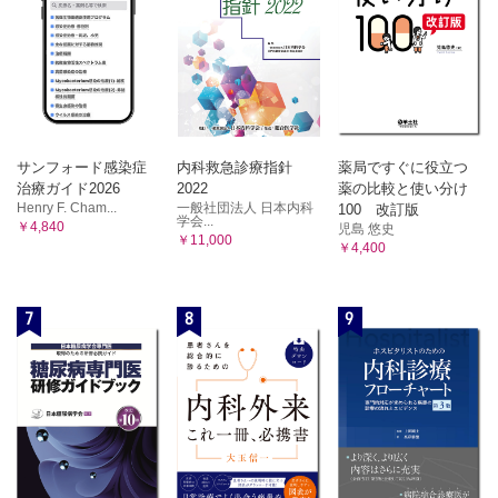
サンフォード感染症
内科救急診療指針
薬局ですぐに役立つ
治療ガイド2026
2022
薬の比較と使い分け
Henry F. Cham...
一般社団法人 日本内科
100 改訂版
学会...
￥4,840
児島 悠史
￥11,000
￥4,400
7
8
9