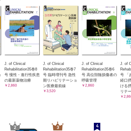
バー
J. of Clinical
J. of Clinical
J. of Clinical
J. of C
Rehabilitation35巻8
Rehabilitation35巻7
Rehabilitation35巻6
Rehab
ョ
号 慢性・進行性疾患
号 臨時増刊号 急性
号 高位頚髄損傷者の
号 「
の最新薬物治療
期リハビリテーショ
呼吸管理
経口
￥2,860
￥2,860
ン医療最前線
ける
￥3,520
リテ
￥2,86
4
2
3