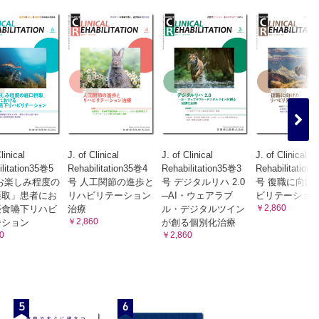
linical
J. of Clinical
J. of Clinical
J. of Clinical
ilitation35巻5
Rehabilitation35巻4
Rehabilitation35巻3
Rehabilitation
お楽しみ程度の
号 人工関節の進歩と
号 デジタルリハ 2.0
号 復職に向け
摂取」患者にお
リハビリテーション
─AI・ウェアラブ
ビリテーショ
￥2,860
摂食嚥下リハビ
治療
ル・デジタルツイン
￥2,860
ーション
が創る個別化治療
0
￥2,860
5
6