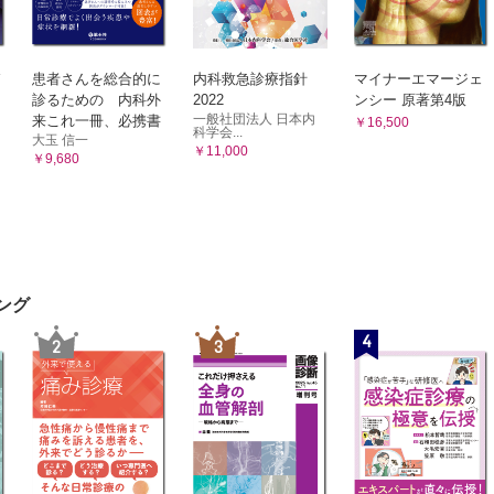
患者さんを総合的に
内科救急診療指針
マイナーエマージェ
診るための 内科外
2022
ンシー 原著第4版
一般社団法人 日本内
来これ一冊、必携書
￥16,500
科学会...
大玉 信一
￥11,000
￥9,680
ング
4
2
3