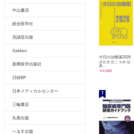
中山書店
総合医学社
克誠堂出版
Gakken
今日の治療薬2026
伊豆津 宏二 今井 靖
新興医学出版社
桑...
￥4,840
日経BP
日本メディカルセンター
7
三輪書店
丸善出版
へるす出版