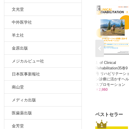
バックナン
文光堂
投稿規定
中外医学社
羊土社
金原出版
メジカルビュー社
J. of Clinical
Rehabilitation35巻9
号 リハビリテーシ
日本医事新報社
ン診療に活かすヘル
スプロモーション
南山堂
￥2,860
メディカ出版
医歯薬出版
ベストセラー
1
金芳堂