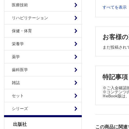
16．事象関
医療技術
すべてを表示
リハビリテー
リハビリテーション
24．リハ
リハビリテー
保健・体育
お客様の
I．急性期
栄養学
リハビリテー
まだ投稿され
5．排便管
薬学
リハビリテーショ
2．Evide
歯科医学
特記事項
オンライン診
雑誌
6．遠隔リ
※ご入金確認
※コンテンツの
リハビリテー
セット
※eBook
6．公益社
シリーズ
学会報告
日本リハビ
出版社
開催案内
この商品に関連