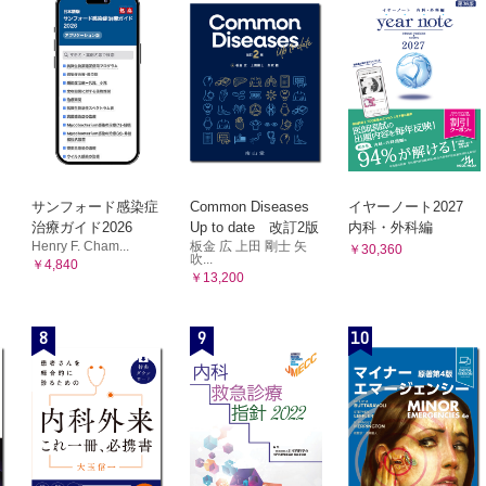
サンフォード感染症
Common Diseases
イヤーノート2027
治療ガイド2026
Up to date 改訂2版
内科・外科編
Henry F. Cham...
板金 広 上田 剛士 矢
￥30,360
吹...
￥4,840
￥13,200
8
9
10