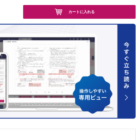
カートに入れる
澤一登・
）
会ガイド
安則）
)回復期
ベッドサ