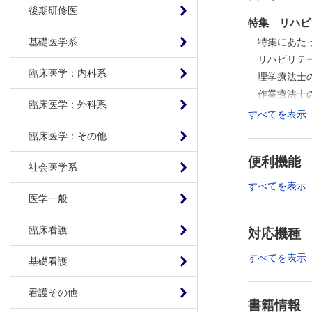
後期研修医
特集 リハビ
特集にあた
基礎医学系
リハビリテ
臨床医学：内科系
理学療法士
作業療法士
臨床医学：外科系
言語聴覚士
すべてを表示
義肢装具士
臨床医学：その他
社会福祉士
便利機能
連載
社会医学系
すべてを表示
巻頭カラー 
医学一般
2．高齢者の
リハ科医・専
臨床看護
対応機種
4．他診療
すべてを表示
基礎看護
ニューカマー
（中島（鶴
看護その他
書籍情報
知っておきた