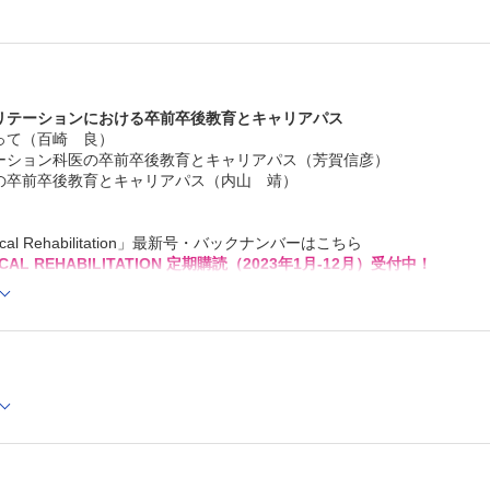
2．Evidence-Based Practiceにおける疑問の定式化（竹
オンライン診療とリハ
6．遠隔リハビリテーションを用いた課題解決―日本，カン
ア，ベトナムでの実証をとおして―（亀田佳一）
リハビリテーション医学・医療の歴史秘話“あの時なにが?”
6．公益社団法人日本義肢装具士協会（野坂利也）
リテーションにおける卒前卒後教育とキャリアパス
学会報告
て（百崎 良）
日本リハビリテーション連携科学学会第24回大会（矢野秀
ション科医の卒前卒後教育とキャリアパス（芳賀信彦）
開催案内
卒前卒後教育とキャリアパス（内山 靖）
バックナンバー
投稿規定
linical Rehabilitation」最新号・バックナンバーはこちら
LINICAL REHABILITATION 定期購読（2023年1月-12月）受付中！
Cでの閲覧も可能です。
後、「購入済ライセンス一覧」より、オンライン環境で閲覧可能なPDF
refox 最新版 / Google Chrome 最新版 / Safari 最新版