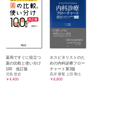
薬局ですぐに役立つ
ホスピタリストのた
薬の比較と使い分け
めの内科診療フロー
100 改訂版
チャート第3版
児島 悠史
髙岸 勝繁 上田 剛士
￥4,400
￥8,800