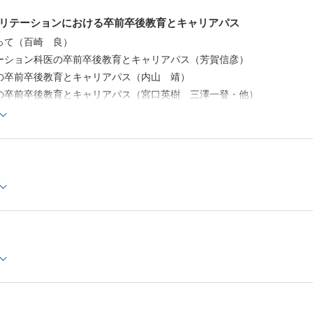
リテーションにおける卒前卒後教育とキャリアパス
って（百崎 良）
ーション科医の卒前卒後教育とキャリアパス（芳賀信彦）
の卒前卒後教育とキャリアパス（内山 靖）
の卒前卒後教育とキャリアパス（宮口英樹 三澤一登・他）
の卒前卒後教育とキャリアパス（内山量史）
の卒前卒後教育とキャリアパス（宇野秋人）
の卒前卒後教育とキャリアパス（横山豊治）
デザインが拓くリハビリテーションの未来
ための次世代型車椅子PS・1-Smile（関川伸哉）
門職に薦めたい！ とっておきの学会・研究会ガイド
科とのディスカッションがおもしろい学会（梅本安則）
 リハ科専門医
町）早百合）
い神経科学のキィワード