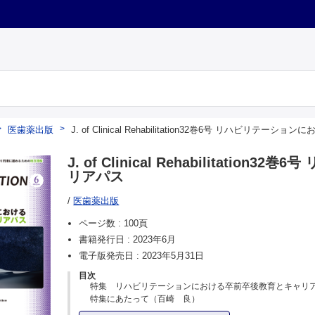
医歯薬出版
J. of Clinical Rehabilitation32巻6号 リハビ
J. of Clinical Rehabilita
リアパス
/
医歯薬出版
ページ数 :
100頁
書籍発行日 :
2023年6月
電子版発売日 :
2023年5月31日
目次
特集 リハビリテーションにおける卒前卒後教育とキャリ
特集にあたって（百崎 良）
リハビリテーション科医の卒前卒後教育とキャリアパス（