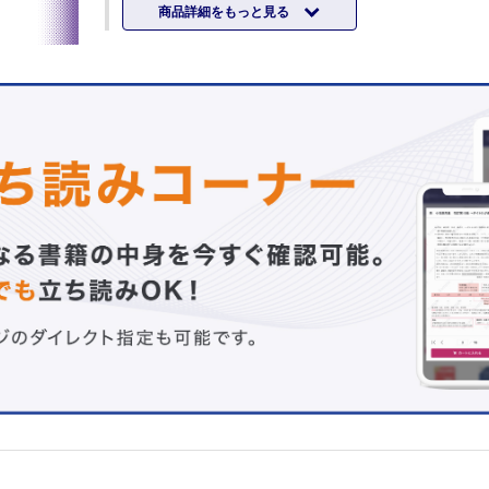
商品詳細をもっと見る
彦）
理学療法士の卒前卒後教育とキャリアパス（内山 靖）
作業療法士の卒前卒後教育とキャリアパス（宮口英樹 三
他）
言語聴覚士の卒前卒後教育とキャリアパス（内山量史）
義肢装具士の卒前卒後教育とキャリアパス（宇野秋人）
社会福祉士の卒前卒後教育とキャリアパス（横山豊治）
連載
巻頭カラー デザインが拓くリハビリテーションの未来
2．高齢者のための次世代型車椅子PS・1-Smile（関川伸哉
リハ科医・専門職に薦めたい！ とっておきの学会・研究
4．他診療科とのディスカッションがおもしろい学会（梅本
ニューカマー リハ科専門医
（中島（鶴町）早百合）
知っておきたい神経科学のキィワード
16．事象関連脱同期（ERD）（林 正彬）
リハビリテーションと薬剤
24．リハビリテーションのセッティング別の薬剤管理：(2
リハビリテーション病棟（松本彩加）
リハビリテーション医療における安全管理の一工夫
I．急性期病院における安全管理：3．急変時の院内体制（
イド，訓練室）（村岡香織）
リハビリテーション治療中のリスクに備える医療機器管理
5．排便管理にかかわる機器管理（松岡美保子）
リハビリテーション診療におけるEvidence-Based Practice