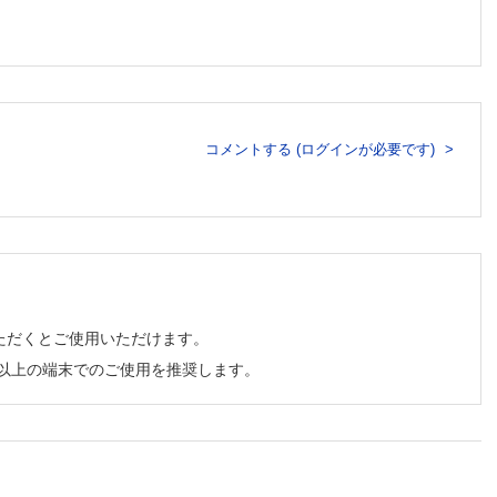
ョン病棟（松本彩加）
（村岡香織）
コメントする (ログインが必要です)
実証をとおして―（亀田佳一）
ただくとご使用いただけます。
チ以上の端末でのご使用を推奨します。