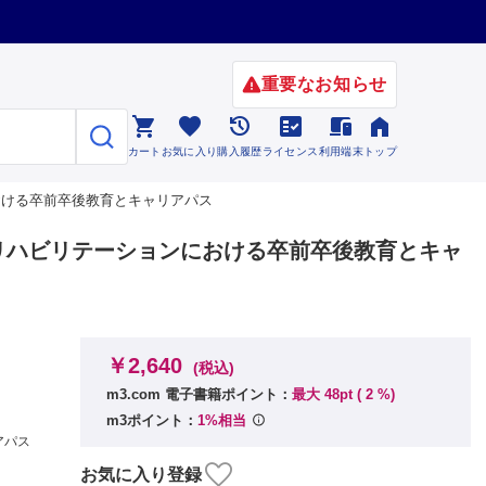
重要なお知らせ






カート
お気に入り
購入履歴
ライセンス
利用端末
トップ
リテーションにおける卒前卒後教育とキャリアパス
tion32巻6号 リハビリテーションにおける卒前卒後教育とキャ
￥2,640
(税込)
m3.com 電子書籍ポイント：
最大 48pt (
2
%)
m3ポイント：
1%相当
アパス
お気に入り登録
芳賀信