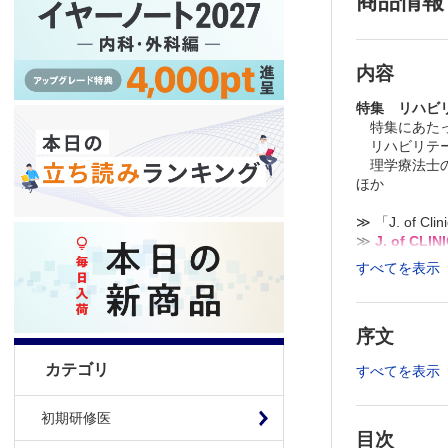
商品情報
内容
特集 リハビ
特集にあたっ
リハビリテー
理学療法士の
ほか
≫ 「J. of C
≫
J. of C
すべてを表示
※本製品はP
製品のご購入
推奨ブラウザ： Fi
序文
カテゴリ
すべてを表示
初期研修医
目次