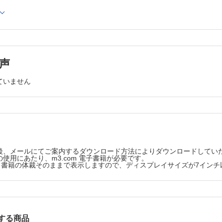
連脱同期（ERD）（林 正彬）
ションと薬剤
ビリテーションのセッティング別の薬剤管理：(2)回復期リハビリテーシ
ション医療における安全管理の一工夫
声
病院における安全管理：3．急変時の院内体制（ベッドサイド，訓練室）
ション治療中のリスクに備える医療機器管理
ていません
理にかかわる機器管理（松岡美保子）
ン診療におけるEvidence-Based Practice
nce-Based Practiceにおける疑問の定式化（竹林 崇）
療とリハ
ハビリテーションを用いた課題解決―日本，カンボジア，ベトナムでの
後、メールにてご案内するダウンロード方法によりダウンロードしてい
使用にあたり、m3.com 電子書籍が必要です。
ション医学・医療の歴史秘話“あの時なにが?”
版は、書籍の体裁そのままで表示しますので、ディスプレイサイズが7イン
団法人日本義肢装具士協会（野坂利也）
リテーション連携科学学会第24回大会（矢野秀典）
する商品