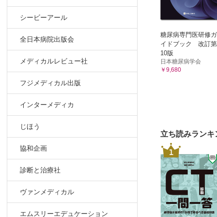
シービーアール
糖尿病専門医研修ガ
全日本病院出版会
イドブック 改訂第
10版
メディカルレビュー社
日本糖尿病学会
￥9,680
フジメディカル出版
インターメディカ
じほう
立ち読みランキ
協和企画
1
診断と治療社
ヴァンメディカル
エムスリーエデュケーション