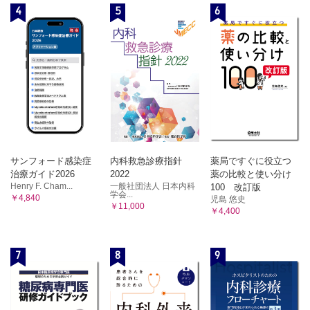
4
5
6
サンフォード感染症
内科救急診療指針
薬局ですぐに役立つ
治療ガイド2026
2022
薬の比較と使い分け
Henry F. Cham...
一般社団法人 日本内科
100 改訂版
学会...
￥4,840
児島 悠史
￥11,000
￥4,400
7
8
9