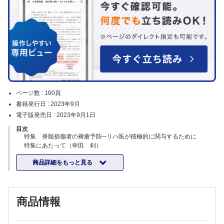
ページ数 :
100頁
書籍発行日 :
2023年9月
電子版発売日 :
2023年9月1日
目次
特集 脊髄損傷者の褥瘡予防─リハ医が積極的に関与するために
特集にあたって（幸田 剣）
リハビリテーション科医が積極的に褥瘡予防にかかわる意義について
商品詳細をもっと見る
（梅本安則 幸田 剣）
DESIGN-R（R）2020にみる新しい褥瘡アセスメントについて（仲上豪
二朗 真田弘美）
医療従事者が知っておきたいシーティングの基本と実践について（山田
商品情報
義範 髙橋雄平・他）
微量元素にも考慮した栄養管理について（笠舞和宏）
脊髄損傷者に対する褥瘡手術（山下雄太郎 安倍吉郎・他）