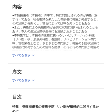
TOPICS 糖尿病性腎臓病に対する包括的治療のポイント
（北田宗弘）
内容
新連載
地域リハビリテーションの現状と今後
●脊髄損傷者（脊損者）の中で，特に問題とされるのが褥瘡（床
1．地域リハビリテーションとは（菊地尚久）
ずれ）である．社会復帰を果たした脊損者に褥瘡が発生すると，
その治療が長期化し，場合によっては職を失うこともある．
連載
●また，褥瘡による長期療養が必要な状態に追い込まれることも
巻頭カラーデザインが拓くリハビリテーションの未来
あり，本人の生活活動や生命にも危険が及ぶことがある．
5．臨床に利用可能なスマートアパレル（衣服型ウェアラブル）モーシ
●本特集では，脊損者の医療に携わるリハビリテーション科医
ョンキャプチャe-skin MEVA（網盛一郎）
（リハ医）や，形成外科医，看護師，リハビリテーション専門
ニューカマー リハ科専門医
職，管理栄養士など，さまざまな専門家が，褥瘡の予防や治療に
（渡邊幸太朗）
積極的に関与するための情報を提供．それぞれの専門家が褥瘡の
リハビリテーション医療におけるEvidence-Based Practice
問題点や実践的な評価と対応策について解説した．
5．Evidence-Based Practiceにおける情報適用と評価（藤本修平）
すべてを表示
知っておきたい神経科学のキィワード
19．Cortical silent period（CSP）（武田湖太郎）
認知症の基礎知識とリハビリテーション
序文
3．認知症の基本（診断と治療）（三戸高大）
リハビリテーション医療における安全管理の一工夫
すべてを表示
II．回復期リハビリテーション病院における安全管理：1．転倒・転落
の予防策と発生後の対応（森 憲司 藤岡昌之）
リハビリテーション治療中のリスクに備える医療機器管理
8．がん治療中の機器管理（CVポート・PCAポンプ・抗がん剤の曝
目次
露）（伏屋洋志）
リハビリテーション医学・医療の歴史秘話“あの時なにが?”
特集 脊髄損傷者の褥瘡予防─リハ医が積極的に関与するた
9．日本摂食嚥下リハビリテーション学会（鎌倉やよい）
めに