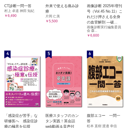
CT診断一問一答
外来で使える痛み診
画像診断 2025年増刊
村上 卓道 神田 知紀
療
号（Vol.45 No.11）こ
￥6,490
片岡 仁美
れだけ押さえる全身
￥5,500
の血管解剖 ―破...
画像診断実行編集委員
会 森...
￥6,600
4
5
6
「感染症が苦手」な
医療スタッフのカン
腹部エコー 一問一
研修医へ 感染症診
タン実践！英会話
答
松本 直樹 渡邊 幸信
療の極意を伝授
web動画＆音声付