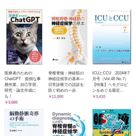
書評『摂食嚥下訓練の基本を動画でひとつひとつやさしく学ぶ
本』
開催案内
バックナンバー
投稿規定
医療者のための
脊椎脊髄・神経筋の
ICUとCCU 2024年7
ChatGPT 面倒な事
神経症候学の基本―
月号（Vol.48 No.7）
務作業、自己学習、
日常診療での誤診を
【特集】ヘモグロビ
研究・論文作成に
防ぐ初めの一歩
ンをめぐる最近...
も！
￥11,000
￥3,410
￥3,080