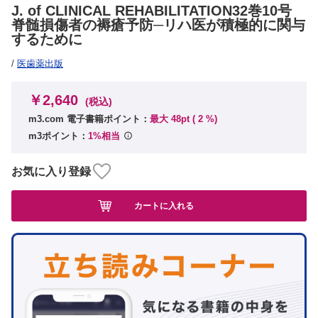
J. of CLINICAL REHABILITATION32巻10号
脊髄損傷者の褥瘡予防─リハ医が積極的に関与
するために
/
医歯薬出版
￥2,640
(税込)
m3.com 電子書籍ポイント：
最大 48pt (
2
%)
m3ポイント：
1%相当
お気に入り登録
カートに入れる