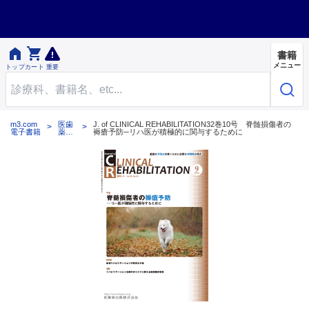


書籍
メニュー
トップ
カート
重要
m3.com
医歯
J. of CLINICAL REHABILITATION32巻10号 脊髄損傷者の
電子書籍
薬出
褥瘡予防─リハ医が積極的に関与するために
版