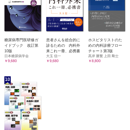
糖尿病専門医研修ガ
患者さんを総合的に
ホスピタリストのた
イドブック 改訂第
診るための 内科外
めの内科診療フロー
10版
来これ一冊、必携書
チャート第3版
日本糖尿病学会
大玉 信一
髙岸 勝繁 上田 剛士
￥9,680
￥9,680
￥8,800
10