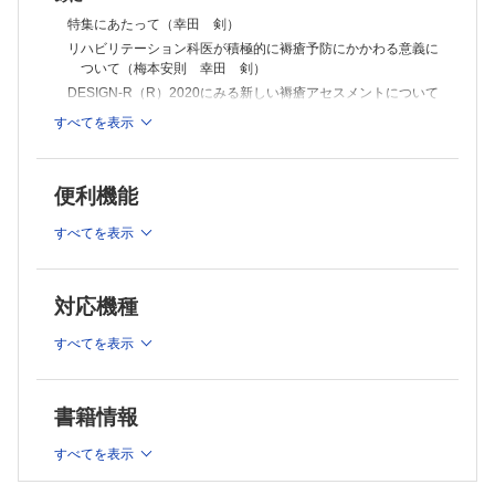
学会報告
特集にあたって（幸田 剣）
第60回日本リハビリテーション医学会学術集会（大木孝裕 西田大
輔・他）
リハビリテーション科医が積極的に褥瘡予防にかかわる意義に
書評『摂食嚥下訓練の基本を動画でひとつひとつやさしく学ぶ本』
ついて（梅本安則 幸田 剣）
開催案内
DESIGN-R（R）2020にみる新しい褥瘡アセスメントについて
バックナンバー
（仲上豪二朗 真田弘美）
すべてを表示
投稿規定
医療従事者が知っておきたいシーティングの基本と実践につい
て（山田義範 髙橋雄平・他）
微量元素にも考慮した栄養管理について（笠舞和宏）
便利機能
脊髄損傷者に対する褥瘡手術（山下雄太郎 安倍吉郎・他）
TOPICS 糖尿病性腎臓病に対する包括的治療のポイント
すべてを表示
（北田宗弘）
新連載
対応機種
地域リハビリテーションの現状と今後
すべてを表示
1．地域リハビリテーションとは（菊地尚久）
連載
巻頭カラーデザインが拓くリハビリテーションの未来
書籍情報
5．臨床に利用可能なスマートアパレル（衣服型ウェアラブ
すべてを表示
ル）モーションキャプチャe-skin MEVA（網盛一郎）
ニューカマー リハ科専門医