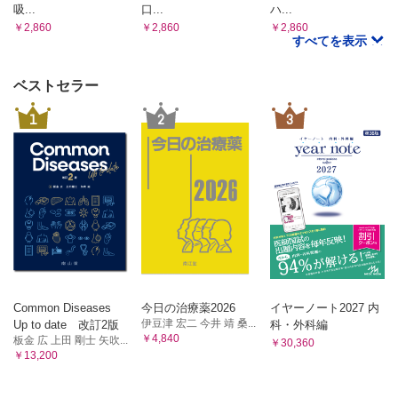
吸...
口...
ハ...
￥2,860
￥2,860
￥2,860
すべてを表示
ベストセラー
1
2
3
Common Diseases
今日の治療薬2026
イヤーノート2027 内
伊豆津 宏二 今井 靖 桑...
Up to date 改訂2版
科・外科編
￥4,840
板金 広 上田 剛士 矢吹...
￥30,360
￥13,200