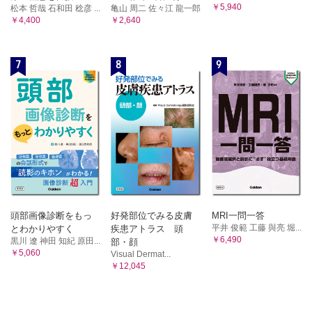
￥5,940
松本 哲哉 石和田 稔彦 ...
亀山 周二 佐々江 龍一郎
￥4,400
￥2,640
7
8
9
頭部画像診断をもっ
好発部位でみる皮膚
MRI一問一答
平井 俊範 工藤 與亮 堀...
とわかりやすく
疾患アトラス 頭
￥6,490
黒川 遼 神田 知紀 原田...
部・顔
￥5,060
Visual Dermat...
￥12,045