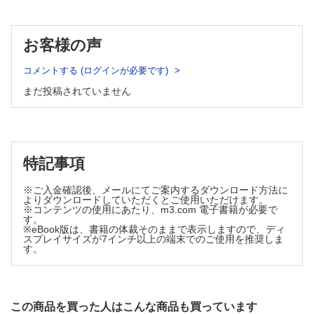
（渡邊幸太朗）
リハビリテーション医療におけるEvidence-Based Practice
お客様の声
5．Evidence-Based Practiceにおける情報適用と評価（藤本修
平）
コメントする (ログインが必要です)
知っておきたい神経科学のキィワード
まだ投稿されていません
19．Cortical silent period（CSP）（武田湖太郎）
認知症の基礎知識とリハビリテーション
3．認知症の基本（診断と治療）（三戸高大）
リハビリテーション医療における安全管理の一工夫
特記事項
II．回復期リハビリテーション病院における安全管理：1．転
倒・転落の予防策と発生後の対応（森 憲司 藤岡昌之）
※ご入金確認後、メールにてご案内するダウンロード方法に
リハビリテーション治療中のリスクに備える医療機器管理
よりダウンロードしていただくとご使用いただけます。
※コンテンツの使用にあたり、m3.com 電子書籍が必要で
8．がん治療中の機器管理（CVポート・PCAポンプ・抗がん剤
す。
の曝露）（伏屋洋志）
※eBook版は、書籍の体裁そのままで表示しますので、ディ
スプレイサイズが7インチ以上の端末でのご使用を推奨しま
リハビリテーション医学・医療の歴史秘話“あの時なにが?”
す。
9．日本摂食嚥下リハビリテーション学会（鎌倉やよい）
学会報告
第60回日本リハビリテーション医学会学術集会（大木孝裕 西
この商品を買った人はこんな商品も買っています
田大輔・他）