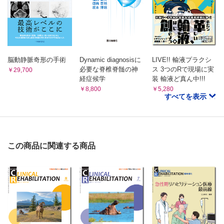
脳動静脈奇形の手術
Dynamic diagnosisに
LIVE!! 輸液プラクシ
必要な脊椎脊髄の神
ス 3つのRで現場に実
￥29,700
経症候学
装 輸液ど真ん中!!!
￥8,800
￥5,280
すべてを表示
この商品に関連する商品