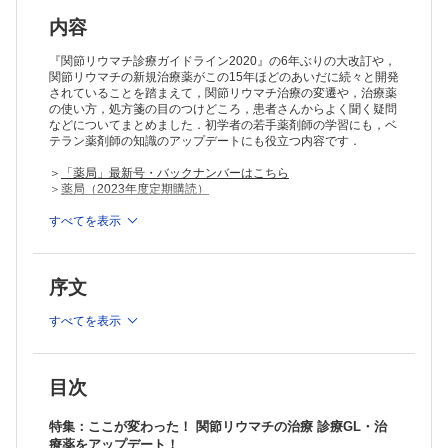
崎 徹）
・もう一度整理する！ 生物学的治療薬，分子標的治療薬の作用と薬学
内容
管理（小林 俊介 ほか）
・もう一度整理する！ 補助的治療の目的と薬学管理（小林 俊介 ほ
『関節リウマチ診療ガイドライン2020』の6年ぶりの大改訂や，
か）
関節リウマチの新規治療薬がこの15年ほどのあいだに続々と開発
されていることを踏まえて，関節リウマチ治療の変遷や，治療薬
・副作用・合併症対策！ 薬剤師のための検査値の読みかた・活かしか
の使い方，処方箋の目のつけどころ，患者さんからよく聞く疑問
た（田村 直人）
などについてまとめました．初学者の若手薬剤師の学習にも，ベ
・リフィル処方箋の対象になるリウマチ処方，ならないリウマチ処方
テラン薬剤師の知識のアップデートにも役立つ内容です．
（平林 泰彦）
・コラム：ジョイクル ®関節注に安全性速報発出（小嶋 俊久）
＞
「薬局」最新号・バックナンバーはこちら
・コラム：日本で初めてのMTX注射製剤であるメトジェクト ®皮下注シ
＞
薬局（2023年度定期購読）
リンジが承認（亀田 秀人）
リウマチ患者さんの「困った！」「大丈夫？」に対処する
※本製品はPCでの閲覧も可能です。
すべてを表示
製品のご購入後、「購入済ライセンス一覧」より、オンライン環
・「関節が痛い」はすべてリウマチ？（岸本 暢将）
境で閲覧可能なPDF版をご覧いただけます。詳細は
こちら
でご確
・治療はいつまで続くの？ 患者さんに治療目標と治療原則を伝える
認ください。
（平田 信太郎）
序文
推奨ブラウザ： Firefox 最新版 / Google Chrome 最新版 / Safari
・薬は減らせないの？ 疾患活動性と希望に応じて減薬を処方医に相談
最新版
する（久保 智史 ほか）
すべてを表示
・薬は減らせないの？ 患者さんの経済負担を考慮して処方変更を処方
医に相談する（越智 小枝）
・手術はみんな受けるの？（小嶋 俊久）
・挙児希望をもつ男性・女性でもリウマチ治療はできる？（岡本 奈
目次
美）
・バイオシミラー（バイオ後続品）は本当に同じ効果？（山崎 聡士）
特集：ここが変わった！ 関節リウマチの治療 診療GL・治
・手術前後に休薬は必要？（松野 博明）
療薬をアップデート！