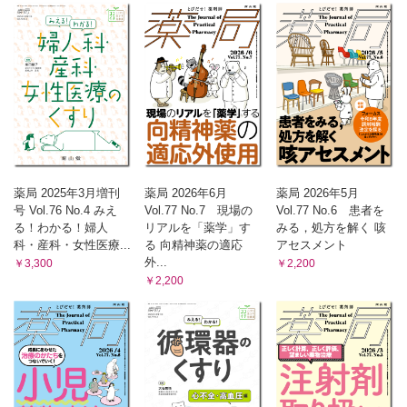
薬局 2025年3月増刊
薬局 2026年6月
薬局 2026年5月
号 Vol.76 No.4 みえ
Vol.77 No.7 現場の
Vol.77 No.6 患者を
る！わかる！婦人
リアルを「薬学」す
みる，処方を解く 咳
科・産科・女性医療...
る 向精神薬の適応
アセスメント
外...
￥3,300
￥2,200
￥2,200