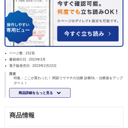
ページ数 :
152頁
書籍発行日 :
2023年3月
電子版発売日 :
2023年2月22日
目次
特集：ここが変わった！ 関節リウマチの治療 診療GL・治療薬をアップ
デート！
特集にあたって（田中 良哉）
商品詳細をもっと見る
情報のアップデートできてる？ あらためて関節リウマチ治療を学び直
す
・関節リウマチ治療，いまむかし（竹内 勤）
・端的に理解する！ 最新の薬物治療アルゴリズムと薬剤が変更される
商品情報
とき（川人 豊）
抗リウマチ薬の使いかた，リウマチ処方箋の目のつけどころ
・もう一度整理する！ 従来型合成抗リウマチ薬の作用と薬学管理（宮