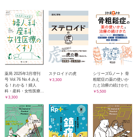
シリーズ
えびさんぽ
関節リウマチに対してJAK阻害薬は効果がありますか？
（青島 周一）
くすりのかたち外伝 わかる！ 使える！ まいにち薬会話
〈第15回〉「血中濃度が上がります」（前編）
（浅井 考介 柴田 奈央）
飲み合わせ研究所 子どもの服薬Tips
〈第03回〉アストミン ®散10％
（小嶋 純 米子 真記）
現場で働く薬剤師のための 臨床薬学研究のオモテ・ウラ
薬局 2025年3月増刊
ステロイドの虎
シリーズGノート 骨
号 Vol.76 No.4 みえ
粗鬆症の薬の使いか
〈第15回〉患者の訴えを研究に導くオモテ・ウラ
￥3,300
る！わかる！婦人
たと治療の続けかた
（大井 一弥）
科・産科・女性医療...
￥5,500
Gebaita?! 薬剤師の語ログ
￥3,300
〈第15回〉在宅は…，お好きですか？
（大西 伸幸）
腫瘍薬学ハイライト
胆道がんの薬物治療の進歩
（川西 正祐）
薬剤師力の型 新たな思考と行動プランを手に入れろ！