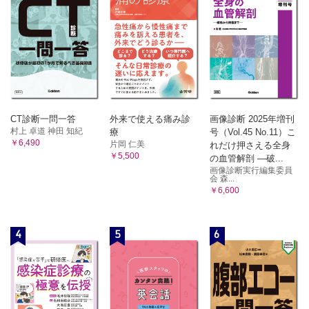
CT診断一問一答
外来で使える痛み診
画像診断 2025年増刊
村上 卓道 神田 知紀
療
号（Vol.45 No.11）こ
￥6,490
片岡 仁美
れだけ押さえる全身
￥5,500
の血管解剖 ―破...
画像診断実行編集委員
会 森...
￥6,600
4
5
6