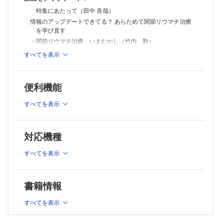
・痛みやこわばりを軽減する方法は？（住友 秀次）
特集にあたって（田中 良哉）
・リウマチ治療中でもワクチンは打って大丈夫？（中山田 真吾 ほ
か）
情報のアップデートできてる？ あらためて関節リウマチ治療
・メトトレキサートを飲み忘れてしまう！（平野 亨）
を学び直す
・禁煙はすべき？ 喫煙はなぜよくない？（井畑 淳）
・関節リウマチ治療，いまむかし（竹内 勤）
・避けた方がよい生活習慣はある？ 運動やリハビリは必要？（松井 利
・端的に理解する！ 最新の薬物治療アルゴリズムと薬剤が変
すべてを表示
浩）
更されるとき（川人 豊）
・口腔ケアと関節リウマチの関係は？（舟久保 ゆう）
抗リウマチ薬の使いかた，リウマチ処方箋の目のつけどころ
・食事で気をつけることはありますか？（松井 利浩）
・もう一度整理する！ 従来型合成抗リウマチ薬の作用と薬学
シリーズ
便利機能
管理（宮崎 徹）
えびさんぽ
関節リウマチに対してJAK阻害薬は効果がありますか？
・もう一度整理する！ 生物学的治療薬，分子標的治療薬の作
すべてを表示
（青島 周一）
用と薬学管理（小林 俊介 ほか）
くすりのかたち外伝 わかる！ 使える！ まいにち薬会話
・もう一度整理する！ 補助的治療の目的と薬学管理（小林 俊
〈第15回〉「血中濃度が上がります」（前編）
介 ほか）
対応機種
（浅井 考介 柴田 奈央）
・副作用・合併症対策！ 薬剤師のための検査値の読みかた・
飲み合わせ研究所 子どもの服薬Tips
活かしかた（田村 直人）
すべてを表示
〈第03回〉アストミン ®散10％
・リフィル処方箋の対象になるリウマチ処方，ならないリウマ
（小嶋 純 米子 真記）
チ処方（平林 泰彦）
現場で働く薬剤師のための 臨床薬学研究のオモテ・ウラ
〈第15回〉患者の訴えを研究に導くオモテ・ウラ
・コラム：ジョイクル ®関節注に安全性速報発出（小嶋 俊久）
書籍情報
（大井 一弥）
・コラム：日本で初めてのMTX注射製剤であるメトジェクト ®
Gebaita?! 薬剤師の語ログ
皮下注シリンジが承認（亀田 秀人）
すべてを表示
〈第15回〉在宅は…，お好きですか？
リウマチ患者さんの「困った！」「大丈夫？」に対処する
（大西 伸幸）