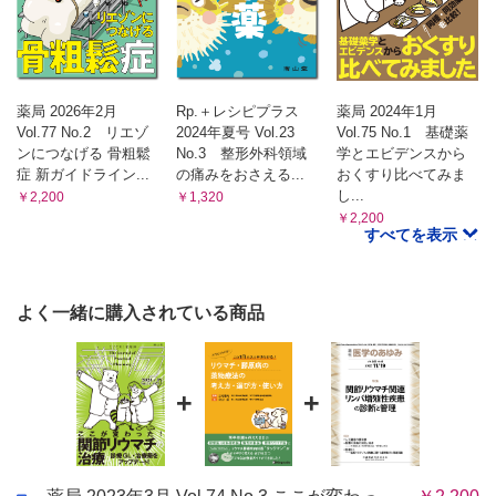
〈拾伍ノ型〉今の情報だけに惑わされるな！
（佐脇 久美 佐藤 史織）
レポート
薬剤師による地域活動 ─医療過疎地における薬局薬剤師の役
割─
薬局 2026年2月
Rp.＋レシピプラス
薬局 2024年1月
（橋本 貴尚）
Vol.77 No.2 リエゾ
2024年夏号 Vol.23
Vol.75 No.1 基礎薬
ンにつなげる 骨粗鬆
No.3 整形外科領域
学とエビデンスから
症 新ガイドライン...
の痛みをおさえる...
おくすり比べてみま
し...
￥2,200
￥1,320
￥2,200
すべてを表示
よく一緒に購入されている商品
+
+