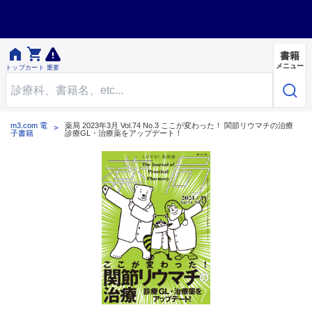


書籍
メニュー
トップ
カート
重要
m3.com 電
薬局 2023年3月 Vol.74 No.3 ここが変わった！ 関節リウマチの治療
子書籍
診療GL・治療薬をアップデート！