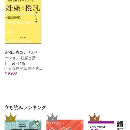
薬物治療コンサルテ
ーション 妊娠と授
乳 改訂4版
伊藤 真也 村島 温子 後...
￥9,900
立ち読みランキング
1
2
3