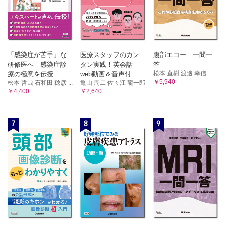
「感染症が苦手」な
医療スタッフのカン
腹部エコー 一問一
研修医へ 感染症診
タン実践！英会話
答
松本 直樹 渡邊 幸信
療の極意を伝授
web動画＆音声付
￥5,940
松本 哲哉 石和田 稔彦 ...
亀山 周二 佐々江 龍一郎
￥4,400
￥2,640
7
8
9