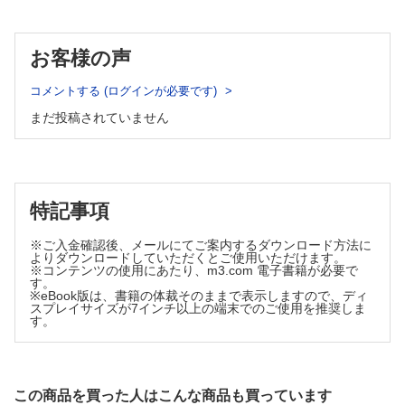
・「関節が痛い」はすべてリウマチ？（岸本 暢将）
腫瘍薬学ハイライト
・治療はいつまで続くの？ 患者さんに治療目標と治療原則を
胆道がんの薬物治療の進歩
伝える（平田 信太郎）
（川西 正祐）
お客様の声
薬剤師力の型 新たな思考と行動プランを手に入れろ！
・薬は減らせないの？ 疾患活動性と希望に応じて減薬を処方
〈拾伍ノ型〉今の情報だけに惑わされるな！
医に相談する（久保 智史 ほか）
（佐脇 久美 佐藤 史織）
コメントする (ログインが必要です)
・薬は減らせないの？ 患者さんの経済負担を考慮して処方変
レポート
更を処方医に相談する（越智 小枝）
まだ投稿されていません
薬剤師による地域活動 ─医療過疎地における薬局薬剤師の役割─
・手術はみんな受けるの？（小嶋 俊久）
（橋本 貴尚）
・挙児希望をもつ男性・女性でもリウマチ治療はできる？（岡
本 奈美）
・バイオシミラー（バイオ後続品）は本当に同じ効果？（山崎
聡士）
特記事項
・手術前後に休薬は必要？（松野 博明）
※ご入金確認後、メールにてご案内するダウンロード方法に
・痛みやこわばりを軽減する方法は？（住友 秀次）
よりダウンロードしていただくとご使用いただけます。
・リウマチ治療中でもワクチンは打って大丈夫？（中山田 真
※コンテンツの使用にあたり、m3.com 電子書籍が必要で
吾 ほか）
す。
※eBook版は、書籍の体裁そのままで表示しますので、ディ
・メトトレキサートを飲み忘れてしまう！（平野 亨）
スプレイサイズが7インチ以上の端末でのご使用を推奨しま
す。
・禁煙はすべき？ 喫煙はなぜよくない？（井畑 淳）
・避けた方がよい生活習慣はある？ 運動やリハビリは必要？
（松井 利浩）
・口腔ケアと関節リウマチの関係は？（舟久保 ゆう）
この商品を買った人はこんな商品も買っています
・食事で気をつけることはありますか？（松井 利浩）