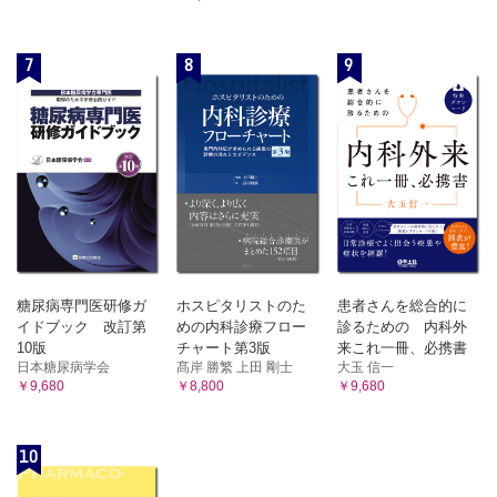
7
8
9
糖尿病専門医研修ガ
ホスピタリストのた
患者さんを総合的に
イドブック 改訂第
めの内科診療フロー
診るための 内科外
10版
チャート第3版
来これ一冊、必携書
日本糖尿病学会
髙岸 勝繁 上田 剛士
大玉 信一
￥9,680
￥8,800
￥9,680
10