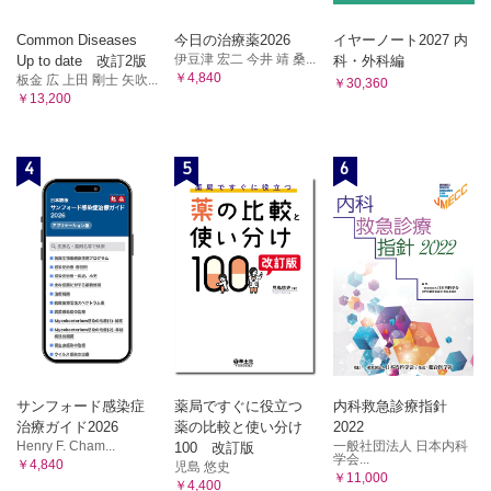
Common Diseases
今日の治療薬2026
イヤーノート2027 内
伊豆津 宏二 今井 靖 桑...
Up to date 改訂2版
科・外科編
￥4,840
板金 広 上田 剛士 矢吹...
￥30,360
￥13,200
4
5
6
サンフォード感染症
薬局ですぐに役立つ
内科救急診療指針
治療ガイド2026
薬の比較と使い分け
2022
Henry F. Cham...
一般社団法人 日本内科
100 改訂版
学会...
￥4,840
児島 悠史
￥11,000
￥4,400