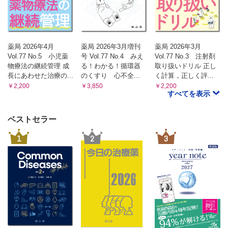
薬局 2026年4月
薬局 2026年3月増刊
薬局 2026年3月
Vol.77 No.5 小児薬
号 Vol.77 No.4 みえ
Vol.77 No.3 注射剤
物療法の継続管理 成
る！わかる！循環器
取り扱いドリル 正し
長にあわせた治療の...
のくすり 心不全...
く計算，正しく評...
￥2,200
￥3,850
￥2,200
すべてを表示
ベストセラー
1
2
3