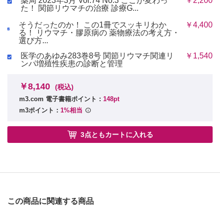
薬局 2023年3月 Vol.74 No.3 ここが変わっ
￥2,200
た！ 関節リウマチの治療 診療G...
そうだったのか！ この1冊でスッキリわか
￥4,400
る！ リウマチ・膠原病の 薬物療法の考え方・
選び方...
医学のあゆみ283巻8号 関節リウマチ関連リ
￥1,540
ンパ増殖性疾患の診断と管理
￥8,140
(税込)
m3.com 電子書籍ポイント：
148pt
m3ポイント：
1%相当
3点ともカートに入れる
この商品に関連する商品