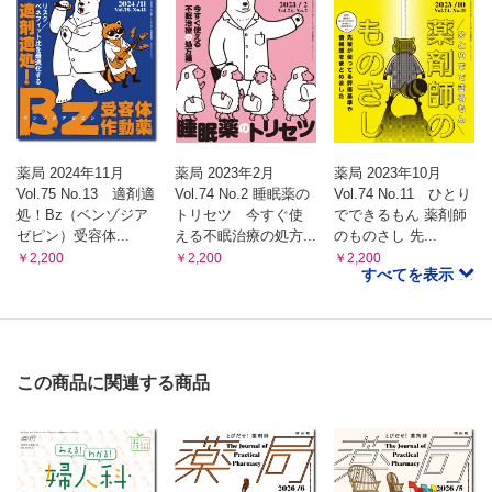
Gebaita?! 薬剤師の語ログ
〈第16回〉がん診断：気になるあの言葉の意味は？ 〜大腸が
んTRIUMPH試験の結果から〜
（藤井 宏典）
「ファーマストリーム」の理念と実用性
「基礎重視」を軸として，薬剤師の社会的責任の遂行を支援す
る
薬局 2024年11月
薬局 2023年2月
薬局 2023年10月
Vol.75 No.13 適剤適
Vol.74 No.2 睡眠薬の
Vol.74 No.11 ひとり
（林 正弘）
処！Bz（ベンゾジア
トリセツ 今すぐ使
でできるもん 薬剤師
ゼピン）受容体...
える不眠治療の処方...
のものさし 先...
￥2,200
￥2,200
￥2,200
すべてを表示
この商品に関連する商品