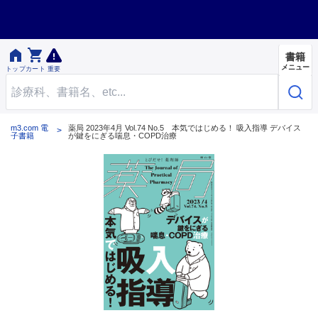


書籍
メニュー
トップ
カート
重要
m3.com 電
薬局 2023年4月 Vol.74 No.5 本気ではじめる！ 吸入指導 デバイス
子書籍
が鍵をにぎる喘息・COPD治療