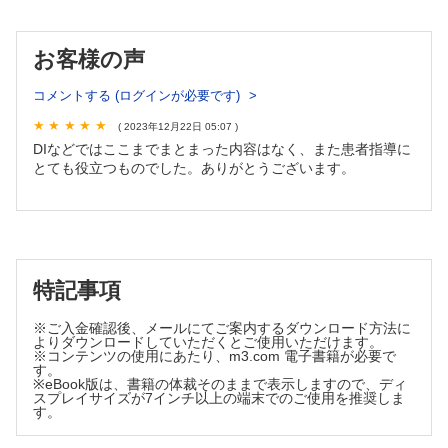
だけで大丈夫？─（三木 芳晃）
・初回に直面する壁を乗り越える ─治療開始時によく聞く疑
問・不安は？─（山下 哲太）
お客様の声
・子どもが主体的に治療参画できるよう指導する ─保護者に丁
寧に説明するだけではダメ？─（本田 勝亮）
コメントする (ログインが必要です)
・患者情報・使用状況を共有する ─情報共有ツール作成のコ
( 2023年12月22日 05:07 )
ツ・NGは？─（野村 浩夫）
DIなどではここまでまとまった内容はなく、また患者指導に
「再指導」に役立つ吸入指導の引き出し
とても役立つものでした。ありがとうございます。
・隠れ「吸入できていない」を見つける！（東 春奈 ほか）
・隠れ「吸入していない」を見つける！（片山 智章 ほか）
・再指導のタイミングを考える！（佐野 元基）
・その処方変更，説明できますか？（中根 茂喜）
・デバイスの管理はできている？（荒川 正悟）
特記事項
シリーズ
えびさんぽ
※ご入金確認後、メールにてご案内するダウンロード方法に
よりダウンロードしていただくとご使用いただけます。
気管支喘息の治療に用いられるβ2刺激薬は安全ですか？
※コンテンツの使用にあたり、m3.com 電子書籍が必要で
（青島 周一）
す。
※eBook版は、書籍の体裁そのままで表示しますので、ディ
薬剤師力の型 新たな思考と行動プランを手に入れろ！
スプレイサイズが7インチ以上の端末でのご使用を推奨しま
す。
〈拾陸ノ型〉広い視野で観察し吸入薬を選択せよ！
（坂野 昌志）