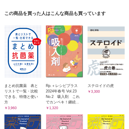
現場で働く薬剤師のための 臨床薬学研究のオモテ・ウラ
〈第16回〉ドライ研究のオモテ・ウラ
この商品を買った人はこんな商品も買っています
（大井 一弥）
医薬品適正使用・育薬フラッシュニュース
・DPP-4阻害薬で胆嚢炎リスクが上昇
・DOACの消化管出⾎リスクが多剤併⽤で上昇
（佐藤 宏樹 澤田 康文）
飲み合わせ研究所 子どもの服薬Tips
〈第04回〉アセトアミノフェン錠
（小嶋 純 米子 真記）
くすりのかたち外伝 わかる！ 使える！ まいにち薬会話
〈第16回〉「血中濃度が上がります」（後編）
まとめ抗菌薬 表と
Rp.＋レシピプラス
ステロイドの虎
（浅井 考介 柴田 奈央）
リストで一覧・比較
2024年春号 Vol.23
￥3,300
腫瘍薬学ハイライト
できる、特徴と使い
No.2 吸入剤 これ
抗体薬物複合体によるがん治療の進展
方
でカンペキ！継続...
（川西 正祐）
￥3,960
￥1,320
副作用でよくみる「QT延長」を振り返る
〈第一回目〉心電図の波形を理解しよう
（鷹野 誠）