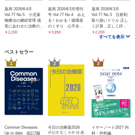
薬局 2026年4月
薬局 2026年3月増刊
薬局 2026年3月
Vol.77 No.5 小児薬
号 Vol.77 No.4 みえ
Vol.77 No.3 注射剤
物療法の継続管理 成
る！わかる！循環器
取り扱いドリル 正し
長にあわせた治療の...
のくすり 心不全...
く計算，正しく評...
￥2,200
￥3,850
￥2,200
すべてを表示
ベストセラー
1
2
3
Common Diseases
今日の治療薬2026
イヤーノート2027 内
伊豆津 宏二 今井 靖 桑...
Up to date 改訂2版
科・外科編