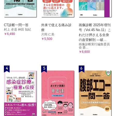
CT診断一問一答
外来で使える痛み診
画像診断 2025年増刊
村上 卓道 神田 知紀
療
号（Vol.45 No.11）こ
￥6,490
片岡 仁美
れだけ押さえる全身
￥5,500
の血管解剖 ―破...
画像診断実行編集委員
会 森...
￥6,600
4
5
6