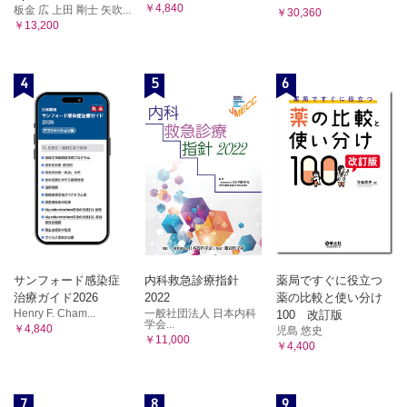
￥4,840
板金 広 上田 剛士 矢吹...
￥30,360
￥13,200
4
5
6
サンフォード感染症
内科救急診療指針
薬局ですぐに役立つ
治療ガイド2026
2022
薬の比較と使い分け
Henry F. Cham...
一般社団法人 日本内科
100 改訂版
学会...
￥4,840
児島 悠史
￥11,000
￥4,400
7
8
9