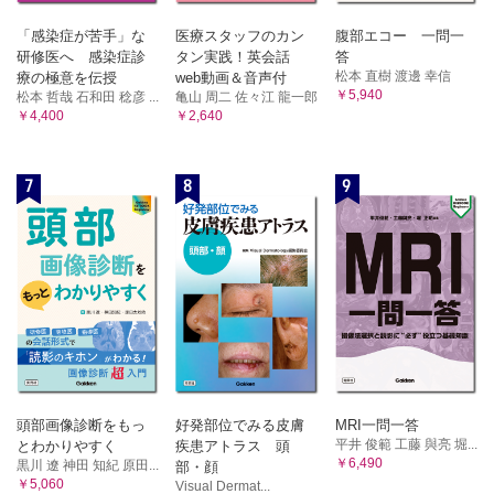
「感染症が苦手」な
医療スタッフのカン
腹部エコー 一問一
研修医へ 感染症診
タン実践！英会話
答
松本 直樹 渡邊 幸信
療の極意を伝授
web動画＆音声付
￥5,940
松本 哲哉 石和田 稔彦 ...
亀山 周二 佐々江 龍一郎
￥4,400
￥2,640
7
8
9
頭部画像診断をもっ
好発部位でみる皮膚
MRI一問一答
平井 俊範 工藤 與亮 堀...
とわかりやすく
疾患アトラス 頭
￥6,490
黒川 遼 神田 知紀 原田...
部・顔
￥5,060
Visual Dermat...