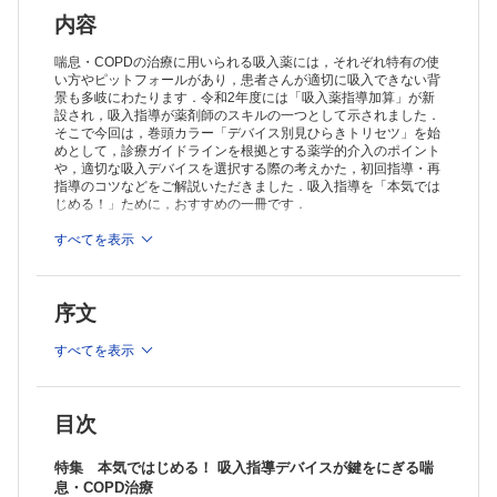
内容
喘息・COPDの治療に用いられる吸入薬には，それぞれ特有の使
い方やピットフォールがあり，患者さんが適切に吸入できない背
景も多岐にわたります．令和2年度には「吸入薬指導加算」が新
設され，吸入指導が薬剤師のスキルの一つとして示されました．
そこで今回は，巻頭カラー「デバイス別見ひらきトリセツ」を始
めとして，診療ガイドラインを根拠とする薬学的介入のポイント
や，適切な吸入デバイスを選択する際の考えかた，初回指導・再
指導のコツなどをご解説いただきました．吸入指導を「本気では
じめる！」ために，おすすめの一冊です．
＞
すべてを表示
「薬局」最新号・バックナンバーはこちら
＞
薬局（2023年度定期購読）
※本製品はPCでの閲覧も可能です。
序文
製品のご購入後、「購入済ライセンス一覧」より、オンライン環
境で閲覧可能なPDF版をご覧いただけます。詳細は
こちら
でご確
認ください。
すべてを表示
推奨ブラウザ： Firefox 最新版 / Google Chrome 最新版 / Safari
最新版
目次
特集 本気ではじめる！ 吸入指導デバイスが鍵をにぎる喘
息・COPD治療