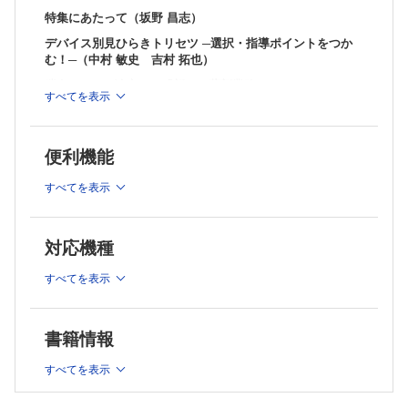
特集にあたって（坂野 昌志）
デバイス別見ひらきトリセツ ─選択・指導ポイントをつか
む！─（中村 敏史 吉村 拓也）
喘息・COPD治療での「新しい薬剤業務」
すべてを表示
・タスクシフト・タスクシェア実現に向けた変化（中根 茂
喜）
・調剤報酬改定を踏まえた変化（山方 基寛）
便利機能
診療ガイドラインを根拠とする薬学的介入ポイント
すべてを表示
・気管支喘息（坂野 昌志）
・慢性閉塞性肺疾患（坂野 昌志）
・ACO 喘息・COPDのオーバーラップ（坂野 昌志）
対応機種
・小児喘息 ─移行期医療を含めて─（本田 勝亮）
患者の身体機能にあわせた吸入デバイス選択（吉田 敏人
すべてを表示
ほか）
喘息・COPDのコントロール状況を評価する（島田 泉）
書籍情報
「初回指導」の心構え
・初回指導時間の目安は30分 ─何にどのくらい時間をかけて説
すべてを表示
明する？─（谷口 結基）
・正しい吸入手技習得には時間がかかる ─くり返して指導する