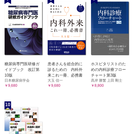
糖尿病専門医研修ガ
患者さんを総合的に
ホスピタリストのた
イドブック 改訂第
診るための 内科外
めの内科診療フロー
10版
来これ一冊、必携書
チャート第3版
日本糖尿病学会
大玉 信一
髙岸 勝繁 上田 剛士
￥9,680
￥9,680
￥8,800
10