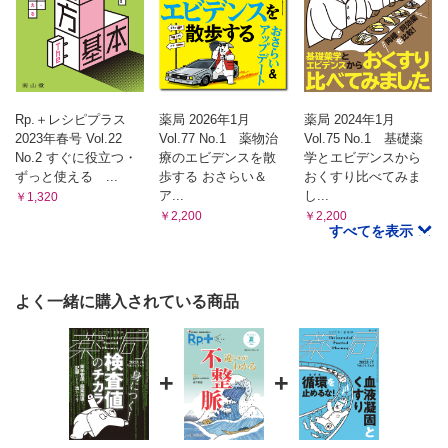
Rp.＋レシピプラス
薬局 2026年1月
薬局 2024年1月
2023年春号 Vol.22
Vol.77 No.1 薬物治
Vol.75 No.1 基礎薬
No.2 すぐに役立つ・
療のエビデンスを散
学とエビデンスから
ずっと使える ...
歩する おさらい＆
おくすり比べてみま
ア...
し...
￥1,320
￥2,200
￥2,200
すべてを表示
よく一緒に購入されている商品
+
+