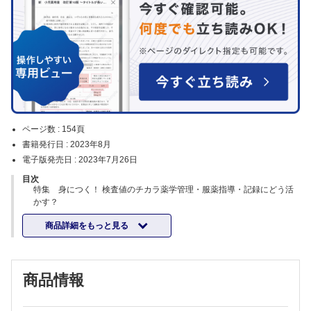
ページ数 :
154頁
書籍発行日 :
2023年8月
電子版発売日 :
2023年7月26日
目次
特集 身につく！ 検査値のチカラ薬学管理・服薬指導・記録にどう活
かす？
特集にあたって（吉村 知哲）
商品詳細をもっと見る
こんなに使える！ 薬剤師による検査値活用術（宇佐美 英績）
検査値，活かしてみました
・腎機能（田﨑 智也）
・肝機能（竹田 滋郁 ほか）
商品情報
・カリウム（飯田 慎也 ほか）
・カルシウム（中野 貴文）
・ナトリウム（南島 拓矢）