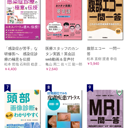
「感染症が苦手」な
医療スタッフのカン
腹部エコー 一問一
研修医へ 感染症診
タン実践！英会話
答
松本 直樹 渡邊 幸信
療の極意を伝授
web動画＆音声付
￥5,940
松本 哲哉 石和田 稔彦 ...
亀山 周二 佐々江 龍一郎
￥4,400
￥2,640
7
8
9