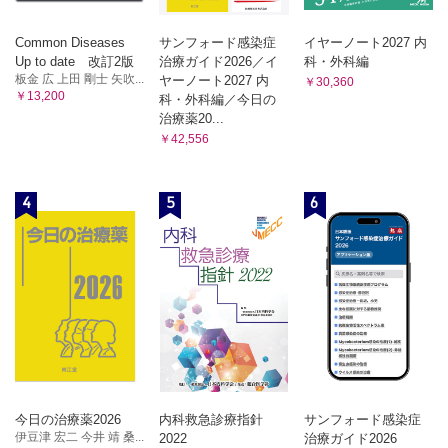
Common Diseases
サンフォード感染症
イヤーノート2027 内
Up to date 改訂2版
治療ガイド2026／イ
科・外科編
板金 広 上田 剛士 矢吹...
ヤーノート2027 内
￥30,360
￥13,200
科・外科編／今日の
治療薬20...
￥42,556
4
5
6
今日の治療薬2026
内科救急診療指針
サンフォード感染症
伊豆津 宏二 今井 靖 桑...
2022
治療ガイド2026