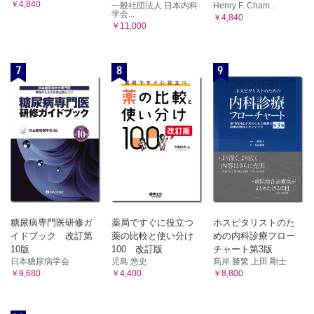
￥4,840
一般社団法人 日本内科
Henry F. Cham...
学会...
￥4,840
￥11,000
7
8
9
糖尿病専門医研修ガ
薬局ですぐに役立つ
ホスピタリストのた
イドブック 改訂第
薬の比較と使い分け
めの内科診療フロー
10版
100 改訂版
チャート第3版
日本糖尿病学会
児島 悠史
髙岸 勝繁 上田 剛士
￥9,680
￥4,400
￥8,800