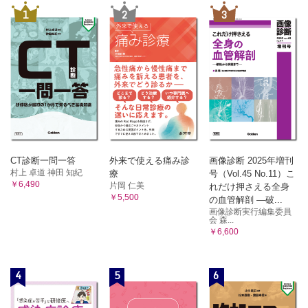
1
2
3
CT診断一問一答
外来で使える痛み診
画像診断 2025年増刊
村上 卓道 神田 知紀
療
号（Vol.45 No.11）こ
￥6,490
片岡 仁美
れだけ押さえる全身
￥5,500
の血管解剖 ―破...
画像診断実行編集委員
会 森...
￥6,600
4
5
6