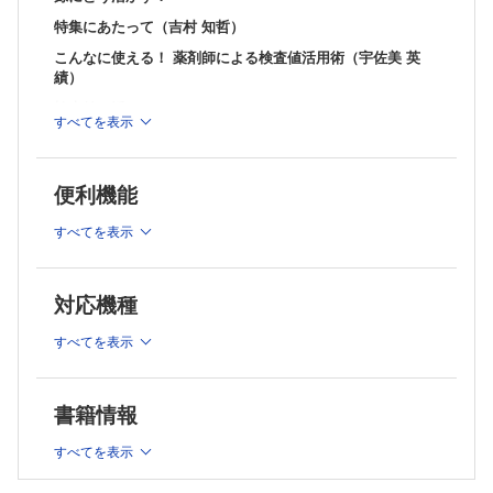
Gebaita?! 薬剤師の語ログ
特集にあたって（吉村 知哲）
〈第20回〉荒れる！アレルギー歴！？
（篠田 康孝）
こんなに使える！ 薬剤師による検査値活用術（宇佐美 英
薬剤師力の型 新たな思考と行動プランを手に入れろ！
績）
〈弐拾ノ型〉抗がん薬曝露対策，次の1手を考えよ！
（前田 章光）
検査値，活かしてみました
すべてを表示
医薬品適正使用・育薬 フラッシュニュース
・腎機能（田﨑 智也）
・SSRIの消化器系副作用リスクの比較
・肝機能（竹田 滋郁 ほか）
・スタチンの筋症状リスクはそれほど高くない？
・カリウム（飯田 慎也 ほか）
（佐藤 宏樹，澤田 康文）
便利機能
くすりのかたち外伝 わかる！使える！まいにち薬会話
・カルシウム（中野 貴文）
〈第20回〉「前回の薬よりも作用（副作用）が〇〇です」（前編）
すべてを表示
・ナトリウム（南島 拓矢）
（浅井 考介，柴田 奈央）
・血算（安福 平）
腫瘍薬学ハイライト
・血糖（石橋 真実）
多発性骨髄腫の治療薬の進歩
対応機種
（川西 正祐）
検査値の見かた・使いかたエトセトラ
現場で働く薬剤師のための臨床薬学研究のオモテ・ウラ
・薬の副作用を見つける（大森 智史）
すべてを表示
〈第20回〉調剤業務を研究するオモテ・ウラ
・処方監査に活かす（山口 洪樹）
（大井 一弥）
・類似した検査値を使い分ける（篠田 康孝）
・検査値を代替，補正する（岩切 智美 ほか）
書籍情報
・検査値には現れない異常に気づく（坂東 寛 ほか）
すべてを表示
・自覚症状のない検査値異常を読みとく（西田 承平 ほか）
・患者に応じた目標値を推定する