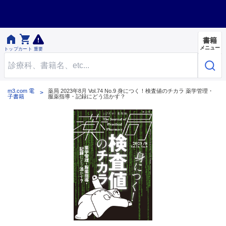


書籍
メニュー
トップ
カート
重要
m3.com 電
薬局 2023年8月 Vol.74 No.9 身につく！検査値のチカラ 薬学管理・
子書籍
服薬指導・記録にどう活かす？