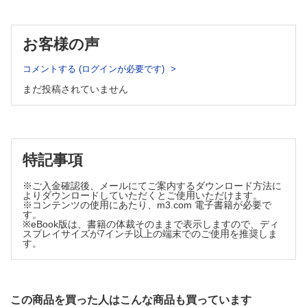
─糖尿病に合併した脂質異常症における治療目標値およびそ
のエビデンス─（宮﨑 元康）
・腫瘍マーカーについて説明する（中島 寿久）
お客様の声
・検査値の記録を患者サポートにつなげる（大森 智史）
シリーズ
コメントする (ログインが必要です)
症状・体質からしっかり選べる！フローチャートでわかる
まだ投稿されていません
漢方薬虎の巻
〈第4回〉鼻炎・花粉症
（永田 郁夫）
えびさんぽ
特記事項
HbA1c値は厳格に管理すべきでしょうか？
（青島 周一）
※ご入金確認後、メールにてご案内するダウンロード方法に
よりダウンロードしていただくとご使用いただけます。
飲み合わせ研究所 子どもの服薬Tips
※コンテンツの使用にあたり、m3.com 電子書籍が必要で
す。
〈第08回〉ロペミン®小児用細粒0.05％
※eBook版は、書籍の体裁そのままで表示しますので、ディ
（小嶋 純，米子 真記）
スプレイサイズが7インチ以上の端末でのご使用を推奨しま
す。
Gebaita?! 薬剤師の語ログ
〈第20回〉荒れる！アレルギー歴！？
（篠田 康孝）
薬剤師力の型 新たな思考と行動プランを手に入れろ！
この商品を買った人はこんな商品も買っています