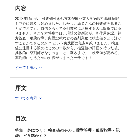
・血算（安福 平）
・血糖（石橋 真実）
内容
検査値の見かた・使いかたエトセトラ
・薬の副作用を見つける（大森 智史）
2013年頃から、検査値付き処方箋が国公立大学病院や基幹病院
・処方監査に活かす（山口 洪樹）
を中心に普及し始めました。しかし、患者さんの検査値を見るこ
とができても、自信をもって薬剤業務に活用するのは簡単ではあ
・類似した検査値を使い分ける（篠田 康孝）
りません。そこで本特集では、現場の薬剤師が、副作用確認、処
・検査値を代替，補正する（岩切 智美 ほか）
方監査、服薬指導、薬歴記載などの薬剤業務に検査値をどう活か
・検査値には現れない異常に気づく（坂東 寛 ほか）
すことができるのか？ という実践面に焦点を絞りました。検査
・自覚症状のない検査値異常を読みとく（西田 承平 ほか）
値に注目する際のはじめの一歩から、検査値の評価を行った後、
・患者に応じた目標値を推定する
具体的に薬剤師がなすべきことに至るまで、「検査値が読める」
─糖尿病に合併した脂質異常症における治療目標値およびそのエビデ
薬剤師になるための知識がつまった一冊です！
ンス─（宮﨑 元康）
・腫瘍マーカーについて説明する（中島 寿久）
＞
すべてを表示
「薬局」最新号・バックナンバーはこちら
＞
薬局（2023年度定期購読）
・検査値の記録を患者サポートにつなげる（大森 智史）
シリーズ
※本製品はPCでの閲覧も可能です。
症状・体質からしっかり選べる！フローチャートでわかる 漢方薬虎の
序文
製品のご購入後、「購入済ライセンス一覧」より、オンライン環
巻
境で閲覧可能なPDF版をご覧いただけます。詳細は
こちら
でご確
〈第4回〉鼻炎・花粉症
認ください。
すべてを表示
（永田 郁夫）
推奨ブラウザ： Firefox 最新版 / Google Chrome 最新版 / Safari
えびさんぽ
最新版
HbA1c値は厳格に管理すべきでしょうか？
（青島 周一）
目次
飲み合わせ研究所 子どもの服薬Tips
〈第08回〉ロペミン®小児用細粒0.05％
特集 身につく！ 検査値のチカラ薬学管理・服薬指導・記
（小嶋 純，米子 真記）
録にどう活かす？