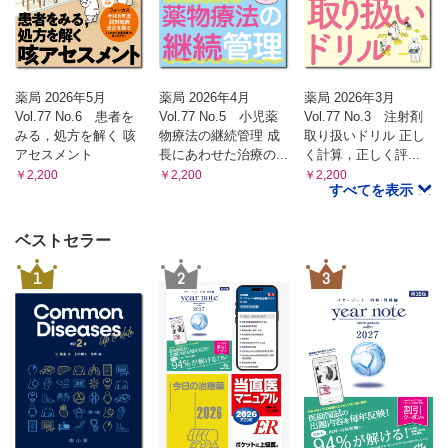
薬局 2026年5月
薬局 2026年4月
薬局 2026年3月
Vol.77 No.6 患者を
Vol.77 No.5 小児薬
Vol.77 No.3 注射剤
みる，処方を解く 咳
物療法の継続管理 成
取り扱いドリル 正し
アセスメント
長にあわせた治療の...
く計算，正しく評...
￥2,200
￥2,200
￥2,200
すべてを表示
ベストセラー
1
2
3