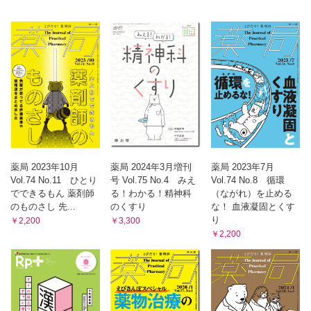
〈弐拾ノ型〉抗がん薬曝露対策，次の1手を考えよ！
（前田 章光）
医薬品適正使用・育薬 フラッシュニュース
・SSRIの消化器系副作用リスクの比較
・スタチンの筋症状リスクはそれほど高くない？
（佐藤 宏樹，澤田 康文）
くすりのかたち外伝 わかる！使える！まいにち薬会話
〈第20回〉「前回の薬よりも作用（副作用）が〇〇です」（前
編）
（浅井 考介，柴田 奈央）
薬局 2023年10月
薬局 2024年3月増刊
薬局 2023年7月
腫瘍薬学ハイライト
Vol.74 No.11 ひとり
号 Vol.75 No.4 みえ
Vol.74 No.8 循環
多発性骨髄腫の治療薬の進歩
でできるもん 薬剤師
る！わかる！精神科
（ながれ）を止める
（川西 正祐）
のものさし 先...
のくすり
な！ 血液凝固とくす
現場で働く薬剤師のための臨床薬学研究のオモテ・ウラ
り
￥2,200
￥3,300
￥2,200
〈第20回〉調剤業務を研究するオモテ・ウラ
（大井 一弥）