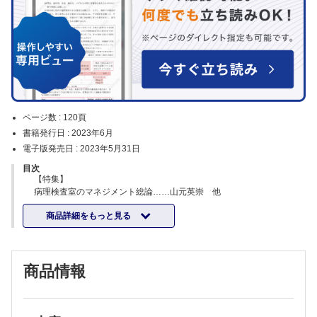
ページ数 :
120頁
書籍発行日 :
2023年6月
電子版発売日 :
2023年5月31日
目次
【特集】
病理検査室のマネジメント総論……山元英崇 他
病理検査室における品質管理ISO15189の実際……下山則彦
商品詳細をもっと見る
【コラム】CAP-LAPについて……前田大地
円滑な病理検査室運営のための病理医の役割─全国大学病院病理診断
科・病理部会議の取り組み─……伊藤智雄
円滑な病理検査室運営のための技師-医師連携……古屋周一郎 他
商品情報
病理検体取り違えの防止……滝野 寿
染色の精度管理……吉田 誠 他
病理診断における内部精度管理と外部精度管理……羽場礼次 他
電子システムを用いた病理診断の報告書管理……田口健一