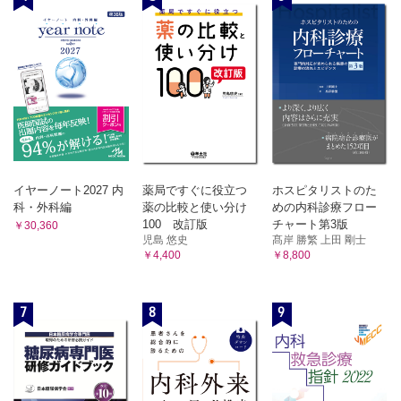
イヤーノート2027 内
薬局ですぐに役立つ
ホスピタリストのた
科・外科編
薬の比較と使い分け
めの内科診療フロー
100 改訂版
チャート第3版
￥30,360
児島 悠史
髙岸 勝繁 上田 剛士
￥4,400
￥8,800
7
8
9