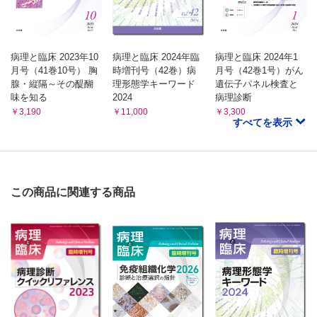
病理と臨床 2023年10
病理と臨床 2024年臨
病理と臨床 2024年1
月号（41巻10号） 胸
時増刊号（42巻）病
月号（42巻1号）がん
腺・縦隔～その醍醐
理形態学キーワード
遺伝子パネル検査と
味を知る
2024
病理診断
￥3,190
￥11,000
￥3,300
すべてを表示
この商品に関連する商品