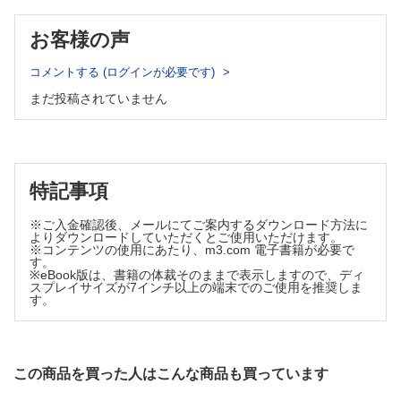
・マクロクイズ
お客様の声
［170］
大迫 智
コメントする (ログインが必要です)
・鑑別の森
まだ投稿されていません
［21］
子宮内膜生検での異型増殖症とG1
Answer 1：森谷卓也
Answer 2：前田大地
・若手病理医のためのキャリアパス講座
特記事項
［19］
※ご入金確認後、メールにてご案内するダウンロード方法に
病理医の徒然草……榎本 眞
よりダウンロードしていただくとご使用いただけます。
・病理トレンド
※コンテンツの使用にあたり、m3.com 電子書籍が必要で
す。
［3］
※eBook版は、書籍の体裁そのままで表示しますので、ディ
スプレイサイズが7インチ以上の端末でのご使用を推奨しま
医学を通じて学び方を楽しく学ぶ！おしゃべり病理医の
す。
MEdit Lab……小倉加奈子
【今月の話題】
細胞動態解析と病理学（その2）─核異型はなぜ生じる─……黒
瀬 顕
この商品を買った人はこんな商品も買っています
【Information】