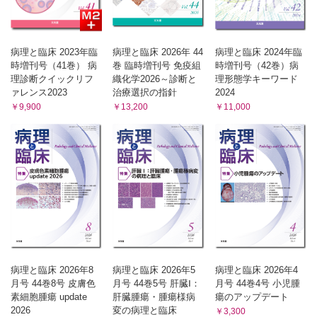
病理と臨床 2023年臨
病理と臨床 2026年 44
病理と臨床 2024年臨
時増刊号（41巻） 病
巻 臨時増刊号 免疫組
時増刊号（42巻）病
理診断クイックリフ
織化学2026～診断と
理形態学キーワード
ァレンス2023
治療選択の指針
2024
￥9,900
￥13,200
￥11,000
病理と臨床 2026年8
病理と臨床 2026年5
病理と臨床 2026年4
月号 44巻8号 皮膚色
月号 44巻5号 肝臓Ⅰ：
月号 44巻4号 小児腫
素細胞腫瘍 update
肝臓腫瘍・腫瘍様病
瘍のアップデート
2026
変の病理と臨床
￥3,300