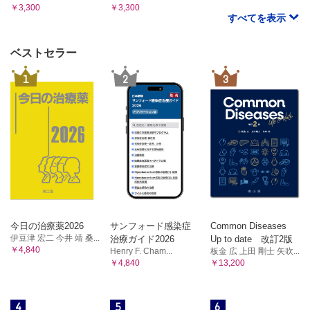
￥3,300
￥3,300
すべてを表示
ベストセラー
1
2
3
今日の治療薬2026
サンフォード感染症
Common Diseases
伊豆津 宏二 今井 靖 桑...
治療ガイド2026
Up to date 改訂2版
￥4,840
Henry F. Cham...
板金 広 上田 剛士 矢吹...
￥4,840
￥13,200
4
5
6