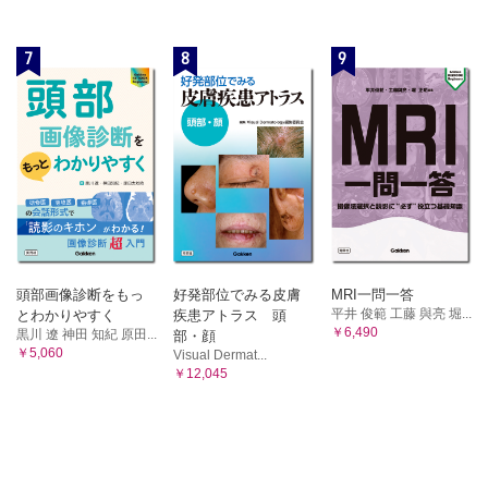
7
8
9
頭部画像診断をもっ
好発部位でみる皮膚
MRI一問一答
平井 俊範 工藤 與亮 堀...
とわかりやすく
疾患アトラス 頭
￥6,490
黒川 遼 神田 知紀 原田...
部・顔
￥5,060
Visual Dermat...
￥12,045