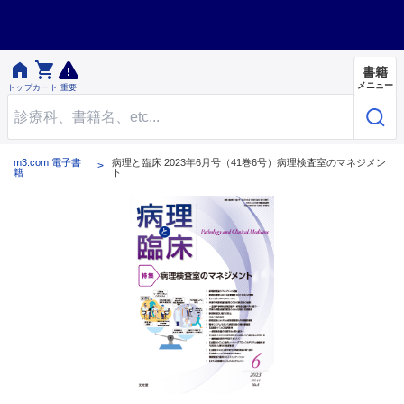


書籍
メニュー
トップ
カート
重要
m3.com 電子書
病理と臨床 2023年6月号（41巻6号）病理検査室のマネジメン
籍
ト