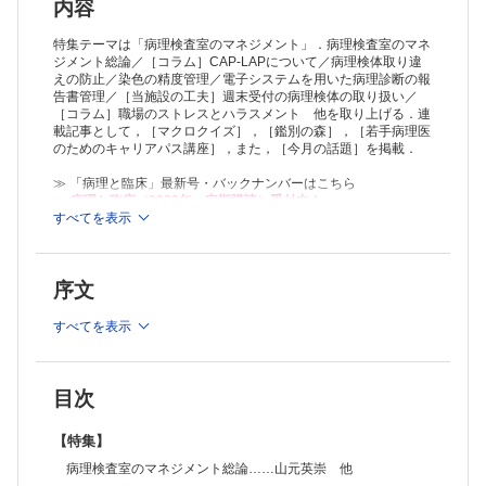
【当施設の工夫】既読管理―病理報告書の未読を防ぐ取り組み―……西
内容
田晶子 他
【当施設の工夫】内部精度管理と連動した力量評価と教育研修―腫瘍細
特集テーマは「病理検査室のマネジメント」．病理検査室のマネ
胞含有率判定を例として―……山本猛雄
ジメント総論／［コラム］CAP-LAPについて／病理検体取り違
えの防止／染色の精度管理／電子システムを用いた病理診断の報
【当施設の工夫】魚肉ソーセージブロックとデジタル画像解析を活用し
告書管理／［当施設の工夫］週末受付の病理検体の取り扱い／
た薄切の精度管理……藤本翔大 他
［コラム］職場のストレスとハラスメント 他を取り上げる．連
【当施設の工夫】週末受付の病理検体の取り扱い……林 裕司
載記事として，［マクロクイズ］，［鑑別の森］，［若手病理医
【当施設の工夫】肺癌遺伝子検査の精度管理と臨床とのコミュニケーシ
のためのキャリアパス講座］，また，［今月の話題］を掲載．
ョン……酒井麻衣 他
【コラム】職場のストレスとハラスメント……野村恭子
≫ 「病理と臨床」最新号・バックナンバーはこちら
【連載】
≫
病理と臨床（2023年・定期購読）受付中！
・マクロクイズ
すべてを表示
※本製品はPCでの閲覧も可能です。
［170］
製品のご購入後、「購入済ライセンス一覧」より、オンライン環
大迫 智
境で閲覧可能なPDF版をご覧いただけます。詳細は
こちら
でご確
・鑑別の森
序文
認ください。
［21］
推奨ブラウザ： Firefox 最新版 / Google Chrome 最新版 / Safari
子宮内膜生検での異型増殖症とG1
最新版
すべてを表示
Answer 1：森谷卓也
Answer 2：前田大地
・若手病理医のためのキャリアパス講座
［19］
目次
病理医の徒然草……榎本 眞
・病理トレンド
【特集】
［3］
病理検査室のマネジメント総論……山元英崇 他
医学を通じて学び方を楽しく学ぶ！おしゃべり病理医のMEdit Lab……