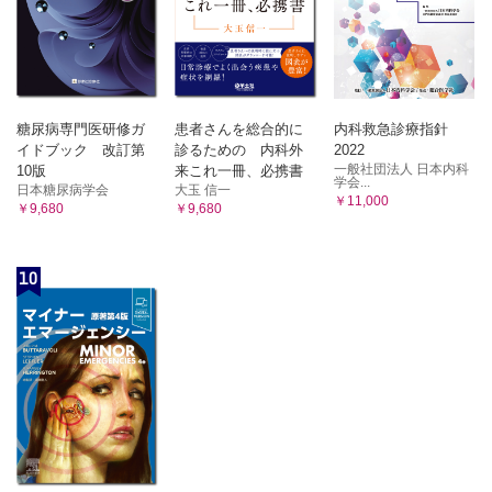
糖尿病専門医研修ガ
患者さんを総合的に
内科救急診療指針
イドブック 改訂第
診るための 内科外
2022
一般社団法人 日本内科
10版
来これ一冊、必携書
学会...
日本糖尿病学会
大玉 信一
￥11,000
￥9,680
￥9,680
10