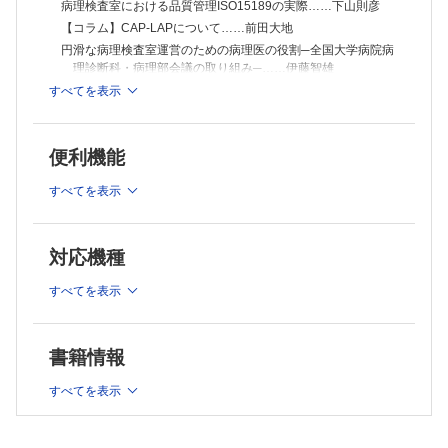
小倉加奈子
病理検査室における品質管理ISO15189の実際……下山則彦
【今月の話題】
【コラム】CAP-LAPについて……前田大地
細胞動態解析と病理学（その2）─核異型はなぜ生じる─……黒瀬 顕
円滑な病理検査室運営のための病理医の役割─全国大学病院病
【Information】
理診断科・病理部会議の取り組み─……伊藤智雄
円滑な病理検査室運営のための技師-医師連携……古屋周一
すべてを表示
郎 他
病理検体取り違えの防止……滝野 寿
染色の精度管理……吉田 誠 他
便利機能
病理診断における内部精度管理と外部精度管理……羽場礼次
すべてを表示
他
電子システムを用いた病理診断の報告書管理……田口健一
【当施設の工夫】既読管理―病理報告書の未読を防ぐ取り組み
対応機種
―……西田晶子 他
【当施設の工夫】内部精度管理と連動した力量評価と教育研修
すべてを表示
―腫瘍細胞含有率判定を例として―……山本猛雄
【当施設の工夫】魚肉ソーセージブロックとデジタル画像解析
を活用した薄切の精度管理……藤本翔大 他
書籍情報
【当施設の工夫】週末受付の病理検体の取り扱い……林 裕司
【当施設の工夫】肺癌遺伝子検査の精度管理と臨床とのコミュ
すべてを表示
ニケーション……酒井麻衣 他
【コラム】職場のストレスとハラスメント……野村恭子
【連載】