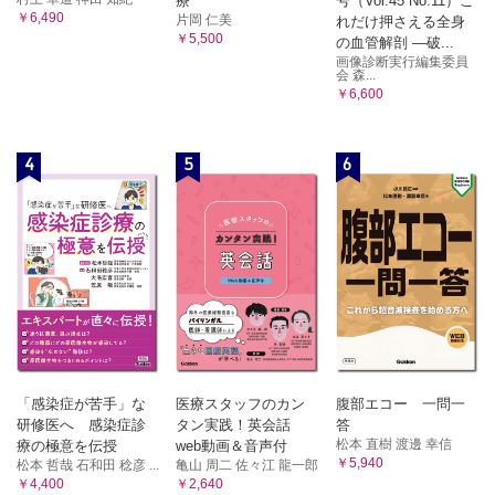
療
号（Vol.45 No.11）こ
￥6,490
片岡 仁美
れだけ押さえる全身
￥5,500
の血管解剖 ―破...
画像診断実行編集委員
会 森...
￥6,600
4
5
6
「感染症が苦手」な
医療スタッフのカン
腹部エコー 一問一
研修医へ 感染症診
タン実践！英会話
答
松本 直樹 渡邊 幸信
療の極意を伝授
web動画＆音声付
￥5,940
松本 哲哉 石和田 稔彦 ...
亀山 周二 佐々江 龍一郎
￥4,400
￥2,640