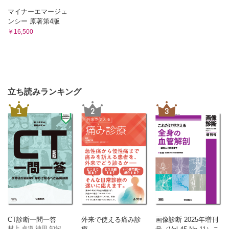
マイナーエマージェ
ンシー 原著第4版
￥16,500
立ち読みランキング
1
2
3
CT診断一問一答
外来で使える痛み診
画像診断 2025年増刊
村上 卓道 神田 知紀