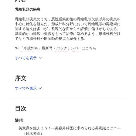
コラム：編集委員長コラム［第45回］ （細川 亙）
連載：形成外科Topics！
乳輪乳頭の疾患
施設内初の「男性」「管理職」育児休業の1例 （棚倉健太ほか）
乳輪乳頭疾患のうち，悪性腫瘍術後の乳輪乳頭欠損以外の疾患を
連載：みんなで考えよう！ 足病カンファレンス season
中心に特集を組んだ。形成外科分野において乳輪乳頭の再建術に
装具療法のアドヒアランスをどう高めるか―糖尿病スティグマに注目
関する論文は多いが，整容的な面からの評価に偏りがちである。
し，アドヒアランス不良の原因を探る― （佐藤智也）
基本的かつ幅広い知識をもって治療に臨めるよう，形成外科だけ
連載：だれでもわかる手の外科の基本―アンチ丸暗記・虎の巻―
でなく乳腺外科や助産師の視点も紹介する。
No.3「 虫様筋」って何をしてるの？ （永竿智久）
連載：形成外科NEXT―次世代の本音―
≫ 「形成外科」最新号・バックナンバーはこちら
4名の教授に指導を受けて （植村法子）
≫
形成外科（2023年・定期購読）受付中！
連載：教室だより北～南
すべてを表示
※本製品はPCでの閲覧も可能です。
No.101 国立病院機構熊本医療センター形成外科 （大島秀男）
製品のご購入後、「購入済ライセンス一覧」より、オンライン環
経験
境で閲覧可能なPDF版をご覧いただけます。詳細は
こちら
でご確
片側性眼瞼下垂に対する経結膜ミュラー筋タッキング手術 （亀井康二
序文
認ください。
ほか）
推奨ブラウザ： Firefox 最新版 / Google Chrome 最新版 / Safari
症例
最新版
すべてを表示
結膜外に生じた原発性結膜上皮嚢胞の1例 （出原 薫ほか）
非露光部に生じた熱傷瘢痕上基底細胞癌の1例 （宮野竜太朗ほか）
外国文献抄訳
PRS Vol.150 No.3 （宮本 慎平）
目次
投稿規定
随想
美意識を鍛えよう！―美容外科医に求められる美意識とは？―
（鈴木芳郎）