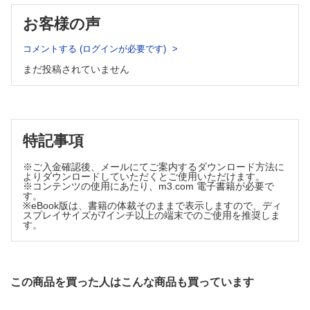
連載：だれでもわかる手の外科の基本―アンチ丸暗記・虎
の巻―
お客様の声
No.3「 虫様筋」って何をしてるの？ （永竿智久）
コメントする (ログインが必要です)
連載：形成外科NEXT―次世代の本音―
まだ投稿されていません
4名の教授に指導を受けて （植村法子）
連載：教室だより北～南
No.101 国立病院機構熊本医療センター形成外科 （大島秀男）
経験
特記事項
片側性眼瞼下垂に対する経結膜ミュラー筋タッキング手術
（亀井康二ほか）
※ご入金確認後、メールにてご案内するダウンロード方法に
症例
よりダウンロードしていただくとご使用いただけます。
※コンテンツの使用にあたり、m3.com 電子書籍が必要で
結膜外に生じた原発性結膜上皮嚢胞の1例 （出原 薫ほか）
す。
非露光部に生じた熱傷瘢痕上基底細胞癌の1例 （宮野竜太朗ほ
※eBook版は、書籍の体裁そのままで表示しますので、ディ
スプレイサイズが7インチ以上の端末でのご使用を推奨しま
か）
す。
外国文献抄訳
PRS Vol.150 No.3 （宮本 慎平）
投稿規定
この商品を買った人はこんな商品も買っています