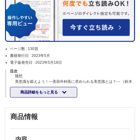
ページ数 :
130頁
書籍発行日 :
2023年5月
電子版発売日 :
2023年5月18日
目次
随想
美意識を鍛えよう！―美容外科医に求められる美意識とは？― （鈴木
芳郎）
商品詳細をもっと見る
特集 乳輪乳頭の疾患
企画にあたって（細川 亙）（冨田興一）
乳輪乳頭の発生，解剖と疾患 （松永有紀ほか）
授乳期の乳輪乳頭の疾患―助産師の視点から― （松原まなみ）
商品情報
乳房再建後の乳輪乳頭位置異常に対する修正法（高田女里ほか）
乳頭縮小術 （酒井成貴ほか）
扁平乳頭修正における風車状皮弁利用の工夫 （酒井成身ほか）
陥没乳頭の治療の現状 （冨田興一ほか）
陥没乳頭の手術療法―酒井法― （酒井成身ほか）
内容