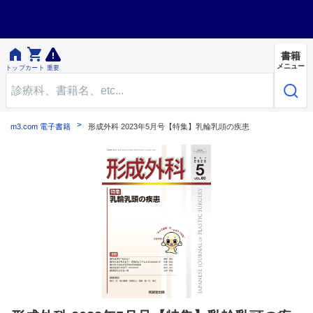


書籍
メニュー
トップ
カート
重要
m3.com 電子書籍
形成外科 2023年5月号【特集】乳輪乳頭の疾患