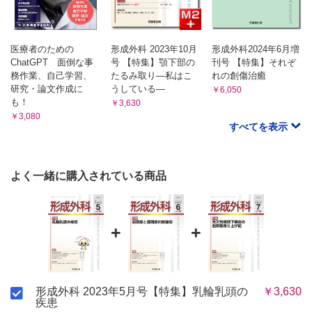
医療者のための
形成外科 2023年10月
形成外科2024年6月増
ChatGPT 面倒な事
号 【特集】顎下部の
刊号 【特集】それぞ
務作業、自己学習、
たるみ取り―私はこ
れの創傷治癒
研究・論文作成に
うしている―
￥6,050
も！
￥3,630
￥3,080
すべてを表示
よく一緒に購入されている商品
+
+
形成外科 2023年5月号【特集】乳輪乳頭の
￥3,630
疾患