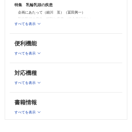
特集 乳輪乳頭の疾患
企画にあたって（細川 亙）（冨田興一）
乳輪乳頭の発生，解剖と疾患 （松永有紀ほか）
すべてを表示
授乳期の乳輪乳頭の疾患―助産師の視点から― （松原まな
み）
乳房再建後の乳輪乳頭位置異常に対する修正法（高田女里ほ
便利機能
か）
乳頭縮小術 （酒井成貴ほか）
すべてを表示
扁平乳頭修正における風車状皮弁利用の工夫 （酒井成身ほ
か）
陥没乳頭の治療の現状 （冨田興一ほか）
対応機種
陥没乳頭の手術療法―酒井法― （酒井成身ほか）
コラム：編集委員長コラム［第45回］ （細川 亙）
すべてを表示
連載：形成外科Topics！
施設内初の「男性」「管理職」育児休業の1例 （棚倉健太ほ
書籍情報
か）
連載：みんなで考えよう！ 足病カンファレンス season
すべてを表示
装具療法のアドヒアランスをどう高めるか―糖尿病スティグマ
に注目し，アドヒアランス不良の原因を探る― （佐藤智
也）