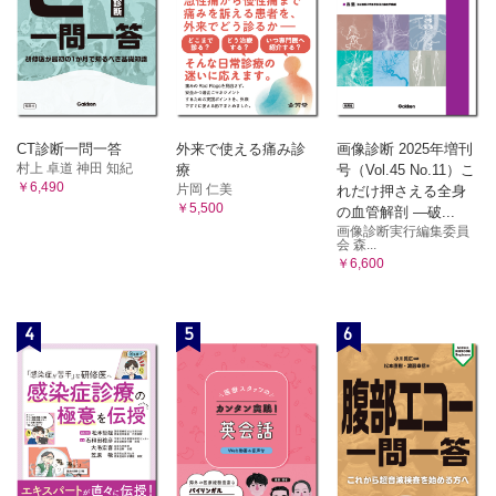
CT診断一問一答
外来で使える痛み診
画像診断 2025年増刊
村上 卓道 神田 知紀
療
号（Vol.45 No.11）こ
￥6,490
片岡 仁美
れだけ押さえる全身
￥5,500
の血管解剖 ―破...
画像診断実行編集委員
会 森...
￥6,600
4
5
6