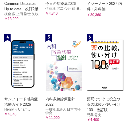
Common Diseases
今日の治療薬2026
イヤーノート2027 内
伊豆津 宏二 今井 靖 桑...
Up to date 改訂2版
科・外科編
￥4,840
板金 広 上田 剛士 矢吹...
￥30,360
￥13,200
4
5
6
サンフォード感染症
内科救急診療指針
薬局ですぐに役立つ
治療ガイド2026
2022
薬の比較と使い分け
Henry F. Cham...
一般社団法人 日本内科
100 改訂版
学会...
￥4,840
児島 悠史
￥11,000
￥4,400