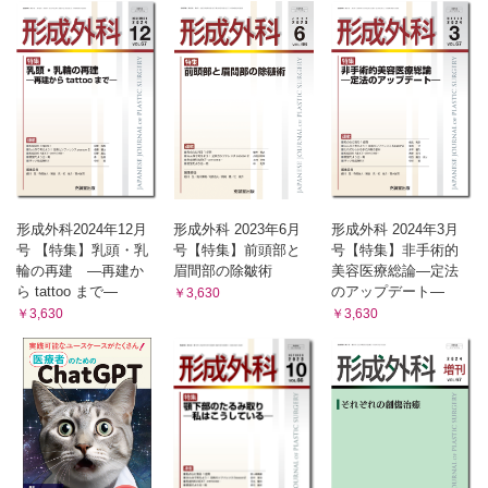
形成外科2024年12月
形成外科 2023年6月
形成外科 2024年3月
号 【特集】乳頭・乳
号【特集】前頭部と
号【特集】非手術的
輪の再建 ―再建か
眉間部の除皺術
美容医療総論―定法
ら tattoo まで―
のアップデート―
￥3,630
￥3,630
￥3,630