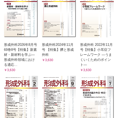
形成外科2026年8月号
形成外科2024年11月
形成外科 2022年11月
69巻8号【特集】新素
号 【特集】臍と形成
号【特集】小耳症フ
材・新材料を学ぶ—
外科
レームワーク ―うま
形成外科領域におけ
くいくためのポイン
￥3,630
る適応...
ト―
￥3,630
￥3,630