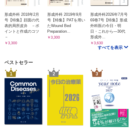
形成外科 2018年2月
形成外科 2019年9月
形成外科2026年7月号
号【特集】顔面の代
号【特集】PATを用い
69巻7号【特集】形成
表的局所皮弁 －ポ
たWound Bed
外科医の今日・明
イントと作成のコツ
Preparation...
日・これから―30代
－
形成外...
￥3,300
￥3,300
￥3,630
すべてを表示
ベストセラー
1
2
3