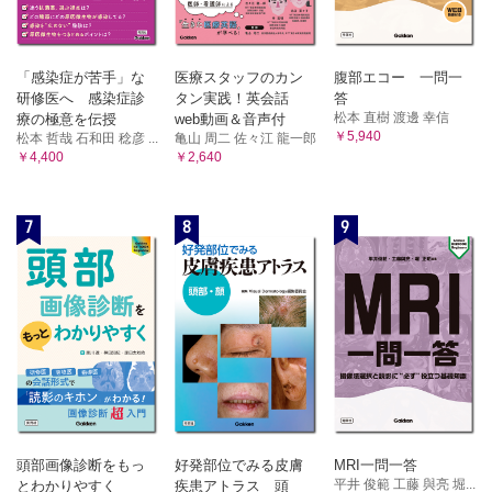
「感染症が苦手」な
医療スタッフのカン
腹部エコー 一問一
研修医へ 感染症診
タン実践！英会話
答
松本 直樹 渡邊 幸信
療の極意を伝授
web動画＆音声付
￥5,940
松本 哲哉 石和田 稔彦 ...
亀山 周二 佐々江 龍一郎
￥4,400
￥2,640
7
8
9
頭部画像診断をもっ
好発部位でみる皮膚
MRI一問一答
平井 俊範 工藤 與亮 堀...
とわかりやすく
疾患アトラス 頭