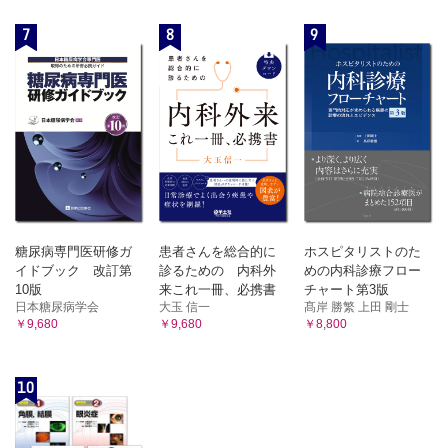
7
8
9
糖尿病専門医研修ガ
患者さんを総合的に
ホスピタリストのた
イドブック 改訂第
診るための 内科外
めの内科診療フロー
10版
来これ一冊、必携書
チャート第3版
日本糖尿病学会
大玉 信一
髙岸 勝繁 上田 剛士
￥9,680
￥9,680
￥8,800
10