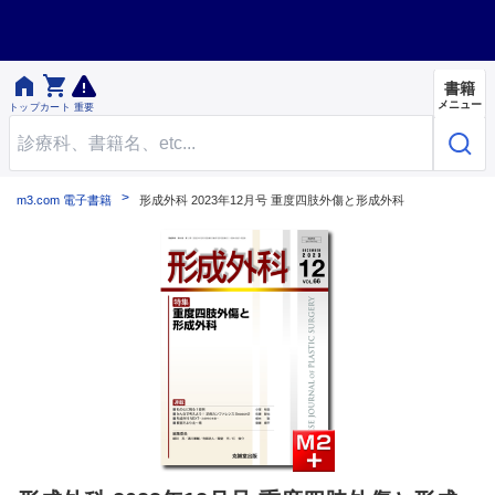


書籍
メニュー
トップ
カート
重要
m3.com 電子書籍
形成外科 2023年12月号 重度四肢外傷と形成外科