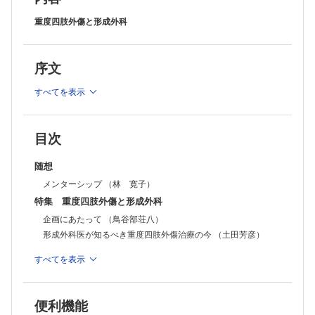
ここまでできる究極の重度四肢外傷再建 （工藤俊哉）
コラム：編集委員長コラム［第52回］ （細川 亙）
重度四肢外傷と形成外科
連載：私の心に残る1症例
No.45 （小室裕造）
連載：みんなで考えよう！ 足病カンファレンスSeason
序文
装具療法のアドヒアランスをどう高めるか―その2：効果的な装具療法
へ向け，どう行動変容を促すか― （佐藤智也）
すべてを表示
連載：形成外科NEXT―次世代の本音―
今を，生きる （柳林 聡）
連載：教室だより北～南
No.108 埼玉医科大学 形成外科・美容外科 （斎藤順平）
目次
症例
楔状骨片移行術を施行し長期の経過観察を行った裂足症の1例 （切石梨
随想
菜ほか）
メンターシップ （林 寛子）
外視鏡の形成外科領域における有用性 （生坂圭輔ほか）
外国文献抄訳 PRS Vol.151 No.4 （榊原俊介）
特集 重度四肢外傷と形成外科
INFORMATION
企画にあたって （鳥谷部荘八）
投稿規定
形成外科医が知るべき重度四肢外傷治療の今 （土田芳彦）
形成外科医が知るべき主要血管損傷とコンパートメント症候群
すべてを表示
の実際 （善家雄吉）
形成外科医に知ってもらいたい骨折の骨再建 （前川尚宜）
形成外科医に望む血行再建・軟部組織再建 （鳥谷部荘八）
便利機能
形成再建外科医が従事する重度四肢外傷の実際 （桜庭 実ほ