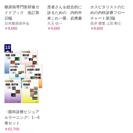
糖尿病専門医研修ガ
患者さんを総合的に
ホスピタリストのた
イドブック 改訂第
診るための 内科外
めの内科診療フロー
10版
来これ一冊、必携書
チャート第3版
日本糖尿病学会
大玉 信一
髙岸 勝繁 上田 剛士
￥9,680
￥9,680
￥8,800
10
〈眼科診療ビジュア
ルラーニング〉1～6
巻セット
￥62,700