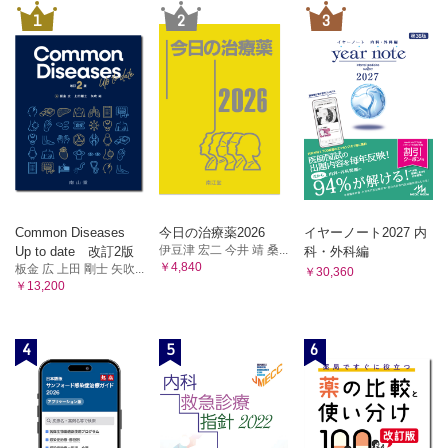
1
2
3
Common Diseases
今日の治療薬2026
イヤーノート2027 内
伊豆津 宏二 今井 靖 桑...
Up to date 改訂2版
科・外科編
￥4,840
板金 広 上田 剛士 矢吹...
￥30,360
￥13,200
4
5
6