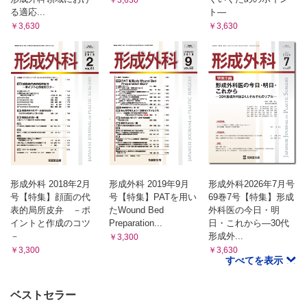
る適応...
ト―
￥3,630
￥3,630
形成外科 2018年2月
形成外科 2019年9月
形成外科2026年7月号
号【特集】顔面の代
号【特集】PATを用い
69巻7号【特集】形成
表的局所皮弁 －ポ
たWound Bed
外科医の今日・明
イントと作成のコツ
Preparation...
日・これから―30代
－
形成外...
￥3,300
￥3,300
￥3,630
すべてを表示
ベストセラー