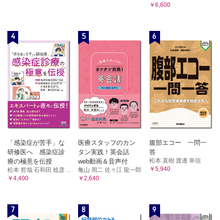
￥6,600
4
5
6
「感染症が苦手」な
医療スタッフのカン
腹部エコー 一問一
研修医へ 感染症診
タン実践！英会話
答
松本 直樹 渡邊 幸信
療の極意を伝授
web動画＆音声付
￥5,940
松本 哲哉 石和田 稔彦 ...
亀山 周二 佐々江 龍一郎
￥4,400
￥2,640
7
8
9