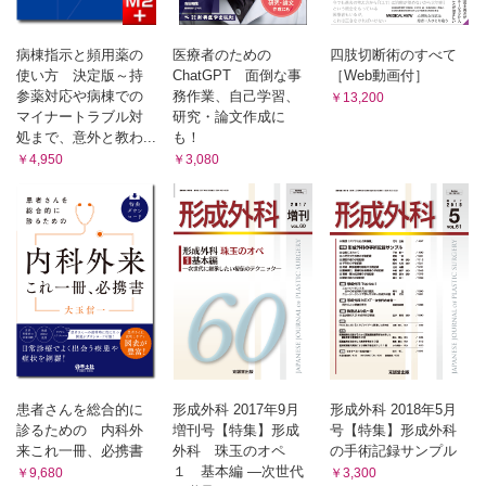
病棟指示と頻用薬の
医療者のための
四肢切断術のすべて
使い方 決定版～持
ChatGPT 面倒な事
［Web動画付］
参薬対応や病棟での
務作業、自己学習、
￥13,200
マイナートラブル対
研究・論文作成に
処まで、意外と教わ...
も！
￥4,950
￥3,080
患者さんを総合的に
形成外科 2017年9月
形成外科 2018年5月
診るための 内科外
増刊号【特集】形成
号【特集】形成外科
来これ一冊、必携書
外科 珠玉のオペ
の手術記録サンプル
１ 基本編 ―次世代
￥9,680
￥3,300