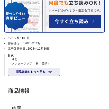
ページ数 :
151頁
書籍発行日 :
2023年12月
電子版発売日 :
2023年11月30日
目次
随想
メンターシップ （林 寛子）
特集 重度四肢外傷と形成外科
商品詳細をもっと見る
企画にあたって （鳥谷部荘八）
形成外科医が知るべき重度四肢外傷治療の今 （土田芳彦）
形成外科医が知るべき主要血管損傷とコンパートメント症候群の実際
（善家雄吉）
商品情報
形成外科医に知ってもらいたい骨折の骨再建 （前川尚宜）
形成外科医に望む血行再建・軟部組織再建 （鳥谷部荘八）
形成再建外科医が従事する重度四肢外傷の実際 （桜庭 実ほか）
形成手外科医による整容的重度四肢外傷再建 （高木信介）
若手形成外科医が進む重度四肢外傷への道 （伊師森葉ほか）
内容