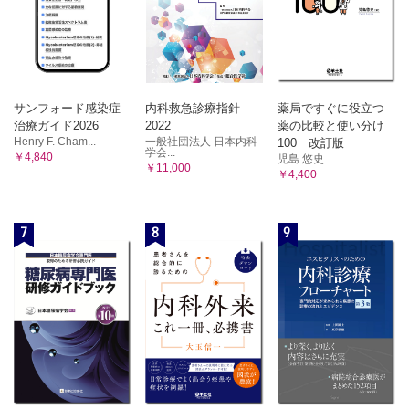
サンフォード感染症
内科救急診療指針
薬局ですぐに役立つ
治療ガイド2026
2022
薬の比較と使い分け
Henry F. Cham...
一般社団法人 日本内科
100 改訂版
学会...
￥4,840
児島 悠史
￥11,000
￥4,400
7
8
9