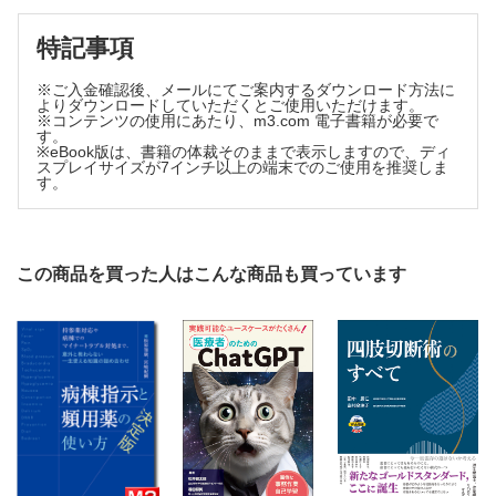
INFORMATION
投稿規定
特記事項
※ご入金確認後、メールにてご案内するダウンロード方法に
よりダウンロードしていただくとご使用いただけます。
※コンテンツの使用にあたり、m3.com 電子書籍が必要で
す。
※eBook版は、書籍の体裁そのままで表示しますので、ディ
スプレイサイズが7インチ以上の端末でのご使用を推奨しま
す。
この商品を買った人はこんな商品も買っています