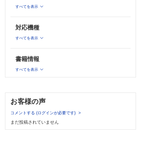
か）
すべてを表示
形成手外科医による整容的重度四肢外傷再建 （高木信介）
若手形成外科医が進む重度四肢外傷への道 （伊師森葉ほか）
ここまでできる究極の重度四肢外傷再建 （工藤俊哉）
対応機種
コラム：編集委員長コラム［第52回］ （細川 亙）
すべてを表示
連載：私の心に残る1症例
No.45 （小室裕造）
連載：みんなで考えよう！ 足病カンファレンスSeason
書籍情報
装具療法のアドヒアランスをどう高めるか―その2：効果的な
すべてを表示
装具療法へ向け，どう行動変容を促すか― （佐藤智也）
連載：形成外科NEXT―次世代の本音―
今を，生きる （柳林 聡）
連載：教室だより北～南
お客様の声
No.108 埼玉医科大学 形成外科・美容外科 （斎藤順平）
症例
コメントする (ログインが必要です)
楔状骨片移行術を施行し長期の経過観察を行った裂足症の1例
まだ投稿されていません
（切石梨菜ほか）
外視鏡の形成外科領域における有用性 （生坂圭輔ほか）
外国文献抄訳 PRS Vol.151 No.4 （榊原俊介）