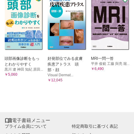
頭部画像診断をもっ
好発部位でみる皮膚
MRI一問一答
平井 俊範 工藤 與亮 堀...
とわかりやすく
疾患アトラス 頭
￥6,490
黒川 遼 神田 知紀 原田...
部・顔
￥5,060
Visual Dermat...
￥12,045

電子書籍メニュー
プライム会員について
特定商取引に基づく表記