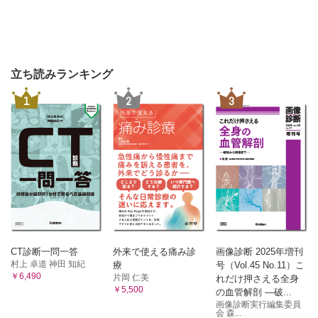
立ち読みランキング
1
2
3
CT診断一問一答
外来で使える痛み診
画像診断 2025年増刊
村上 卓道 神田 知紀
療
号（Vol.45 No.11）こ
￥6,490
片岡 仁美
れだけ押さえる全身
￥5,500
の血管解剖 ―破...
画像診断実行編集委員
会 森...