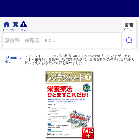


書籍
メニュー
トップ
カート
重要
レジデントノート2023年8月号 Vol.25 No.7 栄養療法 ひとまずこれだ
m3.com
け！～栄養剤・食形態、投与方法の選択、患者背景別の注意点など最低
電子書
限おさえておきたい知識を集めました
籍