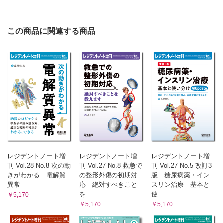
この商品に関連する商品
レジデントノート増
レジデントノート増
レジデントノート増
刊 Vol.28 No.8 次の動
刊 Vol.27 No.8 救急で
刊 Vol.27 No.5 改訂3
きがわかる 電解質
の整形外傷の初期対
版 糖尿病薬・イン
異常
応 絶対すべきこと
スリン治療 基本と
を...
使...
￥5,170
￥5,170
￥5,170