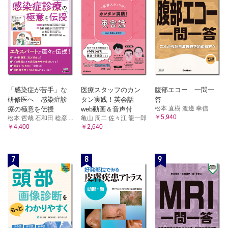
「感染症が苦手」な
医療スタッフのカン
腹部エコー 一問一
研修医へ 感染症診
タン実践！英会話
答
松本 直樹 渡邊 幸信
療の極意を伝授
web動画＆音声付
￥5,940
松本 哲哉 石和田 稔彦 ...
亀山 周二 佐々江 龍一郎
￥4,400
￥2,640
7
8
9