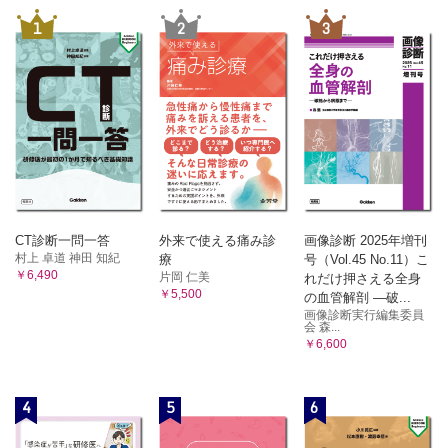
1
2
3
CT診断一問一答
外来で使える痛み診
画像診断 2025年増刊
村上 卓道 神田 知紀
療
号（Vol.45 No.11）こ
￥6,490
片岡 仁美
れだけ押さえる全身
￥5,500
の血管解剖 ―破...
画像診断実行編集委員
会 森...
￥6,600
4
5
6