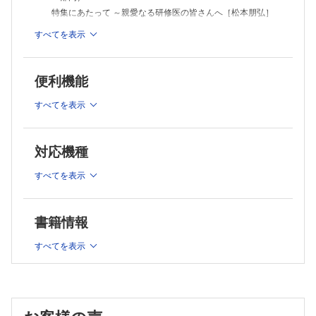
特集にあたって ～親愛なる研修医の皆さんへ［松本朋弘］
総論
すべてを表示
栄養療法の前に患者のストーリーを把握しよう［松本朋弘］
基本的な栄養投与方法決定についてのギモン［折原史奈，松
本朋弘］
便利機能
経腸栄養剤と食形態のギモン［廣瀬桂子］
リフィーディング症候群のギモン［和才直樹，安本有佑］
すべてを表示
各論
敗血症で低栄養がある場合のギモン［谷口幸裕，島田侑祐］
対応機種
糖尿病で低栄養がある場合のギモン［藤井洋一，田丸聡子］
血液透析患者の栄養療法のギモン［髙野敬佑，北村浩一］
すべてを表示
慢性呼吸不全（COPD・心不全）患者における栄養療法のギ
モン［野原翔太，中西俊就］
誤嚥性肺炎・嚥下障害がある患者の栄養療法の開始と継続の
書籍情報
ギモン［粂田哲平，森川 暢］
終末期の栄養療法と代理意思決定のギモン［松本朋弘，中西
すべてを表示
俊就］
コラム
口を支える歯科医との上手な付き合い方 ～栄養療法のキホ
ンは口からの摂取［林田裕貴，松本朋弘］
連載