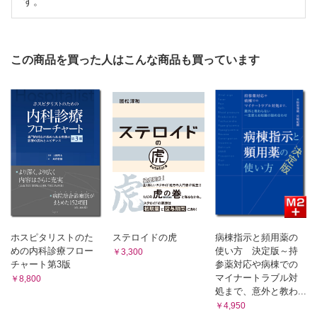
す。
Step Beyond Resident
第235回 たかが便秘，とんでも便秘 Part1 ～便秘の落とし
穴～［林 寛之］
対岸の火事、他山の石
この商品を買った人はこんな商品も買っています
第263回 「俺，ヤバい！」［中島 伸］
ホスピタリストのた
ステロイドの虎
病棟指示と頻用薬の
めの内科診療フロー
使い方 決定版～持
￥3,300
チャート第3版
参薬対応や病棟での
マイナートラブル対
￥8,800
処まで、意外と教わ...
￥4,950