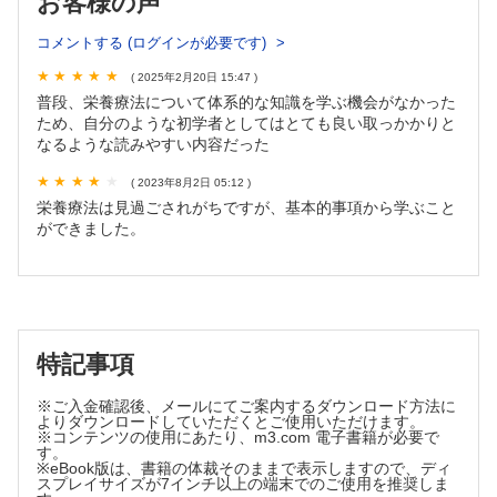
お客様の声
実践！ 画像診断Q&A―このサインを見落とすな
コメントする (ログインが必要です)
後頸部痛と嚥下時痛を訴える30歳代女性［山内哲司］
2週間持続する乾性咳嗽を主訴に来院した30歳代女性［徐 ク
( 2025年2月20日 15:47 )
ララ，西村直樹］
普段、栄養療法について体系的な知識を学ぶ機会がなかった
臨床検査専門医がコッソリ教える…検査のTips！
ため、自分のような初学者としてはとても良い取っかかりと
第77回 後天性血友病の臨床検査は？［後藤和人］
なるような読みやすい内容だった
考える心電図 ～波形と症状，検査所見から診断・病態を読み
解く
( 2023年8月2日 05:12 )
栄養療法は見過ごされがちですが、基本的事項から学ぶこと
第5回 心不全 ～心房細動の心電図診断～［杉山洋樹，森
田 宏］
ができました。
内科病棟診療のためのPractice-Changing Evidence いつもの
診療をアップデート
第10回 急性虫垂炎の抗菌薬による保存療法［鈴木智晴］
よく使う日常治療薬の正しい使い方
せん妄に対する正しい薬の使い方 ～せん妄予防と早期発
特記事項
見・早期対応～［大谷恭平］
こんなにも面白い医学の世界 からだのトリビア教えます
※ご入金確認後、メールにてご案内するダウンロード方法に
第107回 尿路結石とジェットコースター［中尾篤典］
よりダウンロードしていただくとご使用いただけます。
※コンテンツの使用にあたり、m3.com 電子書籍が必要で
新連載 日常診療でこんなに役立つ！ 漢方薬の使い方 漢方専
す。
門医が本音で教えます
※eBook版は、書籍の体裁そのままで表示しますので、ディ
第1回 便秘・術後のイレウス予防［吉野鉄大］
スプレイサイズが7インチ以上の端末でのご使用を推奨しま