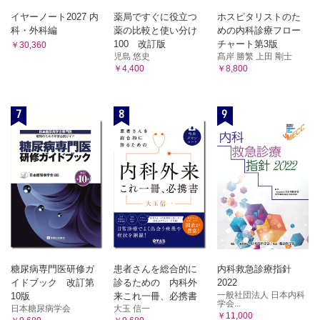
イヤーノート2027 内
薬局ですぐに役立つ
ホスピタリストのた
科・外科編
薬の比較と使い分け
めの内科診療フロー
100 改訂版
チャート第3版
￥30,360
児島 悠史
髙岸 勝繁 上田 剛士
￥4,400
￥8,800
7
8
9
糖尿病専門医研修ガ
患者さんを総合的に
内科救急診療指針
イドブック 改訂第
診るための 内科外
2022
一般社団法人 日本内科
10版
来これ一冊、必携書
学会...
日本糖尿病学会
大玉 信一
￥11,000