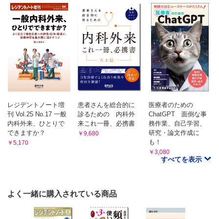
レジデントノート増
患者さんを総合的に
医療者のための
刊 Vol.25 No.17 一般
診るための 内科外
ChatGPT 面倒な事
内科外来、ひとりで
来これ一冊、必携書
務作業、自己学習、
できますか？
研究・論文作成に
￥9,680
も！
￥5,170
￥3,080
すべてを表示
よく一緒に購入されている商品