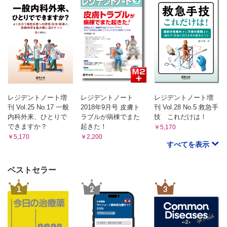
レジデントノート増
レジデントノート
レジデントノート増
刊 Vol.25 No.17 一般
2018年9月号 皮膚ト
刊 Vol.28 No.5 救急手
内科外来、ひとりで
ラブルが病棟でまた
技 これだけは！
できますか？
起きた！
￥5,170
￥5,170
￥2,200
すべてを表示
ベストセラー
1
2
3