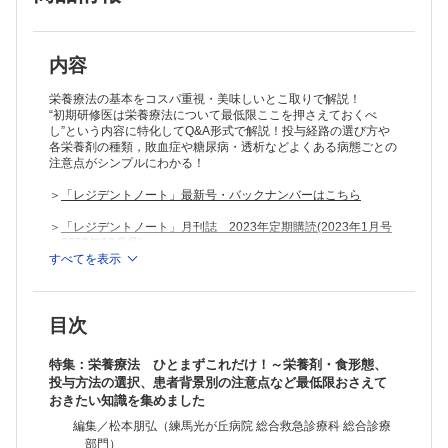
内容
栄養療法の基本をコスパ重視・美味しいとこ取りで解説！
“初期研修医は栄養療法について最低限ここを押さえておくべ
し”という内容に特化してQ&A形式で解説！投与経路の選び方や
各栄養剤の種類，敗血症や糖尿病・透析などよくある病態ごとの
注意点がシンプルにわかる！
＞
「レジデントノート」最新号・バックナンバーはこちら
＞
「レジデントノート」月刊誌 2023年定期購読(2023年1月号
～2023年12月号)
すべてを表示
※本製品はPCでの閲覧も可能です。
製品のご購入後、「購入済ライセンス一覧」より、オンライン環
境で閲覧可能なPDF版をご覧いただけます。詳細は
こちら
でご確
目次
認ください。
推奨ブラウザ： Firefox 最新版 / Google Chrome 最新版 / Safari
最新版
特集：栄養療法 ひとまずこれだけ！～栄養剤・食形態、
投与方法の選択、患者背景別の注意点など最低限おさえて
おきたい知識を集めました
編集／松本朋弘（練馬光が丘病院 総合救急診療科 総合診療
部門）