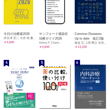
今日の治療薬2026
サンフォード感染症
Common Diseases
伊豆津 宏二 今井 靖 桑...
治療ガイド2026
Up to date 改訂2版
￥4,840
Henry F. Cham...
板金 広 上田 剛士 矢吹...
￥4,840
￥13,200
4
5
6