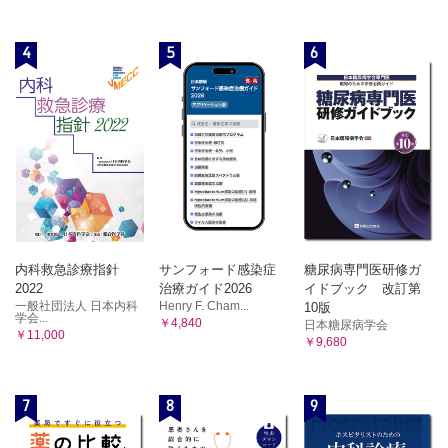
4
5
6
内科救急診療指針
サンフォード感染症
糖尿病専門医研修ガ
2022
治療ガイド2026
イドブック 改訂第
一般社団法人 日本内科
Henry F. Cham...
10版
学会...
￥4,840
日本糖尿病学会
￥11,000
￥9,680
7
8
9