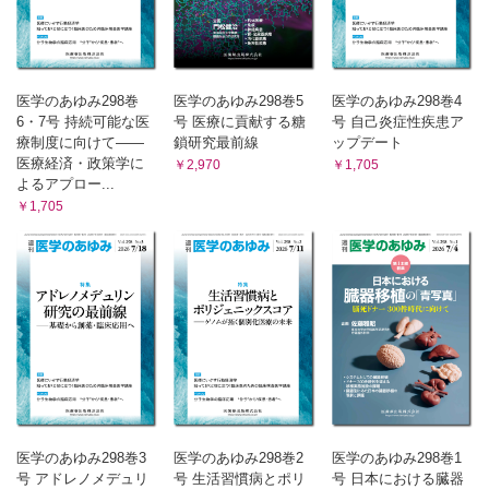
医学のあゆみ298巻
医学のあゆみ298巻5
医学のあゆみ298巻4
6・7号 持続可能な医
号 医療に貢献する糖
号 自己炎症性疾患ア
療制度に向けて――
鎖研究最前線
ップデート
医療経済・政策学に
￥2,970
￥1,705
よるアプロー...
￥1,705
医学のあゆみ298巻3
医学のあゆみ298巻2
医学のあゆみ298巻1
号 アドレノメデュリ
号 生活習慣病とポリ
号 日本における臓器