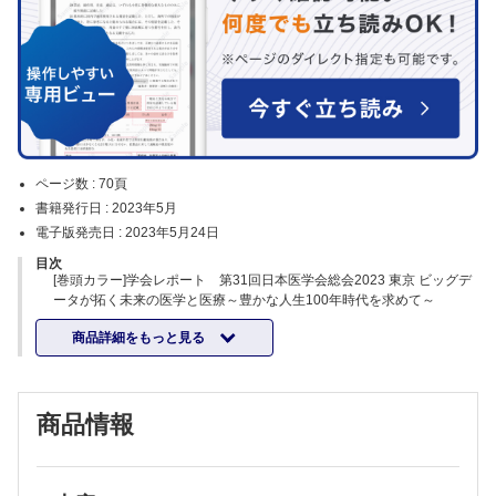
ページ数 :
70頁
書籍発行日 :
2023年5月
電子版発売日 :
2023年5月24日
目次
[巻頭カラー]学会レポート 第31回日本医学会総会2023 東京 ビッグデ
ータが拓く未来の医学と医療～豊かな人生100年時代を求めて～
特集 生体模倣システム（MPS）の発展と創薬応用
商品詳細をもっと見る
はじめに/梅澤明弘
動物実験代替法に関する国際機関の動向/小島肇夫
生体模倣システムの医薬品の研究開発への活用─ その価値と可能性/手
塚和宏・他
商品情報
小腸と肝臓の生体模倣システム/松永民秀
生体模倣システムを利用した薬物動態学研究/楠原洋之・石田誠一
薬剤性肝障害回避に向けた肝臓生体模倣システムへの期待/荒木徹朗
薬物の肝胆系輸送を担うトランスポーターの重要性と機能予測の現状/