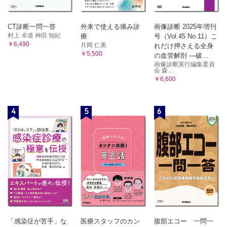
CT診断一問一答
外来で使える痛み診
画像診断 2025年増刊
村上 卓道 神田 知紀
療
号（Vol.45 No.11）こ
￥6,490
片岡 仁美
れだけ押さえる全身
￥5,500
の血管解剖 ―破...
画像診断実行編集委員
会 森...
￥6,600
4
5
6
「感染症が苦手」な
医療スタッフのカン
腹部エコー 一問一