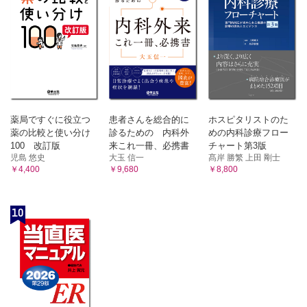
薬局ですぐに役立つ
患者さんを総合的に
ホスピタリストのた
薬の比較と使い分け
診るための 内科外
めの内科診療フロー
100 改訂版
来これ一冊、必携書
チャート第3版
児島 悠史
大玉 信一
髙岸 勝繁 上田 剛士
￥4,400
￥9,680
￥8,800
10