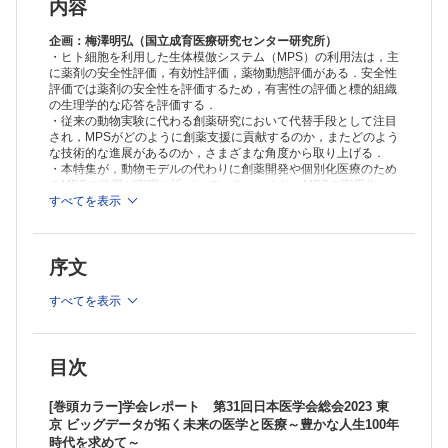
前田和哉
内容
小腸上皮細胞を用いた生体模倣システム/梅澤明弘・他
AMED－MPS事業/国立研究開発法人日本医療研究開発機構 再生・細胞
企画：梅澤明弘（国立成育医療研究センター研究所）
医療・遺伝子治療事業部再生医療研究開発課
・ヒト細胞を利用した生体模倣システム（MPS）の利用法は，主
に薬剤の安全性評価，有効性評価，薬物動態評価がある．安全性
連載
評価では薬剤の安全性を評価するため，有害性の評価と標的組織
医療DX ─ 進展するデジタル医療に関する最新動向と関連知識19 AIの目
の生理学的な応答を評価する．
で心電図を読み直す/谷口浩久・田村雄一
・従来の動物実験に代わる創薬研究において代替手段として注目
救急で出会ったこんな症例 ─ マイナーエマージェンシー対応のススメ
され，MPSがどのように創薬支援に貢献するのか，またどのよう
❾ 重症熱性血小板減少症候群（SFTS）とは？─ 新型コロナウイルス感
な技術的な進展があるのか，さまざまな角度から取り上げる．
染症や熱中症に紛れている危険な感染症を見逃すな！/大村大輔
TOPICS
・本特集が，動物モデルの代わりに創薬開発や個別化医療のため
疫学 食の炎症性 ─ 食事性炎症指数（DII）と高齢者の生活の自立度/増田
のMPSの使用が実現に近づいていることより，MPSの実用化・
桃佳
社会実装を医学に携わる方々に広く知っていただくきっかけとな
すべてを表示
れば幸甚である．
細菌学・ウイルス学 腸管感染性ウイルスの無症候性感染/関家紗愛
FORUM
≫ 「医学のあゆみ」最新号・バックナンバーはこちら
ものごとの見方，考え方─ Critical Thinking, Critical Readingのすすめ/
序文
≫
週刊『医学のあゆみ』 定期購読（2023年1月-12月）受付
西村秀一
中！
すべてを表示
次号の特集予告
※本製品はPCでの閲覧も可能です。
製品のご購入後、「購入済ライセンス一覧」より、オンライン環
境で閲覧可能なPDF版をご覧いただけます。詳細は
こちら
でご確
認ください。
目次
推奨ブラウザ： Firefox 最新版 / Google Chrome 最新版 / Safari
最新版
[巻頭カラー]学会レポート 第31回日本医学会総会2023 東
京 ビッグデータが拓く未来の医学と医療～豊かな人生100年
時代を求めて～