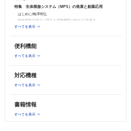
特集 生体模倣システム（MPS）の発展と創薬応用
はじめに/梅澤明弘
動物実験代替法に関する国際機関の動向/小島肇夫
すべてを表示
生体模倣システムの医薬品の研究開発への活用─ その価値と可
能性/手塚和宏・他
小腸と肝臓の生体模倣システム/松永民秀
便利機能
生体模倣システムを利用した薬物動態学研究/楠原洋之・石田
誠一
すべてを表示
薬剤性肝障害回避に向けた肝臓生体模倣システムへの期待/荒
木徹朗
薬物の肝胆系輸送を担うトランスポーターの重要性と機能予測
の現状/前田和哉
対応機種
小腸上皮細胞を用いた生体模倣システム/梅澤明弘・他
すべてを表示
AMED－MPS事業/国立研究開発法人日本医療研究開発機構 再
生・細胞医療・遺伝子治療事業部再生医療研究開発課
連載
書籍情報
医療DX ─ 進展するデジタル医療に関する最新動向と関連知識
19 AIの目で心電図を読み直す/谷口浩久・田村雄一
すべてを表示
救急で出会ったこんな症例 ─ マイナーエマージェンシー対応
のススメ❾ 重症熱性血小板減少症候群（SFTS）とは？─ 新
型コロナウイルス感染症や熱中症に紛れている危険な感染症