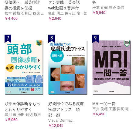
研修医へ 感染症診
タン実践！英会話
答
松本 直樹 渡邊 幸信
療の極意を伝授
web動画＆音声付
￥5,940
松本 哲哉 石和田 稔彦 ...
亀山 周二 佐々江 龍一郎
￥4,400
￥2,640
7
8
9
頭部画像診断をもっ
好発部位でみる皮膚
MRI一問一答
平井 俊範 工藤 與亮 堀...
とわかりやすく
疾患アトラス 頭
￥6,490
黒川 遼 神田 知紀 原田...
部・顔
￥5,060
Visual Dermat...
￥12,045