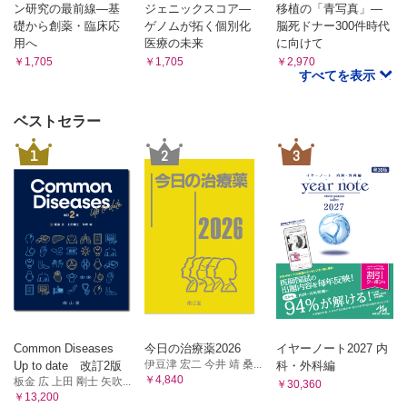
ン研究の最前線―基
ジェニックスコア―
移植の「青写真」―
礎から創薬・臨床応
ゲノムが拓く個別化
脳死ドナー300件時代
用へ
医療の未来
に向けて
￥1,705
￥1,705
￥2,970
すべてを表示
ベストセラー
1
2
3
Common Diseases
今日の治療薬2026
イヤーノート2027 内
伊豆津 宏二 今井 靖 桑...
Up to date 改訂2版
科・外科編
￥4,840
板金 広 上田 剛士 矢吹...
￥30,360
￥13,200