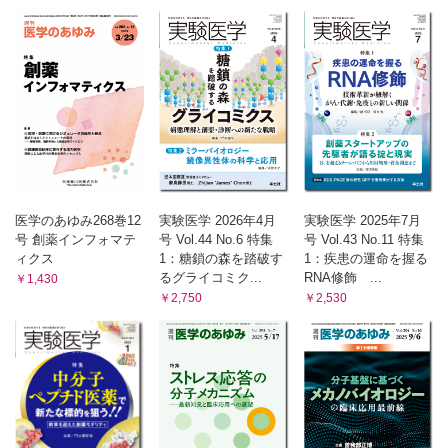
医学のあゆみ268巻12
実験医学 2026年4月
実験医学 2025年7月
号 創薬インフォマテ
号 Vol.44 No.6 特集
号 Vol.43 No.11 特集
ィクス
1：糖鎖の森を踏破す
1：疾患の運命を握る
るグライコミク...
RNA修飾 ...
￥1,430
￥2,750
￥2,530