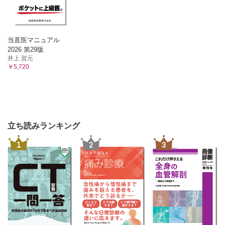
当直医マニュアル
2026 第29版
井上 賀元
￥5,720
立ち読みランキング
1
2
3