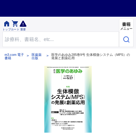


書籍
メニュー
トップ
カート
重要
m3.com 電子
医歯薬
医学のあゆみ285巻9号 生体模倣システム（MPS）の
書籍
出版
発展と創薬応用