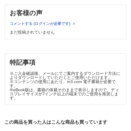
を見逃すな！/大村大輔
TOPICS
お客様の声
疫学 食の炎症性 ─ 食事性炎症指数（DII）と高齢者の生活の自
立度/増田桃佳
コメントする (ログインが必要です)
細菌学・ウイルス学 腸管感染性ウイルスの無症候性感染/関家
まだ投稿されていません
紗愛
FORUM
ものごとの見方，考え方─ Critical Thinking, Critical Readingの
すすめ/西村秀一
特記事項
次号の特集予告
※ご入金確認後、メールにてご案内するダウンロード方法に
よりダウンロードしていただくとご使用いただけます。
※コンテンツの使用にあたり、m3.com 電子書籍が必要で
す。
※eBook版は、書籍の体裁そのままで表示しますので、ディ
スプレイサイズが7インチ以上の端末でのご使用を推奨しま
す。
この商品を買った人はこんな商品も買っています