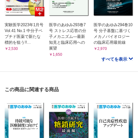
実験医学2023年1月号
医学のあゆみ293巻7
医学のあゆみ294巻10
Vol.41 No.1 中分子ペ
号 ストレス応答の分
号 分子基盤に基づく
プチド医薬で新たな
子メカニズム―最新
メカノバイオロジー
標的を狙う!!...
知見と臨床応用への
の臨床応用最前線
展望
￥2,530
￥2,970
￥1,650
すべてを表示
この商品に関連する商品