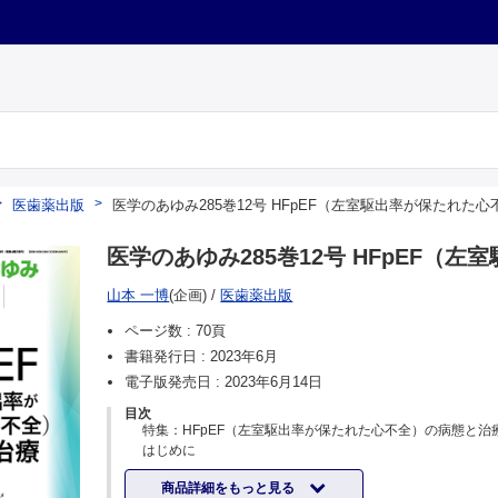
医歯薬出版
医学のあゆみ285巻12号 HFpEF（左室駆出率が保たれた
医学のあゆみ285巻12号 HFpEF
山本 一博
(企画)
/
医歯薬出版
ページ数 :
70頁
書籍発行日 :
2023年6月
電子版発売日 :
2023年6月14日
目次
特集：HFpEF（左室駆出率が保たれた心不全）の病態と治
はじめに
山本一博
商品詳細をもっと見る
わが国におけるHFpEFの臨床的特徴と診断・治療に与える