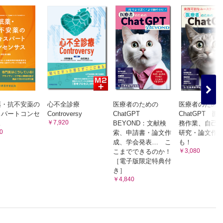
薬・抗不安薬の
心不全診療
医療者のための
医療者のため
スパートコンセ
Controversy
ChatGPT
ChatGPT 
￥7,920
ス
BEYOND：文献検
務作業、自己
0
索、申請書・論文作
研究・論文作
成、学会発表… こ
も！
￥3,080
こまでできるのか！
［電子版限定特典付
き］
￥4,840