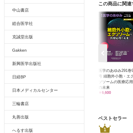
この商品に関連
中山書店
総合医学社
克誠堂出版
Gakken
新興医学出版社
医学のあゆみ291巻
号 細胞外小胞・エ
日経BP
ソソームの医療応用
の未来
日本メディカルセンター
￥6,600
三輪書店
丸善出版
ベストセラー
1
へるす出版