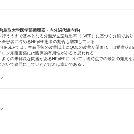
渡辺栄一郎・他
生化学・分子生物学
B型肝炎ウイルス感染受容体NTCPの構造
野村紀通
FORUM
博(鳥取大学医学部循環器・内分泌代謝内科)
これまでの気道管理の常識が変わる
行ううえで基本となる分類が左室駆出率（LVEF）に基づく分類であり， L
茶木友浩・山蔭道明
不全患者に占めるHFpEF患者の割合も増加している．
いHFpEFでは，生命予後の改善以上にQOLの改善が望まれ，自覚症状
テロン系阻害薬には臨床的有用性があると思われる．
，多くの未解決な問題があるHFpEFについて，現時点での最新の知見
において参照にしていただければ幸いである．
あゆみ」最新号・バックナンバーはこちら
のあゆみ』 定期購読（2023年1月-12月）受付中！
Cでの閲覧も可能です。
後、「購入済ライセンス一覧」より、オンライン環境で閲覧可能なPDF
refox 最新版 / Google Chrome 最新版 / Safari 最新版