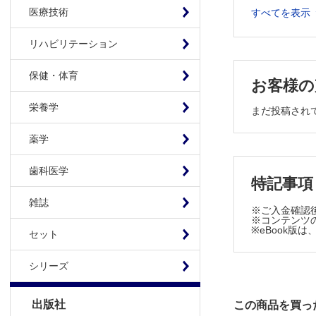
連載
医療技術
すべてを表示
救急で出会
お腹が痛い！
リハビリテーション
大塚勇輝
保健・体育
医療システ
お客様の
社会的処方
栄養学
まだ投稿され
西岡大輔
TOPICS
薬学
細菌学・ウ
トリプシン
歯科医学
特記事項
渡辺栄一
雑誌
生化学・分
※ご入金確認
※コンテンツの
B型肝炎ウイ
※eBook
セット
野村紀通
FORUM
シリーズ
これまでの
茶木友浩
出版社
この商品を買っ