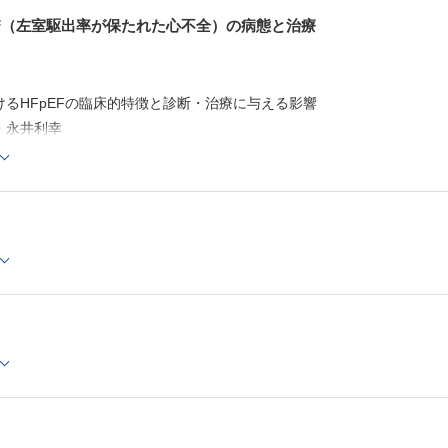
EF（左室駆出率が保たれた心不全）の病態と治療
けるHFpEFの臨床的特徴と診断・治療に与える影響
・永井利幸
カットオフポイントとなるEFを考える
右室・肺動脈カップリング
におけるレニン－アンジオテンシン系阻害薬の役割
GLT2阻害薬
郎
コーでHFpEFをみる
フレイルにどう介入するか？