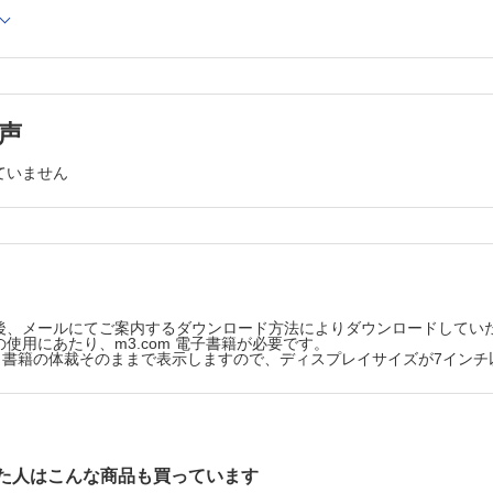
ったこんな症例 ─ マイナーエマージェンシー対応のススメ（11）
 ─ それって前皮神経絞扼症候群（ACNES）！？……だけじゃない腹
・大村大輔
ムの質・効率・公正 ─ 医療経済学の新たな展開（2）
声
の期待と課題：医療経済学の観点を中心に
ていません
イルス学
分解腸内細菌の発見
郎・他
子生物学
後、メールにてご案内するダウンロード方法によりダウンロードしてい
使用にあたり、m3.com 電子書籍が必要です。
ルス感染受容体NTCPの構造
版は、書籍の体裁そのままで表示しますので、ディスプレイサイズが7イン
気道管理の常識が変わる
・山蔭道明
た人はこんな商品も買っています