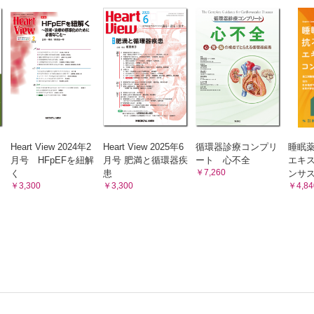
Heart View 2024年2
Heart View 2025年6
循環器診療コンプリ
睡眠
月号 HFpEFを紐解
月号 肥満と循環器疾
ート 心不全
エキ
￥7,260
く
患
ンサ
￥3,300
￥3,300
￥4,84