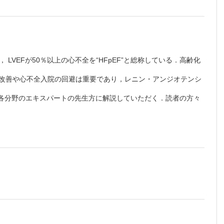
VEFが50％以上の心不全を“HFpEF”と総称している．高齢化
の改善や心不全入院の回避は重要であり，レニン・アンジオテンシ
を各分野のエキスパートの先生方に解説していただく．読者の方々
版をご覧いただけます。詳細は
こちら
でご確認ください。