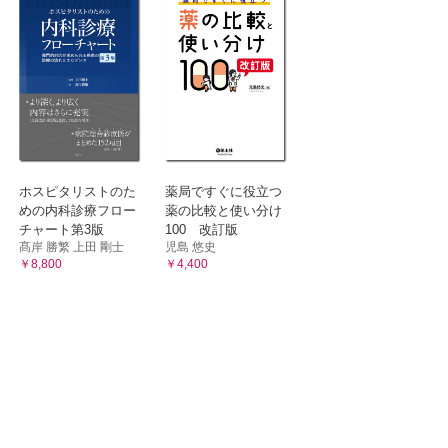
ホスピタリストのた
薬局ですぐに役立つ
めの内科診療フロー
薬の比較と使い分け
チャート第3版
100 改訂版
髙岸 勝繁 上田 剛士
児島 悠史
￥8,800
￥4,400