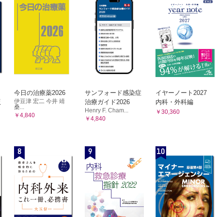
今日の治療薬2026
サンフォード感染症
イヤーノート2027
伊豆津 宏二 今井 靖
版
治療ガイド2026
内科・外科編
桑...
Henry F. Cham...
￥30,360
￥4,840
￥4,840
8
9
10