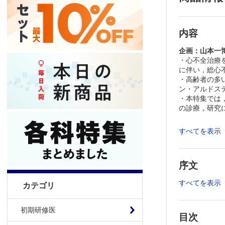
内容
企画：山本一
・心不全治療を
に伴い，総心
・高齢者の多
ン・アルドス
・本特集では
の診療，研究
≫ 「医学の
すべてを表示
≫
週刊『医学
※本製品はP
序文
製品のご購入
推奨ブラウザ： Fi
すべてを表示
カテゴリ
初期研修医
目次