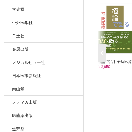
文光堂
中外医学社
羊土社
金原出版
極論で語る予防医療
メジカルビュー社
￥3,850
日本医事新報社
南山堂
メディカ出版
医歯薬出版
金芳堂