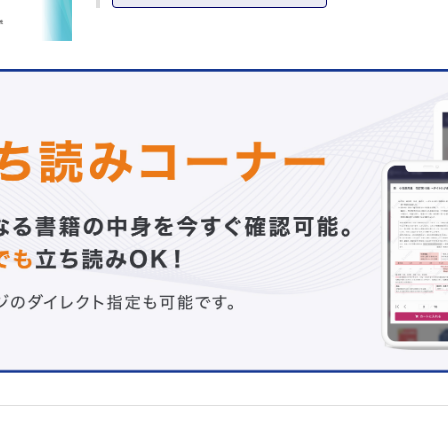
多田篤司・永井利幸
HFpEFのカットオフポイントとなるEFを考える
大手信之
HFpEFと右室・肺動脈カップリング
中川彰人
HFpEFにおけるレニン－アンジオテンシン系阻害薬の役割
彦惣俊吾
HFpEFとSGLT2阻害薬
桑原宏一郎
運動負荷心エコーでHFpEFをみる
小保方 優
HFpEFのフレイルにどう介入するか？
衣笠良治
連載
救急で出会ったこんな症例 ─ マイナーエマージェンシー対
スメ（11）
お腹が痛い！ ─ それって前皮神経絞扼症候群（ACNES）
だけじゃない腹壁痛の鑑別
大塚勇輝・大村大輔
医療システムの質・効率・公正 ─ 医療経済学の新たな展開
社会的処方の期待と課題：医療経済学の観点を中心に
西岡大輔
TOPICS
細菌学・ウイルス学
トリプシン分解腸内細菌の発見