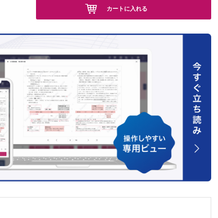
カートに入れる
応のス
！？……
（2）