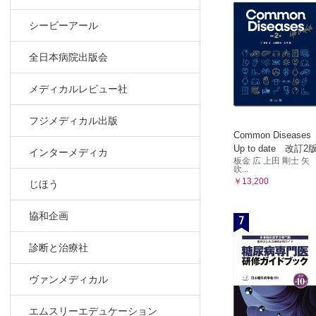
シービーアール
全日本病院出版会
メディカルレビュー社
フジメディカル出版
Common Diseases
Up to date 改訂2
インターメディカ
板金 広 上田 剛士 矢
吹...
￥13,200
じほう
協和企画
7
診断と治療社
ヴァンメディカル
エムスリーエデュケーション