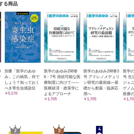
する商品
9
別冊「医学のあゆ
医学のあゆみ298巻
医学のあゆみ298巻3
医学の
ク
み」この病気，何で
6・7号 持続可能な医
号 アドレノメデュリ
号 生
しょう？知っておく
療制度に向けて――
ン研究の最前線―基
ジェ
べき寄生虫感染症
医療経済・政策学に
礎から創薬・臨床応
ゲノ
￥5,170
よるアプローチ
用へ
医療
￥1,705
￥1,705
￥1,70
4
2
3