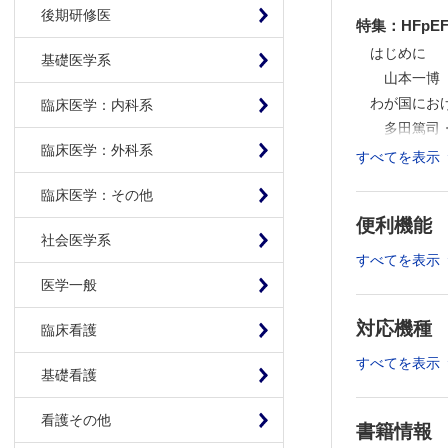
後期研修医
特集：HFp
はじめに
基礎医学系
山本一博
わが国にお
臨床医学：内科系
多田篤司
臨床医学：外科系
HFpEFの
すべてを表示
大手信之
臨床医学：その他
HFpEFと
便利機能
中川彰人
社会医学系
HFpEF
すべてを表示
彦惣俊吾
医学一般
HFpEFとS
対応機種
桑原宏一
臨床看護
運動負荷心エ
すべてを表示
基礎看護
小保方 優
HFpEFの
看護その他
衣笠良治
書籍情報