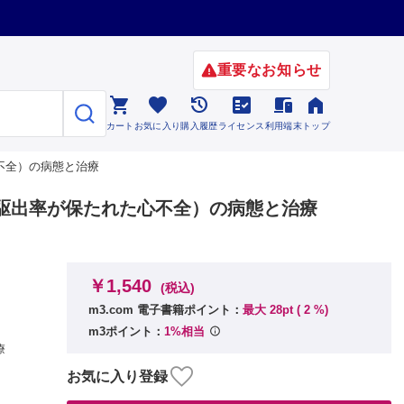
重要なお知らせ






カート
お気に入り
購入履歴
ライセンス
利用端末
トップ
心不全）の病態と治療
（左室駆出率が保たれた心不全）の病態と治療
￥1,540
(税込)
m3.com 電子書籍ポイント：
最大 28pt (
2
%)
m3ポイント：
1%相当
療
お気に入り登録
影響