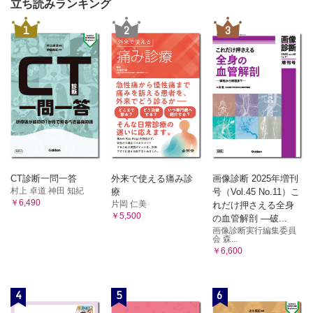
立ち読みランキング
1
2
3
CT診断一問一答
外来で使える痛み診
画像診断 2025年増刊
村上 卓道 神田 知紀
療
号（Vol.45 No.11）こ
￥6,490
片岡 仁美
れだけ押さえる全身
￥5,500
の血管解剖 ―破...
画像診断実行編集委員
会 森...
￥6,600
4
5
6