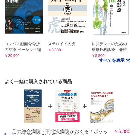
4．足関節の疾患 菊池恭太
Ｂ 外傷（骨折と靱帯損傷）
1．画像診断 菊池恭太
2．対 応 菊池恭太
Ｃ 浮 腫 菊池 守
Ｄ 下肢救済
1．足病変の診断と治療方針 菊池 守
コンパス顔面骨骨折
ステロイドの虎
レジデントのための
の治療 ベーシック編
整形外科診療 脊椎
2．糖尿病性足病変
￥3,300
￥20,900
￥5,500
①血流障害 長﨑和仁
すべてを表示
②神経障害 フェルトと装具 菊池恭太 岡本貢一 上口
茂徳
③糖尿病足感染と糖尿病足骨髄炎 青島朋裕
よく一緒に購入されている商品
④シャルコー足 菊池恭太
3．糖尿病管理の基本 沖杉真理
4．糖尿病の周術期管理と栄養管理 沖杉真理 石田千香子
5．閉塞性動脈硬化症
+
+
①血行再建（EVTと外科的血行再建術） 長﨑和仁
②疼痛管理 長﨑和仁
③補助療法 菊池 守
④薬物療法 長﨑和仁
足の総合病院・下北沢病院がおくる！ポケッ
￥6,380
⑤運動療法 長﨑和仁