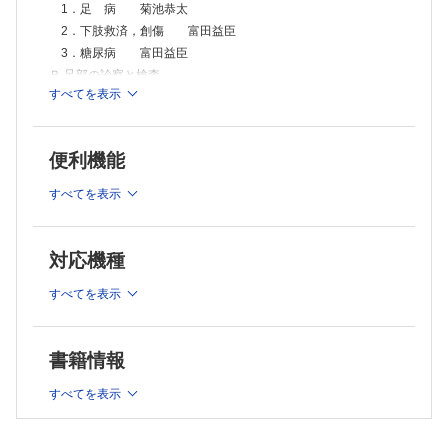
1．足 病 菊池恭太
2．下肢救済，創傷 富田益臣
3．糖尿病 富田益臣
Ｂ 足部の診察と検査
すべてを表示
1．足部アライメントの診断とそのパターン 菊池 守
2．X線による画像診断
①足 病 菊池恭太
便利機能
②下肢救済 菊池 守
3．足病の画像検査
すべてを表示
①超音波 菊池恭太
②CTとMRI 菊池恭太
4．下肢救済の生理機能検査
対応機種
①下肢血流の機能的検査 長﨑和仁
すべてを表示
②下肢救済の画像検査 長﨑和仁 大沢秀吉
Ⅱ 主訴からみる鑑別診断
Ａ 足 病
書籍情報
1．痺れ
①下肢の痺れ 菊池 守
すべてを表示
②足部に限定した痺れや痛み 菊池 守
2．痛み（侵害受容性疼痛） 菊池恭太