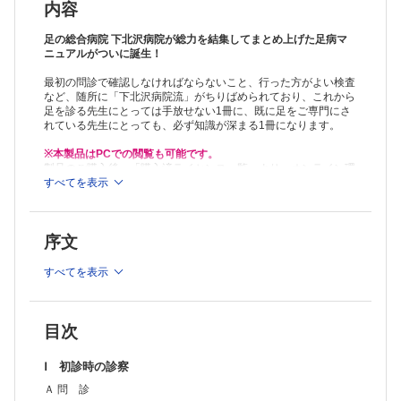
内容
足の総合病院 下北沢病院が総力を結集してまとめ上げた足病マ
ニュアルがついに誕生！
最初の問診で確認しなければならないこと、行った方がよい検査
など、随所に「下北沢病院流」がちりばめられており、これから
足を診る先生にとっては手放せない1冊に、既に足をご専門にさ
れている先生にとっても、必ず知識が深まる1冊になります。
※本製品はPCでの閲覧も可能です。
製品のご購入後、「購入済ライセンス一覧」より、オンライン環
境で閲覧可能なPDF版をご覧いただけます。詳細は
すべてを表示
こちら
でご確
認ください。
推奨ブラウザ： Firefox 最新版 / Google Chrome 最新版 / Safari
最新版
序文
すべてを表示
目次
Ⅰ 初診時の診察
Ａ 問 診