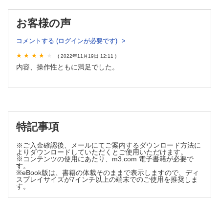
3．間欠性跛行 長﨑和仁
4．足趾変形 菊池恭太
お客様の声
5．爪の異常 久道勝也
6．皮 疹 久道勝也
コメントする (ログインが必要です)
7．紫 斑 久道勝也
( 2022年11月19日 12:11 )
8．圧痛を伴う下肢の結節 （結節性紅斑とその他の鑑別疾
患） 久道勝也
内容、操作性ともに満足でした。
9．足の色素性病変 久道勝也
10．臭い，多汗 久道勝也
11．胼胝・鶏眼・疣贅 久道勝也
12．胼胝マップ 菊池恭太
13．色調不良 長﨑和仁
特記事項
14．むくみ 菊池 守
15．こむら返り（足が攣る） 菊池 守
※ご入金確認後、メールにてご案内するダウンロード方法に
よりダウンロードしていただくとご使用いただけます。
Ｂ 慢性創傷のある患者への対応
※コンテンツの使用にあたり、m3.com 電子書籍が必要で
1．足部の潰瘍の基本的な診断 菊池 守
す。
※eBook版は、書籍の体裁そのままで表示しますので、ディ
2．下腿潰瘍の鑑別 久道勝也
スプレイサイズが7インチ以上の端末でのご使用を推奨しま
3．ガス壊疽と虚血性壊疽 長﨑和仁
す。
4．感染（発赤，腫脹，膿） 青島朋裕
Ⅲ 足の疾患 各論