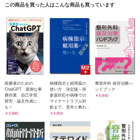
Ａ 運動器疾患
この商品を買った人はこんな商品も買っています
1．扁平足障害
①成人扁平足 菊池 守
②小児の扁平足 岩瀬 大
2．前足部の疾患
①外反母趾 菊池恭太
②強剛母趾と制限母趾 菊池恭太
③マレットトウ（槌趾），ハンマートウ，クロウトウ（鉤爪
趾） 菊池恭太
④内反小趾 菊池恭太
⑤種子骨障害 菊池恭太
⑥モートン病 菊池恭太
⑦リウマチ足 菊池恭太
医療者のための
病棟指示と頻用薬の
整形外科 保存治療ハ
3．後足部の疾患
ChatGPT 面倒な事
使い方 決定版～持
ンドブック
務作業、自己学習、
参薬対応や病棟での
①足底腱膜炎 菊池恭太
￥5,940
研究・論文作成に
マイナートラブル対
②外脛骨障害 菊池 守
も！
処まで、意外と教わ...
③アキレス腱症 菊池恭太
￥3,080
￥4,950
④足根管症候群 菊池恭太
⑤後脛骨筋腱機能不全 菊池恭太
⑥足根洞症候群 菊池恭太
⑦足根骨癒合症 菊池恭太