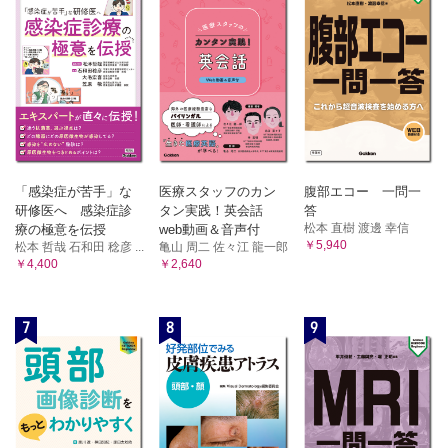
「感染症が苦手」な
医療スタッフのカン
腹部エコー 一問一
研修医へ 感染症診
タン実践！英会話
答
松本 直樹 渡邊 幸信
療の極意を伝授
web動画＆音声付
￥5,940
松本 哲哉 石和田 稔彦 ...
亀山 周二 佐々江 龍一郎
￥4,400
￥2,640
7
8
9