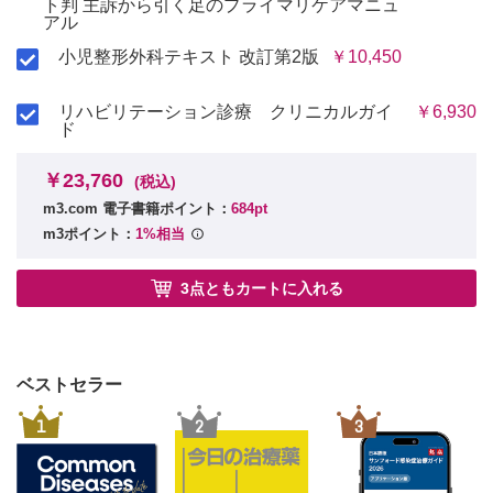
ト判 主訴から引く足のプライマリケアマニュ
アル
6．Buerger病 長﨑和仁
7．Blue toe syndrome 長﨑和仁
小児整形外科テキスト 改訂第2版
￥10,450
8．下肢静脈瘤 長﨑和仁
9．深部静脈血栓症 長﨑和仁
リハビリテーション診療 クリニカルガイ
￥6,930
Ｅ 爪
ド
1．爪・足白癬 久道勝也
2．巻き爪，陥入爪，爪甲肥厚 久道勝也
￥23,760
(税込)
3．爪と腫瘍 久道勝也
m3.com 電子書籍ポイント：
684pt
Ｆ その他
m3ポイント：
1%相当
1．膠原病・類縁疾患
①膠原病（関節リウマチなど） 富田益臣
3点ともカートに入れる
②関節リウマチ以外の膠原病・類縁疾患 田邉谷徹也
2．結晶性関節炎（痛風関節炎・CPPD関節炎） 富田益臣
3．レストレスレッグス症候群 （むずむず脚症候群，下肢静
止不能症候群） 菊池 守
ベストセラー
Ⅳ 足診療の基礎知識
Ａ 足部の解剖
1
2
3
1．骨 格 菊池恭太
2．筋肉，腱，靱帯 菊池恭太
3．血 管 菊池恭太