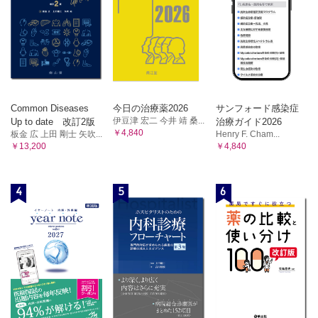
4．神 経 菊池恭太
5．関節可動域 菊池恭太
Ｂ 歩行周期 菊池恭太 岡本貢一
索引
コラム
足趾MTP関節の可動域訓練
Common Diseases
今日の治療薬2026
サンフォード感染症
神経障害と圧迫療法
伊豆津 宏二 今井 靖 桑...
Up to date 改訂2版
治療ガイド2026
体液の再分配
￥4,840
板金 広 上田 剛士 矢吹...
Henry F. Cham...
母趾の退化？
￥13,200
￥4,840
機能的制限母趾
「いつまで履かなきゃいけないんですか？」
4
5
6
爪白癬の治療ゴールをどこにすべきか