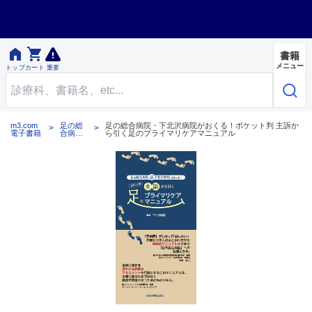


書籍
メニュー
トップ
カート
重要
m3.com
足の総
足の総合病院・下北沢病院がおくる！ポケット判 主訴か
電子書籍
合病
ら引く足のプライマリケアマニュアル
院・