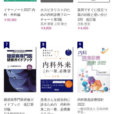
イヤーノート2027 内
ホスピタリストのた
薬局ですぐに役立つ
科・外科編
めの内科診療フロー
薬の比較と使い分け
チャート第3版
100 改訂版
￥30,360
髙岸 勝繁 上田 剛士
児島 悠史
￥8,800
￥4,400
7
8
9
糖尿病専門医研修ガ
患者さんを総合的に
内科救急診療指針
イドブック 改訂第
診るための 内科外
2022
一般社団法人 日本内科
10版
来これ一冊、必携書
学会...
日本糖尿病学会
大玉 信一