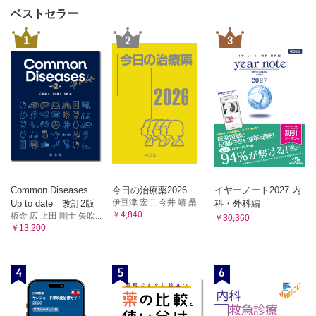
ベストセラー
1
2
3
Common Diseases
今日の治療薬2026
イヤーノート2027 内
伊豆津 宏二 今井 靖 桑...
Up to date 改訂2版
科・外科編
￥4,840
板金 広 上田 剛士 矢吹...
￥30,360
￥13,200
4
5
6