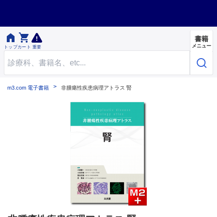


書籍
メニュー
トップ
カート
重要
m3.com 電子書籍
非腫瘍性疾患病理アトラス 腎