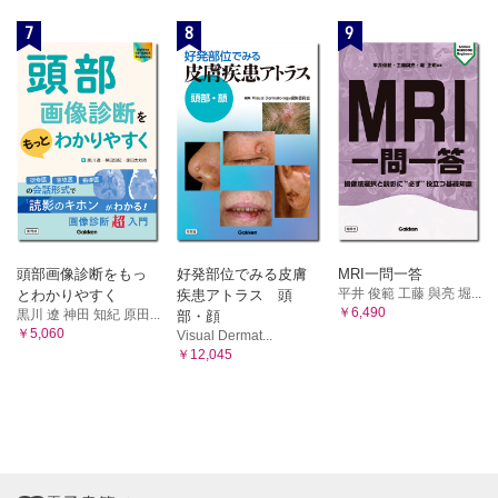
7
8
9
頭部画像診断をもっ
好発部位でみる皮膚
MRI一問一答
平井 俊範 工藤 與亮 堀...
とわかりやすく
疾患アトラス 頭
￥6,490
黒川 遼 神田 知紀 原田...
部・顔
￥5,060
Visual Dermat...
￥12,045