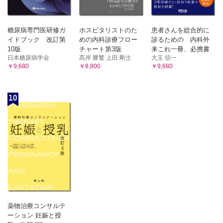
糖尿病専門医研修ガ
ホスピタリストのた
患者さんを総合的に
イドブック 改訂第
めの内科診療フロー
診るための 内科外
10版
チャート第3版
来これ一冊、必携書
日本糖尿病学会
髙岸 勝繁 上田 剛士
大玉 信一
￥9,680
￥8,800
￥9,680
10
薬物治療コンサルテ
ーション 妊娠と授