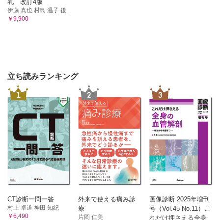
乳 改訂4版
伊藤 真也 村島 温子 後...
￥9,900
立ち読みランキング
1
2
3
CT診断一問一答
外来で使える痛み診
画像診断 2025年増刊
村上 卓道 神田 知紀
療
号（Vol.45 No.11）こ
￥6,490
片岡 仁美
れだけ押さえる全身