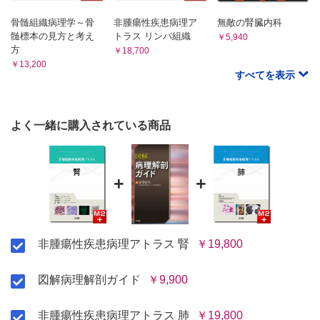
〔COLUMN〕クロロキン関連腎症
骨髄組織病理学～骨
非腫瘍性疾患病理ア
無敵の腎臓内科
20 悪性リンパ腫の浸潤─血管内大細胞型B細胞リンパ腫を
髄標本の見方と考え
トラス リンパ組織
￥5,940
含む─
方
￥18,700
21 移植腎─拒絶─
￥13,200
22 移植腎─ウイルス感染─
すべてを表示
索 引
よく一緒に購入されている商品
+
+
非腫瘍性疾患病理アトラス 腎
￥19,800
図解病理解剖ガイド
￥9,900
非腫瘍性疾患病理アトラス 肺
￥19,800