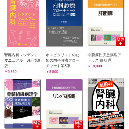
〔COLUMN〕膜性増殖性糸球体腎炎の分類Up To Date
5 単クローン性IgG沈着を伴う増殖性腎炎
6 糖尿病性腎症
7 アミロイドーシス
〔COLUMN〕質量分析を用いたアミロイドの病型診断
8 organized depositsを伴う腎疾患
9 ループス腎炎・膠原病関連腎症─血管炎を除く─
10 感染関連腎炎
11 遺伝性腎疾患
腎臓内科レジデント
ホスピタリストのた
非腫瘍性疾患病理ア
12 糸球体過剰濾過に関連した腎疾患
マニュアル 改訂第9
めの内科診療フロー
トラス 肝胆膵
13 ANCA関連血管炎，抗GBM病
版
チャート第3版
￥19,800
14 血栓性微小血管症（TMA）
￥5,830
￥8,800
〔COLUMN〕Castleman病，TAFRO症候群，POEMS症候群
15 腎硬化症
16 尿細管間質性腎炎，急性尿細管壊死
17 IgG4関連腎臓病
〔COLUMN〕IgM陽性形質細胞浸潤を伴った尿細管間質性腎
炎（IgMPC-TIN）
18 造血幹細胞移植に関連した腎障害
19 薬剤性腎障害
〔COLUMN〕免疫チェックポイント阻害薬による腎障害