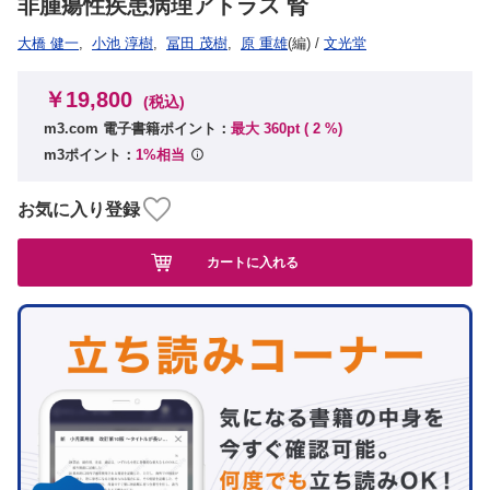
非腫瘍性疾患病理アトラス 腎
大橋 健一
,
小池 淳樹
,
冨田 茂樹
,
原 重雄
(編)
/
文光堂
￥19,800
(税込)
m3.com 電子書籍ポイント：
最大 360pt (
2
%)
m3ポイント：
1%相当
お気に入り登録
カートに入れる