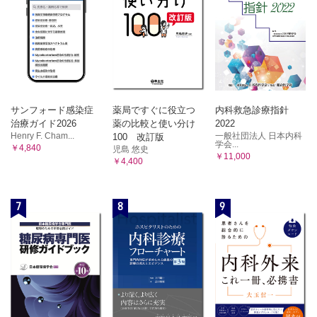
サンフォード感染症
薬局ですぐに役立つ
内科救急診療指針
治療ガイド2026
薬の比較と使い分け
2022
Henry F. Cham...
一般社団法人 日本内科
100 改訂版
学会...
￥4,840
児島 悠史
￥11,000
￥4,400
7
8
9