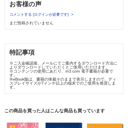
お客様の声
2 細動脈硝子化
〔COLUMN〕免疫チェックポイント阻害薬による腎障害
〔COLUMN〕クロロキン関連腎症
3 血管炎
20 悪性リンパ腫の浸潤─血管内大細胞型B細胞リンパ腫を含む─
コメントする (ログインが必要です)
C．腎生検診断のプロセス
21 移植腎─拒絶─
Ⅰ 腎生検検体の取扱い
まだ投稿されていません
22 移植腎─ウイルス感染─
Ⅱ 特殊染色で観察するポイント
索 引
Ⅲ 腎生検診断・観察の進め方
D．臨床情報からの鑑別診断
Ⅰ ネフローゼ症候群
特記事項
Ⅱ 蛋白尿・血尿の持続
Ⅲ 急性腎障害（AKI）
※ご入金確認後、メールにてご案内するダウンロード方法に
Ⅳ M蛋白血症
よりダウンロードしていただくとご使用いただけます。
※コンテンツの使用にあたり、m3.com 電子書籍が必要で
Ⅴ 時系列でみた移植腎病理の考え方
す。
※eBook版は、書籍の体裁そのままで表示しますので、ディ
Ⅵ 家族歴を有する腎疾患
スプレイサイズが7インチ以上の端末でのご使用を推奨しま
第2部 各 論
す。
主な疾患と鑑別診断
1 微小変化型ネフローゼ症候群と巣状分節性糸球体硬化症
2 IgA腎症とIgA血管炎
この商品を買った人はこんな商品も買っています
3 膜性腎症
4 C3腎症と膜性増殖性糸球体腎炎パターンを呈する糸球体
腎炎