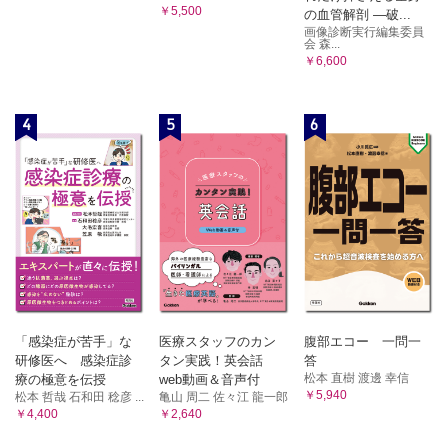
￥5,500
の血管解剖 ―破...
画像診断実行編集委員
会 森...
￥6,600
4
5
6
「感染症が苦手」な
医療スタッフのカン
腹部エコー 一問一
研修医へ 感染症診
タン実践！英会話
答
松本 直樹 渡邊 幸信
療の極意を伝授
web動画＆音声付
￥5,940
松本 哲哉 石和田 稔彦 ...
亀山 周二 佐々江 龍一郎
￥4,400
￥2,640