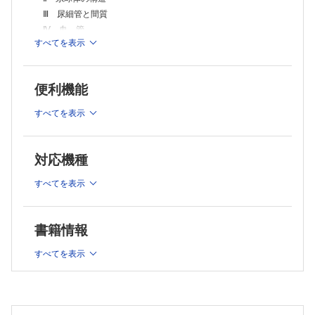
主な疾患と鑑別診断
Ⅲ 尿細管と間質
1 微小変化型ネフローゼ症候群と巣状分節性糸球体硬化症
Ⅳ 血 管
2 IgA腎症とIgA血管炎
すべてを表示
B．腎病理組織学の基本的所見
3 膜性腎症
4 C3腎症と膜性増殖性糸球体腎炎パターンを呈する糸球体腎炎
Ⅰ 糸球体の所見
〔COLUMN〕膜性増殖性糸球体腎炎の分類Up To Date
1 メサンギウム増殖
5 単クローン性IgG沈着を伴う増殖性腎炎
便利機能
2 管内細胞増多
6 糖尿病性腎症
3 膜性増殖性病変
7 アミロイドーシス
すべてを表示
〔COLUMN〕質量分析を用いたアミロイドの病型診断
4 半月体形成─管外増殖─
8 organized depositsを伴う腎疾患
5 内皮障害，係蹄基底膜の二重化
9 ループス腎炎・膠原病関連腎症─血管炎を除く─
6 spike形成
対応機種
10 感染関連腎炎
7 足細胞（ポドサイト）の病変
11 遺伝性腎疾患
すべてを表示
8 糸球体結節性病変
12 糸球体過剰濾過に関連した腎疾患
13 ANCA関連血管炎，抗GBM病
9 糸球体硬化
14 血栓性微小血管症（TMA）
10 分節性硬化
〔COLUMN〕Castleman病，TAFRO症候群，POEMS症候群
書籍情報
Ⅱ 尿細管・間質の所見
15 腎硬化症
1 間質炎症
16 尿細管間質性腎炎，急性尿細管壊死
すべてを表示
17 IgG4関連腎臓病
2 間質線維化
〔COLUMN〕IgM陽性形質細胞浸潤を伴った尿細管間質性腎炎
3 尿細管萎縮
（IgMPC-TIN）
Ⅲ 血管の所見
18 造血幹細胞移植に関連した腎障害
1 動脈硬化
19 薬剤性腎障害