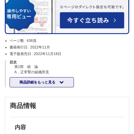
ページ数 :
436頁
書籍発行日 :
2022年11月
電子版発売日 :
2022年11月18日
目次
第1部 総 論
A．正常腎の組織所見
Ⅰ 腎の発生
商品詳細をもっと見る
Ⅱ 糸球体の構造
Ⅲ 尿細管と間質
Ⅳ 血 管
B．腎病理組織学の基本的所見
商品情報
Ⅰ 糸球体の所見
1 メサンギウム増殖
2 管内細胞増多
3 膜性増殖性病変
4 半月体形成─管外増殖─
内容
5 内皮障害，係蹄基底膜の二重化