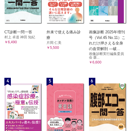
CT診断一問一答
外来で使える痛み診
画像診断 2025年増刊
村上 卓道 神田 知紀
療
号（Vol.45 No.11）こ
￥6,490
片岡 仁美
れだけ押さえる全身
￥5,500
の血管解剖 ―破...
画像診断実行編集委員
会 森...
￥6,600
4
5
6