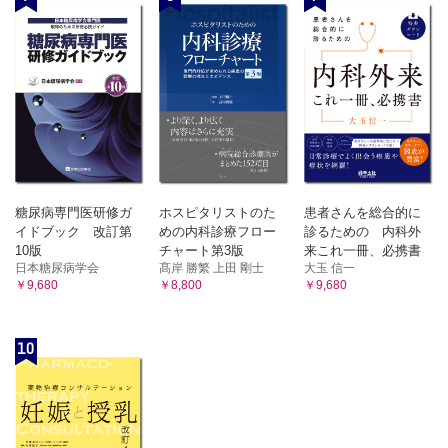
糖尿病専門医研修ガ
ホスピタリストのた
患者さんを総合的に
イドブック 改訂第
めの内科診療フロー
診るための 内科外
10版
チャート第3版
来これ一冊、必携書
日本糖尿病学会
髙岸 勝繁 上田 剛士
大玉 信一
￥9,680
￥8,800
￥9,680
10