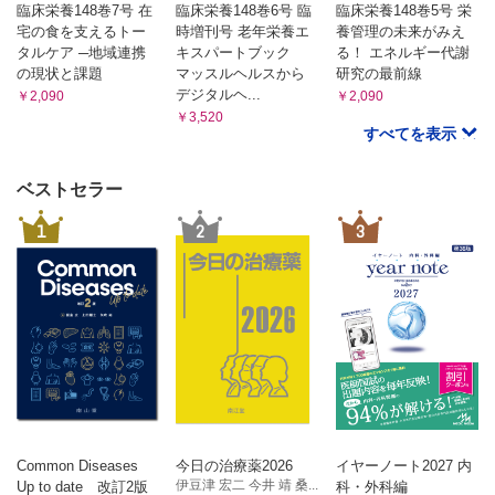
臨床栄養148巻7号 在
臨床栄養148巻6号 臨
臨床栄養148巻5号 栄
宅の食を支えるトー
時増刊号 老年栄養エ
養管理の未来がみえ
タルケア ─地域連携
キスパートブック
る！ エネルギー代謝
の現状と課題
マッスルヘルスから
研究の最前線
デジタルヘ...
￥2,090
￥2,090
￥3,520
すべてを表示
ベストセラー
1
2
3
Common Diseases
今日の治療薬2026
イヤーノート2027 内
伊豆津 宏二 今井 靖 桑...
Up to date 改訂2版
科・外科編