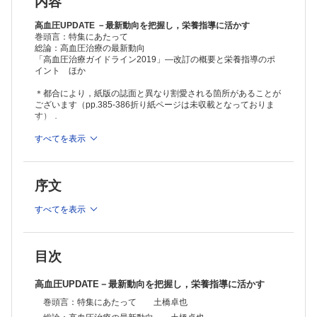
内容
高血圧UPDATE －最新動向を把握し，栄養指導に活かす
巻頭言：特集にあたって
総論：高血圧治療の最新動向
「高血圧治療ガイドライン2019」―改訂の概要と栄養指導のポ
イント ほか
＊都合により，紙版の誌面と異なり割愛される箇所があることが
ございます（pp.385-386折り紙ページは未収載となっておりま
す）．
≫ 「臨床栄養」最新号・バックナンバーはこちら
すべてを表示
※本製品はPCでの閲覧も可能です。
製品のご購入後、「購入済ライセンス一覧」より、オンライン環
序文
境で閲覧可能なPDF版をご覧いただけます。詳細は
こちら
でご確
認ください。
推奨ブラウザ： Firefox 最新版 / Google Chrome 最新版 / Safari
すべてを表示
最新版
目次
高血圧UPDATE－最新動向を把握し，栄養指導に活かす
巻頭言：特集にあたって 土橋卓也