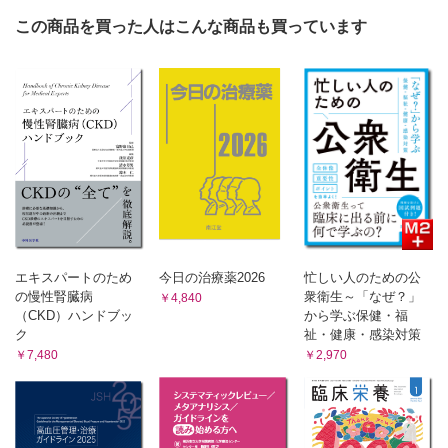
Dr.雨海の男性臨床栄養学
この商品を買った人はこんな商品も買っています
8．ものはこぶ臓器（1）―開心術と人工心肺 雨海照祥
回答しやすく・分析しやすい 業務に活かせる！ アンケ
ート調査のキホンと応用
12．2群の平均値の比較 安永和央
『日本食品標準成分表』の活用でもっと深まる 食品と調
理のキソ知識
特別編2．適切な栄養価計算のために① 渡邊智子
News＆Information
日本栄養士会医療職域
令和3年度介護報酬改定を受け医療職域での取り組みを考え
る 須永将広
エキスパートのため
今日の治療薬2026
忙しい人のための公
自治体病院
の慢性腎臓病
衆衛生～「なぜ？」
￥4,840
岡山市立市民病院 栄養科の取り組み 橋目明美
（CKD）ハンドブッ
から学ぶ保健・福
精神科病院
ク
祉・健康・感染対策
￥7,480
￥2,970
精神科病院NST活動―NST加算算定に向けた各職種の役
割 松本かずみ
厚生労働省・消費者庁
第5回国民健康・栄養調査企画解析検討会・他
おしらせ