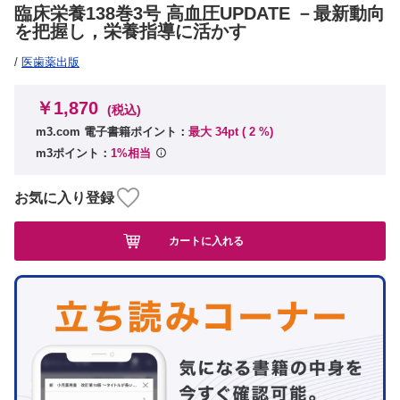
臨床栄養138巻3号 高血圧UPDATE －最新動向
を把握し，栄養指導に活かす
/
医歯薬出版
￥1,870
(税込)
m3.com 電子書籍ポイント：
最大 34pt (
2
%)
m3ポイント：
1%相当
お気に入り登録
カートに入れる