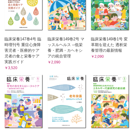
臨床栄養147巻4号 臨
臨床栄養149巻2号 マ
臨床栄養149巻1号 変
時増刊号 重症心身障
ッスルヘルス ─低栄
革期を迎えた 透析栄
害児者・医療的ケア
養・肥満・カヘキシ
養管理の最新情報
児者の食と栄養ケア
アの統合管理
￥2,090
実践ガイド
￥2,090
￥3,520