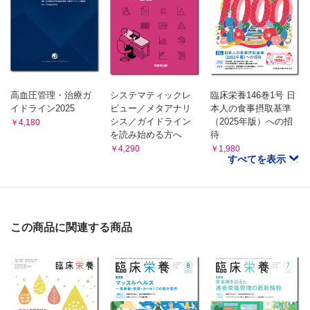
第94回日本内分泌学会学術総会・他
高血圧管理・治療ガ
システマティックレ
臨床栄養146巻1号 日
イドライン2025
ビュー／メタアナリ
本人の食事摂取基準
シス／ガイドライン
（2025年版）への招
￥4,180
を読み始める方へ
待
￥4,290
￥1,980
すべてを表示
この商品に関連する商品