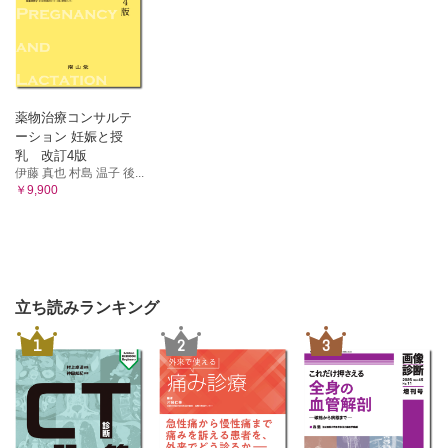
薬物治療コンサルテ
ーション 妊娠と授
乳 改訂4版
伊藤 真也 村島 温子 後...
￥9,900
立ち読みランキング
1
2
3