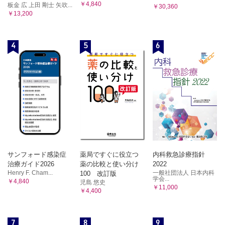
￥4,840
板金 広 上田 剛士 矢吹...
￥30,360
￥13,200
4
5
6
サンフォード感染症
薬局ですぐに役立つ
内科救急診療指針
治療ガイド2026
薬の比較と使い分け
2022
Henry F. Cham...
一般社団法人 日本内科
100 改訂版
学会...
￥4,840
児島 悠史
￥11,000
￥4,400
7
8
9