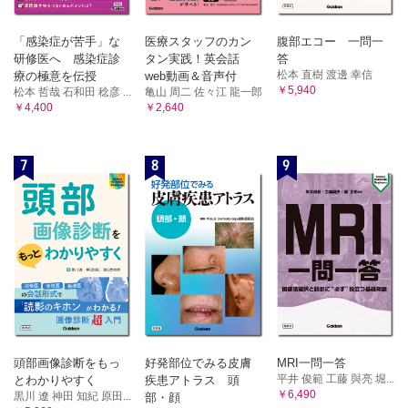
「感染症が苦手」な
医療スタッフのカン
腹部エコー 一問一
研修医へ 感染症診
タン実践！英会話
答
松本 直樹 渡邊 幸信
療の極意を伝授
web動画＆音声付
￥5,940
松本 哲哉 石和田 稔彦 ...
亀山 周二 佐々江 龍一郎
￥4,400
￥2,640
7
8
9
頭部画像診断をもっ
好発部位でみる皮膚
MRI一問一答
平井 俊範 工藤 與亮 堀...
とわかりやすく
疾患アトラス 頭
￥6,490
黒川 遼 神田 知紀 原田...
部・顔