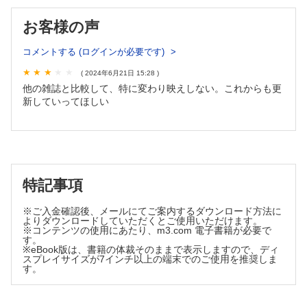
ットフォール 神谷貴樹
お客様の声
ORIGAMI ART―食に活かすおりがみ/食の教養
レモン 西田良子・他
コメントする (ログインが必要です)
活動レポート 栄養ケア・ステーション
( 2024年6月21日 15:28 )
認定栄養ケア・ステーション ちょぼ 桒原理江
他の雑誌と比較して、特に変わり映えしない。これからも更
ぷろらぼ 研究室で学んでみませんか
新していってほしい
栄養疫学：健康を規定する食要因とその改善策を「食生活」で
とらえ探る／国立大学法人奈良女子大学大学院 人間文化総
合科学研究科 食物栄養学専攻 公衆栄養学研究室 高地リ
ベカ
こんだてじまん
特記事項
じまんの一品料理 中華ちらし／医療法人社団刀圭会 協立病
院 桑田可奈子・他
※ご入金確認後、メールにてご案内するダウンロード方法に
上機嫌に働くコツ 良好な人間関係を築き，スマートに働
よりダウンロードしていただくとご使用いただけます。
こう！ 第7回
※コンテンツの使用にあたり、m3.com 電子書籍が必要で
す。
7．良好な人間関係を自ら築き，スマートに働く環境を創るた
※eBook版は、書籍の体裁そのままで表示しますので、ディ
めに 新名史典
スプレイサイズが7インチ以上の端末でのご使用を推奨しま
す。
Medical Nutritionist養成講座
39．本邦における輸液投与システム開発の歴史（6）―カテー
テルと輸液ラインの接続方式の開発 井上善文