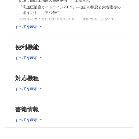
総論：高血圧治療の最新動向 土橋卓也
「高血圧治療ガイドライン2019」―改訂の概要と栄養指導の
ポイント 平和伸仁
高血圧患者の血圧変動を理解する 成田圭佑，苅尾七臣
食塩摂取と高血圧 宇津貴
すべてを表示
生活習慣修正の実践―管理栄養士の立場から 安永勝代
高齢者の高血圧とフレイル 山本浩一
便利機能
高血圧と妊娠 三戸麻子
小児期からの高血圧予防 宮川政昭
すべてを表示
高血圧アプリこそSociety 5.0時代の高血圧治療 岸拓弥
職場高血圧 佐藤浩司，上田誠二，鈴木祐介
巻頭カラー 特定保健指導における運動の意義について熟
対応機種
考する
7．減量にともなう内臓脂肪量の変化 田中喜代次，蘇リ
すべてを表示
ナ，沼尾成晴，松尾知明
スポット
書籍情報
月面農場の可能性―宇宙での食料生産をめざして 矢野幸子
フレイル健診―健康寿命の延伸に向けた新たな制度 津下一
すべてを表示
代
栄養指導に役立つ医薬品の知識
9．経腸栄養法と薬（3） 薬剤・経腸栄養剤投与の実臨床とピ