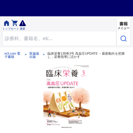


書籍
メニュー
トップ
カート
重要
m3.com 電
医歯薬
臨床栄養138巻3号 高血圧UPDATE －最新動向を把握
子書籍
出版
し，栄養指導に活かす