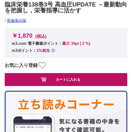
臨床栄養138巻3号 高血圧UPDATE －最新動向
を把握し，栄養指導に活かす
/
医歯薬出版
￥1,870
(税込)
m3.com 電子書籍ポイント：
最大 34pt (
2
%)
m3ポイント：
1%相当
お気に入り登録
カートに入れる