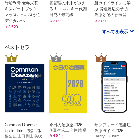
時増刊号 老年栄養エ
養管理の未来がみえ
新ガイドラインに学
キスパートブック
る！ エネルギー代謝
ぶ 骨粗鬆症の予防・
マッスルヘルスから
研究の最前線
治療とその新展開
デジタルヘ...
￥2,090
￥2,090
￥3,520
すべてを表示
ベストセラー
1
2
3
Common Diseases
今日の治療薬2026
サンフォード感染症
伊豆津 宏二 今井 靖 桑...
Up to date 改訂2版
治療ガイド2026
￥4,840
板金 広 上田 剛士 矢吹...
Henry F. Cham...