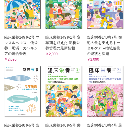
臨床栄養149巻2号 マ
臨床栄養149巻1号 変
臨床栄養148巻7号 在
ッスルヘルス ─低栄
革期を迎えた 透析栄
宅の食を支えるトー
養・肥満・カヘキシ
養管理の最新情報
タルケア ─地域連携
アの統合管理
の現状と課題
￥2,090
￥2,090
￥2,090
臨床栄養148巻6号 臨
臨床栄養148巻5号 栄
臨床栄養148巻4号 最