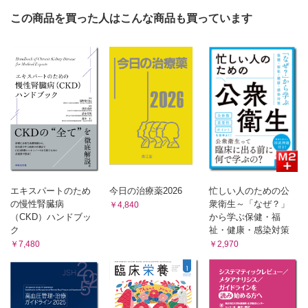
Dr.雨海の男性臨床栄養学
この商品を買った人はこんな商品も買っています
8．ものはこぶ臓器（1）―開心術と人工心肺 雨海照祥
回答しやすく・分析しやすい 業務に活かせる！ アンケ
ート調査のキホンと応用
12．2群の平均値の比較 安永和央
『日本食品標準成分表』の活用でもっと深まる 食品と調
理のキソ知識
特別編2．適切な栄養価計算のために① 渡邊智子
News＆Information
日本栄養士会医療職域
令和3年度介護報酬改定を受け医療職域での取り組みを考え
る 須永将広
エキスパートのため
今日の治療薬2026
忙しい人のための公
自治体病院
の慢性腎臓病
衆衛生～「なぜ？」
￥4,840
岡山市立市民病院 栄養科の取り組み 橋目明美
（CKD）ハンドブッ
から学ぶ保健・福
精神科病院
ク
祉・健康・感染対策
￥7,480
￥2,970
精神科病院NST活動―NST加算算定に向けた各職種の役
割 松本かずみ
厚生労働省・消費者庁
第5回国民健康・栄養調査企画解析検討会・他
おしらせ