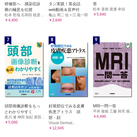
研修医へ 感染症診
タン実践！英会話
答
松本 直樹 渡邊 幸信
療の極意を伝授
web動画＆音声付
￥5,940
松本 哲哉 石和田 稔彦 ...
亀山 周二 佐々江 龍一郎
￥4,400
￥2,640
7
8
9
頭部画像診断をもっ
好発部位でみる皮膚
MRI一問一答
平井 俊範 工藤 與亮 堀...
とわかりやすく
疾患アトラス 頭
￥6,490
黒川 遼 神田 知紀 原田...
部・顔
￥5,060
Visual Dermat...
￥12,045