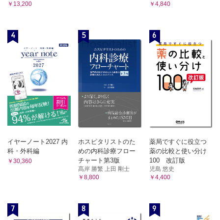
￥13,200
￥4,840
4
5
6
イヤーノート2027 内
ホスピタリストのた
薬局ですぐに役立つ
科・外科編
めの内科診療フロー
薬の比較と使い分け
チャート第3版
100 改訂版
￥30,360
髙岸 勝繁 上田 剛士
児島 悠史
￥8,800
￥4,400
7
8
9