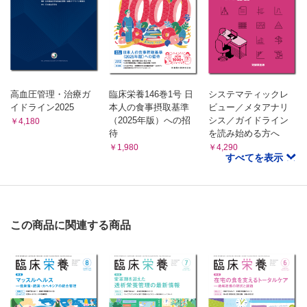
第94回日本内分泌学会学術総会・他
高血圧管理・治療ガ
臨床栄養146巻1号 日
システマティックレ
イドライン2025
本人の食事摂取基準
ビュー／メタアナリ
（2025年版）への招
シス／ガイドライン
￥4,180
待
を読み始める方へ
￥1,980
￥4,290
すべてを表示
この商品に関連する商品