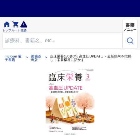


書籍
メニュー
トップ
カート
重要
m3.com 電
医歯薬
臨床栄養138巻3号 高血圧UPDATE －最新動向を把握
子書籍
出版
し，栄養指導に活かす