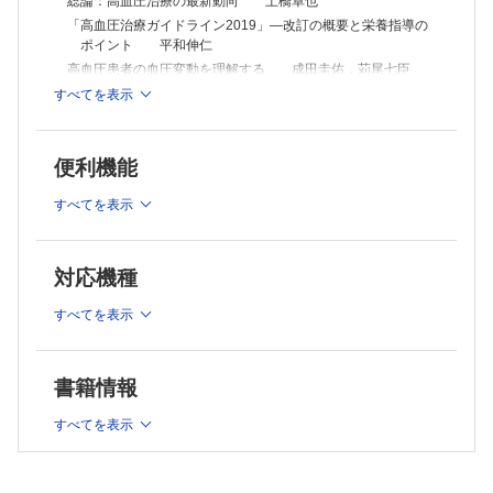
総論：高血圧治療の最新動向 土橋卓也
「高血圧治療ガイドライン2019」―改訂の概要と栄養指導の
ポイント 平和伸仁
高血圧患者の血圧変動を理解する 成田圭佑，苅尾七臣
食塩摂取と高血圧 宇津貴
すべてを表示
生活習慣修正の実践―管理栄養士の立場から 安永勝代
高齢者の高血圧とフレイル 山本浩一
便利機能
高血圧と妊娠 三戸麻子
小児期からの高血圧予防 宮川政昭
すべてを表示
高血圧アプリこそSociety 5.0時代の高血圧治療 岸拓弥
職場高血圧 佐藤浩司，上田誠二，鈴木祐介
巻頭カラー 特定保健指導における運動の意義について熟
対応機種
考する
7．減量にともなう内臓脂肪量の変化 田中喜代次，蘇リ
すべてを表示
ナ，沼尾成晴，松尾知明
スポット
書籍情報
月面農場の可能性―宇宙での食料生産をめざして 矢野幸子
フレイル健診―健康寿命の延伸に向けた新たな制度 津下一
すべてを表示
代
栄養指導に役立つ医薬品の知識
9．経腸栄養法と薬（3） 薬剤・経腸栄養剤投与の実臨床とピ