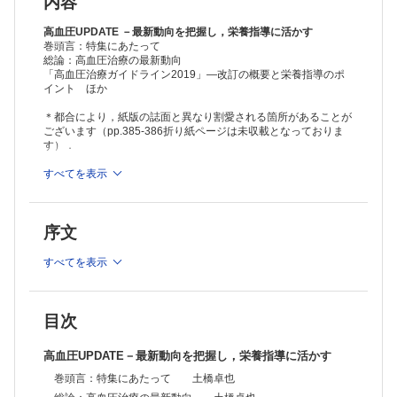
内容
高血圧UPDATE －最新動向を把握し，栄養指導に活かす
巻頭言：特集にあたって
総論：高血圧治療の最新動向
「高血圧治療ガイドライン2019」―改訂の概要と栄養指導のポ
イント ほか
＊都合により，紙版の誌面と異なり割愛される箇所があることが
ございます（pp.385-386折り紙ページは未収載となっておりま
す）．
≫ 「臨床栄養」最新号・バックナンバーはこちら
すべてを表示
※本製品はPCでの閲覧も可能です。
製品のご購入後、「購入済ライセンス一覧」より、オンライン環
序文
境で閲覧可能なPDF版をご覧いただけます。詳細は
こちら
でご確
認ください。
推奨ブラウザ： Firefox 最新版 / Google Chrome 最新版 / Safari
すべてを表示
最新版
目次
高血圧UPDATE－最新動向を把握し，栄養指導に活かす
巻頭言：特集にあたって 土橋卓也