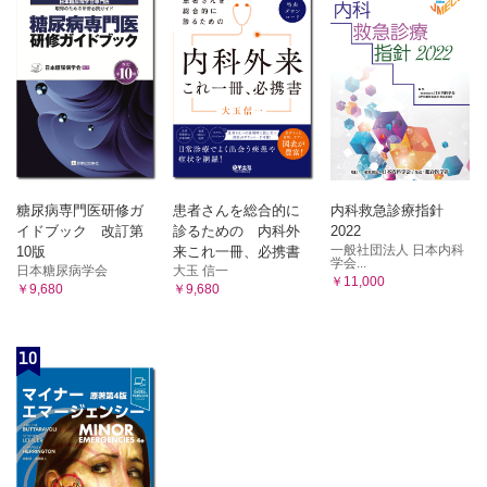
糖尿病専門医研修ガ
患者さんを総合的に
内科救急診療指針
イドブック 改訂第
診るための 内科外
2022
一般社団法人 日本内科
10版
来これ一冊、必携書
学会...
日本糖尿病学会
大玉 信一
￥11,000
￥9,680
￥9,680
10