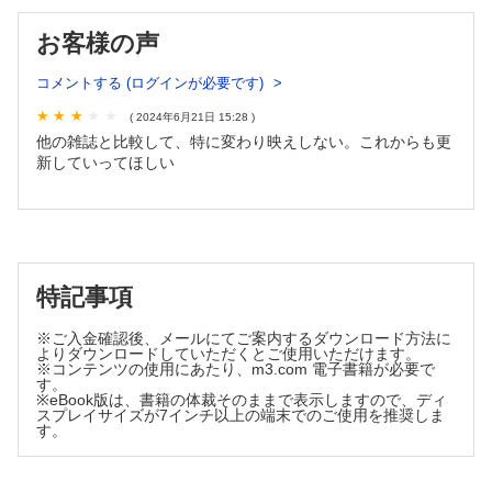
ットフォール 神谷貴樹
お客様の声
ORIGAMI ART―食に活かすおりがみ/食の教養
レモン 西田良子・他
コメントする (ログインが必要です)
活動レポート 栄養ケア・ステーション
( 2024年6月21日 15:28 )
認定栄養ケア・ステーション ちょぼ 桒原理江
他の雑誌と比較して、特に変わり映えしない。これからも更
ぷろらぼ 研究室で学んでみませんか
新していってほしい
栄養疫学：健康を規定する食要因とその改善策を「食生活」で
とらえ探る／国立大学法人奈良女子大学大学院 人間文化総
合科学研究科 食物栄養学専攻 公衆栄養学研究室 高地リ
ベカ
こんだてじまん
特記事項
じまんの一品料理 中華ちらし／医療法人社団刀圭会 協立病
院 桑田可奈子・他
※ご入金確認後、メールにてご案内するダウンロード方法に
上機嫌に働くコツ 良好な人間関係を築き，スマートに働
よりダウンロードしていただくとご使用いただけます。
こう！ 第7回
※コンテンツの使用にあたり、m3.com 電子書籍が必要で
す。
7．良好な人間関係を自ら築き，スマートに働く環境を創るた
※eBook版は、書籍の体裁そのままで表示しますので、ディ
めに 新名史典
スプレイサイズが7インチ以上の端末でのご使用を推奨しま
す。
Medical Nutritionist養成講座
39．本邦における輸液投与システム開発の歴史（6）―カテー
テルと輸液ラインの接続方式の開発 井上善文