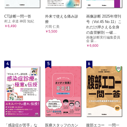
CT診断一問一答
外来で使える痛み診
画像診断 2025年増刊
村上 卓道 神田 知紀
療
号（Vol.45 No.11）こ
￥6,490
片岡 仁美
れだけ押さえる全身
￥5,500
の血管解剖 ―破...
画像診断実行編集委員
会 森...
￥6,600
4
5
6
「感染症が苦手」な
医療スタッフのカン
腹部エコー 一問一