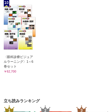
(2)症状に乏しい「高齢者の肺炎」は予防と早期発見が大
10
切！
(3)尿路感染症の判定は簡易検査キットで
(4)悪性症候群は初期対応が肝心
(5)敗血症を疑うサインを知っておこう
(6)食止めや摂食ムラがあるときはインスリン分泌を促す薬
に注意！
(7)自然回復する「意識消失」と，治さないと回復しない
「意識障害」
(8)覚醒と認識
(9)覚醒レベルの低下が起きる電解質異常・起きない電解質
〈眼科診療ビジュア
異常
ルラーニング〉1～6
(10)知っておきたい 市販の消炎鎮痛剤・坐薬のリスク
巻セット
(11)抗コリン作用を示す薬剤
￥62,700
Q&A
(1)誤嚥してムセているとき，背中を叩くタッピングをして
よいですか?
(2)何℃以上であれば「発熱あり」といえますか?
(3)いきなり高熱が出ました．何が原因と考えられますか?
立ち読みランキング
(4)発熱の原因が特定できない場合もありますか?
(5)発熱がみられたら，まずクーリングで対応すればよいで
1
2
3
すか?