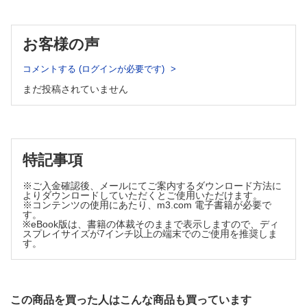
バイタルサインの異常と変化をみる
失したMさん
「意識がない」ときの考え方とチェックポイント(1)
摂食・排便・睡眠のチェックも忘れずに
事例(14) インフルエンザと診断されて6日後に意識障害がみられた
第3章 「いつもとちがう」に出合ったときの対応事例集
お客様の声
Nさん
事例を通して「様子見」と「受診」の分岐点を考えてみよう
事例(15) 倦怠感と食欲低下があり，徐々に覚醒レベルが低下したO
さん
コメントする (ログインが必要です)
1．食べない
「意識がない」ときの考え方とチェックポイント(2)
事例(1) 「なんとなく気持ちが悪く，味がしない」と言うA
まだ投稿されていません
事例(16) 急に覚醒レベルが低下し，意識障害が進行しているPさん
さん
「意識がない」ときに求められる対応
事例(2) 嘔吐・発熱があり，急に食べられなくなったBさん
8．脈拍数が多い（頻脈）
「食べない」ときに求められる対応
事例(17) 数日前から脈拍数が多い状態が続いているQさん
事例(18) 4日前から脈拍数が多く，活気がなくなってきたRさん
「食べない」ときの考え方とチェックポイント
「脈拍数が多い」とき（頻脈）に求められる対応
特記事項
事例(3) 発熱後に摂食率が落ち，食事中に呼吸困難となっ
「脈拍数が多い」とき（頻脈）の考え方とチェックポイント
たCさん
9．呼吸数が増えている
※ご入金確認後、メールにてご案内するダウンロード方法に
2．発熱している
「呼吸数が増えている」ときに求められる対応と考え方
よりダウンロードしていただくとご使用いただけます。
事例(4) 悪寒戦慄を伴う発熱が続くDさん
10．呼吸していない? 心停止?
※コンテンツの使用にあたり、m3.com 電子書籍が必要で
す。
「発熱している」ときに求められる対応
事例(19) 介護スタッフが訪室したところ，呼吸が止まっていたSさ
※eBook版は、書籍の体裁そのままで表示しますので、ディ
ん
「発熱している」ときの考え方とチェックポイント
スプレイサイズが7インチ以上の端末でのご使用を推奨しま
「呼吸していない?」「心停止?」のときの考え方
す。
3．痛みを訴える
「呼吸していない?」「心停止?」のときに求められる対応
「痛みの7ポイント」をチェックして活用しよう
第4章 終末期対応の実際
事例(5) 急に左胸・背部の激しい痛みを訴えたEさん
看取りの場の移り変わり
死因がわからなければ「解剖」になることも
事例(6) 尻もちをついた後，体位交換時に強い痛みを訴え
この商品を買った人はこんな商品も買っています
病院に向けた意思確認書は3つに分けて用意しよう
るようになったFさん