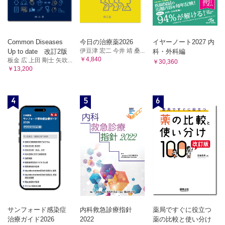
10．呼吸していない? 心停止?
(6)微熱が続いているときは，どのように対応すればよいですか?
事例(19) 介護スタッフが訪室したところ，呼吸が止まって
(7)いったん高熱が出たものの，しばらくして自然に平熱に戻れば対
いたSさん
応は不要ですか?
「呼吸していない?」「心停止?」のときの考え方
(8)高血糖状態が長く続くと，どのような症状がみられますか?
Common Diseases
今日の治療薬2026
イヤーノート2027 内
(9)低ナトリウム血症ではどのような症状がみられますか?
「呼吸していない?」「心停止?」のときに求められる対応
伊豆津 宏二 今井 靖 桑...
Up to date 改訂2版
科・外科編
(10)腎機能が低下すると，血清ナトリウム値は上がりますか? それ
第4章 終末期対応の実際
￥4,840
板金 広 上田 剛士 矢吹...
￥30,360
とも下がりますか?
￥13,200
看取りの場の移り変わり
(11)高齢者に低ナトリウム血症が起きやすいのは，腎機能や心機能が
低下しているからですか?
死因がわからなければ「解剖」になることも
(12)痛み止めの服用による胃潰瘍を防ぐためには，どのような点に留
病院に向けた意思確認書は3つに分けて用意しよう
意すればよいですか?
4
5
6
意思確認書その1―急変時での対応
(13)水なしで飲むことができる口腔内崩壊錠（OD錠）を噛み砕いて
意思確認書その2―終末期での対応
飲んでもよいですか?
意思確認書その3―心肺停止状態での対応
(14)脱水の場合，血圧は上がりますか，それとも下がりますか?
(15)脈拍数の増加（頻脈）や低下（徐脈）をきたしやすい薬剤はあり
施設・在宅に暮らす高齢者が病院搬送後に亡くなったら
ますか?
看取りは自然死へのサポート行為
(16)心肺蘇生を行う場合，意識がないことを確認し，AED（自動体外
「終末期より手前の時期」の対応を決めておこう
式除細動器）を用意したらさっそく心肺蘇生を開始すればよいですか?
家族の意向に沿ったブレない姿勢が求められている
終末期に移行しつつある人をどう拾い上げるか
終末期にみられる症状・所見・時間的変化
看取り対応の手順
サンフォード感染症
内科救急診療指針
薬局ですぐに役立つ
第5章 高齢者医療の未来
治療ガイド2026
2022
薬の比較と使い分け