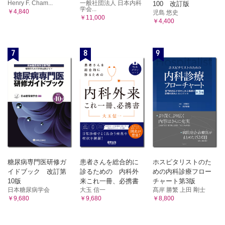
高齢者の背景・病態に合わせた対応―肺炎の場合
Henry F. Cham...
一般社団法人 日本内科
100 改訂版
学会...
￥4,840
児島 悠史
高齢者の背景・病態に合わせた対応―糖尿病の場合
￥11,000
￥4,400
高齢者は感染しやすく治りにくい
高齢者は痩せともろさが共存している
解明されていない「老衰」の本態
7
8
9
人間は何歳まで生きられるのか
老衰の指標は病態評価で
終末期対応にも求められる「多様性」
高齢者や病者の声に耳を傾けることの大切さ
「前看取り期」をしっかり確保しよう
参考文献
索引
COLUMN
(1)現場で働くスタッフに伝えたいこと
糖尿病専門医研修ガ
患者さんを総合的に
ホスピタリストのた
(2)皮下輸液の利点と実施時の留意点
イドブック 改訂第
診るための 内科外
めの内科診療フロー
(3)流行する感染症（COVID-19のような新興感染症を含む）
10版
来これ一冊、必携書
チャート第3版
への対応における留意点
日本糖尿病学会
大玉 信一
髙岸 勝繁 上田 剛士
(4)浮腫み（むくみ）がみられたときの向き合い方
￥9,680
￥9,680
￥8,800
ワンポイント MEMO
(1)「終末期」「人生の最終段階」の定義