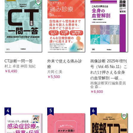
(6)微熱が続いているときは，どのように対応すればよいで
すか?
(7)いったん高熱が出たものの，しばらくして自然に平熱に
戻れば対応は不要ですか?
(8)高血糖状態が長く続くと，どのような症状がみられます
か?
(9)低ナトリウム血症ではどのような症状がみられますか?
(10)腎機能が低下すると，血清ナトリウム値は上がります
か? それとも下がりますか?
(11)高齢者に低ナトリウム血症が起きやすいのは，腎機能や
CT診断一問一答
外来で使える痛み診
画像診断 2025年増刊
心機能が低下しているからですか?
村上 卓道 神田 知紀
療
号（Vol.45 No.11）こ
(12)痛み止めの服用による胃潰瘍を防ぐためには，どのよう
￥6,490
片岡 仁美
れだけ押さえる全身
な点に留意すればよいですか?
￥5,500
の血管解剖 ―破...
(13)水なしで飲むことができる口腔内崩壊錠（OD錠）を噛
画像診断実行編集委員
会 森...
み砕いて飲んでもよいですか?
￥6,600
(14)脱水の場合，血圧は上がりますか，それとも下がります
か?
(15)脈拍数の増加（頻脈）や低下（徐脈）をきたしやすい薬
4
5
6
剤はありますか?
(16)心肺蘇生を行う場合，意識がないことを確認し，
AED（自動体外式除細動器）を用意したらさっそく心肺蘇生
を開始すればよいですか?