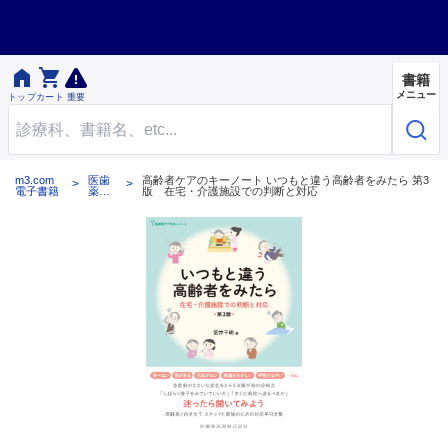


書籍
メニュー
トップ
カート
重要
m3.com
医歯
高齢者ケアのキーノート いつもと違う高齢者をみたら 第3
電子書籍
薬出
版 在宅・介護施設での判断と対応
版