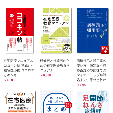
意思確認書その1―急変時での対応
事例(7) 朝から胃の部分の痛みを訴え，微熱もみられるGさ
意思確認書その2―終末期での対応
ん
意思確認書その3―心肺停止状態での対応
「痛みを訴える」ときに求められる対応
施設・在宅に暮らす高齢者が病院搬送後に亡くなったら
「痛みを訴える」ときの考え方とチェックポイント
看取りは自然死へのサポート行為
4．機嫌が悪い
「終末期より手前の時期」の対応を決めておこう
家族の意向に沿ったブレない姿勢が求められている
事例(8) 退院日から不眠や便秘があり，不機嫌になったHさ
終末期に移行しつつある人をどう拾い上げるか
ん
終末期にみられる症状・所見・時間的変化
「機嫌が悪い」とき（せん妄）に求められる対応
看取り対応の手順
「せん妄」の考え方とチェックポイント
第5章 高齢者医療の未来
5．低血糖
高齢者の背景・病態に合わせた対応―肺炎の場合
高齢者の背景・病態に合わせた対応―糖尿病の場合
事例(9) 食欲低下や倦怠感，易怒性がみられ，その後覚醒
在宅医療マニュアル
研修医と指導医のた
病棟指示と頻用薬の
高齢者は感染しやすく治りにくい
レベルが低下したIさん
ココキン帖 第2版 ～
めの在宅医療教育マ
使い方 決定版～持
高齢者は痩せともろさが共存している
事例(10) 食欲低下や倦怠感，著明な発汗がみられ，その後
在宅医必携 ココロエ
ニュアル
参薬対応や病棟での
解明されていない「老衰」の本態
覚醒レベルが低下したJさん
とキンキ
マイナートラブル対
￥6,380
人間は何歳まで生きられるのか
「低血糖」のときに求められる対応
処まで、意外と教わ...
老衰の指標は病態評価で
￥4,180
「低血糖」の考え方とチェックポイント
終末期対応にも求められる「多様性」
￥4,950
6．高血糖
高齢者や病者の声に耳を傾けることの大切さ
「前看取り期」をしっかり確保しよう
事例(11) 倦怠感や食欲低下，口腔乾燥がみられ，覚醒レベ
参考文献
ルが低下したKさん
「高血糖」のときに求められる対応
索引
「高血糖」の考え方とチェックポイント
COLUMN