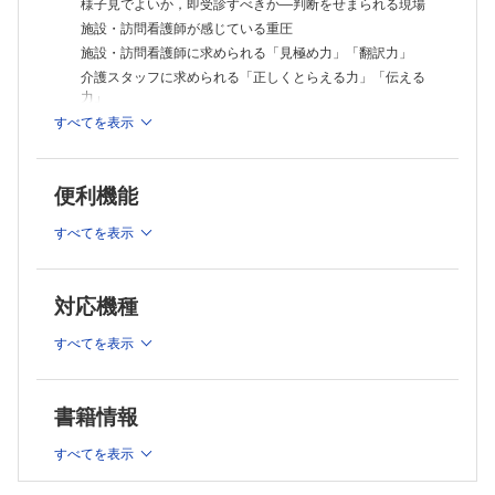
様子見でよいか，即受診すべきか―判断をせまられる現場
事例(5) 急に左胸・背部の激しい痛みを訴えたEさん
事例(6) 尻もちをついた後，体位交換時に強い痛みを訴えるように
施設・訪問看護師が感じている重圧
なったFさん
施設・訪問看護師に求められる「見極め力」「翻訳力」
事例(7) 朝から胃の部分の痛みを訴え，微熱もみられるGさん
介護スタッフに求められる「正しくとらえる力」「伝える
「痛みを訴える」ときに求められる対応
力」
「痛みを訴える」ときの考え方とチェックポイント
「いつもとちがう」ときの対応は環境によって異なる
すべてを表示
4．機嫌が悪い
どのような環境下でも情報共有は不可欠
事例(8) 退院日から不眠や便秘があり，不機嫌になったHさん
「機嫌が悪い」とき（せん妄）に求められる対応
「自然死」としての看取りはアクシデントによる死を乗り越
「せん妄」の考え方とチェックポイント
えた先にある
便利機能
5．低血糖
「いつも」を知り，アクシデントの芽を摘み取る
事例(9) 食欲低下や倦怠感，易怒性がみられ，その後覚醒レベルが
すべてを表示
介助技量だけで症状を克服しようとしていませんか
低下したIさん
原因が複数あるなら対応の前に検索を
事例(10) 食欲低下や倦怠感，著明な発汗がみられ，その後覚醒レベ
ルが低下したJさん
原因検索とスタッフの負担軽減のために医療知識を身につけ
対応機種
「低血糖」のときに求められる対応
よう
「低血糖」の考え方とチェックポイント
介護と看護の意見がまとまらない理由
すべてを表示
6．高血糖
「職制」で意思決定の権限を明確に
事例(11) 倦怠感や食欲低下，口腔乾燥がみられ，覚醒レベルが低下
介護と看護が連携するための望ましい姿勢
したKさん
「高血糖」のときに求められる対応
第2章 症状とバイタルサインのみかた
書籍情報
「高血糖」の考え方とチェックポイント
「いつもとちがう」に出合ったら―ささいな情報も見落とさ
7．意識がない
すべてを表示
ない
事例(12) 排便後，トイレ内で意識消失したLさん
うまく活用したい「パルスオキシメータ」
事例(13) 施設入居中の姉の面会に来て，会話している途中に意識消