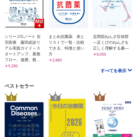
7．意識がない
(1)現場で働くスタッフに伝えたいこと
(2)皮下輸液の利点と実施時の留意点
事例(12) 排便後，トイレ内で意識消失したLさん
(3)流行する感染症（COVID-19のような新興感染症を含む）への対応
事例(13) 施設入居中の姉の面会に来て，会話している途中
における留意点
に意識消失したMさん
(4)浮腫み（むくみ）がみられたときの向き合い方
「意識がない」ときの考え方とチェックポイント(1)
ワンポイント MEMO
事例(14) インフルエンザと診断されて6日後に意識障害が
シリーズGノート 在
まとめ抗菌薬 表と
足関節ねんざ症候群
(1)「終末期」「人生の最終段階」の定義
みられたNさん
宅医療 藤田総診リ
リストで一覧・比較
―足くびのねんざを
(2)症状に乏しい「高齢者の肺炎」は予防と早期発見が大切！
事例(15) 倦怠感と食欲低下があり，徐々に覚醒レベルが低
アル実践ガイド～ス
できる、特徴と使い
正しく理解する書―
(3)尿路感染症の判定は簡易検査キットで
下したOさん
(4)悪性症候群は初期対応が肝心
タートアップ、業務
方
￥6,050
(5)敗血症を疑うサインを知っておこう
フロー、連携、教...
「意識がない」ときの考え方とチェックポイント(2)
￥3,960
(6)食止めや摂食ムラがあるときはインスリン分泌を促す薬に注意！
￥5,280
事例(16) 急に覚醒レベルが低下し，意識障害が進行してい
(7)自然回復する「意識消失」と，治さないと回復しない「意識障
すべてを表示
るPさん
害」
「意識がない」ときに求められる対応
(8)覚醒と認識
ベストセラー
8．脈拍数が多い（頻脈）
(9)覚醒レベルの低下が起きる電解質異常・起きない電解質異常
(10)知っておきたい 市販の消炎鎮痛剤・坐薬のリスク
事例(17) 数日前から脈拍数が多い状態が続いているQさん
1
2
3
(11)抗コリン作用を示す薬剤
事例(18) 4日前から脈拍数が多く，活気がなくなってきたR
Q&A
さん
(1)誤嚥してムセているとき，背中を叩くタッピングをしてよいです
「脈拍数が多い」とき（頻脈）に求められる対応
か?
「脈拍数が多い」とき（頻脈）の考え方とチェックポイント
(2)何℃以上であれば「発熱あり」といえますか?
9．呼吸数が増えている
(3)いきなり高熱が出ました．何が原因と考えられますか?
(4)発熱の原因が特定できない場合もありますか?
「呼吸数が増えている」ときに求められる対応と考え方
(5)発熱がみられたら，まずクーリングで対応すればよいですか?