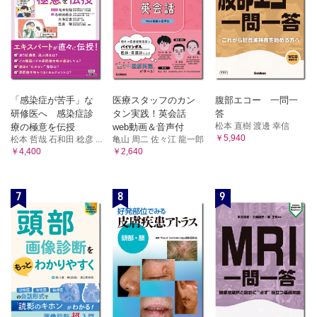
「感染症が苦手」な
医療スタッフのカン
腹部エコー 一問一
研修医へ 感染症診
タン実践！英会話
答
松本 直樹 渡邊 幸信
療の極意を伝授
web動画＆音声付
￥5,940
松本 哲哉 石和田 稔彦 ...
亀山 周二 佐々江 龍一郎
￥4,400
￥2,640
7
8
9