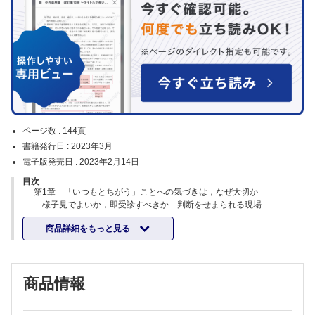
ページ数 :
144頁
書籍発行日 :
2023年3月
電子版発売日 :
2023年2月14日
目次
第1章 「いつもとちがう」ことへの気づきは，なぜ大切か
様子見でよいか，即受診すべきか―判断をせまられる現場
施設・訪問看護師が感じている重圧
商品詳細をもっと見る
施設・訪問看護師に求められる「見極め力」「翻訳力」
介護スタッフに求められる「正しくとらえる力」「伝える力」
「いつもとちがう」ときの対応は環境によって異なる
どのような環境下でも情報共有は不可欠
商品情報
「自然死」としての看取りはアクシデントによる死を乗り越えた先に
ある
「いつも」を知り，アクシデントの芽を摘み取る