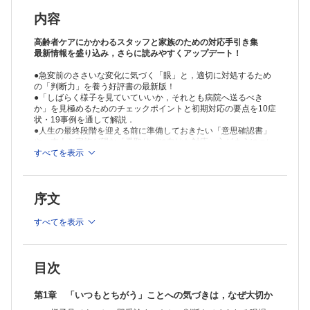
介助技量だけで症状を克服しようとしていませんか
原因が複数あるなら対応の前に検索を
内容
原因検索とスタッフの負担軽減のために医療知識を身につけよう
介護と看護の意見がまとまらない理由
高齢者ケアにかかわるスタッフと家族のための対応手引き集
「職制」で意思決定の権限を明確に
最新情報を盛り込み，さらに読みやすくアップデート！
介護と看護が連携するための望ましい姿勢
●急変前のささいな変化に気づく「眼」と，適切に対処するため
第2章 症状とバイタルサインのみかた
の「判断力」を養う好評書の最新版！
「いつもとちがう」に出合ったら―ささいな情報も見落とさない
●「しばらく様子を見ていていいか，それとも病院へ送るべき
うまく活用したい「パルスオキシメータ」
か」を見極めるためのチェックポイントと初期対応の要点を10症
バイタルサインの異常と変化をみる
状・19事例を通して解説．
摂食・排便・睡眠のチェックも忘れずに
●人生の最終段階を迎える前に準備しておきたい「意思確認書」
第3章 「いつもとちがう」に出合ったときの対応事例集
や，本人と家族が望む「看取り」に向けた対応・心がまえについ
事例を通して「様子見」と「受診」の分岐点を考えてみよう
ても詳述．
すべてを表示
●第3版では，デザインを一新し索引を新設するとともに，施設内
1．食べない
感染対策の留意点，皮下輸液の手順，浮腫みへの対応など，今日
事例(1) 「なんとなく気持ちが悪く，味がしない」と言うAさん
の高齢者ケアに必須の知識・技術を新規収載．
事例(2) 嘔吐・発熱があり，急に食べられなくなったBさん
序文
「食べない」ときに求められる対応
※本製品はPCでの閲覧も可能です。
「食べない」ときの考え方とチェックポイント
製品のご購入後、「購入済ライセンス一覧」より、オンライン環
すべてを表示
事例(3) 発熱後に摂食率が落ち，食事中に呼吸困難となったCさん
境で閲覧可能なPDF版をご覧いただけます。詳細は
こちら
でご確
2．発熱している
認ください。
事例(4) 悪寒戦慄を伴う発熱が続くDさん
推奨ブラウザ： Firefox 最新版 / Google Chrome 最新版 / Safari
最新版
「発熱している」ときに求められる対応
目次
「発熱している」ときの考え方とチェックポイント
3．痛みを訴える
第1章 「いつもとちがう」ことへの気づきは，なぜ大切か
「痛みの7ポイント」をチェックして活用しよう