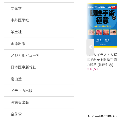
文光堂
中外医学社
羊土社
金原出版
動画＆イラスト＆写
メジカルビュー社
真でわかる眼瞼手術
の極意 [動画付き]
日本医事新報社
￥16,500
南山堂
メディカ出版
医歯薬出版
金芳堂
よく一緒に購入