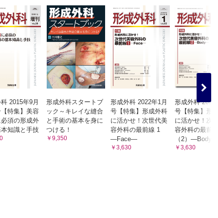
科 2015年9月
形成外科スタートブ
形成外科 2022年1月
形成外科 2022
号【特集】美容
ック～キレイな縫合
号【特集】形成外科
号【特集】形
に必須の形成外
と手術の基本を身に
に活かせ！次世代美
に活かせ！次
基本知識と手技
つける！
容外科の最前線 1
容外科の最前
0
￥9,350
―Face―
（2）―Body―
￥3,630
￥3,630