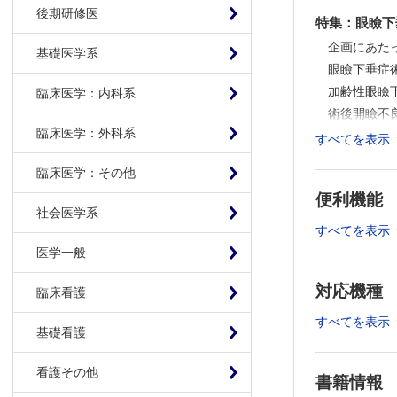
後期研修医
特集：眼瞼下
企画にあた
基礎医学系
眼瞼下垂症
加齢性眼瞼
臨床医学：内科系
術後開瞼不
臨床医学：外科系
眼瞼下垂再
すべてを表示
再手術を回
臨床医学：その他
眼瞼下垂症
便利機能
眼瞼形成術
社会医学系
連載：形成外
すべてを表示
形成外科の
医学一般
連載：教室だ
対応機種
臨床看護
(11)兵庫
すべてを表示
原著
基礎看護
単回使用陰
看護その他
症例
書籍情報