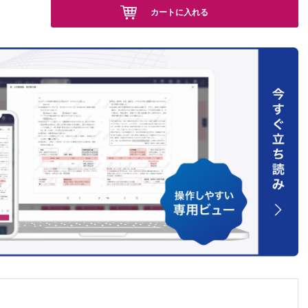
カートに入れる
を切開し
術で生じ
竜司ほ
 柴
造ほか
の1例 千田
か