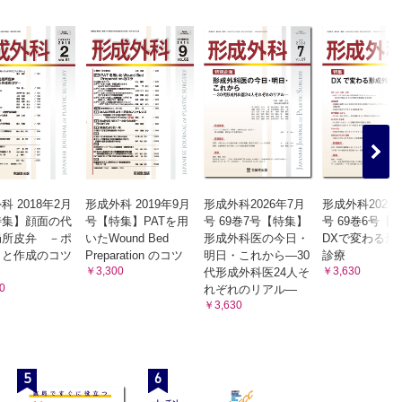
科 2018年2月
形成外科 2019年9月
形成外科2026年7月
形成外科2026
特集】顔面の代
号【特集】PATを用
号 69巻7号【特集】
号 69巻6号【
局所皮弁 －ポ
いたWound Bed
形成外科医の今日・
DXで変わる形
トと作成のコツ
Preparation のコツ
明日・これから―30
診療
￥3,300
￥3,630
代形成外科医24人そ
0
れぞれのリアル―
￥3,630
5
6