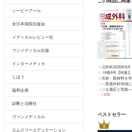
この商品に関連
シービーアール
全日本病院出版会
メディカルレビュー社
フジメディカル出版
インターメディカ
形成外科2026年8月
号 69巻8号【特集】
じほう
新素材・新材料を学
ぶ—形成外科領域に
おける適応と実践―
協和企画
￥3,630
診断と治療社
ベストセラー
ヴァンメディカル
1
エムスリーエデュケーション