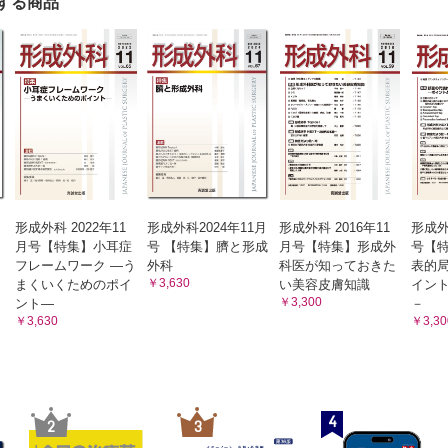
する商品
形成外科 2022年11
形成外科2024年11月
形成外科 2016年11
形成外
月号【特集】小耳症
号 【特集】臍と形成
月号【特集】形成外
号【
フレームワーク ―う
外科
科医が知っておきた
表的
￥3,630
まくいくためのポイ
い美容皮膚知識
イン
￥3,300
ント―
－
￥3,630
￥3,30
4
2
3