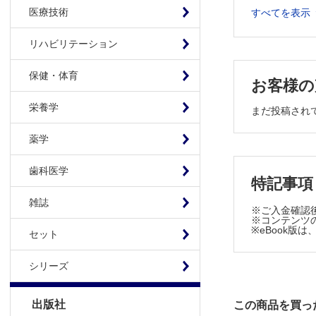
フェイスリフト
医療技術
すべてを表示
被髪頭部に
1歳男児の下顎に
リハビリテーション
工夫
保健・体育
静脈可視化
お客様の
栄養学
まだ投稿され
薬学
歯科医学
特記事項
雑誌
※ご入金確認
※コンテンツの
※eBook
セット
シリーズ
出版社
この商品を買っ