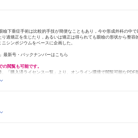
号：眼瞼下垂症手術は比較的手技が簡便なこともあり，今や形成外科の中
たり過矯正を生じたり，あるいは矯正は得られても眼瞼の形状から整容的
ミニシンポジウムをベースに企画した。
科」最新号・バックナンバーはこちら
Cでの閲覧も可能です。
後、「購入済ライセンス一覧」より、オンライン環境で閲覧可能なPDF
refox 最新版 / Google Chrome 最新版 / Safari 最新版