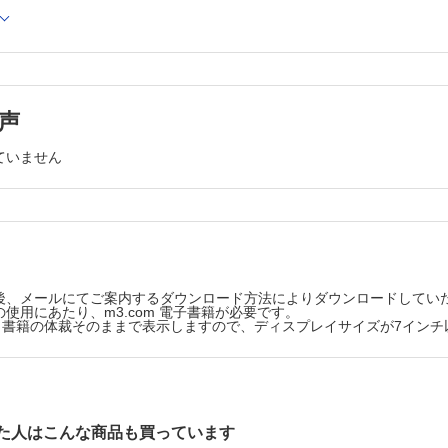
術後のpixie ear deformityの1例 小室裕造ほか
発生した基底細胞癌の5例 上田実幸ほか
発生したcentral giant cell granulomaの1例 千田大貴ほか
装置による下肢静脈瘤の簡易評価 伊藤 理ほか
声
ていません
後、メールにてご案内するダウンロード方法によりダウンロードしてい
使用にあたり、m3.com 電子書籍が必要です。
版は、書籍の体裁そのままで表示しますので、ディスプレイサイズが7イン
た人はこんな商品も買っています