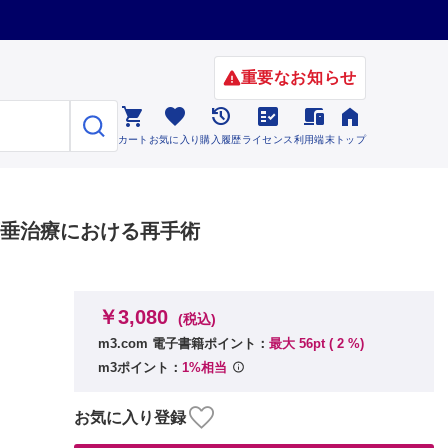
重要なお知らせ






カート
お気に入り
購入履歴
ライセンス
利用端末
トップ
瞼下垂治療における再手術
￥3,080
(税込)
m3.com 電子書籍ポイント：
最大 56pt (
2
%)
m3ポイント：
1%相当
お気に入り登録
か