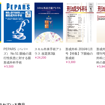
PEPARS（ペパー
スキル外来手術アト
形成外科 2016年1月
形成外
ズ） No.51 眼瞼の退
ラス 改題第3版
号【特集】下眼瞼の
増刊
￥24,200
行性疾患に対する眼
形成術
外科
￥3,300
形成外科手術
科の
￥5,500
￥5,94
されている商品