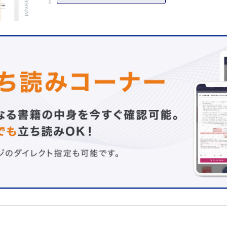
術後開瞼不良例に対する再手術の要点 田邉裕美ほか
眼瞼下垂再手術の傾向とその対策 権太浩一ほか
再手術を回避するための腱膜性眼瞼下垂症手術─眼窩隔膜
根治性の高い手術を行う─ 宮本純平
眼瞼下垂症手術における美しい瞼裂作成のコツ─腱膜前転
やすい３種の不良形状瞼裂とその対策─ 一瀬晃洋
眼瞼形成術後整容的改善手法としての眼瞼下垂手術 湯田
か
連載：形成外科NEXT─次世代の本音─
形成外科のこれから 宮脇剛司
連載：教室だより北～南
(11)兵庫医科大学 形成外科学講座 垣淵正男
原著
単回使用陰圧創傷治療システムを用いた局所陰圧閉鎖療法
田 大ほか
症例
フェイスリフト術後のpixie ear deformityの1例 小室裕
被髪頭部に発生した基底細胞癌の5例 上田実幸ほか
1歳男児の下顎に発生したcentral giant cell granuloma
大貴ほか
工夫
静脈可視化装置による下肢静脈瘤の簡易評価 伊藤 理ほ