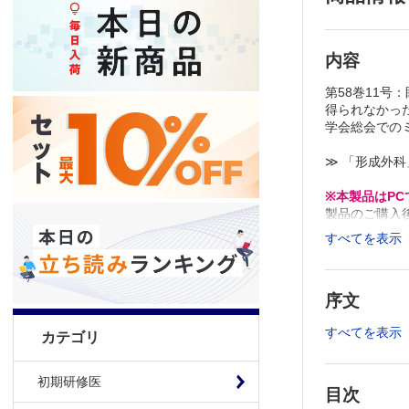
内容
第58巻11
得られなかっ
学会総会での
≫ 「形成外
※本製品はP
製品のご購入
推奨ブラウザ： Fi
すべてを表示
序文
すべてを表示
カテゴリ
初期研修医
目次