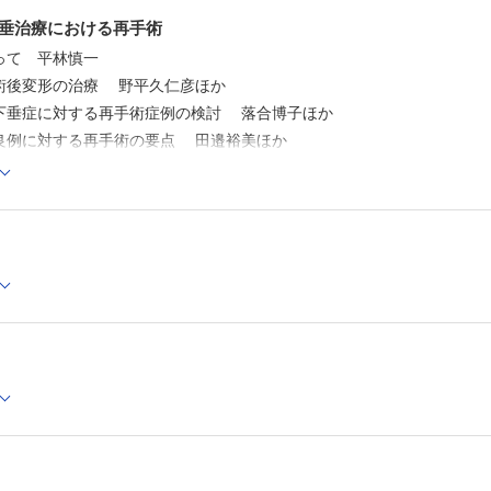
垂治療における再手術
って 平林慎一
術後変形の治療 野平久仁彦ほか
下垂症に対する再手術症例の検討 落合博子ほか
良例に対する再手術の要点 田邉裕美ほか
手術の傾向とその対策 権太浩一ほか
避するための腱膜性眼瞼下垂症手術─眼窩隔膜を切開し根治性の高い手
手術における美しい瞼裂作成のコツ─腱膜前転術で生じやすい３種の不
後整容的改善手法としての眼瞼下垂手術 湯田竜司ほか
科NEXT─次世代の本音─
これから 宮脇剛司
より北～南
医科大学 形成外科学講座 垣淵正男
圧創傷治療システムを用いた局所陰圧閉鎖療法 柴田 大ほか