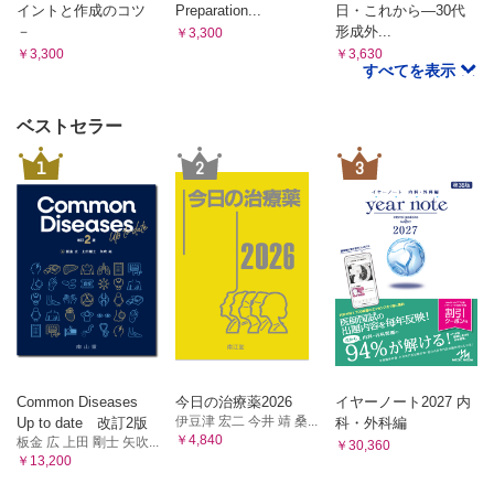
イントと作成のコツ
Preparation...
日・これから―30代
－
形成外...
￥3,300
￥3,300
￥3,630
すべてを表示
ベストセラー
1
2
3
Common Diseases
今日の治療薬2026
イヤーノート2027 内
伊豆津 宏二 今井 靖 桑...
Up to date 改訂2版
科・外科編
￥4,840
板金 広 上田 剛士 矢吹...
￥30,360
￥13,200