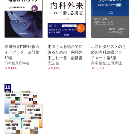
糖尿病専門医研修ガ
患者さんを総合的に
ホスピタリストのた
イドブック 改訂第
診るための 内科外
めの内科診療フロー
10版
来これ一冊、必携書
チャート第3版
日本糖尿病学会
大玉 信一
髙岸 勝繁 上田 剛士
￥9,680
￥9,680
￥8,800
10