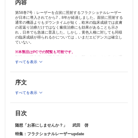
連載：形成外科NEXT─次世代の本音─
内容
実用化研究の難しさ 田中里佳
連載：教室だより北～南
第58巻7号：レーザーを点状に照射するフラクショナルレーザー
(7)筑波大学 形成外科 関堂 充
が日本に導入されてから7，8年が経過しました。面状に照射する
通常の機器よりもダウンタイムが短く，欧米の臨床成績では皮膚
原著
の若返り治療だけではなく瘢痕治療にも効果があることも示さ
眼窩内腫瘍30例の検討─IgG4関連疾患の概念を加味して─ 山下 建
れ，日本でも急速に普及した。しかし，黄色人種に対しても同様
ほか
の臨床成績が得られるかについては，いまだエビデンスは確立し
眼窩骨折の形態と眼球陥凹との関連について 福場美千子ほか
ていない。
症例
鼻腔・外鼻再建を行った先天性無鼻症の1例 森岡康祐ほか
※本製品はPCでの閲覧も可能です。
頭頸部再建において上方茎胸鎖乳突筋皮弁を用いた4例 戎谷昭吾ほか
製品のご購入後、「購入済ライセンス一覧」より、オンライン環
第II～IV趾に非典型的な癒合を示した合趾症の1例 加藤慎二ほか
境で閲覧可能なPDF版をご覧いただけます。詳細は
すべてを表示
こちら
でご確
認ください。
推奨ブラウザ： Firefox 最新版 / Google Chrome 最新版 / Safari
最新版
序文
すべてを表示
目次
随想「お茶にしませんか？」 武田 啓
特集：フラクショナルレーザーupdate