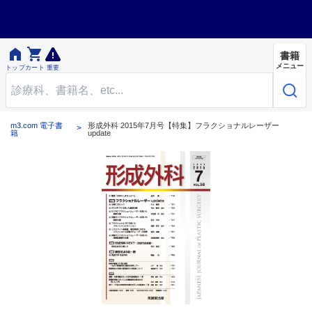


書籍
メニュー
トップ
カート
重要
m3.com 電子書
形成外科 2015年7月号【特集】フラクショナルレーザー
籍
update