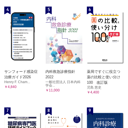
4
5
6
サンフォード感染症
内科救急診療指針
薬局ですぐに役立つ
治療ガイド2026
2022
薬の比較と使い分け
Henry F. Cham...
一般社団法人 日本内科
100 改訂版
学会...
￥4,840
児島 悠史
￥11,000
￥4,400
7
8
9