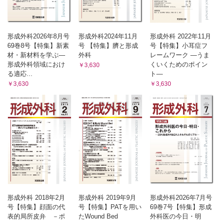
形成外科2026年8月号
形成外科2024年11月
形成外科 2022年11月
69巻8号【特集】新素
号 【特集】臍と形成
号【特集】小耳症フ
材・新材料を学ぶ—
外科
レームワーク ―うま
形成外科領域におけ
くいくためのポイン
￥3,630
る適応...
ト―
￥3,630
￥3,630
形成外科 2018年2月
形成外科 2019年9月
形成外科2026年7月号
号【特集】顔面の代
号【特集】PATを用い
69巻7号【特集】形成
表的局所皮弁 －ポ
たWound Bed
外科医の今日・明