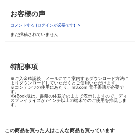
症例
鼻腔・外鼻再建を行った先天性無鼻症の1例 森岡康祐ほか
お客様の声
頭頸部再建において上方茎胸鎖乳突筋皮弁を用いた4例 戎谷
昭吾ほか
コメントする (ログインが必要です)
第II～IV趾に非典型的な癒合を示した合趾症の1例 加藤慎二
ほか
まだ投稿されていません
特記事項
※ご入金確認後、メールにてご案内するダウンロード方法に
よりダウンロードしていただくとご使用いただけます。
※コンテンツの使用にあたり、m3.com 電子書籍が必要で
す。
※eBook版は、書籍の体裁そのままで表示しますので、ディ
スプレイサイズが7インチ以上の端末でのご使用を推奨しま
す。
この商品を買った人はこんな商品も買っています