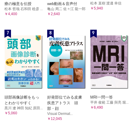
松本 直樹 渡邊 幸信
療の極意を伝授
web動画＆音声付
￥5,940
松本 哲哉 石和田 稔彦 ...
亀山 周二 佐々江 龍一郎
￥4,400
￥2,640
7
8
9
頭部画像診断をもっ
好発部位でみる皮膚
MRI一問一答
平井 俊範 工藤 與亮 堀...
とわかりやすく
疾患アトラス 頭
￥6,490
黒川 遼 神田 知紀 原田...
部・顔
￥5,060
Visual Dermat...
￥12,045