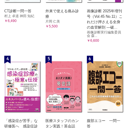
CT診断一問一答
外来で使える痛み診
画像診断 2025年増刊
村上 卓道 神田 知紀
療
号（Vol.45 No.11）こ
￥6,490
片岡 仁美
れだけ押さえる全身
￥5,500
の血管解剖 ―破...
画像診断実行編集委員
会 森...
￥6,600
4
5
6
「感染症が苦手」な
医療スタッフのカン
腹部エコー 一問一
研修医へ 感染症診
タン実践！英会話
答