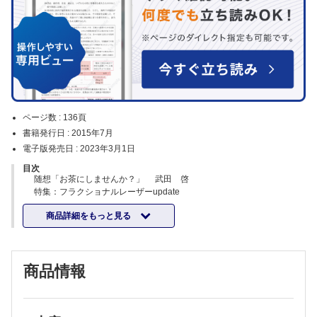
ページ数 :
136頁
書籍発行日 :
2015年7月
電子版発売日 :
2023年3月1日
目次
随想「お茶にしませんか？」 武田 啓
特集：フラクショナルレーザーupdate
企画にあたって 川上重彦
商品詳細をもっと見る
SCAAR FXを用いた瘢痕治療 竹本剛司ほか
Er:YAGフラクショナルレーザーを用いた瘢痕治療 矢加部 文ほか
炭酸ガスフラクショナルレーザーを用いた瘢痕治療 加王文祥
フラクショナルRFを用いたスキンリジュビネーション 淺岡匠子ほか
商品情報
リストカット後瘢痕，線状瘢痕に対するフラクショナル炭酸ガスレーザ
ーの効果 宮田成章
炭酸ガスフラクショナルレーザーを用いた座瘡後瘢痕の治療 岩城佳
津美ほか