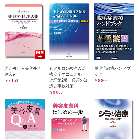
匠が教える美容外科
ヒアルロン酸注入治
脱毛症診療ハンドブ
注入術
療安全マニュアル
ック
改訂第2版 必須の知
￥7,150
￥8,800
識と事故対策
￥9,680