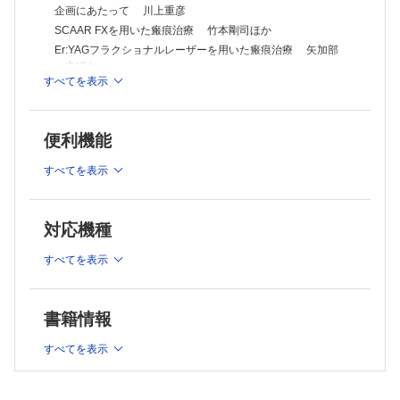
企画にあたって 川上重彦
SCAAR FXを用いた瘢痕治療 竹本剛司ほか
Er:YAGフラクショナルレーザーを用いた瘢痕治療 矢加部
文ほか
すべてを表示
炭酸ガスフラクショナルレーザーを用いた瘢痕治療 加王文
祥
フラクショナルRFを用いたスキンリジュビネーション 淺岡
便利機能
匠子ほか
リストカット後瘢痕，線状瘢痕に対するフラクショナル炭酸ガ
すべてを表示
スレーザーの効果 宮田成章
炭酸ガスフラクショナルレーザーを用いた座瘡後瘢痕の治療
岩城佳津美ほか
対応機種
連載：形成外科NEXT─次世代の本音─
実用化研究の難しさ 田中里佳
すべてを表示
連載：教室だより北～南
(7)筑波大学 形成外科 関堂 充
書籍情報
原著
眼窩内腫瘍30例の検討─IgG4関連疾患の概念を加味して─ 山
すべてを表示
下 建ほか
眼窩骨折の形態と眼球陥凹との関連について 福場美千子ほか