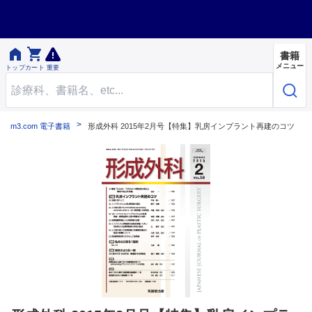


書籍
メニュー
トップ
カート
重要
m3.com 電子書籍
形成外科 2015年2月号【特集】乳房インプラント再建のコツ