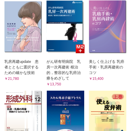
乳房再建update 患
がん研有明病院 乳
美しく仕上げる 乳癌
者とともに選択する
房一次再建術 根治
手術・乳房再建術の
ための確かな技術
的，整容的な乳癌治
コツ
療をめざして
￥21,780
￥15,400
￥13,750