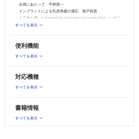
企画にあたって 平林慎一
インプラントによる乳房再建の適応 朝戸裕貴
人工物を用いたimmediate secondary reconstruction（一次二
期再建）の有用性 矢島和宜ほか
すべてを表示
コヒーシブシリコンインプラントによる乳房再建─長期経過か
ら見た問題点と対策─ 寺尾保信ほか
自家組織再建と人工物再建の比較 白石知大ほか
便利機能
インプラントと幹細胞付加脂肪移植（CAL）を併用した乳房再
建術の手技と要点 辻 直子ほか
すべてを表示
人工物を用いた乳房再建と乳癌補助療法の相互の影響につい
て 久保和之ほか
放射線照射例に対する人工物再建 岩平佳子
対応機種
連載
すべてを表示
私の心に残る1症例
No.13 大塚 壽
教室だより北～南
書籍情報
（2）久留米大学 形成外科・顎顔面外科学講座 清川兼輔
ほか
すべてを表示
原著
眼窩底骨折治療における実態模型を用いたpre-bendingチタン
メッシュプレートの有用性 加持秀明ほか