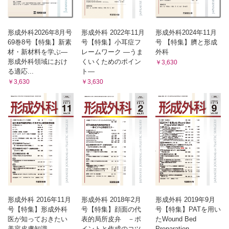
形成外科2026年8月号
形成外科 2022年11月
形成外科2024年11月
69巻8号【特集】新素
号【特集】小耳症フ
号 【特集】臍と形成
材・新材料を学ぶ—
レームワーク ―うま
外科
形成外科領域におけ
くいくためのポイン
￥3,630
る適応...
ト―
￥3,630
￥3,630
形成外科 2016年11月
形成外科 2018年2月
形成外科 2019年9月
号【特集】形成外科
号【特集】顔面の代
号【特集】PATを用い
医が知っておきたい
表的局所皮弁 －ポ
たWound Bed
美容皮膚知識
イントと作成のコツ
Preparation...