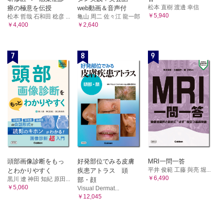
松本 直樹 渡邊 幸信
療の極意を伝授
web動画＆音声付
￥5,940
松本 哲哉 石和田 稔彦 ...
亀山 周二 佐々江 龍一郎
￥4,400
￥2,640
7
8
9
頭部画像診断をもっ
好発部位でみる皮膚
MRI一問一答
平井 俊範 工藤 與亮 堀...
とわかりやすく
疾患アトラス 頭
￥6,490
黒川 遼 神田 知紀 原田...
部・顔
￥5,060
Visual Dermat...
￥12,045