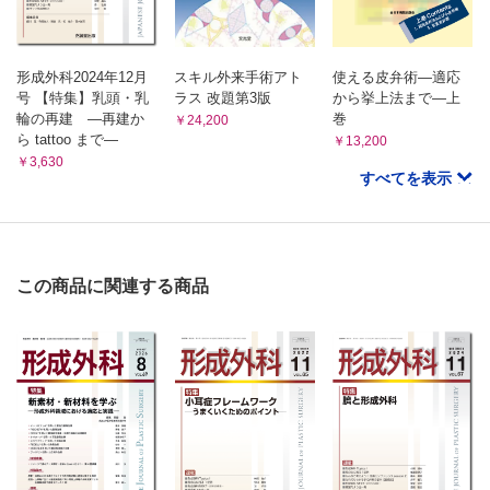
形成外科2024年12月
スキル外来手術アト
使える皮弁術―適応
号 【特集】乳頭・乳
ラス 改題第3版
から挙上法まで―上
輪の再建 ―再建か
巻
￥24,200
ら tattoo まで―
￥13,200
￥3,630
すべてを表示
この商品に関連する商品