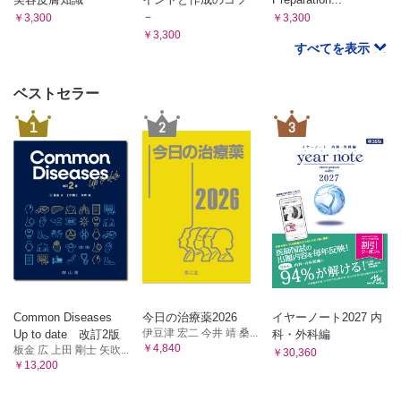
－
￥3,300
￥3,300
￥3,300
すべてを表示
ベストセラー
1
2
3
Common Diseases
今日の治療薬2026
イヤーノート2027 内
伊豆津 宏二 今井 靖 桑...
Up to date 改訂2版
科・外科編
￥4,840
板金 広 上田 剛士 矢吹...
￥30,360
￥13,200