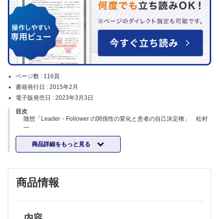
ページ数 :
116頁
書籍発行日 :
2015年2月
電子版発売日 :
2023年3月3日
目次
随想「Leader・Follower の関係性の変化と患者の自己決定権」 松村
一
特集：乳房インプラント再建のコツ
商品詳細をもっと見る
企画にあたって 平林慎一
インプラントによる乳房再建の適応 朝戸裕貴
人工物を用いたimmediate secondary reconstruction（一次二期再建）
の有用性 矢島和宜ほか
商品情報
コヒーシブシリコンインプラントによる乳房再建─長期経過から見た問
題点と対策─ 寺尾保信ほか
自家組織再建と人工物再建の比較 白石知大ほか
インプラントと幹細胞付加脂肪移植（CAL）を併用した乳房再建術の手
技と要点 辻 直子ほか
内容