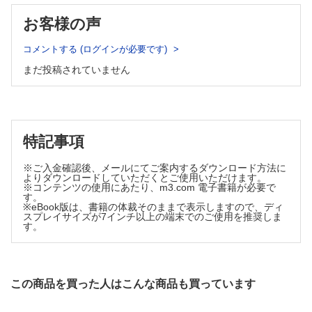
症例
お客様の声
極めてまれな異所性過誤腫性胸腺腫の1例 新井孝志郎ほか
脂肪腫を合併した副陰嚢の1例 古賀康史ほか
コメントする (ログインが必要です)
まだ投稿されていません
特記事項
※ご入金確認後、メールにてご案内するダウンロード方法に
よりダウンロードしていただくとご使用いただけます。
※コンテンツの使用にあたり、m3.com 電子書籍が必要で
す。
※eBook版は、書籍の体裁そのままで表示しますので、ディ
スプレイサイズが7インチ以上の端末でのご使用を推奨しま
す。
この商品を買った人はこんな商品も買っています