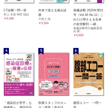
CT診断一問一答
外来で使える痛み診
画像診断 2025年増刊
村上 卓道 神田 知紀
療
号（Vol.45 No.11）こ
￥6,490
片岡 仁美
れだけ押さえる全身
￥5,500
の血管解剖 ―破...
画像診断実行編集委員
会 森...
￥6,600
4
5
6
「感染症が苦手」な
医療スタッフのカン
腹部エコー 一問一
研修医へ 感染症診
タン実践！英会話
答