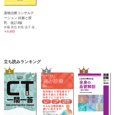
薬物治療コンサルテ
ーション 妊娠と授
乳 改訂4版
伊藤 真也 村島 温子 後...
￥9,900
立ち読みランキング
1
2
3