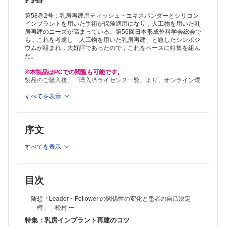
人工物を用いた乳房再建と乳癌補助療法の相互の影響について 久保和
之ほか
第58巻2号：乳房再建用ティッシュ・エキスパンダーとシリコン
放射線照射例に対する人工物再建 岩平佳子
インプラントを用いた手術が保険適用になり，人工物を用いた乳
房再建のニーズが高まっている。第56回日本形成外科学会総会で
連載
も，これを考慮し「人工物を用いた乳房再建」と題したシンポジ
私の心に残る1症例
ウムが組まれ，大好評であったので，これをベースに特集を組ん
No.13 大塚 壽
だ。
教室だより北～南
（2）久留米大学 形成外科・顎顔面外科学講座 清川兼輔ほか
※本製品はPCでの閲覧も可能です。
原著
製品のご購入後、「購入済ライセンス一覧」より、オンライン環
眼窩底骨折治療における実態模型を用いたpre-bendingチタンメッシュ
境で閲覧可能なPDF版をご覧いただけます。詳細は
こちら
でご確
プレートの有用性 加持秀明ほか
認ください。
すべてを表示
推奨ブラウザ： Firefox 最新版 / Google Chrome 最新版 / Safari
症例
最新版
極めてまれな異所性過誤腫性胸腺腫の1例 新井孝志郎ほか
脂肪腫を合併した副陰嚢の1例 古賀康史ほか
序文
すべてを表示
目次
随想「Leader・Follower の関係性の変化と患者の自己決定
権」 松村 一
特集：乳房インプラント再建のコツ