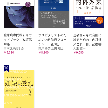
糖尿病専門医研修ガ
ホスピタリストのた
患者さんを総合的に
イドブック 改訂第
めの内科診療フロー
診るための 内科外
10版
チャート第3版
来これ一冊、必携書
日本糖尿病学会
髙岸 勝繁 上田 剛士
大玉 信一
￥9,680
￥8,800
￥9,680
10