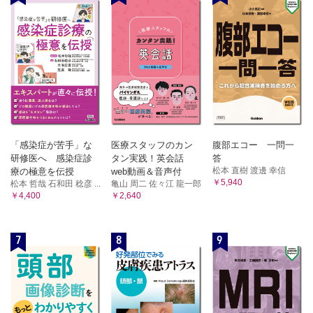
「感染症が苦手」な
医療スタッフのカン
腹部エコー 一問一
研修医へ 感染症診
タン実践！英会話
答
松本 直樹 渡邊 幸信
療の極意を伝授
web動画＆音声付
￥5,940
松本 哲哉 石和田 稔彦 ...
亀山 周二 佐々江 龍一郎
￥4,400
￥2,640
7
8
9