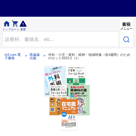


書籍
メニュー
トップ
カート
重要
m3.com 電
医歯薬
外科・小児・産科・精神・地域研修（各4週間）のため
子書籍
出版
のセット2023-2（1）