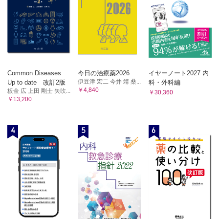
Common Diseases
今日の治療薬2026
イヤーノート2027 内
伊豆津 宏二 今井 靖 桑...
Up to date 改訂2版
科・外科編
￥4,840
板金 広 上田 剛士 矢吹...
￥30,360
￥13,200
4
5
6