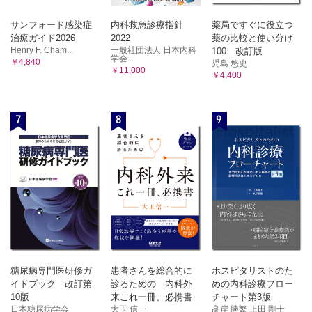
サンフォード感染症
内科救急診療指針
薬局ですぐに役立つ
治療ガイド2026
2022
薬の比較と使い分け
Henry F. Cham...
一般社団法人 日本内科
100 改訂版
学会...
￥4,840
児島 悠史
￥11,000
￥4,400
7
8
9
糖尿病専門医研修ガ
患者さんを総合的に
ホスピタリストのた
イドブック 改訂第
診るための 内科外
めの内科診療フロー
10版
来これ一冊、必携書
チャート第3版
日本糖尿病学会
大玉 信一
髙岸 勝繁 上田 剛士