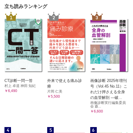
立ち読みランキング
1
2
3
CT診断一問一答
外来で使える痛み診
画像診断 2025年増刊
村上 卓道 神田 知紀
療
号（Vol.45 No.11）こ
￥6,490
片岡 仁美
れだけ押さえる全身
￥5,500
の血管解剖 ―破...
画像診断実行編集委員
会 森...
￥6,600
4
5
6