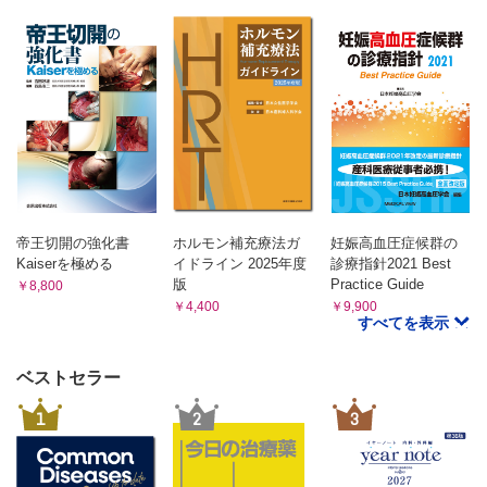
帝王切開の強化書
ホルモン補充療法ガ
妊娠高血圧症候群の
Kaiserを極める
イドライン 2025年度
診療指針2021 Best
版
Practice Guide
￥8,800
￥4,400
￥9,900
すべてを表示
ベストセラー
1
2
3