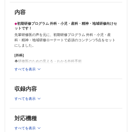
内容
◆
初期研修プログラム 外科・小児・産科・精神・地域研修向けセ
ットです！
先輩研修医の声を元に、初期研修プログラム 外科・小児・産
科・精神・地域研修ローテートで必須のコンテンツ5点をセット
にしました。
[外科]
◆
研修医のための見える・わかる外科手術
[小児科]
すべてを表示
◆
初期研修医・総合診療医のための 小児科ファーストタッチ
[産婦人科]
◆
研修医・総合診療医のための 産婦人科ファーストタッチ
収録内容
[精神科]
◆
本当にわかる精神科の薬はじめの一歩改訂第3版 具体的な処
すべてを表示
方例で経過に応じた薬物療法の考え方が身につく！
[地域医療]
◆
在宅医マニュアル 第2版
対応機種
◆
1,210円OFF！お得な特別価格でご提供します！
すべてを表示
収録コンテンツの総額：25,190円（税込）のところを、
特別価