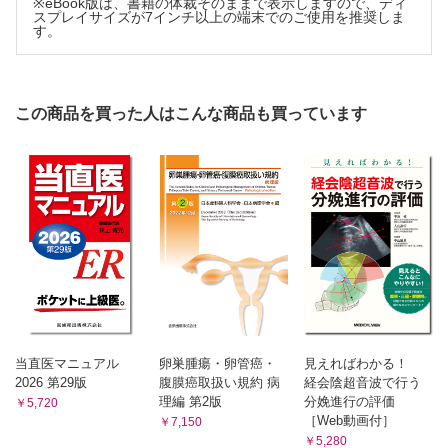
※eBook版は、書籍の体裁そのままで表示しますので、ディ
スプレイサイズが7インチ以上の端末でのご使用を推奨しま
す。
この商品を買った人はこんな商品も買っています
当直医マニュアル
卵巣腫瘍・卵管癌・
見えればわかる！
2026 第29版
腹膜癌取扱い規約 病
経会陰超音波で行う
理編 第2版
分娩進行の評価
￥5,720
［Web動画付］
￥7,150
￥5,280