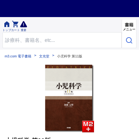


書籍
メニュー
トップ
カート
重要
m3.com 電子書籍
文光堂
小児科学 第11版