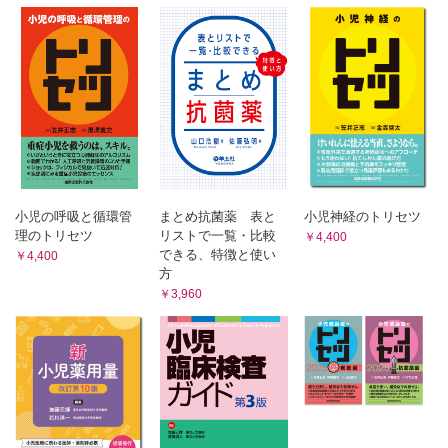
第37章 消化器疾患
第38章 腎疾患
第39章 泌尿器・生殖器疾患
第40章 血液と造血器疾患
第41章 悪性新生物
第42章 神経系疾患
第43章 筋・末梢神経と結合組織疾患
小児の呼吸と循環管
まとめ抗菌薬 表と
小児神経のトリセツ
第44章 発達障害と行動小児医学
理のトリセツ
リストで一覧・比較
￥4,400
第45章 思春期の子どもの医療
できる、特徴と使い
￥4,400
方
第46章 小児外科疾患
￥3,960
第47章 皮膚疾患
第48章 眼疾患
第49章 耳鼻咽喉疾患
第50章 歯・口腔疾患
第51章 骨・関節疾患
第52章 遺伝子治療