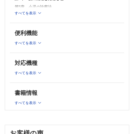
第5章 小児の診察法
すべてを表示
第6章 新生児の診察法
第7章 治療総論
第8章 予防接種
便利機能
第9章 育児の知識と乳幼児健診
すべてを表示
第10章 保育施設と小児科医
第11章 社会小児科学
対応機種
第12章 子ども虐待
すべてを表示
第13章 事故による傷害の実態とその予防
第14章 小児の救急医療
第15章 小児の集中治療
書籍情報
第16章 小児の病因総論
すべてを表示
第17章 感染症総論
第18章 健康小児の栄養と栄養不足・過剰
第19章 水・電解質・酸塩基平衡と脱水症
お客様の声
第20章 出生前小児科学