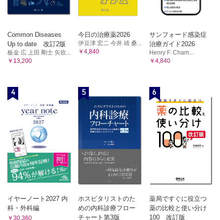
Common Diseases
今日の治療薬2026
サンフォード感染症
伊豆津 宏二 今井 靖 桑...
Up to date 改訂2版
治療ガイド2026
￥4,840
板金 広 上田 剛士 矢吹...
Henry F. Cham...
￥13,200
￥4,840
4
5
6
イヤーノート2027 内
ホスピタリストのた
薬局ですぐに役立つ
科・外科編
めの内科診療フロー
薬の比較と使い分け
チャート第3版
100 改訂版
￥30,360