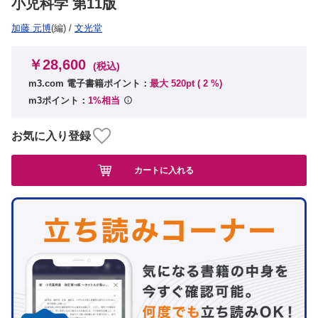
小児科学 第11版
加藤 元博
(編)
/
文光堂
￥28,600
(税込)
m3.com 電子書籍ポイント：
最大 520pt (
2
%)
m3ポイント：
1%相当
お気に入り登録
カートに入れる