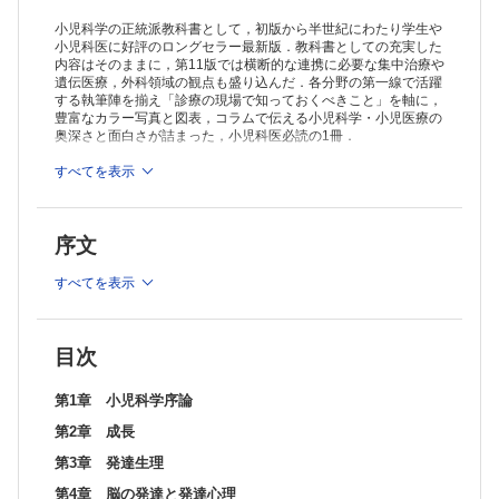
小児科学の正統派教科書として，初版から半世紀にわたり学生や
小児科医に好評のロングセラー最新版．教科書としての充実した
内容はそのままに，第11版では横断的な連携に必要な集中治療や
遺伝医療，外科領域の観点も盛り込んだ．各分野の第一線で活躍
する執筆陣を揃え「診療の現場で知っておくべきこと」を軸に，
豊富なカラー写真と図表，コラムで伝える小児科学・小児医療の
奥深さと面白さが詰まった，小児科医必読の1冊．
※本製品はPCでの閲覧も可能です。
すべてを表示
製品のご購入後、「購入済ライセンス一覧」より、オンライン環
境で閲覧可能なPDF版をご覧いただけます。詳細は
こちら
でご確
認ください。
序文
推奨ブラウザ： Firefox 最新版 / Google Chrome 最新版 / Safari
最新版
すべてを表示
目次
第1章 小児科学序論
第2章 成長
第3章 発達生理
第4章 脳の発達と発達心理