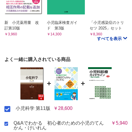
第53章 薬物投与の基本的考え方
第54章 正常数値など
新 小児薬用量 改
小児臨床検査ガイ
「小児感染症のトリ
索引
訂第10版
ド 第3版
セツ 2025」セット
￥3,960
￥14,300
￥8,360
すべてを表示
よく一緒に購入されている商品
+
+
小児科学 第11版
￥28,600
Q&Aでわかる 初心者のための小児のてん
￥5,940
かん・けいれん