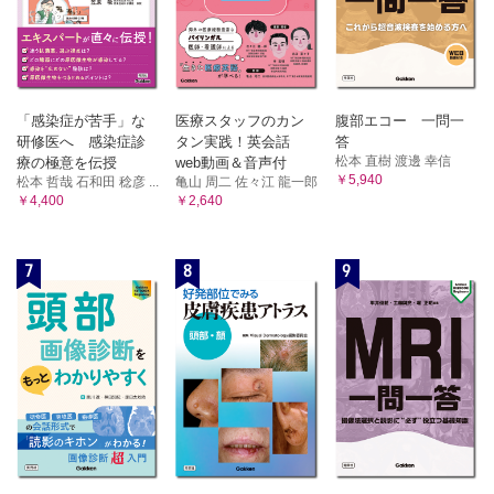
「感染症が苦手」な
医療スタッフのカン
腹部エコー 一問一
研修医へ 感染症診
タン実践！英会話
答
松本 直樹 渡邊 幸信
療の極意を伝授
web動画＆音声付
￥5,940
松本 哲哉 石和田 稔彦 ...
亀山 周二 佐々江 龍一郎
￥4,400
￥2,640
7
8
9