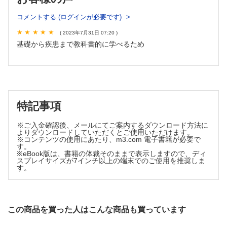
第21章 新生児学
コメントする (ログインが必要です)
第22章 早産児・低出生体重児学
( 2023年7月31日 07:20 )
第23章 遺伝医療と遺伝カウンセリング
基礎から疾患まで教科書的に学べるため
第24章 先天奇形
第25章 先天代謝異常症
第26章 代謝性疾患
第27章 成長障害と内分泌疾患
特記事項
第28章 生体防御と免疫不全症
※ご入金確認後、メールにてご案内するダウンロード方法に
第29章 アレルギー疾患
よりダウンロードしていただくとご使用いただけます。
※コンテンツの使用にあたり、m3.com 電子書籍が必要で
第30章 リウマチ性疾患と類縁疾患
す。
※eBook版は、書籍の体裁そのままで表示しますので、ディ
第31章 川崎病
スプレイサイズが7インチ以上の端末でのご使用を推奨しま
す。
第32章 ウイルス性疾患
第33章 細菌・真菌感染症
第34章 原虫・寄生虫・節足動物による疾患
この商品を買った人はこんな商品も買っています
第35章 呼吸器疾患
第36章 循環器疾患