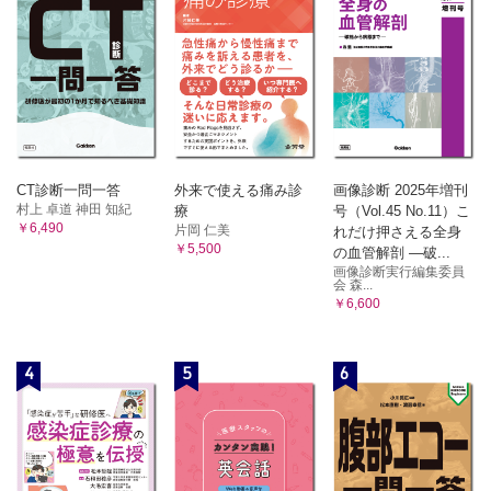
CT診断一問一答
外来で使える痛み診
画像診断 2025年増刊
村上 卓道 神田 知紀
療
号（Vol.45 No.11）こ
￥6,490
片岡 仁美
れだけ押さえる全身
￥5,500
の血管解剖 ―破...
画像診断実行編集委員
会 森...
￥6,600
4
5
6