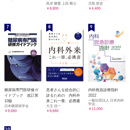
髙岸 勝繁 上田 剛士
児島 悠史
￥8,800
￥4,400
7
8
9
糖尿病専門医研修ガ
患者さんを総合的に
内科救急診療指針
イドブック 改訂第
診るための 内科外
2022
一般社団法人 日本内科
10版
来これ一冊、必携書
学会...
日本糖尿病学会
大玉 信一
￥11,000
￥9,680
￥9,680
10