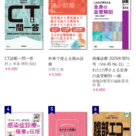
CT診断一問一答
外来で使える痛み診
画像診断 2025年増刊
村上 卓道 神田 知紀
療
号（Vol.45 No.11）こ
￥6,490
片岡 仁美
れだけ押さえる全身
￥5,500
の血管解剖 ―破...
画像診断実行編集委員
会 森...
￥6,600
4
5
6