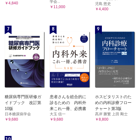
学会...
￥4,840
児島 悠史
￥11,000
￥4,400
7
8
9
糖尿病専門医研修ガ
患者さんを総合的に
ホスピタリストのた
イドブック 改訂第
診るための 内科外
めの内科診療フロー
10版
来これ一冊、必携書
チャート第3版
日本糖尿病学会
大玉 信一
髙岸 勝繁 上田 剛士
￥9,680
￥9,680
￥8,800
10