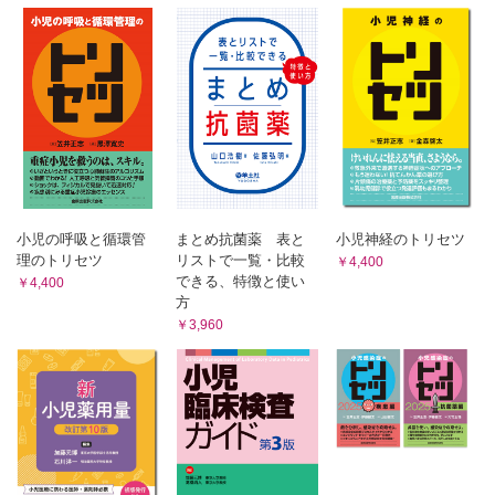
第37章 消化器疾患
第38章 腎疾患
第39章 泌尿器・生殖器疾患
第40章 血液と造血器疾患
第41章 悪性新生物
第42章 神経系疾患
第43章 筋・末梢神経と結合組織疾患
小児の呼吸と循環管
まとめ抗菌薬 表と
小児神経のトリセツ
第44章 発達障害と行動小児医学
理のトリセツ
リストで一覧・比較
￥4,400
第45章 思春期の子どもの医療
できる、特徴と使い
￥4,400
方
第46章 小児外科疾患
￥3,960
第47章 皮膚疾患
第48章 眼疾患
第49章 耳鼻咽喉疾患
第50章 歯・口腔疾患
第51章 骨・関節疾患
第52章 遺伝子治療