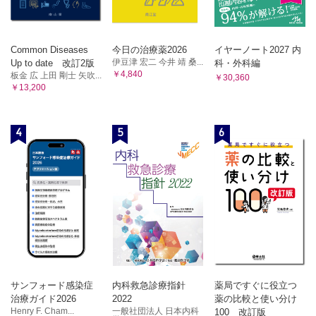
Common Diseases
今日の治療薬2026
イヤーノート2027 内
伊豆津 宏二 今井 靖 桑...
Up to date 改訂2版
科・外科編
￥4,840
板金 広 上田 剛士 矢吹...
￥30,360
￥13,200
4
5
6
サンフォード感染症
内科救急診療指針
薬局ですぐに役立つ
治療ガイド2026
2022
薬の比較と使い分け
Henry F. Cham...
一般社団法人 日本内科
100 改訂版