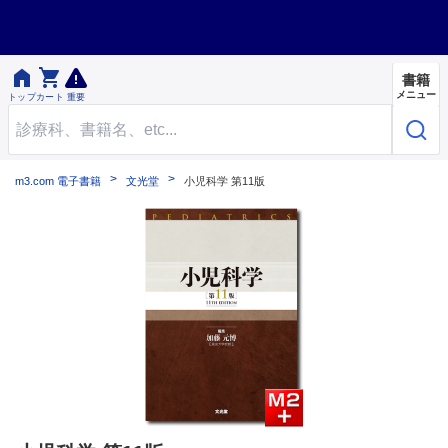


書籍
メニュー
トップ
カート
重要
m3.com 電子書籍
文光堂
小児科学 第11版