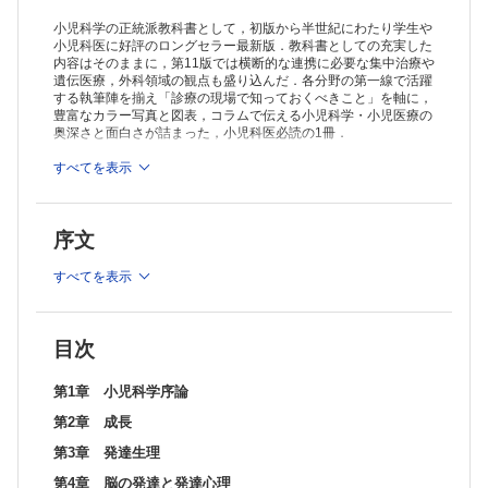
小児科学の正統派教科書として，初版から半世紀にわたり学生や
小児科医に好評のロングセラー最新版．教科書としての充実した
内容はそのままに，第11版では横断的な連携に必要な集中治療や
遺伝医療，外科領域の観点も盛り込んだ．各分野の第一線で活躍
する執筆陣を揃え「診療の現場で知っておくべきこと」を軸に，
豊富なカラー写真と図表，コラムで伝える小児科学・小児医療の
奥深さと面白さが詰まった，小児科医必読の1冊．
※本製品はPCでの閲覧も可能です。
すべてを表示
製品のご購入後、「購入済ライセンス一覧」より、オンライン環
境で閲覧可能なPDF版をご覧いただけます。詳細は
こちら
でご確
認ください。
序文
推奨ブラウザ： Firefox 最新版 / Google Chrome 最新版 / Safari
最新版
すべてを表示
目次
第1章 小児科学序論
第2章 成長
第3章 発達生理
第4章 脳の発達と発達心理