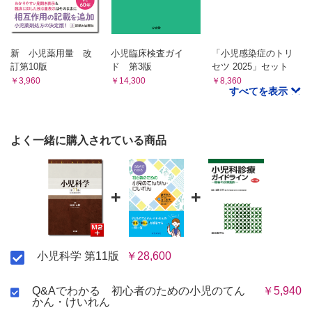
第53章 薬物投与の基本的考え方
第54章 正常数値など
新 小児薬用量 改
小児臨床検査ガイ
「小児感染症のトリ
索引
訂第10版
ド 第3版
セツ 2025」セット
￥3,960
￥14,300
￥8,360
すべてを表示
よく一緒に購入されている商品
+
+
小児科学 第11版
￥28,600
Q&Aでわかる 初心者のための小児のてん
￥5,940
かん・けいれん