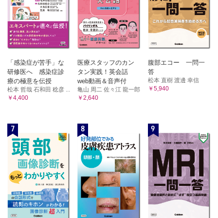
「感染症が苦手」な
医療スタッフのカン
腹部エコー 一問一
研修医へ 感染症診
タン実践！英会話
答
松本 直樹 渡邊 幸信
療の極意を伝授
web動画＆音声付
￥5,940
松本 哲哉 石和田 稔彦 ...
亀山 周二 佐々江 龍一郎
￥4,400
￥2,640
7
8
9