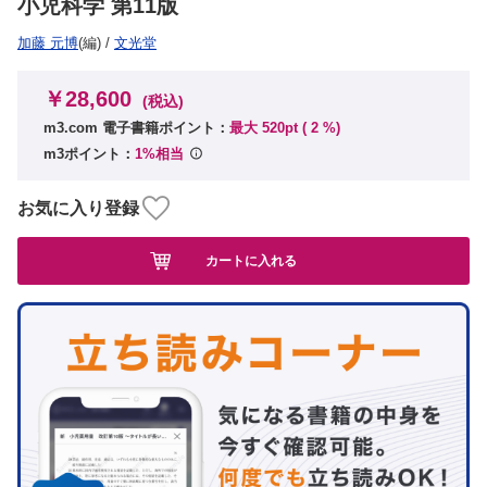
小児科学 第11版
加藤 元博
(編)
/
文光堂
￥28,600
(税込)
m3.com 電子書籍ポイント：
最大 520pt (
2
%)
m3ポイント：
1%相当
お気に入り登録
カートに入れる