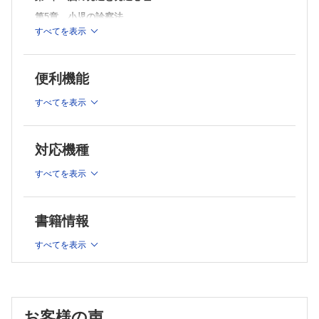
第5章 小児の診察法
すべてを表示
第6章 新生児の診察法
第7章 治療総論
第8章 予防接種
便利機能
第9章 育児の知識と乳幼児健診
すべてを表示
第10章 保育施設と小児科医
第11章 社会小児科学
対応機種
第12章 子ども虐待
すべてを表示
第13章 事故による傷害の実態とその予防
第14章 小児の救急医療
第15章 小児の集中治療
書籍情報
第16章 小児の病因総論
すべてを表示
第17章 感染症総論
第18章 健康小児の栄養と栄養不足・過剰
第19章 水・電解質・酸塩基平衡と脱水症
お客様の声
第20章 出生前小児科学