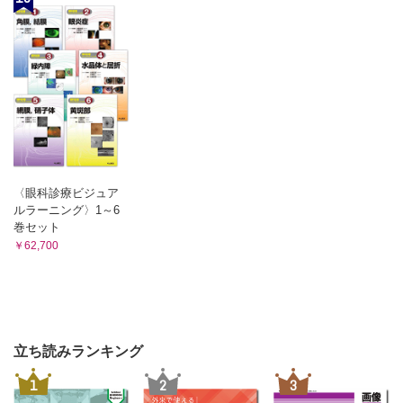
〈眼科診療ビジュア
ルラーニング〉1～6
巻セット
￥62,700
立ち読みランキング
1
2
3