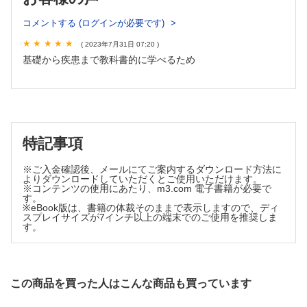
第21章 新生児学
コメントする (ログインが必要です)
第22章 早産児・低出生体重児学
( 2023年7月31日 07:20 )
第23章 遺伝医療と遺伝カウンセリング
基礎から疾患まで教科書的に学べるため
第24章 先天奇形
第25章 先天代謝異常症
第26章 代謝性疾患
第27章 成長障害と内分泌疾患
特記事項
第28章 生体防御と免疫不全症
※ご入金確認後、メールにてご案内するダウンロード方法に
第29章 アレルギー疾患
よりダウンロードしていただくとご使用いただけます。
※コンテンツの使用にあたり、m3.com 電子書籍が必要で
第30章 リウマチ性疾患と類縁疾患
す。
※eBook版は、書籍の体裁そのままで表示しますので、ディ
第31章 川崎病
スプレイサイズが7インチ以上の端末でのご使用を推奨しま
す。
第32章 ウイルス性疾患
第33章 細菌・真菌感染症
第34章 原虫・寄生虫・節足動物による疾患
この商品を買った人はこんな商品も買っています
第35章 呼吸器疾患
第36章 循環器疾患