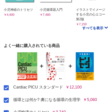
CHAP.04 反回神経麻痺
CHAP.05 横隔神経麻痺
小児神経のトリセツ
小児循環器入門
イラストでイメージ
する小児の心エコー
CHAP.06 心タンポナーデ
￥4,400
￥7,480
第2版
CHAP.07 脳出血と脳梗塞
￥7,150
≫ 【Topic】小児循環器集中治療（pediatric cardiac
すべてを表示
intensive care）における終末期医療について
巻末付録
No.01 薬剤早見表
よく一緒に購入されている商品
No.02 特殊デバイス一覧
カラー写真一覧
索引
+
+
Cardiac PICU スタンダード
￥12,100
循環とは何か? 虜になる循環の生理学
￥5,060