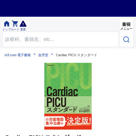


書籍
メニュー
トップ
カート
重要
m3.com 電子書籍
金芳堂
Cardiac PICU スタンダード