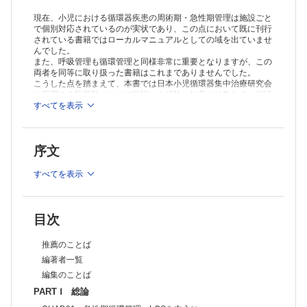
現在、小児における循環器疾患の周術期・急性期管理は施設ごと
で個別対応されているのが実状であり、この点において既に刊行
されている書籍ではローカルマニュアルとしての域を出ていませ
んでした。
また、呼吸管理も循環管理と同様非常に重要となりますが、この
両者を同等に取り扱った書籍はこれまでありませんでした。
こうした点を踏まえて、本書では日本小児循環器集中治療研究会
に所属する執筆陣（および施設）の経験・知見を結集して、施設
間をまたぐ小児CICUのスタンダードなテキストを目指して制作
すべてを表示
されました。
ぜひ本書を施設間の壁を越えた共通のリファレンスとして、そし
て小児循環器疾患における周術期・急性期管理の総合的な学習用
序文
テキストとしてお役立てください。
※本製品はPCでの閲覧も可能です。
すべてを表示
製品のご購入後、「購入済ライセンス一覧」より、オンライン環
境で閲覧可能なPDF版をご覧いただけます。詳細は
こちら
でご確
認ください。
推奨ブラウザ： Firefox 最新版 / Google Chrome 最新版 / Safari
目次
最新版
推薦のことば
編著者一覧
編集のことば
PART Ⅰ 総論