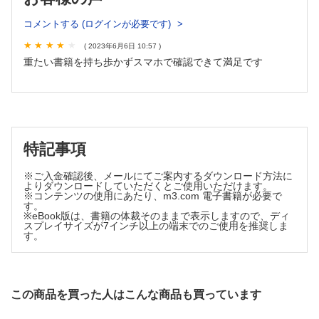
CHAP.05 総肺静脈還流異常（TAPVC）
コメントする (ログインが必要です)
CHAP.06 完全大血管転位（dTGA）
CHAP.07 新生児Ebstein奇形・三尖弁異形成
( 2023年6月6日 10:57 )
CHAP.08 ファロー四徴症（TOF）
重たい書籍を持ち歩かずスマホで確認できて満足です
CHAP.09 肺動脈弁欠損症候群（APVS）、肺動脈閉鎖兼心室
中隔欠損（PAVSD）、肺動脈閉鎖兼心室中隔欠損/主要体肺
側副血行路（PAVSD/MAPCA）
≫ 【Topic】気道・肺病変合併
CHAP.10 純型肺動脈閉鎖（PA/IVS）
特記事項
CHAP.11 大動脈縮窄（CoA）、大動脈離断（IAA）
≫ 【Topic】乳児期動脈管性ショック（ductal shock）と動
脈管開存症（PDA）管理
※ご入金確認後、メールにてご案内するダウンロード方法に
よりダウンロードしていただくとご使用いただけます。
CHAP.12 左心低形成症候群（Norwood＋RV-PAシャント）
※コンテンツの使用にあたり、m3.com 電子書籍が必要で
す。
CHAP.13 左心低形成症候群（Norwood＋modified BTシャン
※eBook版は、書籍の体裁そのままで表示しますので、ディ
ト）
スプレイサイズが7インチ以上の端末でのご使用を推奨しま
≫ 【Topic】低酸素濃度ガス吸入療法（窒素ガス療法）
す。
≫ 【Topic】Preferential Streaming
CHAP.14 内臓錯位症候群（heterotaxy syndrome）
CHAP.15 Glenn手術・Fontan手術
この商品を買った人はこんな商品も買っています
CHAP.16 急性心筋炎・心筋症
≫ 【Topic】体外式膜型人工肺（ECMO）