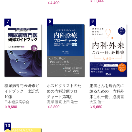
￥11,000
￥4,400
7
8
9
糖尿病専門医研修ガ
ホスピタリストのた
患者さんを総合的に
イドブック 改訂第
めの内科診療フロー
診るための 内科外
10版
チャート第3版
来これ一冊、必携書
日本糖尿病学会
髙岸 勝繁 上田 剛士
大玉 信一
￥9,680
￥8,800
￥9,680
10