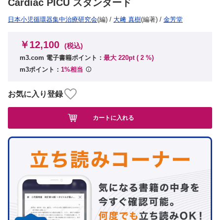
Cardiac PICU スタンダード
日本小児循環器集中治療研究会
(編)
/
大﨑 真樹
(編著)
/
金芳堂
￥12,100
(税込)
m3.com 電子書籍ポイント：
最大 220pt (
2
%)
m3ポイント：
1%相当
お気に入り登録
カートに入れる