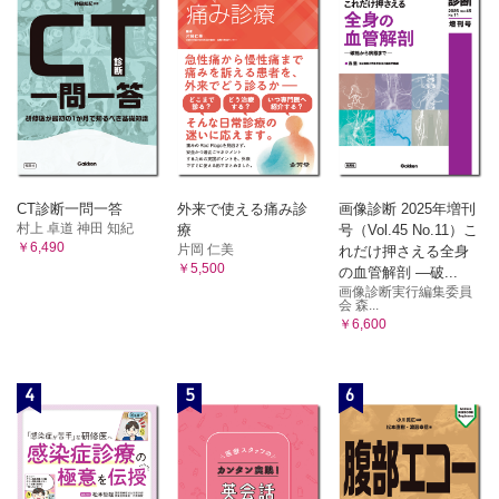
CT診断一問一答
外来で使える痛み診
画像診断 2025年増刊
村上 卓道 神田 知紀
療
号（Vol.45 No.11）こ
￥6,490
片岡 仁美
れだけ押さえる全身
￥5,500
の血管解剖 ―破...
画像診断実行編集委員
会 森...
￥6,600
4
5
6