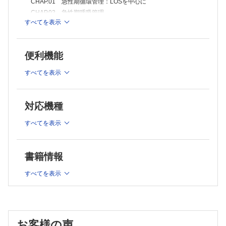
CHAP.01 急性期循環管理：LOSを中心に
CHAP.02 急性期呼吸管理
すべてを表示
≫ 【Topic】非挿管呼吸補助（NPPVとHFNC）
CHAP.03 術中麻酔管理
CHAP.04 心臓カテーテル検査の麻酔
便利機能
CHAP.05 脈の諸問題（1）周術期不整脈
≫ 【Topic】オーバードライブペーシング
すべてを表示
CHAP.06 脈の諸問題（2）ペースメーカー in CICU
≫ CHAP.06【Topic】Temporary CRT in CICU
CHAP.07 モニタリング（1）循環系
対応機種
CHAP.08 モニタリング（2）呼吸系
すべてを表示
CHAP.09 心エコー in CICU
CHAP.10 体制整備の現状と課題
PART Ⅱ 各論
書籍情報
CHAP.01 心室中隔欠損症（VSD）
CHAP.02 房室中隔欠損症（AVSD）
すべてを表示
≫ CHAP.02【Topic】PHクライシスと一酸化窒素吸入療法
（iNO）
CHAP.03 肺動脈絞扼術（mPAB）、両側肺動脈絞扼術
（bPAB）
お客様の声
CHAP.04 術前動脈管開存症（PDA）