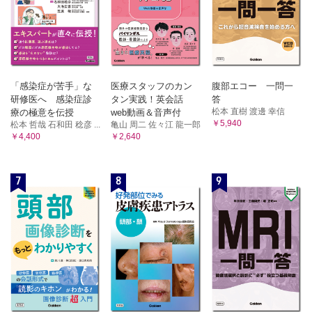
「感染症が苦手」な
医療スタッフのカン
腹部エコー 一問一
研修医へ 感染症診
タン実践！英会話
答
松本 直樹 渡邊 幸信
療の極意を伝授
web動画＆音声付
￥5,940
松本 哲哉 石和田 稔彦 ...
亀山 周二 佐々江 龍一郎
￥4,400
￥2,640
7
8
9