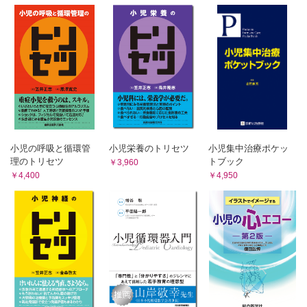
≫ 【Topic】体外循環式心肺蘇生法（ECPR）
CHAP.17 心臓移植周術期管理
≫ CHAP.17【Topic】補助人工心臓（VAD/EXCOR）
PART Ⅲ 各施設のpractice
CHAP.01 水分管理・利尿薬
CHAP.02 循環作動薬
CHAP.03 開胸管理（OCM）と二期的胸骨閉鎖（DSC）
CHAP.04 周術期抗菌薬、ドレーン、中心静脈カテーテル管理
CHAP.05 輸血
小児の呼吸と循環管
小児栄養のトリセツ
小児集中治療ポケッ
CHAP.06 カルシウムとマグネシウム
理のトリセツ
トブック
￥3,960
CHAP.07 抗凝固・抗血小板療法
￥4,400
￥4,950
CHAP.08 開心術後急性期ステロイド療法
CHAP.09 心臓手術後の急性腎障害（CS-AKI）と腎代替療法
（RRT）
CHAP.10 栄養管理
CHAP.11 気管チューブ管理
PART Ⅳ 合併症
CHAP.01 難治性胸水・乳び胸
CHAP.02 難治性縦隔炎
CHAP.03 壊死性腸炎（NEC）と消化管トラブル