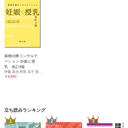
薬物治療コンサルテ
ーション 妊娠と授
乳 改訂4版
伊藤 真也 村島 温子 後...
￥9,900
立ち読みランキング
1
2
3