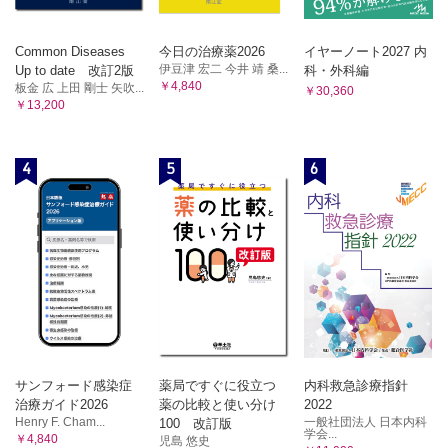
Common Diseases
今日の治療薬2026
イヤーノート2027 内
伊豆津 宏二 今井 靖 桑...
Up to date 改訂2版
科・外科編
￥4,840
板金 広 上田 剛士 矢吹...
￥30,360
￥13,200
4
5
6
サンフォード感染症
薬局ですぐに役立つ
内科救急診療指針
治療ガイド2026
薬の比較と使い分け
2022
Henry F. Cham...
一般社団法人 日本内科
100 改訂版
学会...
￥4,840
児島 悠史