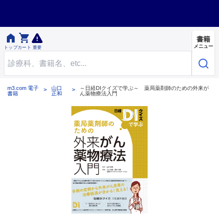


書籍
メニュー
トップ
カート
重要
m3.com 電子
山口
～日経DIクイズで学ぶ～ 薬局薬剤師のための外来が
書籍
正和
ん薬物療法入門