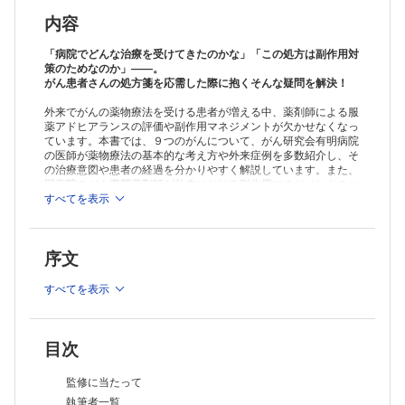
がん薬物療法の基礎知識/ 症例から学ぶ薬物療法
がん薬物療法の副作用マネジメント
内容
乳がん
がん薬物療法の基礎知識/ 症例から学ぶ薬物療法
「病院でどんな治療を受けてきたのかな」「この処方は副作用対
がん薬物療法の副作用マネジメント
策のためなのか」――。
がん患者さんの処方箋を応需した際に抱くそんな疑問を解決！
膵臓がん
がん薬物療法の基礎知識/ 症例から学ぶ薬物療法
外来でがんの薬物療法を受ける患者が増える中、薬剤師による服
がん薬物療法の副作用マネジメント
薬アドヒアランスの評価や副作用マネジメントが欠かせなくなっ
卵巣がん
ています。本書では、９つのがんについて、がん研究会有明病院
がん薬物療法の基礎知識/ 症例から学ぶ薬物療法
の医師が薬物療法の基本的な考え方や外来症例を多数紹介し、そ
がん薬物療法の副作用マネジメント
の治療意図や患者の経過を分かりやすく解説しています。また、
肝細胞がん
同病院のがん専門薬剤師が外来における副作用マネジメントのコ
がん薬物療法の基礎知識/ 症例から学ぶ薬物療法
ツを詳述。さらに実践編として、がん患者の処方箋を応需する薬
すべてを表示
局薬剤師が、患者から実際に受けそうな質問を基に作成した「日
がん薬物療法の副作用マネジメント
経DIクイズ」を多数掲載。クイズを解くことで知識を確認できま
悪性リンパ腫
す。処方箋の背後にある患者の病態や治療経過への理解が深ま
がん薬物療法の基礎知識/ 症例から学ぶ薬物療法
序文
り、一歩踏み込んだ服薬指導、フォローアップが可能になる１冊
がん薬物療法の副作用マネジメント
です。
前立腺がん
すべてを表示
がん薬物療法の基礎知識/ 症例から学ぶ薬物療法
※本製品はPCでの閲覧も可能です。
がん薬物療法の副作用マネジメント
製品のご購入後、「購入済ライセンス一覧」より、オンライン環
Part.2 実践編 日経DIクイズ
境で閲覧可能なPDF版をご覧いただけます。詳細は
こちら
でご確
認ください。
Q-01 胃がん患者に処方されたS-1の投与量
目次
推奨ブラウザ： Firefox 最新版 / Google Chrome 最新版 / Safari
Q-02 S-1服用中に生じた眼の違和感
最新版
Q-03 胃がん患者へのワルファリンが変更された理由
監修に当たって
Q-04 ロンサーフの服用方法の注意点
執筆者一覧