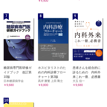
￥4,400
7
8
9
糖尿病専門医研修ガ
ホスピタリストのた
患者さんを総合的に
イドブック 改訂第
めの内科診療フロー
診るための 内科外
10版
チャート第3版
来これ一冊、必携書
日本糖尿病学会
髙岸 勝繁 上田 剛士
大玉 信一
￥9,680
￥8,800
￥9,680
10