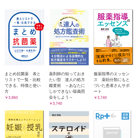
Q-12 イリノテカン点滴前に処方された下剤と下痢止め
Q-13 ジオトリフからタグリッソに変更となった肺がん患者
Q-14 タグリッソによるざ瘡様皮疹の対処法
Q-15 肺がん患者に処方されたビタミン剤
Q-16 肺がん患者に処方された「食欲が出る薬」
Q-17 抗がん薬に伴う吐き気に有効な薬剤
Q-18 ホルモン治療中に処方された加味逍遙散
Q-19 食道がん患者にプレドニゾロンが処方された理由
Q-20 体重が減少した患者に出されたレンビマ
Q-21 尿の泡立ちを訴えるレンバチニブ服用患者
Q-22 ヴォトリエント服用中に注意すべき併用薬
まとめ抗菌薬 表と
薬剤師の知っておき
服薬指導のエッセン
Q-23 抗がん薬治療中に処方された抗菌薬
リストで一覧・比較
たい型 達人の処方
ス 薬効分類にもと
できる、特徴と使い
鑑査術 ～あなたに
づいた患者さんサポ
Q-24 前立腺がん治療で薬が減った理由
方
しかできない疑義照
ート
Q-25 ザイティガ服用時の注意点
会をしよう～
￥3,960
￥3,740
Q-26 オプジーボからゼルボラフに変更後の全身性皮疹
￥3,740
Q-27 オピオイドレスキュー薬とNSAIDsの使い方の違い
Q-28 がん疼痛に処方されたNSAIDs貼付薬
Q-29 オピオイド服用者に処方されたスインプロイク
Q-30 オキシコドン服用中に生じた眠気
Q-31 オピオイドが経口薬から貼付薬へ変更されたら