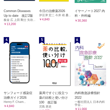
Common Diseases
今日の治療薬2026
イヤーノート2027 内
伊豆津 宏二 今井 靖 桑...
Up to date 改訂2版
科・外科編
￥4,840
板金 広 上田 剛士 矢吹...
￥30,360
￥13,200
4
5
6
サンフォード感染症
薬局ですぐに役立つ
内科救急診療指針
治療ガイド2026
薬の比較と使い分け
2022
Henry F. Cham...
一般社団法人 日本内科
100 改訂版
学会...
￥4,840
児島 悠史
￥11,000