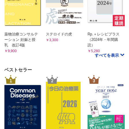
Q-32 オピオイドの切り替えに伴う処方提案
Q-33 抗がん薬治療中に処方されたリクシアナ
付録 1 薬剤師外来の現場から
CASE1 抗がん薬による下痢、重症度をどう評価する?
CASE2 アプレピタントで治まらない強い悪心、と思いき
薬物治療コンサルテ
ステロイドの虎
Rp.＋レシピプラス
や…
ーション 妊娠と授
（2024年・年間購
￥3,300
CASE3 侮れない、支持療法薬で生じる便秘
乳 改訂4版
読）
CASE4 治療後も続く末梢神経障害への対処法は
￥9,900
￥5,280
付録 2
すべてを表示
本書で取り上げている
主な副作用の有害事象共通用語規準（CTCAE）
ベストセラー
索引（一般名、薬剤名）
1
2
3