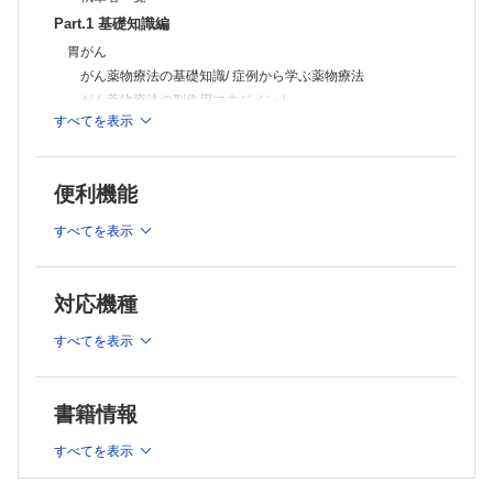
Q-05 胃がん患者に追加されたしゃっくり止め
Part.1 基礎知識編
Q-06 抗がん薬によって異なる末梢神経障害
Q-07 プレガバリン投与後に出現した眠気
胃がん
Q-08 ゼローダによる手足症候群の悪化
がん薬物療法の基礎知識/ 症例から学ぶ薬物療法
Q-09 抗がん薬による手足症候群の予防方法
がん薬物療法の副作用マネジメント
Q-10 スチバーガ服用患者に追加された降圧薬
すべてを表示
大腸がん
Q-11 ロンサーフの服用中に中止された降圧薬
Q-12 イリノテカン点滴前に処方された下剤と下痢止め
がん薬物療法の基礎知識/ 症例から学ぶ薬物療法
Q-13 ジオトリフからタグリッソに変更となった肺がん患者
がん薬物療法の副作用マネジメント
Q-14 タグリッソによるざ瘡様皮疹の対処法
便利機能
肺がん
Q-15 肺がん患者に処方されたビタミン剤
がん薬物療法の基礎知識/ 症例から学ぶ薬物療法
Q-16 肺がん患者に処方された「食欲が出る薬」
すべてを表示
Q-17 抗がん薬に伴う吐き気に有効な薬剤
がん薬物療法の副作用マネジメント
Q-18 ホルモン治療中に処方された加味逍遙散
乳がん
Q-19 食道がん患者にプレドニゾロンが処方された理由
がん薬物療法の基礎知識/ 症例から学ぶ薬物療法
対応機種
Q-20 体重が減少した患者に出されたレンビマ
がん薬物療法の副作用マネジメント
Q-21 尿の泡立ちを訴えるレンバチニブ服用患者
すべてを表示
膵臓がん
Q-22 ヴォトリエント服用中に注意すべき併用薬
Q-23 抗がん薬治療中に処方された抗菌薬
がん薬物療法の基礎知識/ 症例から学ぶ薬物療法
Q-24 前立腺がん治療で薬が減った理由
がん薬物療法の副作用マネジメント
Q-25 ザイティガ服用時の注意点
書籍情報
卵巣がん
Q-26 オプジーボからゼルボラフに変更後の全身性皮疹
がん薬物療法の基礎知識/ 症例から学ぶ薬物療法
Q-27 オピオイドレスキュー薬とNSAIDsの使い方の違い
すべてを表示
Q-28 がん疼痛に処方されたNSAIDs貼付薬
がん薬物療法の副作用マネジメント
Q-29 オピオイド服用者に処方されたスインプロイク
肝細胞がん