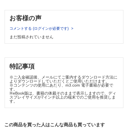
Q-30 オキシコドン服用中に生じた眠気
がん薬物療法の基礎知識/ 症例から学ぶ薬物療法
Q-31 オピオイドが経口薬から貼付薬へ変更されたら
がん薬物療法の副作用マネジメント
Q-32 オピオイドの切り替えに伴う処方提案
お客様の声
悪性リンパ腫
Q-33 抗がん薬治療中に処方されたリクシアナ
付録 1 薬剤師外来の現場から
がん薬物療法の基礎知識/ 症例から学ぶ薬物療法
CASE1 抗がん薬による下痢、重症度をどう評価する?
コメントする (ログインが必要です)
がん薬物療法の副作用マネジメント
CASE2 アプレピタントで治まらない強い悪心、と思いきや…
前立腺がん
まだ投稿されていません
CASE3 侮れない、支持療法薬で生じる便秘
がん薬物療法の基礎知識/ 症例から学ぶ薬物療法
CASE4 治療後も続く末梢神経障害への対処法は
付録 2
がん薬物療法の副作用マネジメント
本書で取り上げている
Part.2 実践編 日経DIクイズ
主な副作用の有害事象共通用語規準（CTCAE）
Q-01 胃がん患者に処方されたS-1の投与量
索引（一般名、薬剤名）
特記事項
Q-02 S-1服用中に生じた眼の違和感
Q-03 胃がん患者へのワルファリンが変更された理由
※ご入金確認後、メールにてご案内するダウンロード方法に
よりダウンロードしていただくとご使用いただけます。
Q-04 ロンサーフの服用方法の注意点
※コンテンツの使用にあたり、m3.com 電子書籍が必要で
Q-05 胃がん患者に追加されたしゃっくり止め
す。
※eBook版は、書籍の体裁そのままで表示しますので、ディ
Q-06 抗がん薬によって異なる末梢神経障害
スプレイサイズが7インチ以上の端末でのご使用を推奨しま
す。
Q-07 プレガバリン投与後に出現した眠気
Q-08 ゼローダによる手足症候群の悪化
Q-09 抗がん薬による手足症候群の予防方法
Q-10 スチバーガ服用患者に追加された降圧薬
この商品を買った人はこんな商品も買っています
Q-11 ロンサーフの服用中に中止された降圧薬