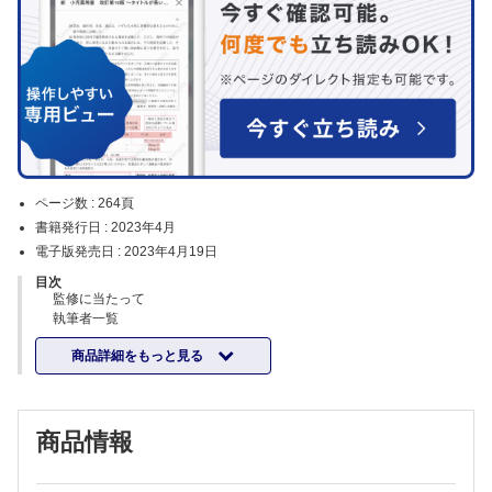
ページ数 :
264頁
書籍発行日 :
2023年4月
電子版発売日 :
2023年4月19日
目次
監修に当たって
執筆者一覧
Part.1 基礎知識編
商品詳細をもっと見る
胃がん
がん薬物療法の基礎知識/ 症例から学ぶ薬物療法
がん薬物療法の副作用マネジメント
大腸がん
商品情報
がん薬物療法の基礎知識/ 症例から学ぶ薬物療法
がん薬物療法の副作用マネジメント
肺がん