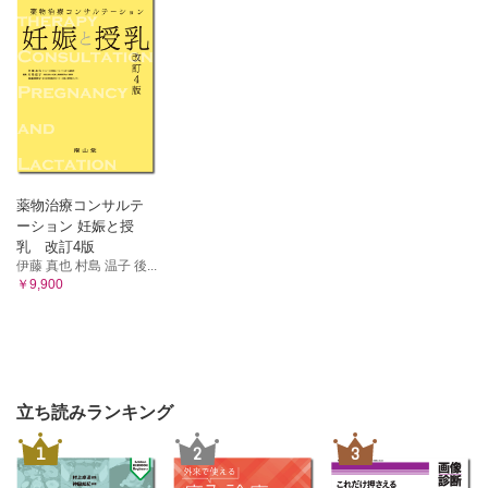
薬物治療コンサルテ
ーション 妊娠と授
乳 改訂4版
伊藤 真也 村島 温子 後...
￥9,900
立ち読みランキング
1
2
3