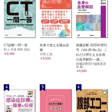
CT診断一問一答
外来で使える痛み診
画像診断 2025年増刊
村上 卓道 神田 知紀
療
号（Vol.45 No.11）こ
￥6,490
片岡 仁美
れだけ押さえる全身
￥5,500
の血管解剖 ―破...
画像診断実行編集委員
会 森...
￥6,600
4
5
6