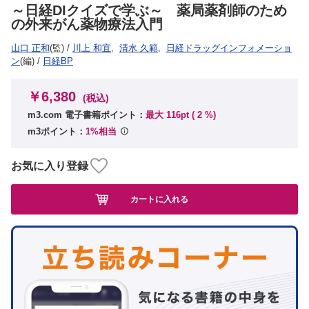
～日経DIクイズで学ぶ～ 薬局薬剤師のため
の外来がん薬物療法入門
山口 正和
(監)
/
川上 和宜
,
清水 久範
,
日経ドラッグインフォメーショ
ン
(編)
/
日経BP
￥6,380
(税込)
m3.com 電子書籍ポイント：
最大 116pt (
2
%)
m3ポイント：
1%相当
お気に入り登録
カートに入れる