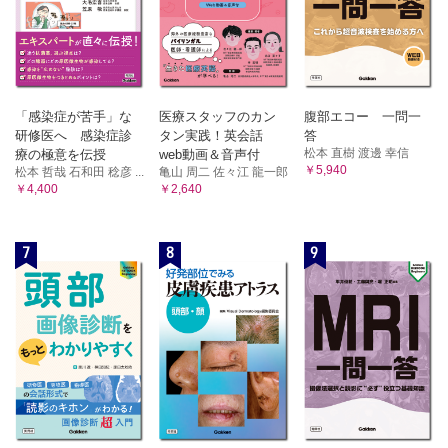
「感染症が苦手」な
医療スタッフのカン
腹部エコー 一問一
研修医へ 感染症診
タン実践！英会話
答
松本 直樹 渡邊 幸信
療の極意を伝授
web動画＆音声付
￥5,940
松本 哲哉 石和田 稔彦 ...
亀山 周二 佐々江 龍一郎
￥4,400
￥2,640
7
8
9