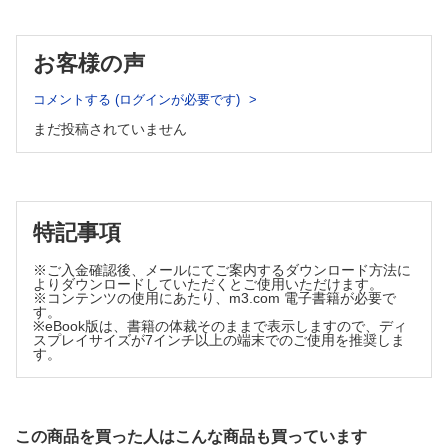
Q-30 オキシコドン服用中に生じた眠気
がん薬物療法の基礎知識/ 症例から学ぶ薬物療法
Q-31 オピオイドが経口薬から貼付薬へ変更されたら
がん薬物療法の副作用マネジメント
Q-32 オピオイドの切り替えに伴う処方提案
お客様の声
悪性リンパ腫
Q-33 抗がん薬治療中に処方されたリクシアナ
付録 1 薬剤師外来の現場から
がん薬物療法の基礎知識/ 症例から学ぶ薬物療法
CASE1 抗がん薬による下痢、重症度をどう評価する?
コメントする (ログインが必要です)
がん薬物療法の副作用マネジメント
CASE2 アプレピタントで治まらない強い悪心、と思いきや…
前立腺がん
まだ投稿されていません
CASE3 侮れない、支持療法薬で生じる便秘
がん薬物療法の基礎知識/ 症例から学ぶ薬物療法
CASE4 治療後も続く末梢神経障害への対処法は
付録 2
がん薬物療法の副作用マネジメント
本書で取り上げている
Part.2 実践編 日経DIクイズ
主な副作用の有害事象共通用語規準（CTCAE）
Q-01 胃がん患者に処方されたS-1の投与量
索引（一般名、薬剤名）
特記事項
Q-02 S-1服用中に生じた眼の違和感
Q-03 胃がん患者へのワルファリンが変更された理由
※ご入金確認後、メールにてご案内するダウンロード方法に
よりダウンロードしていただくとご使用いただけます。
Q-04 ロンサーフの服用方法の注意点
※コンテンツの使用にあたり、m3.com 電子書籍が必要で
Q-05 胃がん患者に追加されたしゃっくり止め
す。
※eBook版は、書籍の体裁そのままで表示しますので、ディ
Q-06 抗がん薬によって異なる末梢神経障害
スプレイサイズが7インチ以上の端末でのご使用を推奨しま
す。
Q-07 プレガバリン投与後に出現した眠気
Q-08 ゼローダによる手足症候群の悪化
Q-09 抗がん薬による手足症候群の予防方法
Q-10 スチバーガ服用患者に追加された降圧薬
この商品を買った人はこんな商品も買っています
Q-11 ロンサーフの服用中に中止された降圧薬