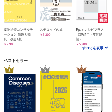
Q-32 オピオイドの切り替えに伴う処方提案
Q-33 抗がん薬治療中に処方されたリクシアナ
付録 1 薬剤師外来の現場から
CASE1 抗がん薬による下痢、重症度をどう評価する?
CASE2 アプレピタントで治まらない強い悪心、と思いき
薬物治療コンサルテ
ステロイドの虎
Rp.＋レシピプラス
や…
ーション 妊娠と授
（2024年・年間購
￥3,300
CASE3 侮れない、支持療法薬で生じる便秘
乳 改訂4版
読）
CASE4 治療後も続く末梢神経障害への対処法は
￥9,900
￥5,280
付録 2
すべてを表示
本書で取り上げている
主な副作用の有害事象共通用語規準（CTCAE）
ベストセラー
索引（一般名、薬剤名）
1
2
3