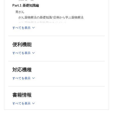
Q-05 胃がん患者に追加されたしゃっくり止め
Part.1 基礎知識編
Q-06 抗がん薬によって異なる末梢神経障害
Q-07 プレガバリン投与後に出現した眠気
胃がん
Q-08 ゼローダによる手足症候群の悪化
がん薬物療法の基礎知識/ 症例から学ぶ薬物療法
Q-09 抗がん薬による手足症候群の予防方法
がん薬物療法の副作用マネジメント
Q-10 スチバーガ服用患者に追加された降圧薬
すべてを表示
大腸がん
Q-11 ロンサーフの服用中に中止された降圧薬
Q-12 イリノテカン点滴前に処方された下剤と下痢止め
がん薬物療法の基礎知識/ 症例から学ぶ薬物療法
Q-13 ジオトリフからタグリッソに変更となった肺がん患者
がん薬物療法の副作用マネジメント
Q-14 タグリッソによるざ瘡様皮疹の対処法
便利機能
肺がん
Q-15 肺がん患者に処方されたビタミン剤
がん薬物療法の基礎知識/ 症例から学ぶ薬物療法
Q-16 肺がん患者に処方された「食欲が出る薬」
すべてを表示
Q-17 抗がん薬に伴う吐き気に有効な薬剤
がん薬物療法の副作用マネジメント
Q-18 ホルモン治療中に処方された加味逍遙散
乳がん
Q-19 食道がん患者にプレドニゾロンが処方された理由
がん薬物療法の基礎知識/ 症例から学ぶ薬物療法
対応機種
Q-20 体重が減少した患者に出されたレンビマ
がん薬物療法の副作用マネジメント
Q-21 尿の泡立ちを訴えるレンバチニブ服用患者
すべてを表示
膵臓がん
Q-22 ヴォトリエント服用中に注意すべき併用薬
Q-23 抗がん薬治療中に処方された抗菌薬
がん薬物療法の基礎知識/ 症例から学ぶ薬物療法
Q-24 前立腺がん治療で薬が減った理由
がん薬物療法の副作用マネジメント
Q-25 ザイティガ服用時の注意点
書籍情報
卵巣がん
Q-26 オプジーボからゼルボラフに変更後の全身性皮疹
がん薬物療法の基礎知識/ 症例から学ぶ薬物療法
Q-27 オピオイドレスキュー薬とNSAIDsの使い方の違い
すべてを表示
Q-28 がん疼痛に処方されたNSAIDs貼付薬
がん薬物療法の副作用マネジメント
Q-29 オピオイド服用者に処方されたスインプロイク
肝細胞がん