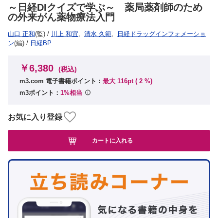
～日経DIクイズで学ぶ～ 薬局薬剤師のため
の外来がん薬物療法入門
山口 正和
(監)
/
川上 和宜
,
清水 久範
,
日経ドラッグインフォメーショ
ン
(編)
/
日経BP
￥6,380
(税込)
m3.com 電子書籍ポイント：
最大 116pt (
2
%)
m3ポイント：
1%相当
お気に入り登録
カートに入れる