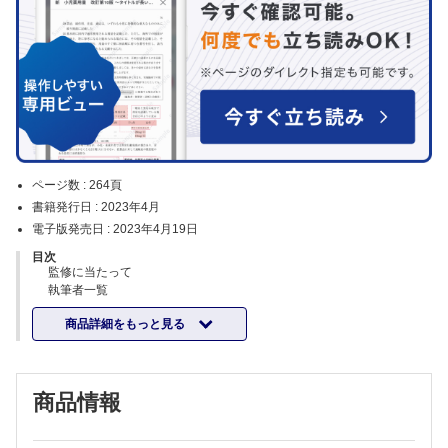
ページ数 :
264頁
書籍発行日 :
2023年4月
電子版発売日 :
2023年4月19日
目次
監修に当たって
執筆者一覧
Part.1 基礎知識編
商品詳細をもっと見る
胃がん
がん薬物療法の基礎知識/ 症例から学ぶ薬物療法
がん薬物療法の副作用マネジメント
大腸がん
商品情報
がん薬物療法の基礎知識/ 症例から学ぶ薬物療法
がん薬物療法の副作用マネジメント
肺がん