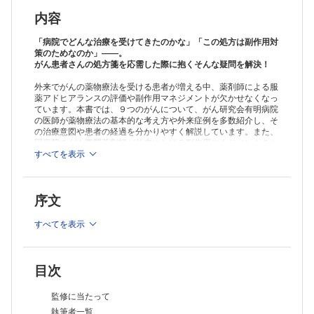
がん薬物療法の基礎知識/ 症例から学ぶ薬物療法
がん薬物療法の副作用マネジメント
内容
乳がん
がん薬物療法の基礎知識/ 症例から学ぶ薬物療法
「病院でどんな治療を受けてきたのかな」「この処方は副作用対
がん薬物療法の副作用マネジメント
策のためなのか」――。
がん患者さんの処方箋を応需した際に抱くそんな疑問を解決！
膵臓がん
がん薬物療法の基礎知識/ 症例から学ぶ薬物療法
外来でがんの薬物療法を受ける患者が増える中、薬剤師による服
がん薬物療法の副作用マネジメント
薬アドヒアランスの評価や副作用マネジメントが欠かせなくなっ
卵巣がん
ています。本書では、９つのがんについて、がん研究会有明病院
がん薬物療法の基礎知識/ 症例から学ぶ薬物療法
の医師が薬物療法の基本的な考え方や外来症例を多数紹介し、そ
がん薬物療法の副作用マネジメント
の治療意図や患者の経過を分かりやすく解説しています。また、
肝細胞がん
同病院のがん専門薬剤師が外来における副作用マネジメントのコ
がん薬物療法の基礎知識/ 症例から学ぶ薬物療法
ツを詳述。さらに実践編として、がん患者の処方箋を応需する薬
すべてを表示
局薬剤師が、患者から実際に受けそうな質問を基に作成した「日
がん薬物療法の副作用マネジメント
経DIクイズ」を多数掲載。クイズを解くことで知識を確認できま
悪性リンパ腫
す。処方箋の背後にある患者の病態や治療経過への理解が深ま
がん薬物療法の基礎知識/ 症例から学ぶ薬物療法
序文
り、一歩踏み込んだ服薬指導、フォローアップが可能になる１冊
がん薬物療法の副作用マネジメント
です。
前立腺がん
すべてを表示
がん薬物療法の基礎知識/ 症例から学ぶ薬物療法
※本製品はPCでの閲覧も可能です。
がん薬物療法の副作用マネジメント
製品のご購入後、「購入済ライセンス一覧」より、オンライン環
Part.2 実践編 日経DIクイズ
境で閲覧可能なPDF版をご覧いただけます。詳細は
こちら
でご確
認ください。
Q-01 胃がん患者に処方されたS-1の投与量
目次
推奨ブラウザ： Firefox 最新版 / Google Chrome 最新版 / Safari
Q-02 S-1服用中に生じた眼の違和感
最新版
Q-03 胃がん患者へのワルファリンが変更された理由
監修に当たって
Q-04 ロンサーフの服用方法の注意点
執筆者一覧