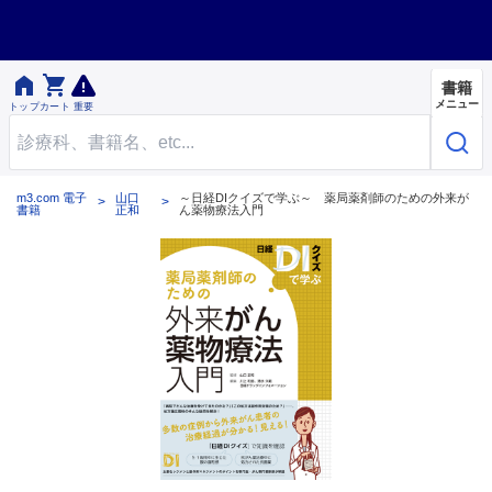


書籍
メニュー
トップ
カート
重要
m3.com 電子
山口
～日経DIクイズで学ぶ～ 薬局薬剤師のための外来が
書籍
正和
ん薬物療法入門