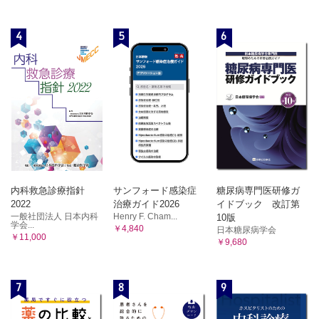
第3節 新たな視点に立って腹腔動脈・上腸間膜動脈の分枝型を見る
への批判（1）－三木仮説への批判
第8章 胃をめぐるリンパ管・リンパ節
6）従来の，腹腔動脈・上腸間膜動脈・門脈の成り立ち説明
第1節 系統リンパ流と領域リンパ流，リンパ流の流域，リンパ連鎖，
4
5
6
への批判（2）－発生学教科書に載る門脈の成り立ち説明
最終リンパ節
への批判
第2節 リンパ管・リンパ節を見る，点と線，仮説と検証
第2節 基本型の成り立ち
第3節 Sappey とMikulicz
第4節 Gerota と Cunéo
1）より簡略化した立体模式図から始める
第5節 Pólya，Navratil と三宅速
2）成人体の上腹部腸管（胃）に関与する動脈・静脈は，3本
第6節 Rouvière，井上與惣一と梶谷鐶
の臍腸間膜動脈・静脈から始まる
第9章 要約
3）3本の臍腸間膜動脈における変化
第1節 臨床解剖学から見た腹側間膜と背側間膜
4）上腹部腸管（胃）の「ころがり回転」―境界部腸管（十
第2節 「間膜根」と動脈・静脈
二指腸）の右傾倒と「偏側拡張」に伴う動脈の変化（1）
第3節 「間膜根」とリンパ流
5）上腹部腸管（胃）の「ころがり回転」―境界部腸管（十
第4節 「間膜根」と自律神経
二指腸）の右傾倒と「偏側拡張」に伴う動脈の変化（2）8
内科救急診療指針
サンフォード感染症
糖尿病専門医研修ガ
第3節 基本型の確認
2022
治療ガイド2026
イドブック 改訂第
1）3本の動脈の変化と背側間膜・腹側間膜の接近・接触を割
一般社団法人 日本内科
Henry F. Cham...
10版
面で追う
学会...
￥4,840
日本糖尿病学会
￥11,000
2）上腹部腸管（胃）の「ころがり回転」─境界部腸管（十
￥9,680
二指腸）の右傾倒と「偏側拡張」に伴う動脈の変化（3）
－大腹腔内腸管の変化と癒合筋膜の形成を考慮して
3）正面から見た動脈の変化
7
8
9
第4節 分枝型の成り立ち―Adachi の分類
1）Adachi，Michels の動脈分枝型分類―分類の視点