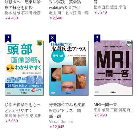
研修医へ 感染症診
タン実践！英会話
答
松本 直樹 渡邊 幸信
療の極意を伝授
web動画＆音声付
￥5,940
松本 哲哉 石和田 稔彦 ...
亀山 周二 佐々江 龍一郎
￥4,400
￥2,640
7
8
9
頭部画像診断をもっ
好発部位でみる皮膚
MRI一問一答
平井 俊範 工藤 與亮 堀...
とわかりやすく
疾患アトラス 頭
￥6,490
黒川 遼 神田 知紀 原田...
部・顔
￥5,060
Visual Dermat...
￥12,045