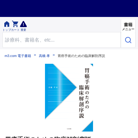


書籍
メニュー
トップ
カート
重要
m3.com 電子書籍
高橋 孝
胃癌手術のための臨床解剖序説