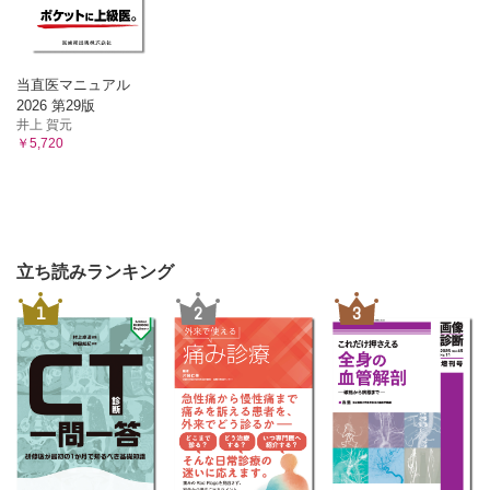
第8節 肝動脈と門脈
1）肝動脈の走行と門脈の走行（1）－静脈の成り立ちと走行
の基本型
当直医マニュアル
2）肝動脈の走行と門脈の走行（2）－従来の門脈の成り立ち
2026 第29版
図を見直す
井上 賀元
3）肝動脈の走行と門脈の走行（3）─門脈成り立ち図の見直
￥5,720
しを続ける
4）肝動脈の走行と門脈の走行（4）─原始腸管を取り巻く静
脈の変化
第9節 門脈と門脈に流入する静脈，脾静脈・下腸間膜静脈・
左胃静脈・右胃静脈・右胃大網静脈
1）肝動脈の走行と門脈の走行（5）─「癒合と消退」説で見
立ち読みランキング
る肝動脈と門脈
2）門脈の形成とそれにかかわる静脈
1
2
3
3）「癒合と消退」説で見る門脈の成り立ちと下腸間膜静
脈・脾静脈・左胃静脈・右胃静脈・右胃大網静脈
第7章 新しい視点に立って肝動脈・門脈を見る
第1節 肝十二指腸間膜内での肝動脈と門脈
第2節 新たな視点に立って肝動脈・門脈を見る
第3節 新たな視点に立って腹腔動脈・上腸間膜動脈の分枝型
を見る