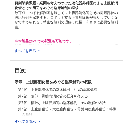
第4節 腹側（前）間膜，背側（後）間膜の完成
解剖学的課題・疑問を考えつづけた消化器外科医による上腹部消
第2章 血管走行の基本型―間膜系動静脈と体壁系動静脈
化管とその周辺をめぐる臨床解剖の探求
数百点にのぼる解剖図を通して，上腹部消化管とその周辺部位の
第1節 血管走行の基本型
臨床解剖を探求する。ロボット支援下胃切除術が普及していくな
第2節 血管走行の基本型の成り立ち
かで求められる，精密な解剖の理解，把握。今まさに必要な解剖
1）血管走行の基本型の成り立ち（1）
書。
2）血管走行の基本型の成り立ち（2）
3）血管走行の基本型の成り立ち（3）
第3節 胎児体の伸長と原始腸管の伸長
※本製品はPCでの閲覧も可能です。
1）胎児体の伸長と原始腸管の伸長（1）
製品のご購入後、「購入済ライセンス一覧」より、オンライン環
2）胎児体の伸長と原始腸管の伸長（2）
境で閲覧可能なPDF版をご覧いただけます。詳細は
すべてを表示
こちら
でご確
認ください。
第4節 再び，血管走行の基本型―立体模式図で見る 3
推奨ブラウザ： Firefox 最新版 / Google Chrome 最新版 / Safari
第5節 再び，血管走行の基本型の成り立ち―横断面での復習
最新版
第6節 上腹部での血管走行の基本型―横断面での復習
目次
第7節 体壁系血管と間膜系血管のかかわり―骨盤内腹膜外において
第3章 体壁の基本構成―後腹膜下筋膜の成り立ちとその臨床的重要性
序章 上腹部消化管をめぐる臨床解剖の概観
第1節 腸間膜系血管と体壁系血管の吻合・接点
第2節 体壁の基本構成―層構成
第1節 上腹部消化管の臨床解剖・3つの基本構成
第3節 後腹膜腔，腹膜外骨盤での腹膜下筋膜深葉
第2節 腹部・骨盤内消化管の区分を考える
第4節 後腹膜下筋膜の臨床上の重要性
第3節 複雑な上腹部腸管の臨床解剖：その理解の方法
第5節 後腹膜下筋膜の成り立ち
第4節 上腹部腸管・大腹腔内腸管・骨盤内腹膜外腸管：特徴
第4章 腸管の回転と間膜の変化
の概観
第1節 新しい視点から
1）これまでの腸管回転模式図への不満
すべてを表示
第1章 腹側（前）間膜・背側（後）間膜・腹腔の形成
2）腹腔という空間の中で，腸管の回転と間膜の変化を同時に考えるこ
第1節 胚子板または胚盤から成人体へ
と