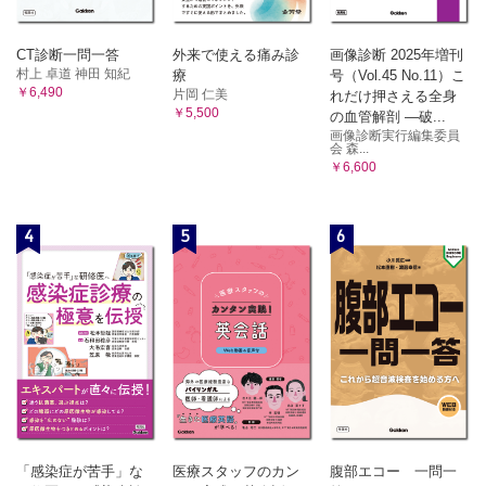
第8章 胃をめぐるリンパ管・リンパ節
第1節 系統リンパ流と領域リンパ流，リンパ流の流域，リン
CT診断一問一答
外来で使える痛み診
画像診断 2025年増刊
パ連鎖，最終リンパ節
村上 卓道 神田 知紀
療
号（Vol.45 No.11）こ
第2節 リンパ管・リンパ節を見る，点と線，仮説と検証
￥6,490
片岡 仁美
れだけ押さえる全身
第3節 Sappey とMikulicz
￥5,500
の血管解剖 ―破...
第4節 Gerota と Cunéo
画像診断実行編集委員
会 森...
第5節 Pólya，Navratil と三宅速
￥6,600
第6節 Rouvière，井上與惣一と梶谷鐶
第9章 要約
第1節 臨床解剖学から見た腹側間膜と背側間膜
4
5
6
第2節 「間膜根」と動脈・静脈
第3節 「間膜根」とリンパ流
第4節 「間膜根」と自律神経
「感染症が苦手」な
医療スタッフのカン
腹部エコー 一問一