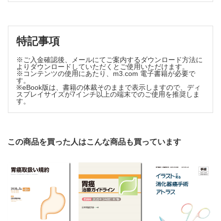
おいて
3）正面から見た諸要素の連続性
第3章 体壁の基本構成―後腹膜下筋膜の成り立ちとその臨
4）間膜根内の自律神経系諸要素（1）
床的重要性
5）間膜根内の自律神経系諸要素（2）
6）Treitz 靱帯の形態とその臨床的意味
第1節 腸間膜系血管と体壁系血管の吻合・接点
特記事項
第4節 間膜根とリンパ流
第2節 体壁の基本構成―層構成
1）間膜根には領域（所属）リンパ流の最中枢がある
第3節 後腹膜腔，腹膜外骨盤での腹膜下筋膜深葉
※ご入金確認後、メールにてご案内するダウンロード方法に
2）腸管の回転と間膜の変化に伴う動脈，リンパ管・リンパ節の変位
よりダウンロードしていただくとご使用いただけます。
第4節 後腹膜下筋膜の臨床上の重要性
第5節 間膜根とリンパ流：郭清の実際から見て
※コンテンツの使用にあたり、m3.com 電子書籍が必要で
1）間膜根を立体的に見る動脈・神経・リンパ管の相互関係
第5節 後腹膜下筋膜の成り立ち
す。
2）間膜根への到達の実際
※eBook版は、書籍の体裁そのままで表示しますので、ディ
第4章 腸管の回転と間膜の変化
スプレイサイズが7インチ以上の端末でのご使用を推奨しま
第6章 腹腔動脈・上腸間膜動脈とその分枝
す。
第1節 新しい視点から
第1節 成り立ちへの序章
1）卵黄囊血管から卵黄囊動脈（臍腸間膜動脈）・卵黄囊静脈（臍腸間
1）これまでの腸管回転模式図への不満
膜静脈への整理・統合
2）腹腔という空間の中で，腸管の回転と間膜の変化を同時
2）臍腸間膜動脈（卵黄囊動脈）は背側大動脈の起始と結合し，臍腸間
に考えること
膜静脈（卵黄囊静脈）は背側間膜内で連繋し，腹側間膜内で統合される
この商品を買った人はこんな商品も買っています
3）腸管の回転と間膜の変化：回転と変化の種類
3）臍腸間膜動脈・臍腸間膜静脈の整理・統合を割面模式図で見る
4）立体図での考察：腸管並走動脈の連続性
4）臍腸間膜動脈・臍腸間膜静脈の整理・統合を立体模式図で見る
5）従来の，腹腔動脈・上腸間膜動脈・門脈の成り立ち説明への批判
第2節 癒合筋膜
（1）－三木仮説への批判
1）癒合筋膜の形成と種類
6）従来の，腹腔動脈・上腸間膜動脈・門脈の成り立ち説明への批判
2）癒合筋膜の臨床的重要性
（2）－発生学教科書に載る門脈の成り立ち説明への批判
3）後腹膜との癒合筋膜
第2節 基本型の成り立ち
第3節 大網の癒合筋膜
1）より簡略化した立体模式図から始める
2）成人体の上腹部腸管（胃）に関与する動脈・静脈は，3本の臍腸間