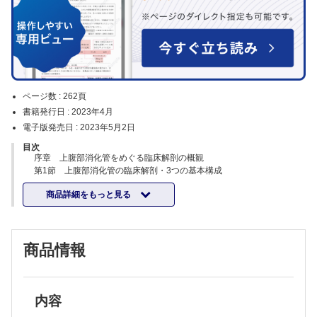
ページ数 :
262頁
書籍発行日 :
2023年4月
電子版発売日 :
2023年5月2日
目次
序章 上腹部消化管をめぐる臨床解剖の概観
第1節 上腹部消化管の臨床解剖・3つの基本構成
第2節 腹部・骨盤内消化管の区分を考える
商品詳細をもっと見る
第3節 複雑な上腹部腸管の臨床解剖：その理解の方法
第4節 上腹部腸管・大腹腔内腸管・骨盤内腹膜外腸管：特徴の概観
第1章 腹側（前）間膜・背側（後）間膜・腹腔の形成
第1節 胚子板または胚盤から成人体へ
商品情報
1）考察の視点
2）中胚葉上皮・組織の陥入
3）体表の形成と体腔の進入
4）体腔の広がりと腹側（前）間膜
第2節 卵黄囊動脈・静脈への整理・統合と腹側（前）間膜
内容
第3節 臍静脈と腹側（前）間膜