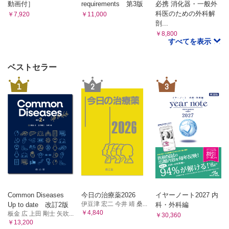
動画付］
requirements 第3版
必携 消化器・一般外
5）間膜根内の自律神経系諸要素（2）
－ Tandler の考察の軌跡
科医のための外科解
￥7,920
￥11,000
3）腹腔動脈・上腸間膜動脈の分枝型の成り立ち－吻合動脈幹説（2）
6）Treitz 靱帯の形態とその臨床的意味
剖...
－ Tandler の成り立ち図
第4節 間膜根とリンパ流
￥8,800
4）腹腔動脈・上腸間膜動脈の分枝型の成り立ち－吻合動脈幹説（3）
すべてを表示
1）間膜根には領域（所属）リンパ流の最中枢がある
－ Tandler の変異肝動脈の成り立ちとその批判
2）腸管の回転と間膜の変化に伴う動脈，リンパ管・リンパ
第7節 変異肝動脈の成り立ち－「癒合と消退」説
節の変位
1）「癒合と消退」説から見たMichels のaccessory 肝動脈とreplaced
ベストセラー
肝動脈
第5節 間膜根とリンパ流：郭清の実際から見て
第8節 肝動脈と門脈
1
2
3
1）間膜根を立体的に見る動脈・神経・リンパ管の相互関係
1）肝動脈の走行と門脈の走行（1）－静脈の成り立ちと走行の基本型
2）間膜根への到達の実際
2）肝動脈の走行と門脈の走行（2）－従来の門脈の成り立ち図を見直
第6章 腹腔動脈・上腸間膜動脈とその分枝
す
3）肝動脈の走行と門脈の走行（3）─門脈成り立ち図の見直しを続ける
第1節 成り立ちへの序章
4）肝動脈の走行と門脈の走行（4）─原始腸管を取り巻く静脈の変化
1）卵黄囊血管から卵黄囊動脈（臍腸間膜動脈）・卵黄囊静
第9節 門脈と門脈に流入する静脈，脾静脈・下腸間膜静脈・左胃静
脈（臍腸間膜静脈への整理・統合
脈・右胃静脈・右胃大網静脈
2）臍腸間膜動脈（卵黄囊動脈）は背側大動脈の起始と結合
1）肝動脈の走行と門脈の走行（5）─「癒合と消退」説で見る肝動脈と
し，臍腸間膜静脈（卵黄囊静脈）は背側間膜内で連繋し，
門脈
腹側間膜内で統合される
2）門脈の形成とそれにかかわる静脈
3）臍腸間膜動脈・臍腸間膜静脈の整理・統合を割面模式図
3）「癒合と消退」説で見る門脈の成り立ちと下腸間膜静脈・脾静脈・
で見る
左胃静脈・右胃静脈・右胃大網静脈
Common Diseases
今日の治療薬2026
イヤーノート2027 内
第7章 新しい視点に立って肝動脈・門脈を見る
4）臍腸間膜動脈・臍腸間膜静脈の整理・統合を立体模式図
伊豆津 宏二 今井 靖 桑...
Up to date 改訂2版
科・外科編
第1節 肝十二指腸間膜内での肝動脈と門脈
￥4,840
で見る
板金 広 上田 剛士 矢吹...
￥30,360
第2節 新たな視点に立って肝動脈・門脈を見る
￥13,200
5）従来の，腹腔動脈・上腸間膜動脈・門脈の成り立ち説明