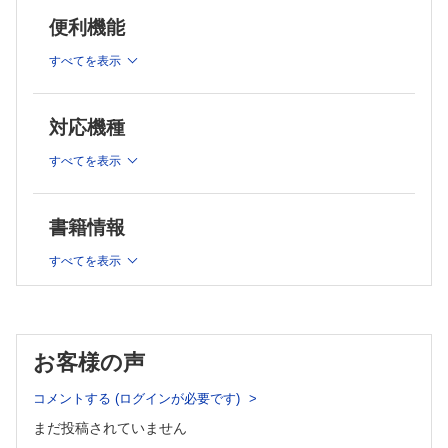
1）考察の視点
3）腸管の回転と間膜の変化：回転と変化の種類
便利機能
4）立体図での考察：腸管並走動脈の連続性
2）中胚葉上皮・組織の陥入
第2節 癒合筋膜
3）体表の形成と体腔の進入
すべてを表示
1）癒合筋膜の形成と種類
4）体腔の広がりと腹側（前）間膜
2）癒合筋膜の臨床的重要性
第2節 卵黄囊動脈・静脈への整理・統合と腹側（前）間膜
3）後腹膜との癒合筋膜
第3節 大網の癒合筋膜
第3節 臍静脈と腹側（前）間膜
対応機種
1）大網の広がりと癒合筋膜
第4節 腹側（前）間膜，背側（後）間膜の完成
2）大網と腸管・間膜との癒合：一連の縦断面図
すべてを表示
第2章 血管走行の基本型―間膜系動静脈と体壁系動静脈
3）大網基部の形成
第4節 大網から見た上腹部腸管の動脈系と間膜根
第1節 血管走行の基本型
1）大網の動脈
第2節 血管走行の基本型の成り立ち
書籍情報
2）大網の動脈支配の臨床的意味
1）血管走行の基本型の成り立ち（1）
3）大網の構成から見た後腹膜腔への直接連絡路間膜根
2）血管走行の基本型の成り立ち（2）
すべてを表示
第5章 間膜根とTreitz 靱帯
3）血管走行の基本型の成り立ち（3）
第1節 間膜根とは
1）新しい視点での間膜根のとらえ方
第3節 胎児体の伸長と原始腸管の伸長
2）間膜根の成り立ち
1）胎児体の伸長と原始腸管の伸長（1）
第2節 間膜根の構成要素
2）胎児体の伸長と原始腸管の伸長（2）
1）間膜根は背側間膜と腹側間膜の諸要素から構成される
お客様の声
第4節 再び，血管走行の基本型―立体模式図で見る 3
2）間膜根の構成要素としての背側膵，腹側膵
3）間膜根内諸要素と間膜内諸要素の連続性
第5節 再び，血管走行の基本型の成り立ち―横断面での復習
コメントする (ログインが必要です)
第3節 間膜根の構成要素と Treitz 靱帯
第6節 上腹部での血管走行の基本型―横断面での復習
1）正面から見た間膜根
まだ投稿されていません
第7節 体壁系血管と間膜系血管のかかわり―骨盤内腹膜外に
2）正面から見た背側膵と腹側膵：腹側間膜と後腹膜との癒合