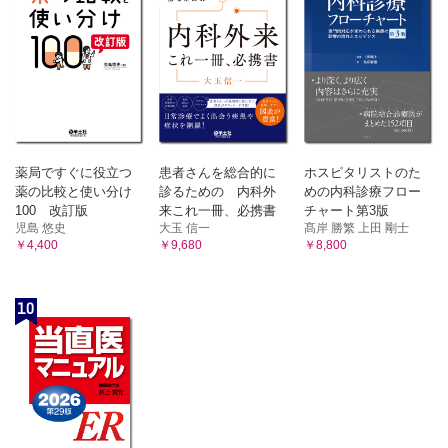
2）Adachi による動脈分枝の分類（1）－型分類
3）Adachi による動脈分枝の分類（2）－ Adachi の基本型
4）Adachi による動脈分枝の分類（3）－群分類 Adachi の
accessorische 動脈とMichels のaberrant 動脈
第5節 分枝型の成り立ち―Michels の分類
1）Michels による動脈分枝の分類（1）－腹腔動脈・上腸間
膜動脈の分枝型
2）Michels による動脈分枝の分類（2）－肝動脈における変
薬局ですぐに役立つ
患者さんを総合的に
ホスピタリストのた
異型
薬の比較と使い分け
診るための 内科外
めの内科診療フロー
3）Michels による動脈分枝の分類（3）－肝動脈における変
100 改訂版
来これ一冊、必携書
チャート第3版
異の頻度
児島 悠史
大玉 信一
髙岸 勝繁 上田 剛士
第6節 変異の成り立ちとその臨床的意味
￥4,400
￥9,680
￥8,800
1）腹腔動脈・上腸間膜動脈の分枝型の成り立ち－復習
2）腹腔動脈・上腸間膜動脈の分枝型の成り立ち－吻合動脈
幹説（1）－ Tandler の考察の軌跡
10
3）腹腔動脈・上腸間膜動脈の分枝型の成り立ち－吻合動脈
幹説（2）－ Tandler の成り立ち図
4）腹腔動脈・上腸間膜動脈の分枝型の成り立ち－吻合動脈
幹説（3）－ Tandler の変異肝動脈の成り立ちとその批判
第7節 変異肝動脈の成り立ち－「癒合と消退」説
1）「癒合と消退」説から見たMichels のaccessory 肝動脈と
replaced 肝動脈