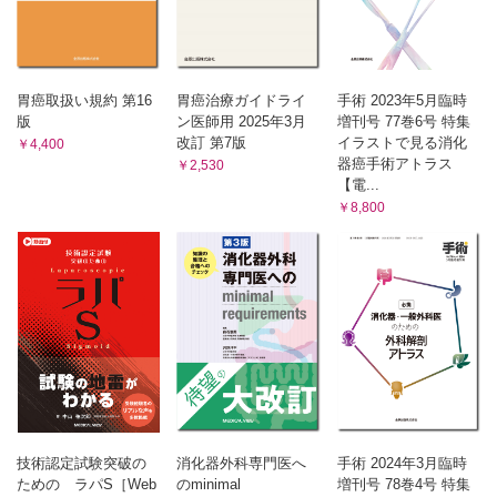
1）大網の広がりと癒合筋膜
膜動脈・静脈から始まる
2）大網と腸管・間膜との癒合：一連の縦断面図
3）3本の臍腸間膜動脈における変化
3）大網基部の形成
4）上腹部腸管（胃）の「ころがり回転」―境界部腸管（十二指腸）の
第4節 大網から見た上腹部腸管の動脈系と間膜根
右傾倒と「偏側拡張」に伴う動脈の変化（1）
5）上腹部腸管（胃）の「ころがり回転」―境界部腸管（十二指腸）の
1）大網の動脈
胃癌取扱い規約 第16
胃癌治療ガイドライ
手術 2023年5月臨時
右傾倒と「偏側拡張」に伴う動脈の変化（2）8
版
ン医師用 2025年3月
増刊号 77巻6号 特集
2）大網の動脈支配の臨床的意味
第3節 基本型の確認
改訂 第7版
イラストで見る消化
￥4,400
3）大網の構成から見た後腹膜腔への直接連絡路間膜根
1）3本の動脈の変化と背側間膜・腹側間膜の接近・接触を割面で追う
器癌手術アトラス
￥2,530
第5章 間膜根とTreitz 靱帯
2）上腹部腸管（胃）の「ころがり回転」─境界部腸管（十二指腸）の
【電...
右傾倒と「偏側拡張」に伴う動脈の変化（3）－大腹腔内腸管の変化と
第1節 間膜根とは
￥8,800
癒合筋膜の形成を考慮して
3）正面から見た動脈の変化
1）新しい視点での間膜根のとらえ方
第4節 分枝型の成り立ち―Adachi の分類
2）間膜根の成り立ち
1）Adachi，Michels の動脈分枝型分類―分類の視点
第2節 間膜根の構成要素
2）Adachi による動脈分枝の分類（1）－型分類
3）Adachi による動脈分枝の分類（2）－ Adachi の基本型
1）間膜根は背側間膜と腹側間膜の諸要素から構成される
4）Adachi による動脈分枝の分類（3）－群分類 Adachi の
2）間膜根の構成要素としての背側膵，腹側膵
accessorische 動脈とMichels のaberrant 動脈
3）間膜根内諸要素と間膜内諸要素の連続性
第5節 分枝型の成り立ち―Michels の分類
第3節 間膜根の構成要素と Treitz 靱帯
1）Michels による動脈分枝の分類（1）－腹腔動脈・上腸間膜動脈の分
枝型
1）正面から見た間膜根
2）Michels による動脈分枝の分類（2）－肝動脈における変異型
2）正面から見た背側膵と腹側膵：腹側間膜と後腹膜との癒
3）Michels による動脈分枝の分類（3）－肝動脈における変異の頻度
合
第6節 変異の成り立ちとその臨床的意味
技術認定試験突破の
消化器外科専門医へ
手術 2024年3月臨時
3）正面から見た諸要素の連続性
1）腹腔動脈・上腸間膜動脈の分枝型の成り立ち－復習
ための ラパS［Web
のminimal
増刊号 78巻4号 特集
4）間膜根内の自律神経系諸要素（1）
2）腹腔動脈・上腸間膜動脈の分枝型の成り立ち－吻合動脈幹説（1）