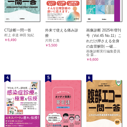
CT診断一問一答
外来で使える痛み診
画像診断 2025年増刊
村上 卓道 神田 知紀
療
号（Vol.45 No.11）こ
￥6,490
片岡 仁美
れだけ押さえる全身
￥5,500
の血管解剖 ―破...
画像診断実行編集委員
会 森...
￥6,600
4
5
6