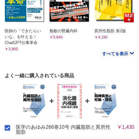
医師の「できたらい
無敵の腎臓内科
異所性脂肪 第2版
いな」を叶える！
￥5,940
￥4,180
ChatGPT仕事革命
￥3,960
すべてを表示
よく一緒に購入されている商品
+
+
医学のあゆみ266巻10号 内臓脂肪と異所性
￥1,430
脂肪