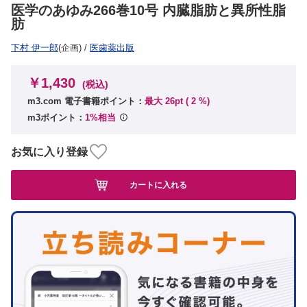
医学のあゆみ266巻10号 内臓脂肪と異所性脂
肪
下村 伊一郎
(企画)
/
医歯薬出版
￥1,430
(税込)
m3.com 電子書籍ポイント：
最大 26pt (
2
%)
m3ポイント：
1%相当
お気に入り登録
カートに入れる