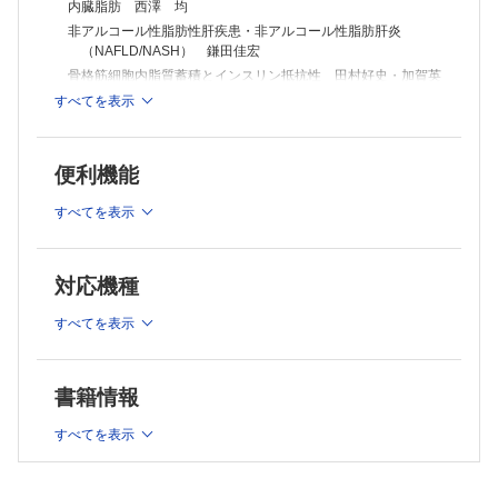
内臓脂肪 西澤 均
非アルコール性脂肪性肝疾患・非アルコール性脂肪肝炎
（NAFLD/NASH） 鎌田佳宏
骨格筋細胞内脂質蓄積とインスリン抵抗性 田村好史・加賀英
義
すべてを表示
心臓脂肪・血管周囲脂肪－心臓血管病リスク評価の新規パラメ
ーター 島袋充生
高輝度膵と生活習慣病 大洞昭博・小島孝雄
便利機能
異所性脂肪蓄積と治療薬 小川佳宏
すべてを表示
内臓脂肪蓄積の基礎医学 福原淳範・他
連載
Sustainable Development を目指した予防医学(18)
対応機種
環境と子どもの健康に関する予防医学：WHO の動向 戸髙
恵美子
すべてを表示
移行期医療－成人に達する/達した患者への医療(11)
小児消化器疾患 清水俊明・大塚宜一
連載TOPICS
書籍情報
循環器内科学 KLF5による臓器間連携を介した新規心臓恒常
すべてを表示
性維持機構 藤生克仁
生化学・分子生物学 Long non-coding RNA から翻訳される
機能性ポリペプチド 松本有樹修