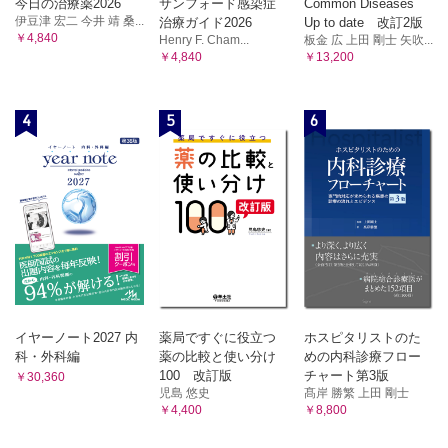
今日の治療薬2026
サンフォード感染症
Common Diseases
伊豆津 宏二 今井 靖 桑...
治療ガイド2026
Up to date 改訂2版
￥4,840
Henry F. Cham...
板金 広 上田 剛士 矢吹...
￥4,840
￥13,200
4
5
6
イヤーノート2027 内
薬局ですぐに役立つ
ホスピタリストのた
科・外科編
薬の比較と使い分け
めの内科診療フロー
100 改訂版
チャート第3版
￥30,360
児島 悠史
髙岸 勝繁 上田 剛士
￥4,400
￥8,800