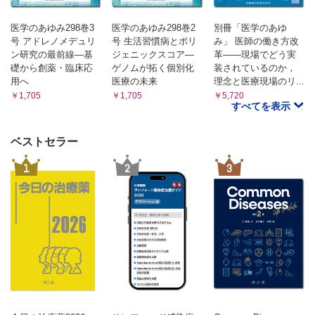
医学のあゆみ298巻3
医学のあゆみ298巻2
別冊「医学のあゆ
号 アドレノメデュリ
号 生活習慣病とポリ
み」 医師の働き方改
ン研究の最前線―基
ジェニックスコア―
革――現場でどう実
礎から創薬・臨床応
ゲノムが拓く個別化
装されているのか，
用へ
医療の未来
理念と医療現場のリ...
￥1,705
￥1,705
￥5,720
すべてを表示
ベストセラー
1
2
3