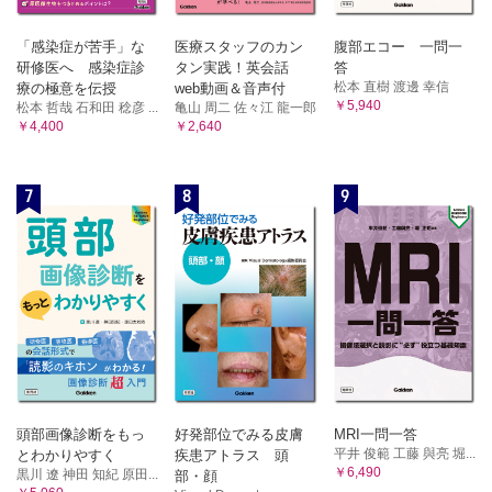
「感染症が苦手」な
医療スタッフのカン
腹部エコー 一問一
研修医へ 感染症診
タン実践！英会話
答
松本 直樹 渡邊 幸信
療の極意を伝授
web動画＆音声付
￥5,940
松本 哲哉 石和田 稔彦 ...
亀山 周二 佐々江 龍一郎
￥4,400
￥2,640
7
8
9
頭部画像診断をもっ
好発部位でみる皮膚
MRI一問一答
平井 俊範 工藤 與亮 堀...
とわかりやすく
疾患アトラス 頭
￥6,490
黒川 遼 神田 知紀 原田...
部・顔