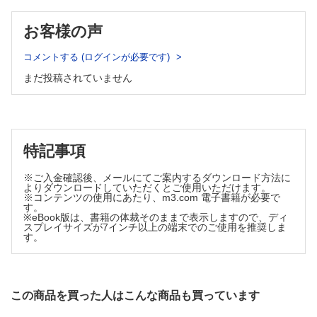
整形外科学 FOP 患者由来iPS 細胞を用いた創薬 日野恭介・
他
お客様の声
連載FORUM
Choosing Wisely キャンペーンとは(15) 世界に拡がる
コメントする (ログインが必要です)
Choosing Wisely キャンペーン：医療における過剰使用問題
まだ投稿されていません
の解決に向けた共通の取組み Karen Born・Wendy
Levinson
パリから見えるこの世界(71) 最初の外科医アンブロワーズ・
パレ，あるいは癒しの哲学と驚くべき活力 矢倉英隆
特記事項
※ご入金確認後、メールにてご案内するダウンロード方法に
よりダウンロードしていただくとご使用いただけます。
※コンテンツの使用にあたり、m3.com 電子書籍が必要で
す。
※eBook版は、書籍の体裁そのままで表示しますので、ディ
スプレイサイズが7インチ以上の端末でのご使用を推奨しま
す。
この商品を買った人はこんな商品も買っています