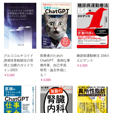
グルココルチコイド
医療者のための
糖尿病運動療法 154の
誘発性骨粗鬆症の管
ChatGPT 面倒な事
エビデンス
理と治療のガイドラ
務作業、自己学習、
￥3,300
イン2023
研究・論文作成に
も！
￥3,300
￥3,080