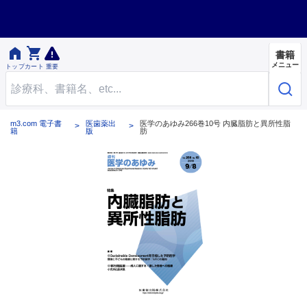


書籍
メニュー
トップ
カート
重要
m3.com 電子書
医歯薬出
医学のあゆみ266巻10号 内臓脂肪と異所性脂
籍
版
肪