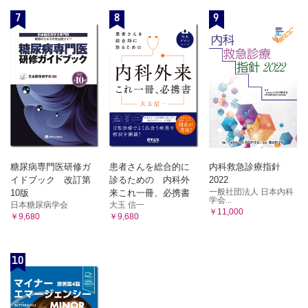
7
8
9
糖尿病専門医研修ガ
患者さんを総合的に
内科救急診療指針
イドブック 改訂第
診るための 内科外
2022
一般社団法人 日本内科
10版
来これ一冊、必携書
学会...
日本糖尿病学会
大玉 信一
￥11,000
￥9,680
￥9,680
10