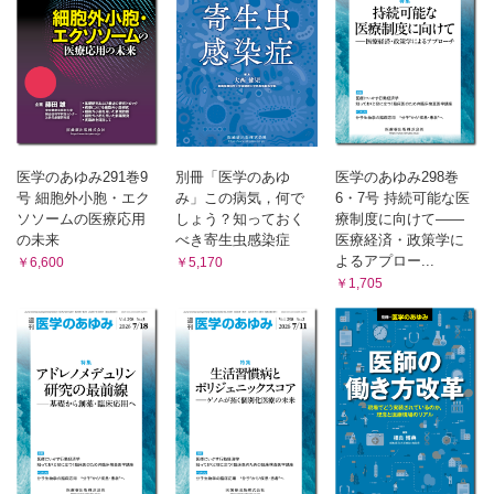
医学のあゆみ291巻9
別冊「医学のあゆ
医学のあゆみ298巻
号 細胞外小胞・エク
み」この病気，何で
6・7号 持続可能な医
ソソームの医療応用
しょう？知っておく
療制度に向けて――
の未来
べき寄生虫感染症
医療経済・政策学に
よるアプロー...
￥6,600
￥5,170
￥1,705