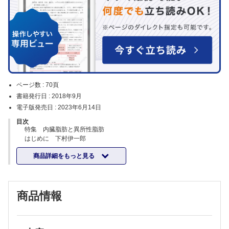
ページ数 :
70頁
書籍発行日 :
2018年9月
電子版発売日 :
2023年6月14日
目次
特集 内臓脂肪と異所性脂肪
はじめに 下村伊一郎
内臓脂肪 西澤 均
商品詳細をもっと見る
非アルコール性脂肪性肝疾患・非アルコール性脂肪肝炎
（NAFLD/NASH） 鎌田佳宏
骨格筋細胞内脂質蓄積とインスリン抵抗性 田村好史・加賀英義
心臓脂肪・血管周囲脂肪－心臓血管病リスク評価の新規パラメーター
商品情報
島袋充生
高輝度膵と生活習慣病 大洞昭博・小島孝雄
異所性脂肪蓄積と治療薬 小川佳宏
内臓脂肪蓄積の基礎医学 福原淳範・他