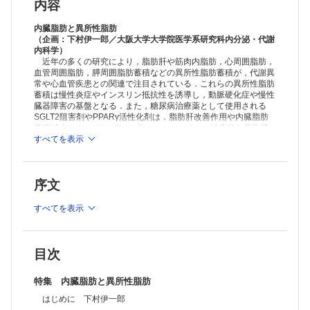
連載
内容
Sustainable Development を目指した予防医学(18)
環境と子どもの健康に関する予防医学：WHO の動向 戸髙恵美子
内臓脂肪と異所性脂肪
移行期医療－成人に達する/達した患者への医療(11)
（企画：下村伊一郎／大阪大学大学院医学系研究科内分泌・代謝
内科学）
小児消化器疾患 清水俊明・大塚宜一
近年の多くの研究により，脂肪肝や筋肉内脂肪，心周囲脂肪，
連載TOPICS
血管周囲脂肪，膵周囲脂肪蓄積などの異所性脂肪蓄積が，代謝異
循環器内科学 KLF5による臓器間連携を介した新規心臓恒常性維持機
常や心血管疾患との関連で注目されている．これらの異所性脂肪
構 藤生克仁
蓄積は慢性炎症やインスリン抵抗性を誘導し，動脈硬化症や慢性
生化学・分子生物学 Long non-coding RNA から翻訳される機能性ポ
臓器障害の基盤となる．また，糖尿病治療薬として使用される
リペプチド 松本有樹修
SGLT2阻害剤やPPARγ活性化剤は，脂肪肝改善作用や内臓脂肪
整形外科学 FOP 患者由来iPS 細胞を用いた創薬 日野恭介・他
蓄積減少によってhealthy adipose expansion（健康的な脂肪拡
連載FORUM
張）を誘導することが注目されている．本特集では，内臓脂肪と
すべてを表示
異所性脂肪に関する臨床的・基礎的最新知見を第一線の先生方に
Choosing Wisely キャンペーンとは(15) 世界に拡がるChoosing
概説いただく．
Wisely キャンペーン：医療における過剰使用問題の解決に向けた共通
の取組み Karen Born・Wendy Levinson
パリから見えるこの世界(71) 最初の外科医アンブロワーズ・パレ，あ
序文
≫ 「医学のあゆみ」最新号・バックナンバーはこちら
るいは癒しの哲学と驚くべき活力 矢倉英隆
※本製品はPCでの閲覧も可能です。
すべてを表示
製品のご購入後、「購入済ライセンス一覧」より、オンライン環
境で閲覧可能なPDF版をご覧いただけます。詳細は
こちら
でご確
認ください。
推奨ブラウザ： Firefox 最新版 / Google Chrome 最新版 / Safari
目次
最新版
特集 内臓脂肪と異所性脂肪
はじめに 下村伊一郎