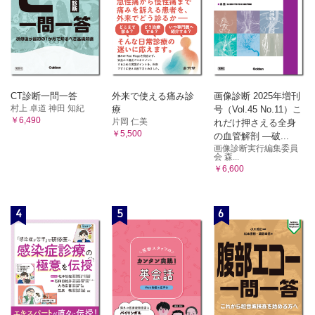
CT診断一問一答
外来で使える痛み診
画像診断 2025年増刊
村上 卓道 神田 知紀
療
号（Vol.45 No.11）こ
￥6,490
片岡 仁美
れだけ押さえる全身
￥5,500
の血管解剖 ―破...
画像診断実行編集委員
会 森...
￥6,600
4
5
6