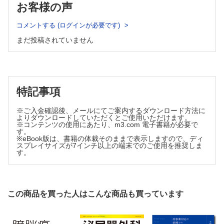
18．患者・市民向け解説書
お客様の声
Column 4 上部尿路薬物注入療法の現状と課題
19．協力者
CQ3 腎尿管全摘除術において，周術期全身薬物療法は推奨される
20．参考文献
か？
コメントする (ログインが必要です)
CQ4 腎尿管全摘除術後の膀胱内再発予防に膀胱内注入療法は推奨さ
CQ・ステートメント・明日への提言一覧
まだ投稿されていません
れるか？
文献検索式
CQ5 一次抗癌化学療法後に再発または進行した転移性あるいは切除
アルゴリズム
不能の腎盂・尿管癌に対してペムブロリズマブは推奨されるか？
CQ6 一次抗癌化学療法を施行した転移性または切除不能の腎盂・尿
腎盂・尿管癌診断のアルゴリズム
管癌に対してアベルマブの維持療法は推奨されるか？
外科治療の診断・治療アルゴリズム
CQ7 白金製剤を含む抗癌化学療法および免疫チェックポイント阻害
特記事項
Ⅰ 疫学・病理
薬による治療歴のある切除不能または転移性腎盂・尿管癌に対してエン
ホルツマブ ベドチンは推奨されるか？
Column 5 腎盂・尿管癌における放射線治療
Ⅰ．上部尿路上皮癌の疫学
※ご入金確認後、メールにてご案内するダウンロード方法に
Column 6 RCT におけるサブ解析の解釈─特に全体集団とサブ解析の
よりダウンロードしていただくとご使用いただけます。
Ⅱ．上部尿路上皮癌の病因
結果が異なる場合について─
※コンテンツの使用にあたり、m3.com 電子書籍が必要で
Ⅲ．病理
す。
Column 7 腎盂・尿管癌のidentity
※eBook版は、書籍の体裁そのままで表示しますので、ディ
Ⅳ．腎盂・尿管癌の分子生物学的分類について
腎盂・尿管癌診療ガイドライン2023 年版の外部評価の結果
スプレイサイズが7インチ以上の端末でのご使用を推奨しま
索引
す。
Ⅱ 診断
はじめに
Ⅰ．選択的尿細胞診検査，尿中マーカー検査
Ⅱ．軟性尿管鏡検査
この商品を買った人はこんな商品も買っています
Ⅲ．画像検査
Ⅳ．リスク分類
Ⅴ．分子学的診断