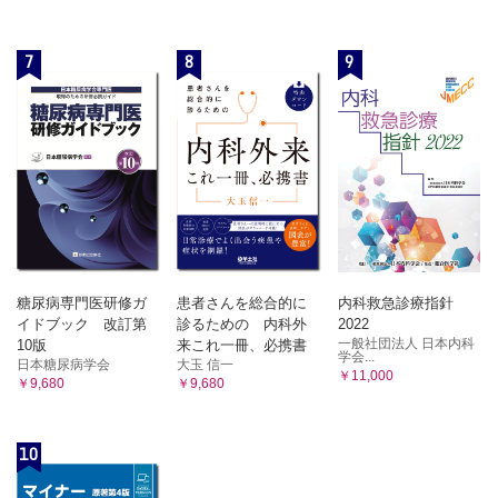
7
8
9
糖尿病専門医研修ガ
患者さんを総合的に
内科救急診療指針
イドブック 改訂第
診るための 内科外
2022
一般社団法人 日本内科
10版
来これ一冊、必携書
学会...
日本糖尿病学会
大玉 信一
￥11,000
￥9,680
￥9,680
10