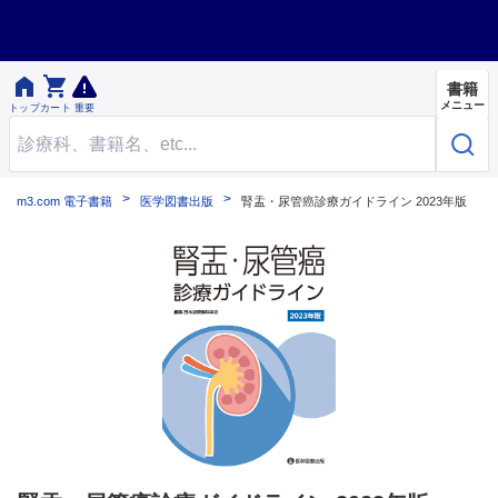


書籍
メニュー
トップ
カート
重要
m3.com 電子書籍
医学図書出版
腎盂・尿管癌診療ガイドライン 2023年版