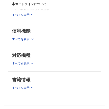
Ⅰ．選択的尿細胞診検査，尿中マーカー検査
本ガイドラインについて
Ⅱ．軟性尿管鏡検査
1． 本ガイドラインの目的
Ⅲ．画像検査
すべてを表示
2． 改訂の目的
Ⅳ．リスク分類
Ⅴ．分子学的診断
3． 本ガイドラインの適応が想定される対象者，および想定さ
Column 1 膀胱癌と腎盂・尿管癌 同じもの？ 似て非なるもの？
れる利用対象者
Column 2 膀胱癌の診断で使用される尿中腫瘍マーカーやDNA FISH
便利機能
4． 本ガイドラインを使用する場合の注意事項
検査の
5． 改訂ガイドラインの特徴
腎盂・尿管癌における意義
すべてを表示
6． エビデンス収集方法（文献検索）・採用基準
CQ1 腎盂・尿管癌の診断に尿管鏡下腫瘍生検は推奨されるか？
Ⅲ 外科治療
7． システマティックレビューの方法
Ⅰ．腎尿管全摘除術の適応とアプローチおよび周術期薬物療法
8． 推奨決定会議
対応機種
Ⅱ．腎尿管全摘除術におけるリンパ節郭清の適応と治療成績
9． 患者・市民参画の推進と患者・市民グループの役割につい
Ⅲ．腎温存手術の適応と治療成績
て
すべてを表示
Ⅳ．外科治療アルゴリズムの有用性
10．作成過程におけるCQ の追加
Column 3 腎尿管全摘除術後の至適経過観察法：必要最低限の膀胱鏡
11．ガイドライン改訂作業の実際
検査の頻度
CQ2 腎尿管全摘除術において，腹腔鏡手術やロボット支援手術は推
12．外部評価およびパブリックコメント
書籍情報
奨されるか？
13．今後の改訂
Ⅳ 薬物療法・その他
すべてを表示
14．ガイドラインのモニタリング
はじめに
15．資金
Ⅰ． 腎尿管全摘除術後の膀胱内再発の予防を目的とした膀胱内注入療法
Ⅱ．腎温存を目的とした上部尿路注入療法
16．利益相反に関して
Ⅲ．腎尿管全摘除術前後の周術期補助薬物療法
17．ガイドライン普及と活用促進のための工夫
Ⅳ．進行性・転移性腎盂・尿管癌に対する全身薬物療法