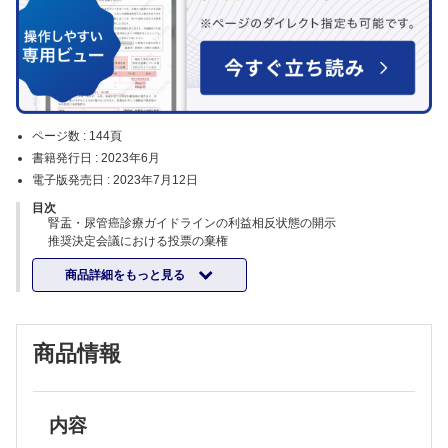
ページ数 :
144頁
書籍発行日 :
2023年6月
電子版発売日 :
2023年7月12日
目次
腎盂・尿管癌診療ガイドラインの利益相反状態の開示
推奨決定会議における投票の棄権
総論・CQ・コラム担当者一覧
商品詳細をもっと見る
略語一覧
本ガイドラインについて
1． 本ガイドラインの目的
2． 改訂の目的
商品情報
3． 本ガイドラインの適応が想定される対象者，および想定される利用
対象者
4． 本ガイドラインを使用する場合の注意事項
5． 改訂ガイドラインの特徴
6． エビデンス収集方法（文献検索）・採用基準
内容
7． システマティックレビューの方法