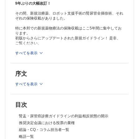
8． 推奨決定会議
9年ぶりの大幅改訂！
9． 患者・市民参画の推進と患者・市民グループの役割について
その間、新規治療薬、ロボット支援手術の腎尿管全摘徐術、それ
10．作成過程におけるCQ の追加
ぞれの保険収載がありました。
11．ガイドライン改訂作業の実際
12．外部評価およびパブリックコメント
特に本邦での新規薬物療法の保険収載はここ5年間に集中してお
13．今後の改訂
ります。
14．ガイドラインのモニタリング
初版からさらにアップデートされた新規ガイドライン！ 是非、
15．資金
ご覧ください。
16．利益相反に関して
17．ガイドライン普及と活用促進のための工夫
※本製品はPCでの閲覧も可能です。
すべてを表示
製品のご購入後、「購入済ライセンス一覧」より、オンライン環
18．患者・市民向け解説書
境で閲覧可能なPDF版をご覧いただけます。詳細は
こちら
でご確
19．協力者
認ください。
20．参考文献
序文
推奨ブラウザ： Firefox 最新版 / Google Chrome 最新版 / Safari
CQ・ステートメント・明日への提言一覧
最新版
文献検索式
すべてを表示
アルゴリズム
腎盂・尿管癌診断のアルゴリズム
外科治療の診断・治療アルゴリズム
Ⅰ 疫学・病理
目次
Ⅰ．上部尿路上皮癌の疫学
Ⅱ．上部尿路上皮癌の病因
腎盂・尿管癌診療ガイドラインの利益相反状態の開示
Ⅲ．病理
推奨決定会議における投票の棄権
Ⅳ．腎盂・尿管癌の分子生物学的分類について
総論・CQ・コラム担当者一覧
Ⅱ 診断
略語一覧
はじめに