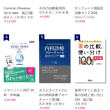
Common Diseases
今日の治療薬2026
サンフォード感染症
伊豆津 宏二 今井 靖 桑...
Up to date 改訂2版
治療ガイド2026
￥4,840
板金 広 上田 剛士 矢吹...
Henry F. Cham...
￥13,200
￥4,840
4
5
6
イヤーノート2027 内
ホスピタリストのた
薬局ですぐに役立つ
科・外科編
めの内科診療フロー
薬の比較と使い分け
チャート第3版
100 改訂版
￥30,360
髙岸 勝繁 上田 剛士
児島 悠史
￥8,800
￥4,400