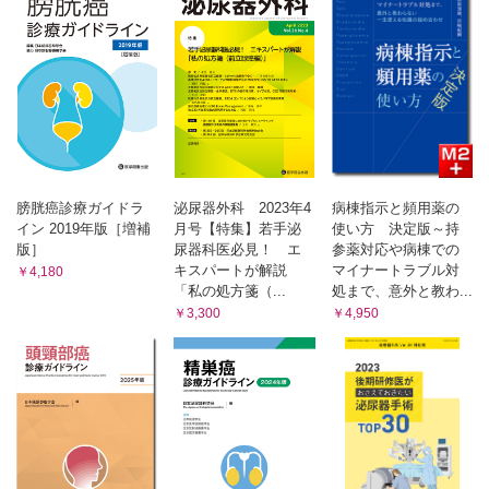
Column 1 膀胱癌と腎盂・尿管癌 同じもの？ 似て非なる
もの？
Column 2 膀胱癌の診断で使用される尿中腫瘍マーカーや
DNA FISH 検査の
腎盂・尿管癌における意義
CQ1 腎盂・尿管癌の診断に尿管鏡下腫瘍生検は推奨される
か？
Ⅲ 外科治療
Ⅰ．腎尿管全摘除術の適応とアプローチおよび周術期薬物療法
膀胱癌診療ガイドラ
泌尿器外科 2023年4
病棟指示と頻用薬の
Ⅱ．腎尿管全摘除術におけるリンパ節郭清の適応と治療成績
イン 2019年版［増補
月号【特集】若手泌
使い方 決定版～持
版］
尿器科医必見！ エ
参薬対応や病棟での
Ⅲ．腎温存手術の適応と治療成績
キスパートが解説
マイナートラブル対
￥4,180
Ⅳ．外科治療アルゴリズムの有用性
「私の処方箋（...
処まで、意外と教わ...
Column 3 腎尿管全摘除術後の至適経過観察法：必要最低限
￥3,300
￥4,950
の膀胱鏡検査の頻度
CQ2 腎尿管全摘除術において，腹腔鏡手術やロボット支援手
術は推奨されるか？
Ⅳ 薬物療法・その他
はじめに
Ⅰ． 腎尿管全摘除術後の膀胱内再発の予防を目的とした膀胱内
注入療法
Ⅱ．腎温存を目的とした上部尿路注入療法