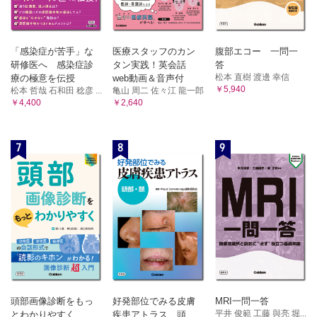
「感染症が苦手」な
医療スタッフのカン
腹部エコー 一問一
研修医へ 感染症診
タン実践！英会話
答
松本 直樹 渡邊 幸信
療の極意を伝授
web動画＆音声付
￥5,940
松本 哲哉 石和田 稔彦 ...
亀山 周二 佐々江 龍一郎
￥4,400
￥2,640
7
8
9
頭部画像診断をもっ
好発部位でみる皮膚
MRI一問一答
平井 俊範 工藤 與亮 堀...
とわかりやすく
疾患アトラス 頭