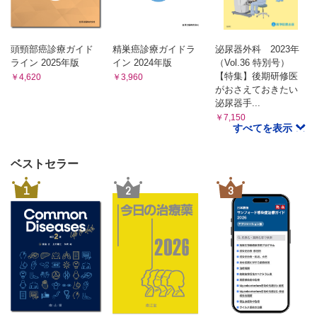
Ⅲ．腎尿管全摘除術前後の周術期補助薬物療法
Ⅳ．進行性・転移性腎盂・尿管癌に対する全身薬物療法
Column 4 上部尿路薬物注入療法の現状と課題
頭頸部癌診療ガイド
精巣癌診療ガイドラ
泌尿器外科 2023年
CQ3 腎尿管全摘除術において，周術期全身薬物療法は推奨さ
ライン 2025年版
イン 2024年版
（Vol.36 特別号）
れるか？
【特集】後期研修医
￥4,620
￥3,960
CQ4 腎尿管全摘除術後の膀胱内再発予防に膀胱内注入療法は
がおさえておきたい
推奨されるか？
泌尿器手...
CQ5 一次抗癌化学療法後に再発または進行した転移性あるい
￥7,150
すべてを表示
は切除不能の腎盂・尿管癌に対してペムブロリズマブは推奨
されるか？
CQ6 一次抗癌化学療法を施行した転移性または切除不能の腎
ベストセラー
盂・尿管癌に対してアベルマブの維持療法は推奨されるか？
CQ7 白金製剤を含む抗癌化学療法および免疫チェックポイン
1
2
3
ト阻害薬による治療歴のある切除不能または転移性腎盂・尿
管癌に対してエンホルツマブ ベドチンは推奨されるか？
Column 5 腎盂・尿管癌における放射線治療
Column 6 RCT におけるサブ解析の解釈─特に全体集団とサ
ブ解析の結果が異なる場合について─
Column 7 腎盂・尿管癌のidentity
腎盂・尿管癌診療ガイドライン2023 年版の外部評価の結果
索引