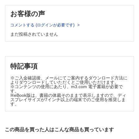
FORUM
理学療法士の現場からみた心臓リハビリテーション 福村和也
お客様の声
Choosing Wisely キャンペーンとは(4) Choosing Wisely と診
療ガイドライン：Minds の役割 山口直人
コメントする (ログインが必要です)
パリから見えるこの世界(68) 翻訳という作業，あるいはエド
まだ投稿されていません
ゥアール・グリッサンという作家 矢倉英隆
特記事項
※ご入金確認後、メールにてご案内するダウンロード方法に
よりダウンロードしていただくとご使用いただけます。
※コンテンツの使用にあたり、m3.com 電子書籍が必要で
す。
※eBook版は、書籍の体裁そのままで表示しますので、ディ
スプレイサイズが7インチ以上の端末でのご使用を推奨しま
す。
この商品を買った人はこんな商品も買っています