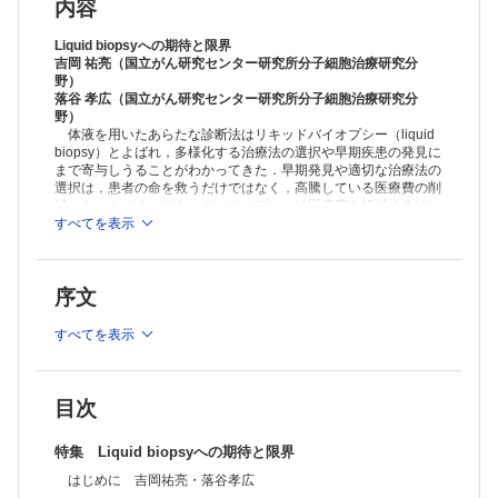
救急医学－現状と課題(17)（最終回）
内容
心肺蘇生と救急医療－JRC 蘇生ガイドライン2015 を踏まえて 山畑佳
篤
Liquid biopsyへの期待と限界
Sustainable Development を目指した予防医学(7)
吉岡 祐亮（国立がん研究センター研究所分子細胞治療研究分
野）
運動器検診と小児運動器疾患の予防 赤木龍一郎・佐粧孝久
落谷 孝広（国立がん研究センター研究所分子細胞治療研究分
TOPICS
野）
免疫学 T 細胞を若返らせる技術とがん免疫療法への応用 近藤泰介・
体液を用いたあらたな診断法はリキッドバイオプシー（liquid
吉村昭彦
biopsy）とよばれ，多様化する治療法の選択や早期疾患の発見に
消化器内科学 習慣飲酒マーカー“糖鎖欠損トランスフェリン
まで寄与しうることがわかってきた．早期発見や適切な治療法の
（CDT）”のわが国における現状 野村文夫
選択は，患者の命を救うだけではなく，高騰している医療費の削
病理学 褐色細胞腫はすべて悪性腫瘍か？ 木村伯子
減にもつながる．リキッドバイオプシーは医療費を軽減するばか
FORUM
りだけではなく，患者の体への負担も軽減しうる．（序文より一
すべてを表示
部抜粋）
理学療法士の現場からみた心臓リハビリテーション 福村和也
Choosing Wisely キャンペーンとは(4) Choosing Wisely と診療ガイ
≫ 「医学のあゆみ」最新号・バックナンバーはこちら
ドライン：Minds の役割 山口直人
序文
パリから見えるこの世界(68) 翻訳という作業，あるいはエドゥアー
※本製品はPCでの閲覧も可能です。
ル・グリッサンという作家 矢倉英隆
製品のご購入後、「購入済ライセンス一覧」より、オンライン環
すべてを表示
境で閲覧可能なPDF版をご覧いただけます。詳細は
こちら
でご確
認ください。
推奨ブラウザ： Firefox 最新版 / Google Chrome 最新版 / Safari
最新版
目次
特集 Liquid biopsyへの期待と限界
はじめに 吉岡祐亮・落谷孝広