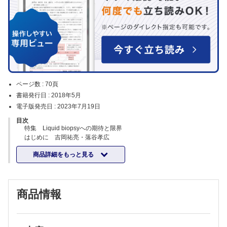
ページ数 :
70頁
書籍発行日 :
2018年5月
電子版発売日 :
2023年7月19日
目次
特集 Liquid biopsyへの期待と限界
はじめに 吉岡祐亮・落谷孝広
Cell free DNA の臨床的意義－Circulating tumor DNA を中心に 西尾和
商品詳細をもっと見る
人・坂井和子
血中循環腫瘍細胞（CTC）によるliquid biopsy とプレシジョンメディ
シン 洪 泰浩
miRNA によるliquid biopsy 松﨑潤太郎
商品情報
Liquid biopsy に有用なmiRNA の検出方法 田畑美幸・宮原裕二
エクソソームとliquid biopsy 小濱一作・他
メタボローム解析によるliquid biopsy 杉本昌弘
連載