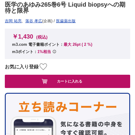
医学のあゆみ265巻6号 Liquid biopsyへの期
待と限界
吉岡 祐亮
,
落谷 孝広
(企画)
/
医歯薬出版
￥1,430
(税込)
m3.com 電子書籍ポイント：
最大 26pt (
2
%)
m3ポイント：
1%相当
お気に入り登録
カートに入れる