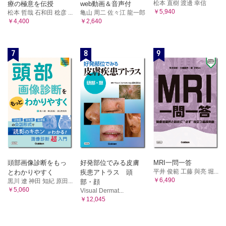
松本 直樹 渡邊 幸信
療の極意を伝授
web動画＆音声付
￥5,940
松本 哲哉 石和田 稔彦 ...
亀山 周二 佐々江 龍一郎
￥4,400
￥2,640
7
8
9
頭部画像診断をもっ
好発部位でみる皮膚
MRI一問一答
平井 俊範 工藤 與亮 堀...
とわかりやすく
疾患アトラス 頭
￥6,490
黒川 遼 神田 知紀 原田...
部・顔
￥5,060
Visual Dermat...
￥12,045