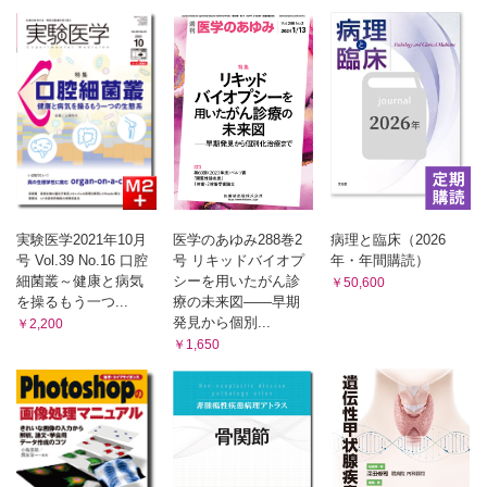
実験医学2021年10月
医学のあゆみ288巻2
病理と臨床（2026
号 Vol.39 No.16 口腔
号 リキッドバイオプ
年・年間購読）
細菌叢～健康と病気
シーを用いたがん診
￥50,600
を操るもう一つ...
療の未来図――早期
発見から個別...
￥2,200
￥1,650