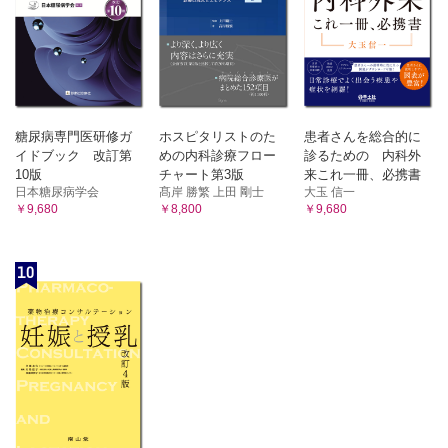
糖尿病専門医研修ガ
ホスピタリストのた
患者さんを総合的に
イドブック 改訂第
めの内科診療フロー
診るための 内科外
10版
チャート第3版
来これ一冊、必携書
日本糖尿病学会
髙岸 勝繁 上田 剛士
大玉 信一
￥9,680
￥8,800
￥9,680
10