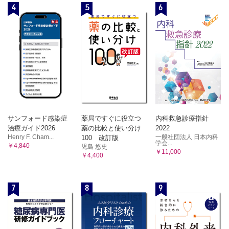
4
5
6
サンフォード感染症
薬局ですぐに役立つ
内科救急診療指針
治療ガイド2026
薬の比較と使い分け
2022
Henry F. Cham...
一般社団法人 日本内科
100 改訂版
学会...
￥4,840
児島 悠史
￥11,000
￥4,400
7
8
9