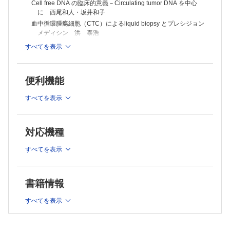
Cell free DNA の臨床的意義－Circulating tumor DNA を中心
に 西尾和人・坂井和子
血中循環腫瘍細胞（CTC）によるliquid biopsy とプレシジョン
メディシン 洪 泰浩
miRNA によるliquid biopsy 松﨑潤太郎
すべてを表示
Liquid biopsy に有用なmiRNA の検出方法 田畑美幸・宮原裕
二
エクソソームとliquid biopsy 小濱一作・他
便利機能
メタボローム解析によるliquid biopsy 杉本昌弘
すべてを表示
連載
救急医学－現状と課題(17)（最終回）
心肺蘇生と救急医療－JRC 蘇生ガイドライン2015 を踏まえ
対応機種
て 山畑佳篤
Sustainable Development を目指した予防医学(7)
すべてを表示
運動器検診と小児運動器疾患の予防 赤木龍一郎・佐粧孝久
TOPICS
書籍情報
免疫学 T 細胞を若返らせる技術とがん免疫療法への応用 近
藤泰介・吉村昭彦
すべてを表示
消化器内科学 習慣飲酒マーカー“糖鎖欠損トランスフェリン
（CDT）”のわが国における現状 野村文夫
病理学 褐色細胞腫はすべて悪性腫瘍か？ 木村伯子