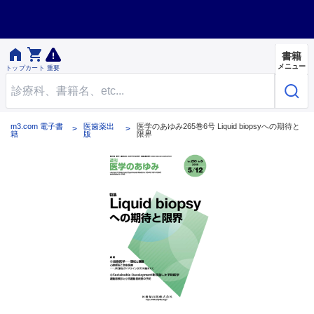


書籍
メニュー
トップ
カート
重要
m3.com 電子書
医歯薬出
医学のあゆみ265巻6号 Liquid biopsyへの期待と
籍
版
限界