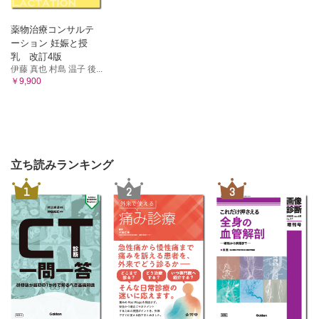
薬物治療コンサルテ
ーション 妊娠と授
乳 改訂4版
伊藤 真也 村島 温子 後...
￥9,900
立ち読みランキング
1
2
3