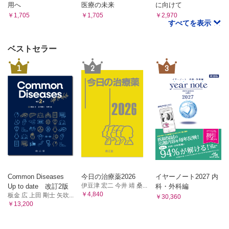
用へ
医療の未来
に向けて
￥1,705
￥1,705
￥2,970
すべてを表示
ベストセラー
1
2
3
Common Diseases
今日の治療薬2026
イヤーノート2027 内
伊豆津 宏二 今井 靖 桑...
Up to date 改訂2版
科・外科編
￥4,840
板金 広 上田 剛士 矢吹...
￥30,360
￥13,200