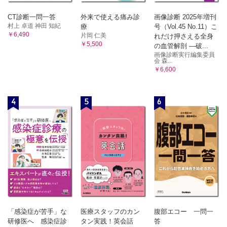
CT診断一問一答
外来で使える痛み診
画像診断 2025年増刊
村上 卓道 神田 知紀
療
号（Vol.45 No.11）こ
￥6,490
片岡 仁美
れだけ押さえる全身
￥5,500
の血管解剖 ―破...
画像診断実行編集委員
会 森...
￥6,600
4
5
6
「感染症が苦手」な
医療スタッフのカン
腹部エコー 一問一
研修医へ 感染症診
タン実践！英会話
答