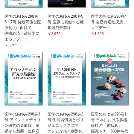
医学のあゆみ298巻
医学のあゆみ298巻5
医学のあゆみ298巻4
6・7号 持続可能な医
号 医療に貢献する糖
号 自己炎症性疾患ア
療制度に向けて――
鎖研究最前線
ップデート
医療経済・政策学に
￥2,970
￥1,705
よるアプロー...
￥1,705
医学のあゆみ298巻3
医学のあゆみ298巻2
医学のあゆみ298巻1
号 アドレノメデュリ
号 生活習慣病とポリ
号 日本における臓器
ン研究の最前線―基
ジェニックスコア―
移植の「青写真」―
礎から創薬・臨床応
ゲノムが拓く個別化
脳死ドナー300件時代