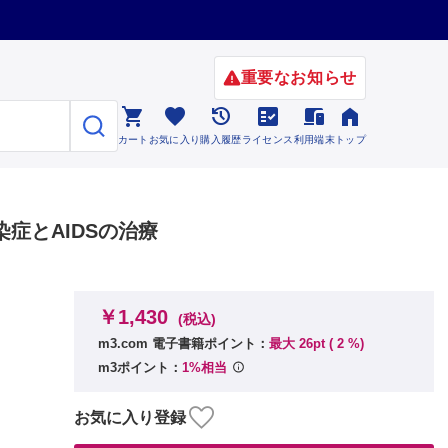
重要なお知らせ






カート
お気に入り
購入履歴
ライセンス
利用端末
トップ
染症とAIDSの治療
￥1,430
(税込)
m3.com 電子書籍ポイント：
最大 26pt (
2
%)
m3ポイント：
1%相当
お気に入り登録
屋裕明