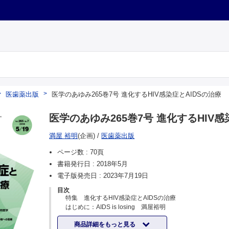
医歯薬出版
医学のあゆみ265巻7号 進化するHIV感染症とAIDSの治療
医学のあゆみ265巻7号 進化するHIV感
満屋 裕明
(企画)
/
医歯薬出版
ページ数 :
70頁
書籍発行日 :
2018年5月
電子版発売日 :
2023年7月19日
目次
特集 進化するHIV感染症とAIDSの治療
はじめに：AIDS is losing 満屋裕明
HIV感染症およびAIDSの病理と治療の原則 鍬田伸好・満
商品詳細をもっと見る
侵入阻害薬・融合阻害薬 前田賢次