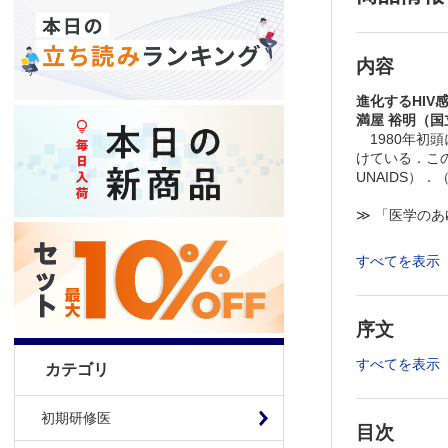
内容
進化するHIV
満屋 裕明（
1980年初頭
けている．この
UNAIDS）
≫ 「医学の
※本製品はP
すべてを表示
製品のご購入
推奨ブラウザ： Fi
序文
すべてを表示
カテゴリ
初期研修医
目次