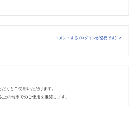
大和・丸山史人
コメントする (ログインが必要です)
 MedicineWiseの取組みとCW 山本美智子
ただくとご使用いただけます。
チ以上の端末でのご使用を推奨します。