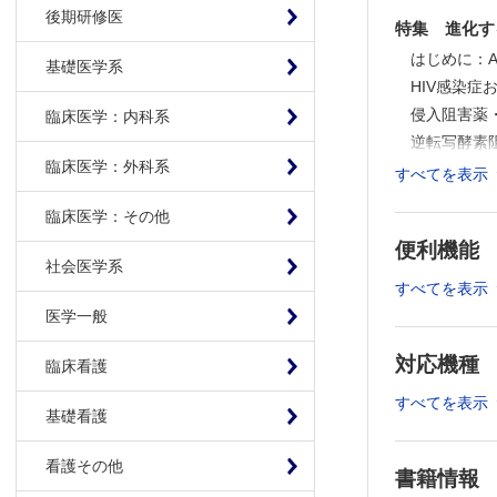
後期研修医
特集 進化する
はじめに：AID
基礎医学系
HIV感染症
侵入阻害薬
臨床医学：内科系
逆転写酵素
臨床医学：外科系
HIVインテ
すべてを表示
プロテアー
臨床医学：その他
HIV/AI
便利機能
臨床開発中の
社会医学系
抗HIV療法
すべてを表示
連載
医学一般
Sustaina
対応機種
臨床看護
医療情報
【NEW】
すべてを表示
基礎看護
はじめに
1．小児慢
看護その他
書籍情報
五十嵐 