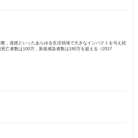
治，宗教，道徳といったあらゆる生活領域で大きなインパクトを与え続
死亡者数は100万，新規感染者数は180万を超える（2017
版をご覧いただけます。詳細は
こちら
でご確認ください。