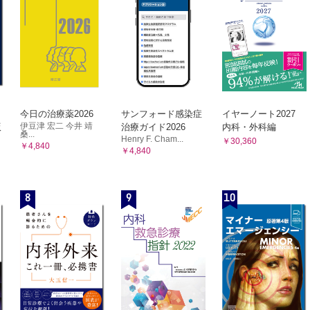
今日の治療薬2026
サンフォード感染症
イヤーノート2027
伊豆津 宏二 今井 靖
版
治療ガイド2026
内科・外科編
桑...
Henry F. Cham...
￥30,360
￥4,840
￥4,840
8
9
10