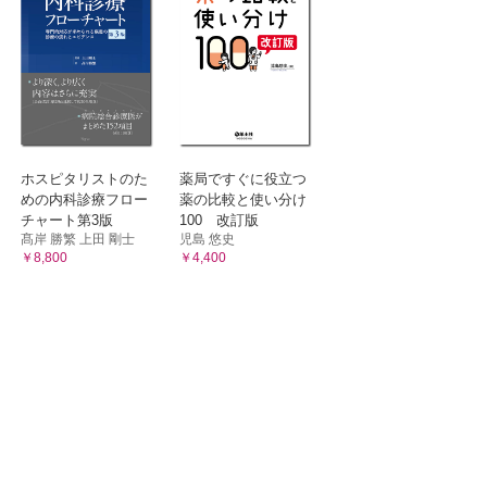
ホスピタリストのた
薬局ですぐに役立つ
めの内科診療フロー
薬の比較と使い分け
チャート第3版
100 改訂版
髙岸 勝繁 上田 剛士
児島 悠史
￥8,800
￥4,400