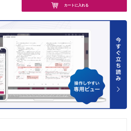
カートに入れる
一
umのゲ
序論：オー