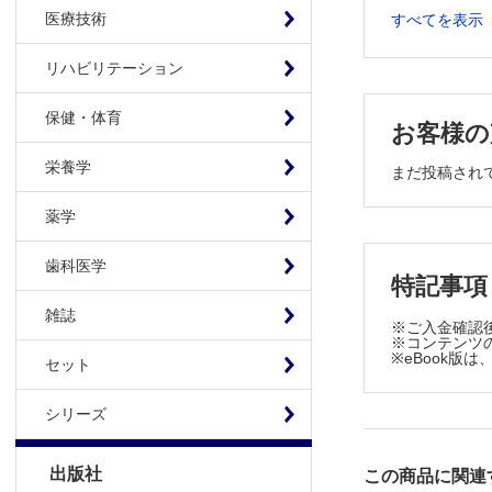
TOPICS
医療技術
すべてを表示
免疫学 血
リハビリテーション
腎臓内科学
細菌学・ウイ
保健・体育
お客様の
FORUM
Choosin
栄養学
まだ投稿され
医療社会学
薬学
歯科医学
特記事項
雑誌
※ご入金確認
※コンテンツの
※eBook
セット
シリーズ
出版社
この商品に関連