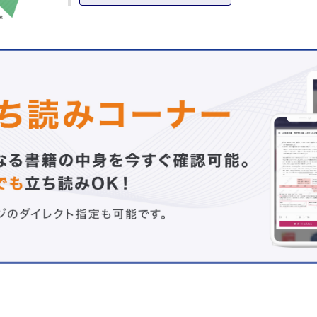
逆転写酵素阻害薬 白阪琢磨
HIVインテグラーゼ阻害薬 藤原民雄
プロテアーゼ阻害薬の開発 青木 学・青木宏美
HIV/AIDSに対する多剤併用療法の進展 渡辺恒二・岡 慎
臨床開発中の抗HIV-1薬 馬場昌範
抗HIV療法の展望 立川夏夫
連載
Sustainable Developmentを目指した予防医学(8)
医療情報と予防医学 藤田伸輔
【NEW】移行期医療－成人に達する/達した患者への医療
はじめに 五十嵐 隆
1．小児慢性疾患患者の移行期医療の課題
五十嵐 隆
TOPICS
免疫学 血球貪食のメカニズム 石止貴将・華山力成
腎臓内科学 便秘と慢性腎臓病（CKD） 住田圭一
細菌学・ウイルス学 肺MAC症原因菌Mycobacterium avi
ノム進化 矢野大和・丸山史人
FORUM
Choosing Wiselyキャンペーンとは(5) Polypharmacy
ストラリアNPS MedicineWiseの取組みとCW 山本美智子
医療社会学の冒険(2) イメージとしての自閉症 美馬達哉