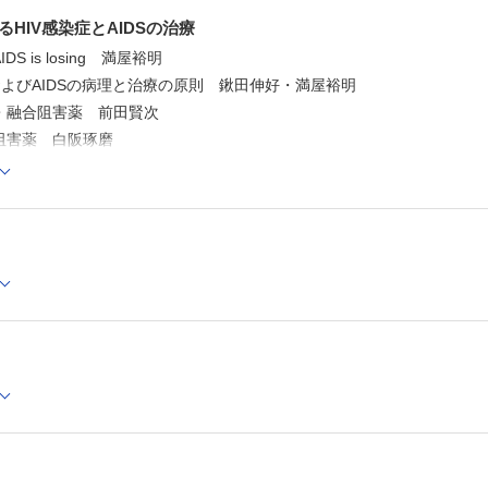
HIV感染症とAIDSの治療
S is losing 満屋裕明
およびAIDSの病理と治療の原則 鍬田伸好・満屋裕明
・融合阻害薬 前田賢次
阻害薬 白阪琢磨
グラーゼ阻害薬 藤原民雄
ゼ阻害薬の開発 青木 学・青木宏美
DSに対する多剤併用療法の進展 渡辺恒二・岡 慎一
抗HIV-1薬 馬場昌範
の展望 立川夏夫
ble Developmentを目指した予防医学(8)
と予防医学 藤田伸輔
移行期医療－成人に達する/達した患者への医療
 五十嵐 隆
性疾患患者の移行期医療の課題
隆