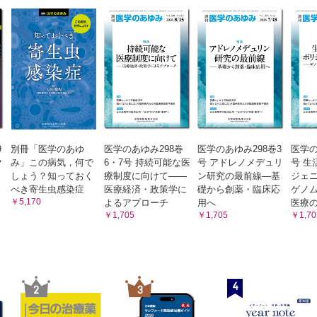
9
別冊「医学のあゆ
医学のあゆみ298巻
医学のあゆみ298巻3
医学の
ク
み」この病気，何で
6・7号 持続可能な医
号 アドレノメデュリ
号 生
しょう？知っておく
療制度に向けて――
ン研究の最前線―基
ジェ
べき寄生虫感染症
医療経済・政策学に
礎から創薬・臨床応
ゲノ
￥5,170
よるアプローチ
用へ
医療
￥1,705
￥1,705
￥1,70
4
2
3