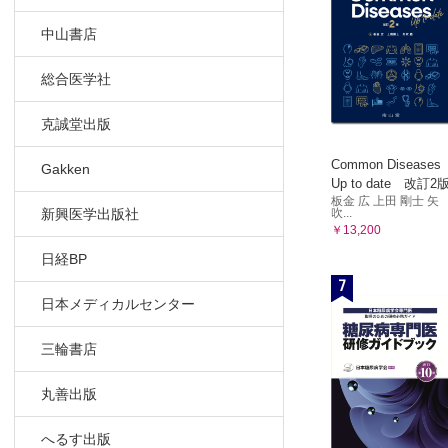
中山書店
総合医学社
克誠堂出版
Common Diseases
Gakken
Up to date 改訂2
板金 広 上田 剛士 矢
吹...
新興医学出版社
￥13,200
日経BP
7
日本メディカルセンター
三輪書店
丸善出版
へるす出版