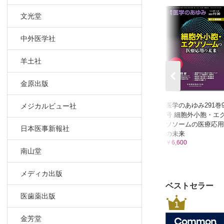
文光堂
中外医学社
羊土社
金原出版
医学のあゆみ291巻
メジカルビュー社
号 細胞外小胞・エ
ソソームの医療応用
日本医事新報社
の未来
￥6,600
南山堂
メディカ出版
ベストセラー
医歯薬出版
1
金芳堂