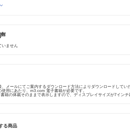
球貪食のメカニズム 石止貴将・華山力成
 便秘と慢性腎臓病（CKD） 住田圭一
ルス学 肺MAC症原因菌Mycobacterium aviumのゲノム進化 矢野
声
g Wiselyキャンペーンとは(5) Polypharmacy序論：オーストラリアNPS
ていません
の冒険(2) イメージとしての自閉症 美馬達哉
後、メールにてご案内するダウンロード方法によりダウンロードしてい
使用にあたり、m3.com 電子書籍が必要です。
版は、書籍の体裁そのままで表示しますので、ディスプレイサイズが7イン
する商品