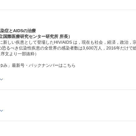
感染症とAIDSの治療
国立国際医療研究センター研究所 所長）
に新しい疾患として登場したHIV/AIDS は，現在も社会，経済，政
恐るべき伝染性疾患の全世界の感染者数は3,600万人，2016年だけで総
．（序文より一部抜粋）
あゆみ」最新号・バックナンバーはこちら
Cでの閲覧も可能です。
後、「購入済ライセンス一覧」より、オンライン環境で閲覧可能なPDF
refox 最新版 / Google Chrome 最新版 / Safari 最新版