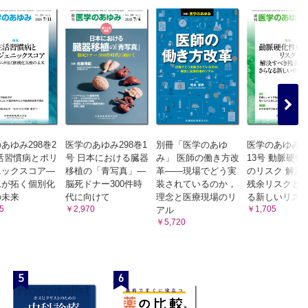
あゆみ298巻2
医学のあゆみ298巻1
別冊「医学のあゆ
医学のあゆみ2
活習慣病とポリ
号 日本における臓器
み」 医師の働き方改
13号 動脈硬化
ニックスコア―
移植の「青写真」―
革――現場でどう実
のリスク 解決
ムが拓く個別化
脳死ドナー300件時
装されているのか，
残余リスクと
の未来
代に向けて
理念と医療現場のリ
る新しいリス
5
￥2,970
￥1,705
アル
￥5,720
5
6