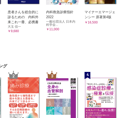
患者さんを総合的に
内科救急診療指針
マイナーエマージェ
診るための 内科外
2022
ンシー 原著第4版
一般社団法人 日本内
来これ一冊、必携書
￥16,500
科学会...
大玉 信一
￥11,000
￥9,680
ング
4
2
3