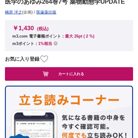
医学のあゆみ264巻7号 薬物動態学UPDATE
楠原 洋之
(企画)
/
医歯薬出版
￥1,430
(税込)
m3.com 電子書籍ポイント：
最大 26pt (
2
%)
m3ポイント：
1%相当
お気に入り登録
カートに入れる