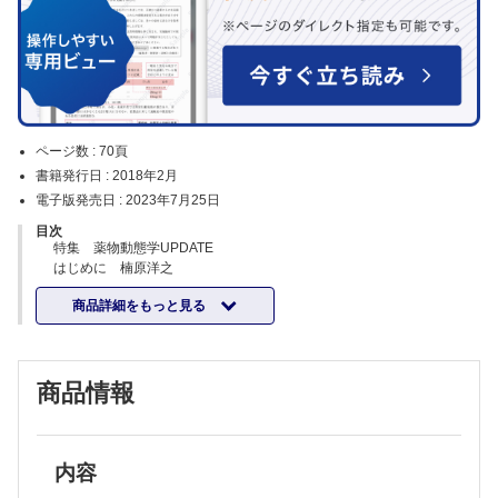
ページ数 :
70頁
書籍発行日 :
2018年2月
電子版発売日 :
2023年7月25日
目次
特集 薬物動態学UPDATE
はじめに 楠原洋之
Virtual Clinical Study を用いた薬物動態の個人間変動予測 年本広太・
商品詳細をもっと見る
杉山雄一
体内時計の分子機構を基盤にした時間薬物動態 大戸茂弘
腎・肝障害患者における薬物動態変動－臓器内・臓器間連鎖の関与 荒
川 大・加藤将夫
商品情報
薬物相互作用リスクの定量的予測に向けた取組み 前田和哉
生体内の局所で薬物の濃度動態とその作用を追尾する計測基盤の開発
緒方元気・他
医薬品のヒト体内動態評価のためのin vitro 培養細胞の現状 石田誠一
前臨床における薬物性肝障害リスク予測 伊藤晃成
内容
ヒト肝細胞移植キメラマウスを用いた薬物代謝・動態研究 山崎浩史