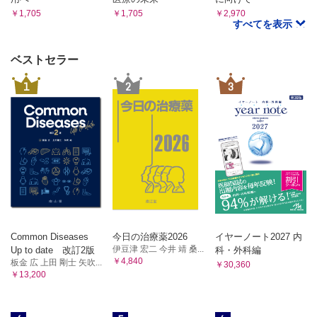
￥1,705
￥1,705
￥2,970
すべてを表示
ベストセラー
1
2
3
Common Diseases
今日の治療薬2026
イヤーノート2027 内
伊豆津 宏二 今井 靖 桑...
Up to date 改訂2版
科・外科編
￥4,840
板金 広 上田 剛士 矢吹...
￥30,360
￥13,200