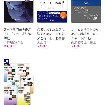
糖尿病専門医研修ガ
患者さんを総合的に
ホスピタリストのた
イドブック 改訂第
診るための 内科外
めの内科診療フロー
10版
来これ一冊、必携書
チャート第3版
日本糖尿病学会
大玉 信一
髙岸 勝繁 上田 剛士
￥9,680
￥9,680
￥8,800
10