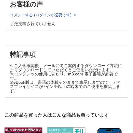
薬理学・毒性学 抗精神病薬とD2 受容体シグナリング 衣斐
お客様の声
督和
脳神経外科学 VP シャントのための手術シミュレーション
コメントする (ログインが必要です)
山田茂樹
まだ投稿されていません
FORUM
人を対象とする医学系研究に関する倫理指針の改正の要点と運
用上の課題 倉田真由美
次号予告
特記事項
※ご入金確認後、メールにてご案内するダウンロード方法に
よりダウンロードしていただくとご使用いただけます。
※コンテンツの使用にあたり、m3.com 電子書籍が必要で
す。
※eBook版は、書籍の体裁そのままで表示しますので、ディ
スプレイサイズが7インチ以上の端末でのご使用を推奨しま
す。
この商品を買った人はこんな商品も買っています