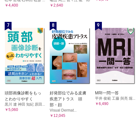
￥4,400
￥2,640
7
8
9
頭部画像診断をもっ
好発部位でみる皮膚
MRI一問一答
平井 俊範 工藤 與亮 堀...
とわかりやすく
疾患アトラス 頭
￥6,490
黒川 遼 神田 知紀 原田...
部・顔
￥5,060
Visual Dermat...
￥12,045