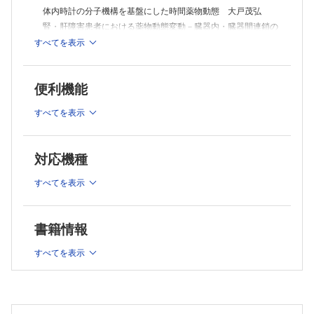
体内時計の分子機構を基盤にした時間薬物動態 大戸茂弘
腎・肝障害患者における薬物動態変動－臓器内・臓器間連鎖の
関与 荒川 大・加藤将夫
すべてを表示
薬物相互作用リスクの定量的予測に向けた取組み 前田和哉
生体内の局所で薬物の濃度動態とその作用を追尾する計測基盤
の開発 緒方元気・他
便利機能
医薬品のヒト体内動態評価のためのin vitro 培養細胞の現状
石田誠一
すべてを表示
前臨床における薬物性肝障害リスク予測 伊藤晃成
ヒト肝細胞移植キメラマウスを用いた薬物代謝・動態研究 山
崎浩史
対応機種
連載
すべてを表示
テレメディシン－遠隔医療の現状と課題(18)
医学・創薬におけるビッグデータ 佐藤憲明・他
救急医学－現状と課題(9)
書籍情報
Hybrid ER の登場で変わる救急診療－ハードとソフトの充実を
めざし，日本型救急診療を確立する 藤見 聡
すべてを表示
TOPICS
生化学・分子生物学 転写因子NRF2 活性化による急性腎障害
の予防 村松亜紀・他