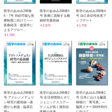
医学のあゆみ298巻
医学のあゆみ298巻5
医学のあゆみ298巻4
6・7号 持続可能な医
号 医療に貢献する糖
号 自己炎症性疾患ア
療制度に向けて――
鎖研究最前線
ップデート
医療経済・政策学に
￥2,970
￥1,705
よるアプロー...
￥1,705
医学のあゆみ298巻3
医学のあゆみ298巻2
医学のあゆみ298巻1
号 アドレノメデュリ
号 生活習慣病とポリ
号 日本における臓器
ン研究の最前線―基
ジェニックスコア―
移植の「青写真」―
礎から創薬・臨床応
ゲノムが拓く個別化
脳死ドナー300件時代
用へ
医療の未来
に向けて