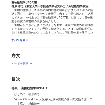
連載
薬物動態学UPDATE
テレメディシン－遠隔医療の現状と課題(18)
楠原 洋之（東京大学大学院薬学系研究科分子薬物動態学教室）
薬物動態学は，医薬品の体内動態の解析およびその予測法の開
医学・創薬におけるビッグデータ 佐藤憲明・他
発を通じて，薬効・安全性を定量的に考える学問領域として発展
救急医学－現状と課題(9)
してきた．本特集では「薬物動態学UPDATE」と題して，薬物動
Hybrid ER の登場で変わる救急診療－ハードとソフトの充実をめざし，
態学研究の最前線の現状を紹介したい．
日本型救急診療を確立する 藤見 聡
薬物が服用された後にどのような血中・組織中濃度の時間推移
TOPICS
をとるかについて，その予測を精緻化することは，薬物動態学に
生化学・分子生物学 転写因子NRF2 活性化による急性腎障害の予防
おける重要課題のひとつである．さらに，同じ薬物量を服用した
村松亜紀・他
としても，薬物の血中濃度や組織への滞留性には個人差がみら
薬理学・毒性学 抗精神病薬とD2 受容体シグナリング 衣斐督和
れ，それが薬効・安全性の個人差を生み出す一因ともなる．した
すべてを表示
がって，個人間変動の機序の正確な理解を深めるとともに，その
脳神経外科学 VP シャントのための手術シミュレーション 山田茂樹
評価法も含めて医薬品開発の現場へフィードバックすることが求
FORUM
められている．（序文より一部抜粋）
人を対象とする医学系研究に関する倫理指針の改正の要点と運用上の課
序文
題 倉田真由美
≫ 「医学のあゆみ」最新号・バックナンバーはこちら
次号予告
すべてを表示
※本製品はPCでの閲覧も可能です。
製品のご購入後、「購入済ライセンス一覧」より、オンライン環
境で閲覧可能なPDF版をご覧いただけます。詳細は
こちら
でご確
認ください。
目次
推奨ブラウザ： Firefox 最新版 / Google Chrome 最新版 / Safari
最新版
特集 薬物動態学UPDATE
はじめに 楠原洋之
Virtual Clinical Study を用いた薬物動態の個人間変動予測 年
本広太・杉山雄一