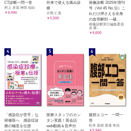
CT診断一問一答
外来で使える痛み診
画像診断 2025年増刊
村上 卓道 神田 知紀
療
号（Vol.45 No.11）こ
￥6,490
片岡 仁美
れだけ押さえる全身
￥5,500
の血管解剖 ―破...
画像診断実行編集委員
会 森...
￥6,600
4
5
6
「感染症が苦手」な
医療スタッフのカン
腹部エコー 一問一
研修医へ 感染症診
タン実践！英会話
答
松本 直樹 渡邊 幸信
療の極意を伝授
web動画＆音声付
￥5,940
松本 哲哉 石和田 稔彦 ...
亀山 周二 佐々江 龍一郎