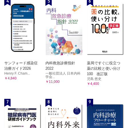
4
5
6
サンフォード感染症
内科救急診療指針
薬局ですぐに役立つ
治療ガイド2026
2022
薬の比較と使い分け
Henry F. Cham...
一般社団法人 日本内科
100 改訂版
学会...
￥4,840
児島 悠史
￥11,000
￥4,400
7
8
9