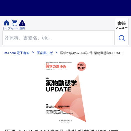


書籍
メニュー
トップ
カート
重要
m3.com 電子書籍
医歯薬出版
医学のあゆみ264巻7号 薬物動態学UPDATE