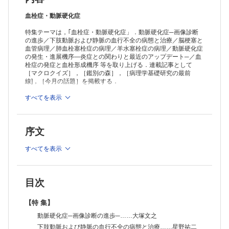
マクロクイズ［185］
近藤篤史 他
血栓症・動脈硬化症
鑑別の森［36］
特集テーマは，｢血栓症・動脈硬化症」．動脈硬化症─画像診断
卵巣の粘液性境界悪性腫瘍と粘液性癌
の進歩／下肢動脈および静脈の血行不全の病態と治療／脳梗塞と
Answer 1：南口早智子
血管病理／肺血栓塞栓症の病理／羊水塞栓症の病理／動脈硬化症
Answer 2：九島巳樹
の発生・進展機序―炎症との関わりと最近のアップデート─／血
病理学基礎研究の最前線《新連載》
栓症の発症と血栓形成機序 等を取り上げる．連載記事として
連載にあたって……田中伸哉 他
［マクロクイズ］，［鑑別の森］，［病理学基礎研究の最前
病理学基礎研究の最前線［1］
線]，［今月の話題］を掲載する．
生体内初期化技術を応用したがん・老化研究……山田洋介 他
【今月の話題】
すべてを表示
≫ 「病理と臨床」最新号・バックナンバーはこちら
冠動脈瘤のはなし……髙橋 啓
≫
「病理と臨床」年間購読、受付中！
【Information】
序文
※本製品はPCでの閲覧も可能です。
「購入済ライセンス一覧」よりオンライン環境でPDF版をご覧い
ただけます。詳細は
こちら
でご確認ください。
すべてを表示
目次
【特 集】
動脈硬化症─画像診断の進歩─……大塚文之
下肢動脈および静脈の血行不全の病態と治療……星野祐二