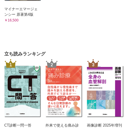
マイナーエマージェ
ンシー 原著第4版
￥16,500
立ち読みランキング
1
2
3
CT診断一問一答
外来で使える痛み診
画像診断 2025年増刊