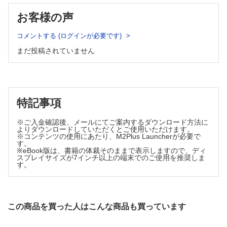
【今月の話題】
お客様の声
冠動脈瘤のはなし……髙橋 啓
【Information】
コメントする (ログインが必要です)
まだ投稿されていません
特記事項
※ご入金確認後、メールにてご案内するダウンロード方法に
よりダウンロードしていただくとご使用いただけます。
※コンテンツの使用にあたり、M2Plus Launcherが必要で
す。
※eBook版は、書籍の体裁そのままで表示しますので、ディ
スプレイサイズが7インチ以上の端末でのご使用を推奨しま
す。
この商品を買った人はこんな商品も買っています