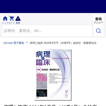


書籍
メニュー
トップ
カート
重要
m3.com 電子書籍
病理と臨床 2024年9月号（42巻9号）血栓症・動脈硬化症