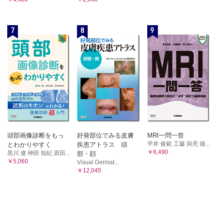
7
8
9
頭部画像診断をもっ
好発部位でみる皮膚
MRI一問一答
平井 俊範 工藤 與亮 堀...
とわかりやすく
疾患アトラス 頭
￥6,490
黒川 遼 神田 知紀 原田...
部・顔
￥5,060
Visual Dermat...
￥12,045