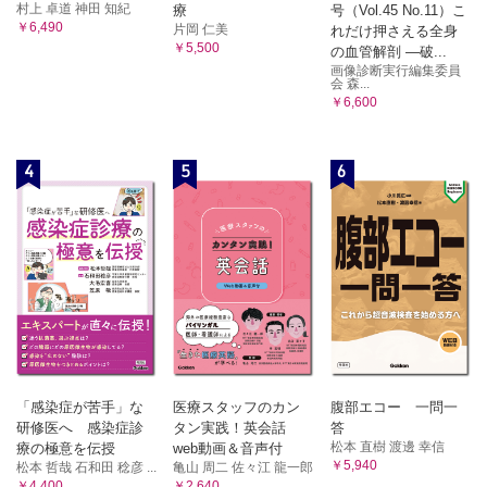
村上 卓道 神田 知紀
療
号（Vol.45 No.11）こ
￥6,490
片岡 仁美
れだけ押さえる全身
￥5,500
の血管解剖 ―破...
画像診断実行編集委員
会 森...
￥6,600
4
5
6
「感染症が苦手」な
医療スタッフのカン
腹部エコー 一問一
研修医へ 感染症診
タン実践！英会話
答
松本 直樹 渡邊 幸信
療の極意を伝授
web動画＆音声付
￥5,940
松本 哲哉 石和田 稔彦 ...
亀山 周二 佐々江 龍一郎
￥4,400
￥2,640