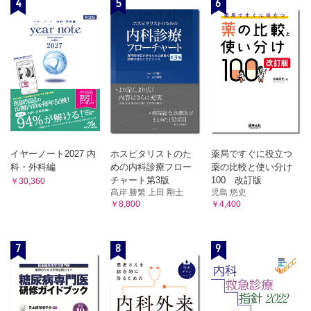
4
5
6
イヤーノート2027 内
ホスピタリストのた
薬局ですぐに役立つ
科・外科編
めの内科診療フロー
薬の比較と使い分け
チャート第3版
100 改訂版
￥30,360
髙岸 勝繁 上田 剛士
児島 悠史
￥8,800
￥4,400
7
8
9