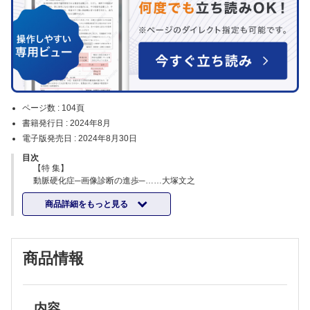
ページ数 :
104頁
書籍発行日 :
2024年8月
電子版発売日 :
2024年8月30日
目次
【特 集】
動脈硬化症─画像診断の進歩─……大塚文之
下肢動脈および静脈の血行不全の病態と治療……星野祐二
商品詳細をもっと見る
脳梗塞と血管病理……大谷知之 他
下肢閉塞性動脈疾患の病理─下肢閉塞性動脈疾患の切断肢の解析より得
られた新知見─……小山 裕 他
肺血栓塞栓症の病理……魏 峻洸
商品情報
羊水塞栓症の病理……若狹朋子 他
動脈硬化症の発生・進展機序―炎症との関わりと最近のアップデート
─……新見 学 他
血栓症の発症と血栓形成機序……山下 篤
【連 載】
内容