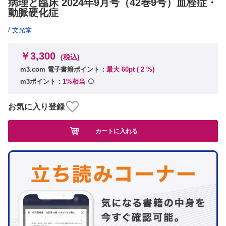
病理と臨床 2024年9月号（42巻9号）血栓症・
動脈硬化症
/
文光堂
￥3,300
(税込)
m3.com 電子書籍ポイント：
最大 60pt (
2
%)
m3ポイント：
1%相当
お気に入り登録
カートに入れる