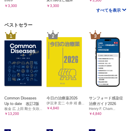
￥3,300
￥3,300
￥3,300
すべてを表示
ベストセラー
1
2
3
Common Diseases
今日の治療薬2026
サンフォード感染症
伊豆津 宏二 今井 靖 桑...
Up to date 改訂2版
治療ガイド2026
￥4,840
板金 広 上田 剛士 矢吹...
Henry F. Cham...
￥13,200
￥4,840