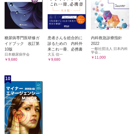
糖尿病専門医研修ガ
患者さんを総合的に
内科救急診療指針
イドブック 改訂第
診るための 内科外
2022
一般社団法人 日本内科
10版
来これ一冊、必携書
学会...
日本糖尿病学会
大玉 信一
￥11,000
￥9,680
￥9,680
10