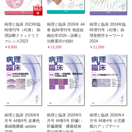
病理と臨床 2023年臨
病理と臨床 2026年 44
病理と臨床 2024年臨
時増刊号（41巻） 病
巻 臨時増刊号 免疫組
時増刊号（42巻）病
理診断クイックリフ
織化学2026～診断と
理形態学キーワード
ァレンス2023
治療選択の指針
2024
￥9,900
￥13,200
￥11,000
病理と臨床 2026年8
病理と臨床 2026年5
病理と臨床 2026年4
月号 44巻8号 皮膚色
月号 44巻5号 肝臓Ⅰ：
月号 44巻4号 小児腫
素細胞腫瘍 update
肝臓腫瘍・腫瘍様病
瘍のアップデート
2026
変の病理と臨床