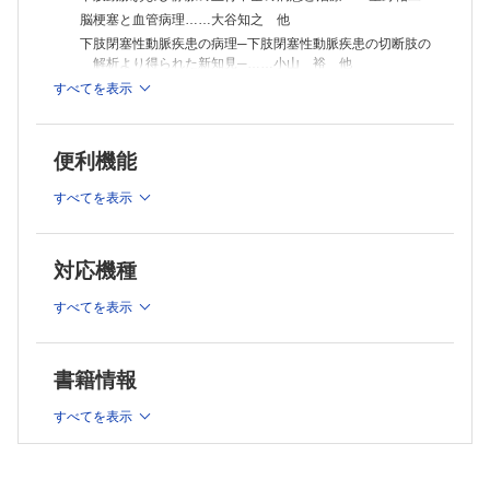
脳梗塞と血管病理……大谷知之 他
下肢閉塞性動脈疾患の病理─下肢閉塞性動脈疾患の切断肢の
解析より得られた新知見─……小山 裕 他
肺血栓塞栓症の病理……魏 峻洸
すべてを表示
羊水塞栓症の病理……若狹朋子 他
動脈硬化症の発生・進展機序―炎症との関わりと最近のアッ
プデート─……新見 学 他
便利機能
血栓症の発症と血栓形成機序……山下 篤
すべてを表示
【連 載】
マクロクイズ［185］
近藤篤史 他
対応機種
鑑別の森［36］
卵巣の粘液性境界悪性腫瘍と粘液性癌
すべてを表示
Answer 1：南口早智子
Answer 2：九島巳樹
書籍情報
病理学基礎研究の最前線《新連載》
連載にあたって……田中伸哉 他
すべてを表示
病理学基礎研究の最前線［1］
生体内初期化技術を応用したがん・老化研究……山田洋介
他