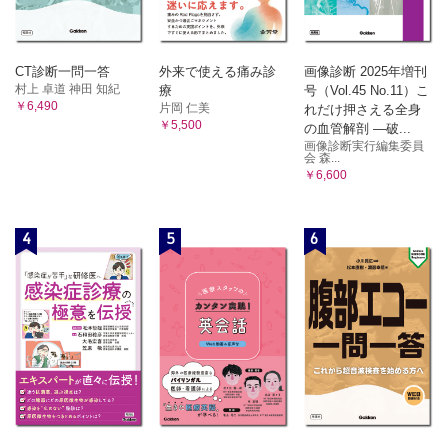
CT診断一問一答
外来で使える痛み診
画像診断 2025年増刊
村上 卓道 神田 知紀
療
号（Vol.45 No.11）こ
￥6,490
片岡 仁美
れだけ押さえる全身
￥5,500
の血管解剖 ―破...
画像診断実行編集委員
会 森...
￥6,600
4
5
6