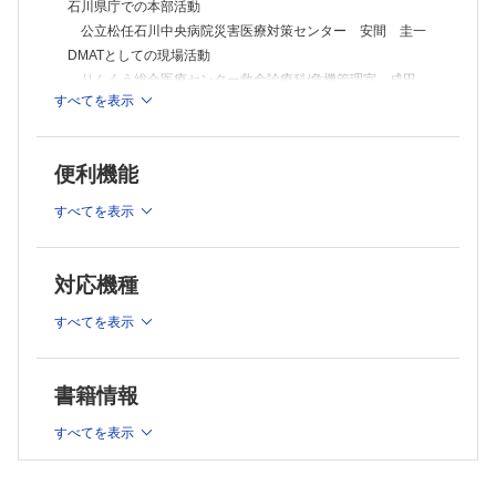
出張版Dr.ʼs Prime Academia
石川県庁での本部活動
第20回 医師国家試験でひも解く救急医学─第118回医師国家試験内因
公立松任石川中央病院災害医療対策センター 安間 圭一
性救急PICK UP!!!
DMATとしての現場活動
ふく在宅クリニック 中村 龍太郎 1478
りんくう総合医療センター救命診療科/危機管理室 成田
麻衣子
すべてを表示
NGOによる医療支援
淀川キリスト教病院救急科（集中治療科）/NPO法人災害人
道医療支援会（HuMA） 夏川 知輝
便利機能
日本赤十字社医療救護班としての現場活動
すべてを表示
横浜市立みなと赤十字病院救命救急センター 中山 祐介
地震発生直後の現場状況と初期対応─実際の救助・医療連携活
動から
対応機種
NPO法人ピースウィンズ・ジャパン 稲葉 基高
被災地の総合病院の実際
すべてを表示
珠洲市総合病院内科 出島 彰宏
被災地のクリニックの実際
ごちゃまるクリニック 小浦 友行
書籍情報
空路医療搬送調整の実際
福岡県済生会福岡総合病院救命救急センター 久城 正紀
すべてを表示
医療情報の管理・共有等の実際
広島大学大学院医系科学研究科公衆衛生学 久保 達彦 他