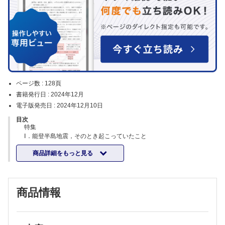
ページ数 :
128頁
書籍発行日 :
2024年12月
電子版発売日 :
2024年12月10日
目次
特集
Ⅰ．能登半島地震，そのとき起こっていたこと
石川県庁での本部活動
商品詳細をもっと見る
公立松任石川中央病院災害医療対策センター 安間 圭一
DMATとしての現場活動
りんくう総合医療センター救命診療科/危機管理室 成田 麻衣子
NGOによる医療支援
商品情報
淀川キリスト教病院救急科（集中治療科）/NPO法人災害人道医療支援
会（HuMA） 夏川 知輝
日本赤十字社医療救護班としての現場活動
横浜市立みなと赤十字病院救命救急センター 中山 祐介