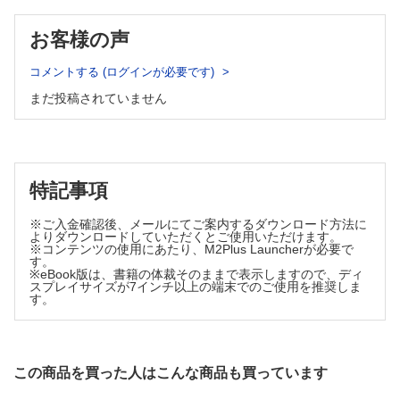
被災者ケア，避難生活支援などの実際─助かったいのちのその
先の“生きる”を支える支援
お客様の声
DC-CAT/コミュニティヘルス研究機構/慶應義塾大学医学部
衛生学公衆衛生学教室 山岸 暁美
コメントする (ログインが必要です)
精神科的支援・ケアの実際
まだ投稿されていません
DPAT事務局/獨協医科大学埼玉医療センター救急医療科 五
明 佐也香
Ⅱ．能登半島地震を経て，考える
行政およびDMATによる災害時医療支援の現状と課題
国立病院機構本部DMAT事務局新興感染症対策課 小谷 聡
特記事項
司
救助・医療連携の現状と課題
※ご入金確認後、メールにてご案内するダウンロード方法に
日本医科大学多摩永山病院救命救急科/国際緊急援助隊救助
よりダウンロードしていただくとご使用いただけます。
チーム医療班 阪本 太吾
※コンテンツの使用にあたり、M2Plus Launcherが必要で
す。
災害時の医療支援活動における多職種連携の現状と課題
※eBook版は、書籍の体裁そのままで表示しますので、ディ
長崎大学病院災害医療支援室 山下 和範
スプレイサイズが7インチ以上の端末でのご使用を推奨しま
す。
連載
出張版Dr.ʼs Prime Academia
第20回 医師国家試験でひも解く救急医学─第118回医師国家
試験内因性救急PICK UP!!!
この商品を買った人はこんな商品も買っています
ふく在宅クリニック 中村 龍太郎 1478