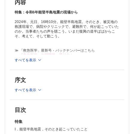
地震発生直後の現場状況と初期対応─実際の救助・医療連携活動から
内容
NPO法人ピースウィンズ・ジャパン 稲葉 基高
被災地の総合病院の実際
特集：令和6年能登半島地震の現場から
珠洲市総合病院内科 出島 彰宏
2024年、元日、16時10分。能登半島地震。そのとき、被災地の
被災地のクリニックの実際
救護現場で、病院やクリニックで、避難所で、何が起こっていた
ごちゃまるクリニック 小浦 友行
のか。当事者たちの声を聴こう。いまだ復興の道半ばばからこ
空路医療搬送調整の実際
そ、考えて、そして動こう。
福岡県済生会福岡総合病院救命救急センター 久城 正紀
医療情報の管理・共有等の実際
広島大学大学院医系科学研究科公衆衛生学 久保 達彦 他
≫ 「救急医学」最新号・バックナンバーはこちら
被災者ケア，避難生活支援などの実際─助かったいのちのその先の“生
≫
「救急医学」年間購読、受付中！
きる”を支える支援
すべてを表示
※本製品はPCでの閲覧も可能です。
DC-CAT/コミュニティヘルス研究機構/慶應義塾大学医学部衛生学公衆
「購入済ライセンス一覧」よりオンライン環境でPDF版をご覧い
衛生学教室 山岸 暁美
ただけます。詳細は
こちら
でご確認ください。
精神科的支援・ケアの実際
序文
DPAT事務局/獨協医科大学埼玉医療センター救急医療科 五明 佐也香
Ⅱ．能登半島地震を経て，考える
すべてを表示
行政およびDMATによる災害時医療支援の現状と課題
国立病院機構本部DMAT事務局新興感染症対策課 小谷 聡司
救助・医療連携の現状と課題
日本医科大学多摩永山病院救命救急科/国際緊急援助隊救助チーム医療
目次
班 阪本 太吾
災害時の医療支援活動における多職種連携の現状と課題
特集
長崎大学病院災害医療支援室 山下 和範
Ⅰ．能登半島地震，そのとき起こっていたこと
連載