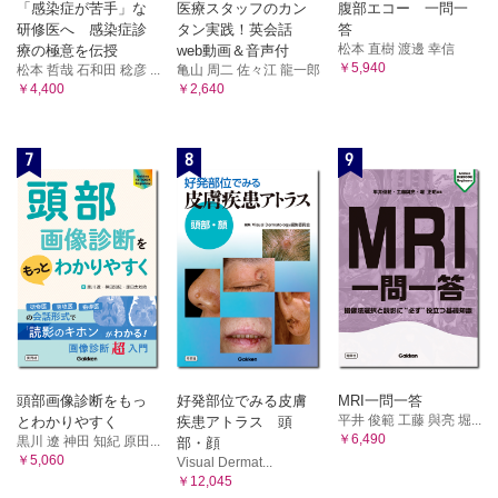
「感染症が苦手」な
医療スタッフのカン
腹部エコー 一問一
研修医へ 感染症診
タン実践！英会話
答
松本 直樹 渡邊 幸信
療の極意を伝授
web動画＆音声付
￥5,940
松本 哲哉 石和田 稔彦 ...
亀山 周二 佐々江 龍一郎
￥4,400
￥2,640
7
8
9
頭部画像診断をもっ
好発部位でみる皮膚
MRI一問一答
平井 俊範 工藤 與亮 堀...
とわかりやすく
疾患アトラス 頭
￥6,490
黒川 遼 神田 知紀 原田...
部・顔
￥5,060
Visual Dermat...
￥12,045