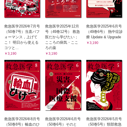
救急医学2026年7月号
救急医学2025年12月
救急医学2025年6月号
（50巻7号）当直パフ
号（49巻12号） 救急
（49巻6号） 熱中症診
ォーマンス，上げて
医だから学びたい；
療 Update & Upgrade
こ！ 明日から使える
こころの病気・ここ
￥3,190
コツと...
ろの薬
￥3,190
￥3,190
救急医学2026年8月号
救急医学2026年6月号
救急医学2026年5月号
（50巻8号）輸血のひ
（50巻6号）そのと
（50巻5号）頸部救急