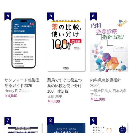
4
5
6
サンフォード感染症
薬局ですぐに役立つ
内科救急診療指針
治療ガイド2026
薬の比較と使い分け
2022
Henry F. Cham...
一般社団法人 日本内科
100 改訂版
学会...
￥4,840
児島 悠史
￥11,000
￥4,400
7
8
9