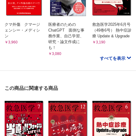
クマ外傷 クマージ
医療者のための
救急医学2025年6月号
ェンシー・メディシ
ChatGPT 面倒な事
（49巻6号） 熱中症診
ン
務作業、自己学習、
療 Update & Upgrade
研究・論文作成に
￥3,960
￥3,190
も！
￥3,080
すべてを表示
この商品に関連する商品