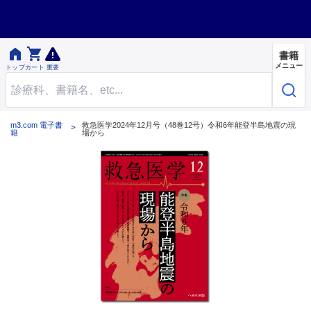


書籍
メニュー
トップ
カート
重要
m3.com 電子書
救急医学2024年12月号（48巻12号）令和6年能登半島地震の現
籍
場から