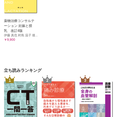
薬物治療コンサルテ
ーション 妊娠と授
乳 改訂4版
伊藤 真也 村島 温子 後...
￥9,900
立ち読みランキング
1
2
3