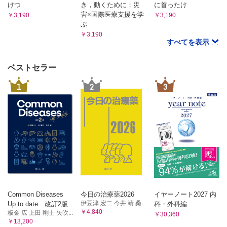
けつ
き，動くために；災
に首ったけ
害×国際医療支援を学
￥3,190
￥3,190
ぶ
￥3,190
すべてを表示
ベストセラー
1
2
3
Common Diseases
今日の治療薬2026
イヤーノート2027 内
伊豆津 宏二 今井 靖 桑...
Up to date 改訂2版
科・外科編
￥4,840
板金 広 上田 剛士 矢吹...
￥30,360
￥13,200