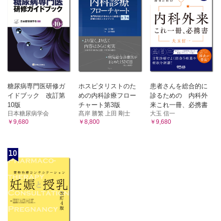
糖尿病専門医研修ガ
ホスピタリストのた
患者さんを総合的に
イドブック 改訂第
めの内科診療フロー
診るための 内科外
10版
チャート第3版
来これ一冊、必携書
日本糖尿病学会
髙岸 勝繁 上田 剛士
大玉 信一
￥9,680
￥8,800
￥9,680
10