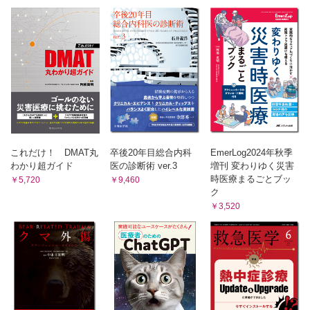
これだけ！ DMAT丸
卒後20年目総合内科
EmerLog2024年秋季
わかり超ガイド
医の診断術 ver.3
増刊 変わりゆく災害
時医療まるごとブッ
￥5,720
￥9,460
ク
￥3,520