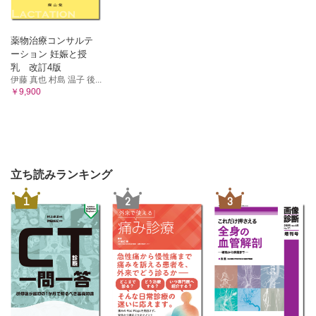
薬物治療コンサルテ
ーション 妊娠と授
乳 改訂4版
伊藤 真也 村島 温子 後...
￥9,900
立ち読みランキング
1
2
3