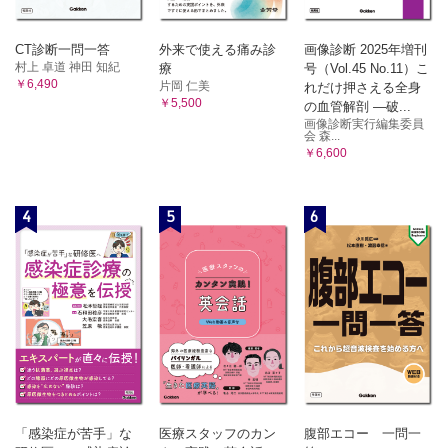
CT診断一問一答
外来で使える痛み診
画像診断 2025年増刊
村上 卓道 神田 知紀
療
号（Vol.45 No.11）こ
￥6,490
片岡 仁美
れだけ押さえる全身
￥5,500
の血管解剖 ―破...
画像診断実行編集委員
会 森...
￥6,600
4
5
6
「感染症が苦手」な
医療スタッフのカン
腹部エコー 一問一