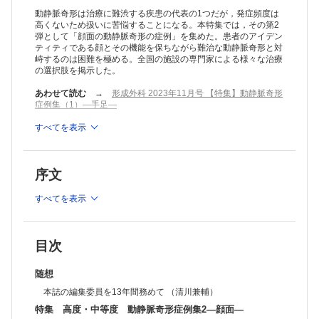
塞栓硬化療法が有効であった耳介動静脈奇形の1例 （武田玲伊子ほか）
動静脈奇形は治療に難渋する疾患の代表の1つだが，発症頻度は
耳下腺内に及んだ頬部動静脈奇形に対する段階的塞栓硬化療法の1例
高くないため扱いに苦悩することになる。本特集では，その第2
弾として「顔面の動静脈奇形の症例」を集めた。患者のアイデン
（野尻 岳ほか）
ティティである顔とその機能を保ちながら難治な動静脈奇形と対
顔面動静脈奇形における合併症回避の治療戦略 （高木信介）
峙するのは困難を極める。全国の施設の専門家による様々な治療
コラム：編集委員長コラム［第53回］ （細川 亙）
の選択肢を掲示した。
連載：みんなで考えよう！ 足病カンファレンスSeason
在宅医療を取り入れた急性期と慢性期のハイブリッド医療 （綾部
あわせて読む
→
形成外科 2023年11月号 【特集】動静脈奇形
忍）
症例集（1）―手足―
連載：だれでもわかる手の外科の基本―アンチ丸暗記・虎の巻―
No.7 矢状索の機能 （永竿智久）
≫ 「形成外科」最新号・バックナンバーはこちら
すべてを表示
≫
「形成外科」年間購読、受付中！
連載：形成外科NEXT―次世代の本音―
乳房再建の診療・研究と同時に育児を経験した私から若い医師へ （小
※本製品はPCでの閲覧も可能です。
宮貴子）
序文
「購入済ライセンス一覧」よりオンライン環境でPDF版をご覧い
連載：教室だより北～南
ただけます。詳細は
こちら
でご確認ください。
No.109 鳥取大学医学部 形成外科 （陶山淑子）
すべてを表示
新連載 ザッツ形成外科！
Vol.1 再建待ち （中村 優）
症例
MRIで静脈奇形が疑われた眼瞼眼窩内注入フィラー材の1例 （海野芙美
目次
香ほか）
心臓カテーテル治療後に生じた右上腕放射線皮膚潰瘍の1例 （山本將史
随想
ほか）
本誌の編集委員を13年間務めて （清川兼輔）
神経線維腫症1型（レックリングハウゼン病）患者の皮膚伸展性を利用
した広背筋皮弁による乳房再建の1例 （田畑有希ほか）
特集 高度・中等度 動静脈奇形症例集2―顔面―