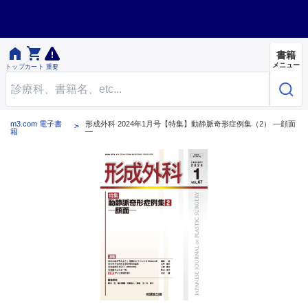


書籍
メニュー
トップ
カート
重要
m3.com 電子書
形成外科 2024年1月号【特集】動静脈奇形症例集（2） ―顔面
籍
―