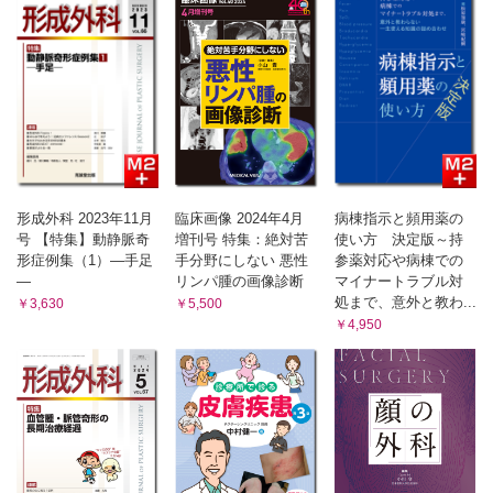
形成外科 2023年11月
臨床画像 2024年4月
病棟指示と頻用薬の
号 【特集】動静脈奇
増刊号 特集：絶対苦
使い方 決定版～持
形症例集（1）―手足
手分野にしない 悪性
参薬対応や病棟での
―
リンパ腫の画像診断
マイナートラブル対
処まで、意外と教わ...
￥3,630
￥5,500
￥4,950