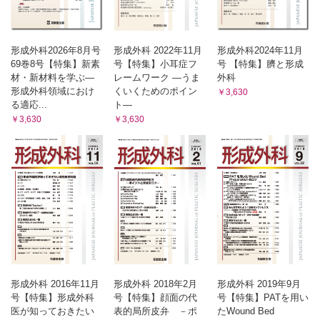
形成外科2026年8月号
形成外科 2022年11月
形成外科2024年11月
69巻8号【特集】新素
号【特集】小耳症フ
号 【特集】臍と形成
材・新材料を学ぶ—
レームワーク ―うま
外科
形成外科領域におけ
くいくためのポイン
￥3,630
る適応...
ト―
￥3,630
￥3,630
形成外科 2016年11月
形成外科 2018年2月
形成外科 2019年9月
号【特集】形成外科
号【特集】顔面の代
号【特集】PATを用い
医が知っておきたい
表的局所皮弁 －ポ
たWound Bed