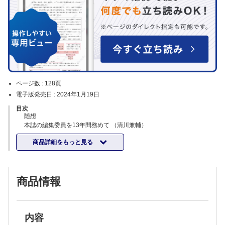
ページ数 :
128頁
電子版発売日 :
2024年1月19日
目次
随想
本誌の編集委員を13年間務めて （清川兼輔）
特集 高度・中等度 動静脈奇形症例集2―顔面―
商品詳細をもっと見る
企画にあたって （杠 俊介）
顔面の巨大動静脈奇形に対し全摘出術と遊離皮弁による再建を行った3
例 （右田 尚ほか）
塞栓硬化療法後に再増大を来たし拡大切除と皮弁による再建術を行った
商品情報
顔面動静脈奇形の1例 （桜庭 実ほか）
部分切除後に残存病変からの出血コントロールに難渋した顔面動静脈奇
形の1例 （渡辺勇太ほか）
診断に苦慮した幼児の耳前部動静脈奇形の1例 （尾崎 峰ほか）
顔面耳介CM-AVM に対して塞栓-硬化療法に耳介形成手術を組み合わせ
内容
た1例 （野口美帆ほか）