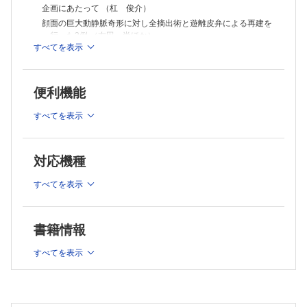
外国文献抄訳
企画にあたって （杠 俊介）
PRS Vol.151 No.5 （清水史明）
顔面の巨大動静脈奇形に対し全摘出術と遊離皮弁による再建を
行った3例 （右田 尚ほか）
すべてを表示
塞栓硬化療法後に再増大を来たし拡大切除と皮弁による再建術
を行った顔面動静脈奇形の1例 （桜庭 実ほか）
部分切除後に残存病変からの出血コントロールに難渋した顔面
便利機能
動静脈奇形の1例 （渡辺勇太ほか）
診断に苦慮した幼児の耳前部動静脈奇形の1例 （尾崎 峰ほ
すべてを表示
か）
顔面耳介CM-AVM に対して塞栓-硬化療法に耳介形成手術を組
み合わせた1例 （野口美帆ほか）
対応機種
塞栓硬化療法が有効であった耳介動静脈奇形の1例 （武田玲伊
子ほか）
すべてを表示
耳下腺内に及んだ頬部動静脈奇形に対する段階的塞栓硬化療法
の1例 （野尻 岳ほか）
顔面動静脈奇形における合併症回避の治療戦略 （高木信介）
書籍情報
コラム：編集委員長コラム［第53回］ （細川 亙）
連載：みんなで考えよう！ 足病カンファレンスSeason
すべてを表示
在宅医療を取り入れた急性期と慢性期のハイブリッド医療
（綾部 忍）
連載：だれでもわかる手の外科の基本―アンチ丸暗記・虎