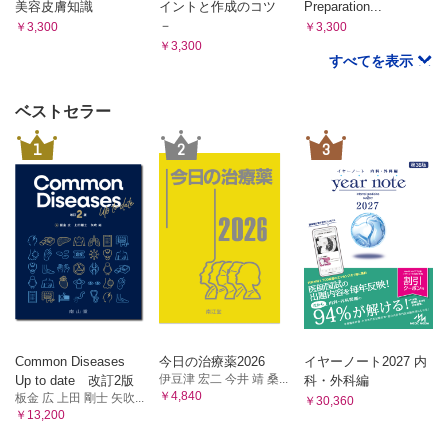
美容皮膚知識
イントと作成のコツ
Preparation...
－
￥3,300
￥3,300
￥3,300
すべてを表示
ベストセラー
1
2
3
Common Diseases
今日の治療薬2026
イヤーノート2027 内
伊豆津 宏二 今井 靖 桑...
Up to date 改訂2版
科・外科編
￥4,840
板金 広 上田 剛士 矢吹...
￥30,360
￥13,200