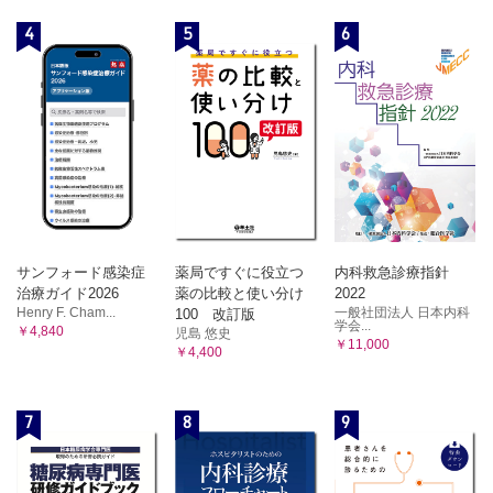
4
5
6
サンフォード感染症
薬局ですぐに役立つ
内科救急診療指針
治療ガイド2026
薬の比較と使い分け
2022
Henry F. Cham...
一般社団法人 日本内科
100 改訂版
学会...
￥4,840
児島 悠史
￥11,000
￥4,400
7
8
9