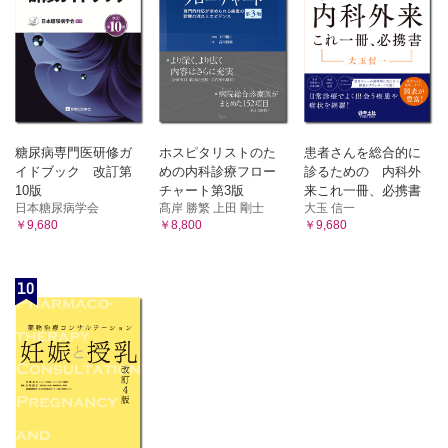
糖尿病専門医研修ガ
ホスピタリストのた
患者さんを総合的に
イドブック 改訂第
めの内科診療フロー
診るための 内科外
10版
チャート第3版
来これ一冊、必携書
日本糖尿病学会
髙岸 勝繁 上田 剛士
大玉 信一
￥9,680
￥8,800
￥9,680
10