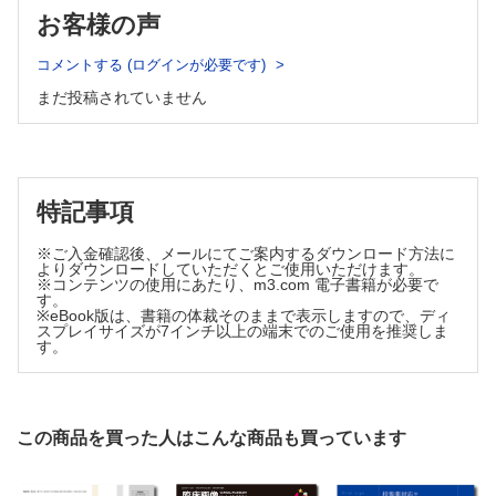
の巻―
お客様の声
No.7 矢状索の機能 （永竿智久）
連載：形成外科NEXT―次世代の本音―
コメントする (ログインが必要です)
乳房再建の診療・研究と同時に育児を経験した私から若い医師
まだ投稿されていません
へ （小宮貴子）
連載：教室だより北～南
No.109 鳥取大学医学部 形成外科 （陶山淑子）
新連載 ザッツ形成外科！
特記事項
Vol.1 再建待ち （中村 優）
症例
※ご入金確認後、メールにてご案内するダウンロード方法に
よりダウンロードしていただくとご使用いただけます。
MRIで静脈奇形が疑われた眼瞼眼窩内注入フィラー材の1例
※コンテンツの使用にあたり、m3.com 電子書籍が必要で
（海野芙美香ほか）
す。
※eBook版は、書籍の体裁そのままで表示しますので、ディ
心臓カテーテル治療後に生じた右上腕放射線皮膚潰瘍の1例
スプレイサイズが7インチ以上の端末でのご使用を推奨しま
（山本將史ほか）
す。
神経線維腫症1型（レックリングハウゼン病）患者の皮膚伸展
性を利用した広背筋皮弁による乳房再建の1例 （田畑有希ほ
か）
外国文献抄訳
この商品を買った人はこんな商品も買っています
PRS Vol.151 No.5 （清水史明）