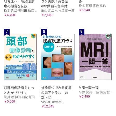
研修医へ 感染症診
タン実践！英会話
答
松本 直樹 渡邊 幸信
療の極意を伝授
web動画＆音声付
￥5,940
松本 哲哉 石和田 稔彦 ...
亀山 周二 佐々江 龍一郎
￥4,400
￥2,640
7
8
9
頭部画像診断をもっ
好発部位でみる皮膚
MRI一問一答
平井 俊範 工藤 與亮 堀...
とわかりやすく
疾患アトラス 頭
￥6,490
黒川 遼 神田 知紀 原田...
部・顔
￥5,060
Visual Dermat...
￥12,045