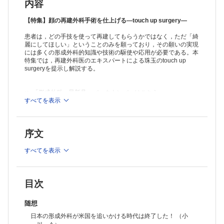
（力丸由起子 ほか）
内容
顔面広範囲欠損再建に対するtouch up surgery （元村尚嗣 ほか）
コラム：編集委員長コラム［第59回］ （細川 亙）
【特集】顔の再建外科手術を仕上げる―touch up surgery―
連載：みんなで考えよう！ 足病カンファレンス season
患者は，どの手技を使って再建してもらうかではなく，ただ「綺
補助療法による血流維持と創傷治療 （寺部雄太）
麗にしてほしい」ということのみを願っており，その願いの実現
連載：だれでもわかる手の外科の基本―アンチ丸暗記・虎の巻―
には多くの形成外科的知識や技術の駆使や応用が必要である。本
No.10 MP関節の構造 （永竿智久）
特集では，再建外科医のエキスパートによる珠玉のtouch up
連載：形成外科NEXT―次世代の本音―
surgeryを提示し解説する。
「忖度」と「心理的安全性」と「失敗」と「これから」 （吉田周平）
連載：教室だより北～南
No.115横浜市立大学 形成外科学教室 （北山晋也 ほか）
≫ 「形成外科」最新号・バックナンバーはこちら
連載：ザッツ形成外科！
≫
すべてを表示
「形成外科」年間購読、受付中！
Vol.7 10症例 （中村 優）
※本製品はPCでの閲覧も可能です。
症例
「購入済ライセンス一覧」よりオンライン環境でPDF版をご覧い
皮膚軟部腫瘍の診療における病理組織学的セカンドオピニオンの重要性
序文
ただけます。詳細は
こちら
でご確認ください。
に関する2例 （金山幸司 ほか）
◆外国文献抄訳 PRS Vol.152 No.5
すべてを表示
（高清水一慶）
目次
随想
日本の形成外科が米国を追いかける時代は終了した！ （小