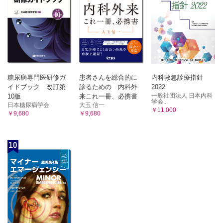
糖尿病専門医研修ガ
患者さんを総合的に
内科救急診療指針
イドブック 改訂第
診るための 内科外
2022
一般社団法人 日本内科
10版
来これ一冊、必携書
学会...
日本糖尿病学会
大玉 信一
￥11,000
￥9,680
￥9,680
10