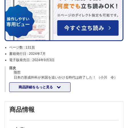
ページ数 :
131頁
書籍発行日 :
2024年7月
電子版発売日 :
2024年9月3日
目次
随想
日本の形成外科が米国を追いかける時代は終了した！ （小川 令）
特集 顔の再建外科手術を仕上げる―touch up surgery―
商品詳細をもっと見る
企画にあたって （元村尚嗣）
中顔面切除の一期的再建手術を仕上げる （石田勝大）
悪性腫瘍切除後の顔面再建修正術 （去川俊二 ほか）
上顎再建後の眼周囲touch up surgery （松本 洋 ほか）
商品情報
口角を含む頬部全層欠損の再建外科手術を仕上げる―touch up
surgery― （牧口貴哉 ほか）
顔面熱傷の二次再建とtouch up surgery （小川 令）
重度顔面先天異常（顔面裂）に対する再建手術と最終touch up surgery