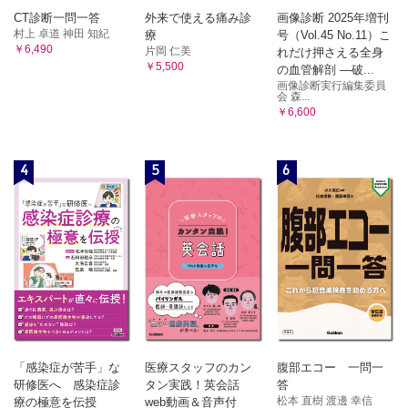
CT診断一問一答
外来で使える痛み診
画像診断 2025年増刊
村上 卓道 神田 知紀
療
号（Vol.45 No.11）こ
￥6,490
片岡 仁美
れだけ押さえる全身
￥5,500
の血管解剖 ―破...
画像診断実行編集委員
会 森...
￥6,600
4
5
6
「感染症が苦手」な
医療スタッフのカン
腹部エコー 一問一
研修医へ 感染症診
タン実践！英会話
答
松本 直樹 渡邊 幸信
療の極意を伝授
web動画＆音声付