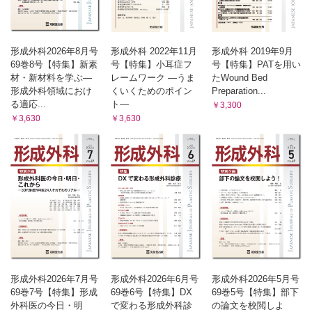
形成外科2026年8月号
形成外科 2022年11月
形成外科 2019年9月
69巻8号【特集】新素
号【特集】小耳症フ
号【特集】PATを用い
材・新材料を学ぶ—
レームワーク ―うま
たWound Bed
形成外科領域におけ
くいくためのポイン
Preparation...
る適応...
ト―
￥3,300
￥3,630
￥3,630
形成外科2026年7月号
形成外科2026年6月号
形成外科2026年5月号
69巻7号【特集】形成
69巻6号【特集】DX
69巻5号【特集】部下
外科医の今日・明
で変わる形成外科診
の論文を校閲しよ