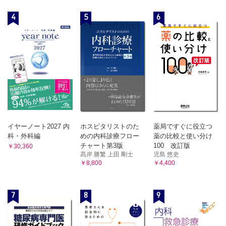
4
5
6
イヤーノート2027 内
ホスピタリストのた
薬局ですぐに役立つ
科・外科編
めの内科診療フロー
薬の比較と使い分け
チャート第3版
100 改訂版
￥30,360
髙岸 勝繁 上田 剛士
児島 悠史
￥8,800
￥4,400
7
8
9