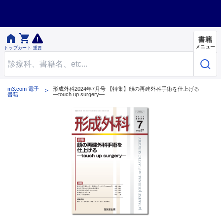


書籍
メニュー
トップ
カート
重要
m3.com 電子
形成外科2024年7月号 【特集】顔の再建外科手術を仕上げる
書籍
―touch up surgery―