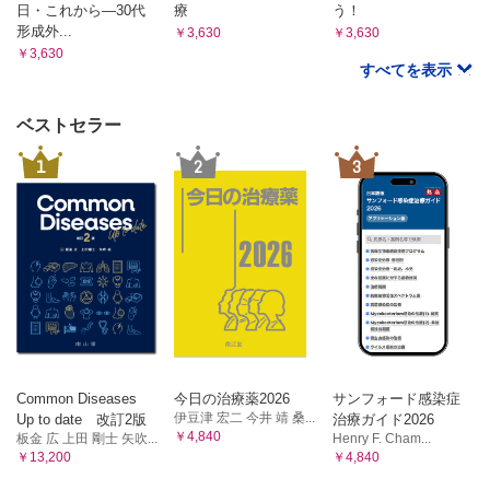
日・これから―30代
療
う！
形成外...
￥3,630
￥3,630
￥3,630
すべてを表示
ベストセラー
1
2
3
Common Diseases
今日の治療薬2026
サンフォード感染症
伊豆津 宏二 今井 靖 桑...
Up to date 改訂2版
治療ガイド2026
￥4,840
板金 広 上田 剛士 矢吹...
Henry F. Cham...
￥13,200
￥4,840