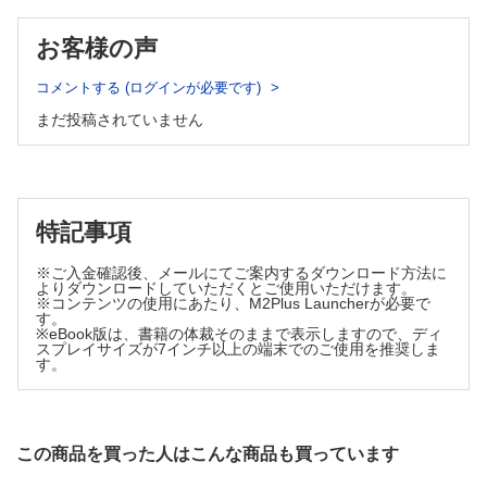
「忖度」と「心理的安全性」と「失敗」と「これから」 （吉
田周平）
お客様の声
連載：教室だより北～南
No.115横浜市立大学 形成外科学教室 （北山晋也 ほか）
コメントする (ログインが必要です)
連載：ザッツ形成外科！
まだ投稿されていません
Vol.7 10症例 （中村 優）
症例
皮膚軟部腫瘍の診療における病理組織学的セカンドオピニオン
の重要性に関する2例 （金山幸司 ほか）
特記事項
◆外国文献抄訳 PRS Vol.152 No.5
（高清水一慶）
※ご入金確認後、メールにてご案内するダウンロード方法に
よりダウンロードしていただくとご使用いただけます。
※コンテンツの使用にあたり、M2Plus Launcherが必要で
す。
※eBook版は、書籍の体裁そのままで表示しますので、ディ
スプレイサイズが7インチ以上の端末でのご使用を推奨しま
す。
この商品を買った人はこんな商品も買っています