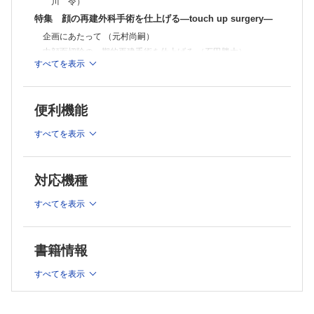
川 令）
特集 顔の再建外科手術を仕上げる―touch up surgery―
企画にあたって （元村尚嗣）
中顔面切除の一期的再建手術を仕上げる （石田勝大）
すべてを表示
悪性腫瘍切除後の顔面再建修正術 （去川俊二 ほか）
上顎再建後の眼周囲touch up surgery （松本 洋 ほか）
口角を含む頬部全層欠損の再建外科手術を仕上げる―touch up
便利機能
surgery― （牧口貴哉 ほか）
顔面熱傷の二次再建とtouch up surgery （小川 令）
すべてを表示
重度顔面先天異常（顔面裂）に対する再建手術と最終touch up
surgery （力丸由起子 ほか）
顔面広範囲欠損再建に対するtouch up surgery （元村尚嗣 ほ
対応機種
か）
コラム：編集委員長コラム［第59回］ （細川 亙）
すべてを表示
連載：みんなで考えよう！ 足病カンファレンス season
補助療法による血流維持と創傷治療 （寺部雄太）
書籍情報
連載：だれでもわかる手の外科の基本―アンチ丸暗記・虎
の巻―
すべてを表示
No.10 MP関節の構造 （永竿智久）
連載：形成外科NEXT―次世代の本音―