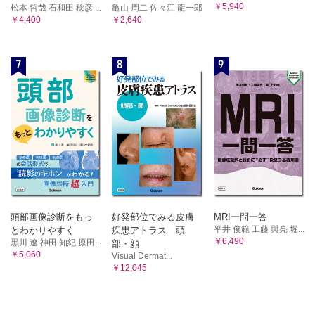
￥5,940
松本 哲哉 石和田 稔彦 ...
亀山 周二 佐々江 龍一郎
￥4,400
￥2,640
7
8
9
頭部画像診断をもっ
好発部位でみる皮膚
MRI一問一答
平井 俊範 工藤 與亮 堀...
とわかりやすく
疾患アトラス 頭
￥6,490
黒川 遼 神田 知紀 原田...
部・顔
￥5,060
Visual Dermat...
￥12,045