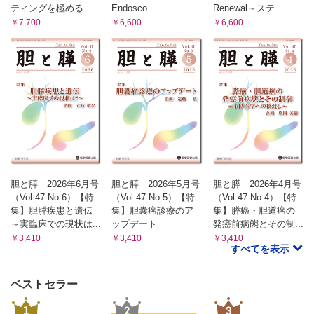
ティングを極める
Endosco...
Renewal～ステ...
￥7,700
￥6,600
￥6,600
胆と膵 2026年6月号
胆と膵 2026年5月号
胆と膵 2026年4月号
（Vol.47 No.6）【特
（Vol.47 No.5）【特
（Vol.47 No.4）【特
集】胆膵疾患と遺伝
集】胆囊癌診療のア
集】膵癌・胆道癌の
～実臨床での現状は...
ップデート
発癌前病態とその制...
￥3,410
￥3,410
￥3,410
すべてを表示
ベストセラー
1
2
3