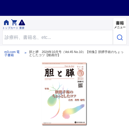


書籍
メニュー
トップ
カート
重要
m3.com 電
胆と膵 2024年10月号（Vol.45 No.10）【特集】胆膵手術のちょっ
子書籍
としたコツ【動画付】