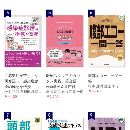
4
5
6
「感染症が苦手」な
医療スタッフのカン
腹部エコー 一問一
研修医へ 感染症診
タン実践！英会話
答
松本 直樹 渡邊 幸信
療の極意を伝授
web動画＆音声付
￥5,940
松本 哲哉 石和田 稔彦 ...
亀山 周二 佐々江 龍一郎
￥4,400
￥2,640
7
8
9