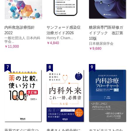
内科救急診療指針
サンフォード感染症
糖尿病専門医研修ガ
2022
治療ガイド2026
イドブック 改訂第
一般社団法人 日本内科
Henry F. Cham...
10版
学会...
￥4,840
日本糖尿病学会
￥11,000
￥9,680
7
8
9
薬局ですぐに役立つ
患者さんを総合的に
ホスピタリストのた