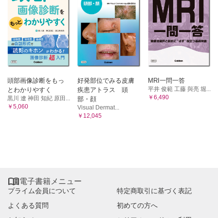
頭部画像診断をもっ
好発部位でみる皮膚
MRI一問一答
平井 俊範 工藤 與亮 堀...
とわかりやすく
疾患アトラス 頭
￥6,490
黒川 遼 神田 知紀 原田...
部・顔
￥5,060
Visual Dermat...
￥12,045

電子書籍メニュー
プライム会員について
特定商取引に基づく表記
よくある質問
初めての方へ