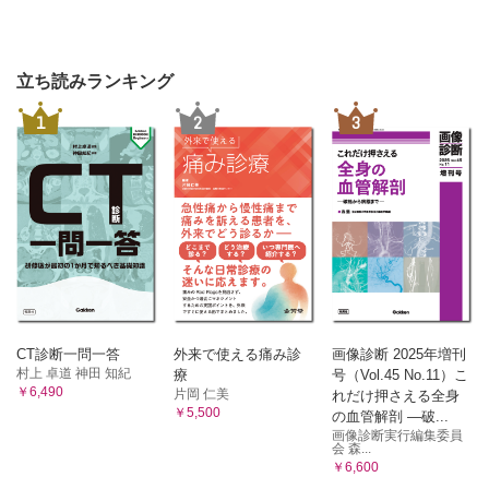
立ち読みランキング
1
2
3
CT診断一問一答
外来で使える痛み診
画像診断 2025年増刊
村上 卓道 神田 知紀
療
号（Vol.45 No.11）こ
￥6,490
片岡 仁美
れだけ押さえる全身
￥5,500
の血管解剖 ―破...
画像診断実行編集委員
会 森...
￥6,600