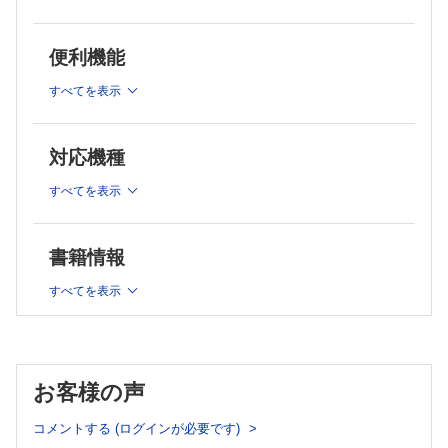
仲田 興平ほか
付】
急性胆囊炎に対する Bailout手術はどう行う？【動画付】
髙橋 敦ほか
渡邉 学ほか
便利機能
門脈浸潤を伴う膵頭部癌に対する外科治療【動画付】
膵頭十二指腸切除術における周術期予防的抗菌薬について
北濱 卓実ほか
青木 修一ほか
すべてを表示
肝門部領域胆管癌周術期におけるシンバイオティクス療法の有用性
術後門脈狭窄・閉塞の治療
菊地祐太郎ほか
新槇 剛
原発性硬化性胆管炎（PSC）に対する肝移植の適応
肝胆膵手術にアンスロンカテーテルをどのように使うか？【動
戸子台和哲ほか
対応機種
画付】
山田 豪ほか
すべてを表示
膵癌術前審査腹腔鏡をどう行う？【動画付】
山木 壮ほか
安全で低侵襲で繰り返し実施可能な腹腔洗浄細胞診の実現にむ
書籍情報
けて～Percutaneous Abdominal lavage Cytology
Screening（PACS）～
すべてを表示
海野 良介ほか
縫合不全が少ない膵空腸吻合をどう行う？【動画付】
廣野 誠子
膵体尾部切除の断端閉鎖をどう行う？【動画付】
お客様の声
馬場 逸人ほか
ロボット支援下 Warshaw手術～脾温存のための脾血流評価の
コメントする (ログインが必要です)
取り組み～【動画付】