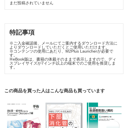
まだ投稿されていません
澁谷 誠ほか
膵頭十二指腸切除術後のドレーン管理をどうする？【動画付】
川井 学
先天性胆道拡張症手術においてどこまで胆管を切除するべきか
【動画付】
特記事項
内田 広夫ほか
Bismuth Ⅰ／Ⅱ型肝門部胆管癌に対し 左右どちらから切除する
※ご入金確認後、メールにてご案内するダウンロード方法に
か？
よりダウンロードしていただくとご使用いただけます。
中西 喜嗣ほか
※コンテンツの使用にあたり、M2Plus Launcherが必要で
す。
狭窄の少ない胆管吻合をどう行う？～新規胆管空腸吻合「T吻
※eBook版は、書籍の体裁そのままで表示しますので、ディ
合」～【動画付】
スプレイサイズが7インチ以上の端末でのご使用を推奨しま
す。
山本皓太郎ほか
ロボット支援下胆管空腸吻合をどう行う？【動画付】
仲田 興平ほか
急性胆囊炎に対する Bailout手術はどう行う？【動画付】
この商品を買った人はこんな商品も買っています
渡邉 学ほか
膵頭十二指腸切除術における周術期予防的抗菌薬について
北濱 卓実ほか
肝門部領域胆管癌周術期におけるシンバイオティクス療法の有
用性
菊地祐太郎ほか