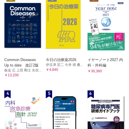
Common Diseases
今日の治療薬2026
イヤーノート2027 内
伊豆津 宏二 今井 靖 桑...
Up to date 改訂2版
科・外科編
￥4,840
板金 広 上田 剛士 矢吹...
￥30,360
￥13,200
4
5
6