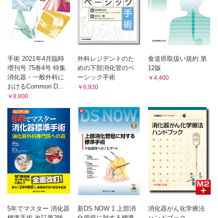
原発性硬化性胆管炎（PSC）に対する肝移植の適応
戸子台和哲ほか
手術 2021年4月臨時
外科レジデントのた
食道癌取扱い規約 第
増刊号 75巻4号 特集
めの下部消化管のベ
12版
消化器・一般外科に
ーシック手術
￥4,400
おけるCommon D...
￥6,930
￥8,800
5年でマスター 消化器
新DS NOW 1 上部消
消化器がん化学療法
標準手術 改訂第2版
化管癌に対する標準
ハンドブック