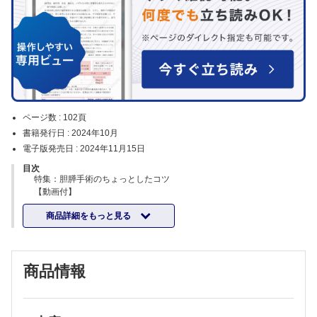
ページ数 :
102頁
書籍発行日 :
2024年10月
電子版発売日 :
2024年11月15日
目次
特集：胆膵手術のちょっとしたコツ
【動画付】
企画：海野 倫明
商品詳細をもっと見る
腹腔動脈起始部狭窄症例に対する膵頭十二指腸切除術【動画付】
吉田 瑛司ほか
DP-CAR施行症例の血行改変や血行再建をどう行うか【動画付】
髙橋 敦ほか
商品情報
門脈浸潤を伴う膵頭部癌に対する外科治療【動画付】
青木 修一ほか
術後門脈狭窄・閉塞の治療
新槇 剛