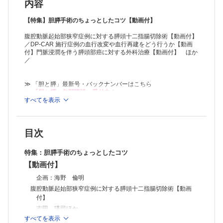
肝胆膵手術にアンスロンカテーテルをどのように使うか？【動画付】
内容
山田 豪ほか
膵癌術前審査腹腔鏡をどう行う？【動画付】
【特集】胆膵手術のちょっとしたコツ【動画付】
山木 壮ほか
腹腔動脈起始部狭窄症例に対する膵頭十二指腸切除術【動画付】
安全で低侵襲で繰り返し実施可能な腹腔洗浄細胞診の実現にむけて～
／DP-CAR 施行症例の血行改変や血行再建をどう行うか【動画
Percutaneous Abdominal lavage Cytology Screening（PACS）～
付】門脈浸潤を伴う膵頭部癌に対する外科治療【動画付】 ほか
海野 良介ほか
／
縫合不全が少ない膵空腸吻合をどう行う？【動画付】
廣野 誠子
膵体尾部切除の断端閉鎖をどう行う？【動画付】
≫ 「胆と膵」最新号・バックナンバーはこちら
馬場 逸人ほか
≫
「胆と膵」年間購読、受付中！
ロボット支援下 Warshaw手術～脾温存のための脾血流評価の取り組み
すべてを表示
※本製品はPCでの閲覧も可能です。
～【動画付】
「購入済ライセンス一覧」よりオンライン環境でPDF版をご覧い
澁谷 誠ほか
ただけます。詳細は
こちら
でご確認ください。
膵頭十二指腸切除術後のドレーン管理をどうする？【動画付】
目次
川井 学
先天性胆道拡張症手術においてどこまで胆管を切除するべきか【動画
特集：胆膵手術のちょっとしたコツ
付】
内田 広夫ほか
【動画付】
Bismuth Ⅰ／Ⅱ型肝門部胆管癌に対し 左右どちらから切除するか？
企画：海野 倫明
中西 喜嗣ほか
腹腔動脈起始部狭窄症例に対する膵頭十二指腸切除術【動画
狭窄の少ない胆管吻合をどう行う？～新規胆管空腸吻合「T吻合」～
付】
【動画付】
山本皓太郎ほか
吉田 瑛司ほか
ロボット支援下胆管空腸吻合をどう行う？【動画付】
すべてを表示
DP-CAR施行症例の血行改変や血行再建をどう行うか【動画