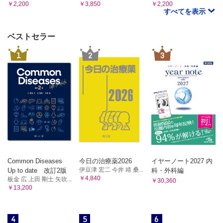
￥2,200
￥3,850
￥2,200
すべてを表示
ベストセラー
1
2
3
Common Diseases
今日の治療薬2026
イヤーノート2027 内
伊豆津 宏二 今井 靖 桑...
Up to date 改訂2版
科・外科編
￥4,840
板金 広 上田 剛士 矢吹...
￥30,360
￥13,200
4
5
6