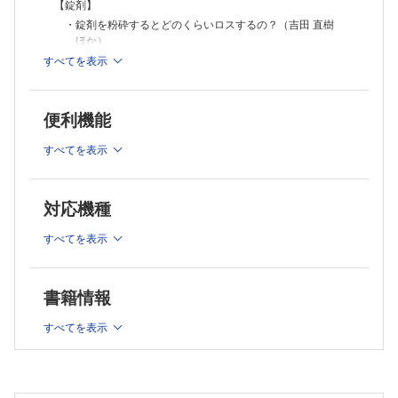
健一）
【錠剤】
・ゲル化する点眼剤の特徴は？（山本 佳久）
・錠剤を粉砕するとどのくらいロスするの？（吉田 直樹
【坐剤】
ほか）
・一度融解した坐剤は冷やして固めて使ってよいの？（山本 佳久）
・錠剤に「リン」が入ってるって本当？（安楽 誠 ほ
すべてを表示
・経口剤と坐剤の用量は同一なの？（山本 佳久）
か）
【吸入剤】
・先発医薬品とジェネリック医薬品で，一包化・粉砕の可否
・ネブライザー，pMDI，DPI，SMIは何が違う？（坂野 昌志）
に違いはあるの？（吉田 直樹 ほか）
・ネブライザーで使用する溶解液の種類は違っても大丈夫？（坂野 昌
便利機能
志）
・割線のある錠剤なら半錠にできますか？（吉田 直樹 ほ
・吸入液どうしを混合しても大丈夫？（坂野 昌志）
か）
すべてを表示
【注射剤】
・乳糖不耐症の患者に乳糖が含まれている製剤を投与しても
・中心静脈栄養（TPN）の側管から脂肪乳剤を投与してもいい？（吉田
いいですか？（深水 啓朗）
直樹 ほか）
・生菌製剤って抗菌薬と併用でどこまで生きているの？（吉
対応機種
直面する疑問から学ぶ「処方薬選択」の剤テク
田 直樹 ほか）
・フォーミュラリ導入のメリットは？ 課題は？ ─処方薬選択の観点か
【散剤】
すべてを表示
ら─（百 賢二 ほか）
・先発医薬品からジェネリック医薬品に変更する際の注意点は？（百
・混合した散剤の期限は何を目安にすればよいですか？（島
賢二 ほか）
﨑 学）
・先行バイオ医薬品からバイオシミラーに変更する際の注意点は？（百
・分包機の使用後，特に丁寧に掃除するべき薬は？（島﨑
書籍情報
賢二 ほか）
学）
・ビスホスホネート製剤の剤形選択のポイントは？（百 賢二 ほ
すべてを表示
【水剤】
か）
・シロップ剤どうしの混合で配合変化はあるの？（山本 佳
シリーズ
久）
えびさんぽ
・水剤の長期処方では，どのように交付したらよいの？（山
医薬品の製剤学的な違いは薬剤効果にも影響しますか？