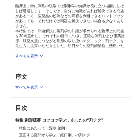
【散剤】
臨床上，特に調剤の現場では製剤学の知識が役に立つ場面にしば
・混合した散剤の期限は何を目安にすればよいですか？（島﨑 学）
しば遭遇します．そこでは、自分に知識があれば解決できる問題
がある一方、医薬品の粉砕などの可否を判断できるハンドブック
・分包機の使用後，特に丁寧に掃除するべき薬は？（島﨑 学）
があっても、それだけでは問題を解決できない場合も少なくあり
【水剤】
ません。
・シロップ剤どうしの混合で配合変化はあるの？（山本 佳久）
本特集では、問題解決に製剤学の知識が求められる臨床上の問題
・水剤の長期処方では，どのように交付したらよいの？（山本 佳久）
を30点選出し、それぞれの疑問につき、正確な調剤および服薬指
直面する疑問から学ぶ「外用剤・注射剤」の剤テク
導、服薬支援につながる剤形の取り扱いテクニック「剤テク」を
【貼付剤】
先生方に披露いただきました。明日からの薬剤師業務に活用いた
・貼付剤は切断してもよいの？（山本 佳久）
だける一冊です。
・成人と高齢者ではツロブテロールテープ貼付後の主成分の吸収は同等
すべてを表示
なの？（山本 佳久）
≫ 「薬局」最新号・バックナンバーはこちら
・同一成分でも剤形によって使用回数が異なるのはなぜ？（島﨑
≫
「薬局」年間購読、受付中！
学）
序文
・貼付剤を長時間貼ると放出速度は下がる？ 効果は変わらない？（島
※本製品はPCでの閲覧も可能です。
﨑 学）
「購入済ライセンス一覧」よりオンライン環境でPDF版をご覧い
すべてを表示
・開封後はなるべく早く使用してっていうけど実際どれくらい？（島﨑
ただけます。詳細は
こちら
でご確認ください。
学）
【軟膏剤】
・皮膚外用剤の混合と安定性はどこに注目したらよいの？（山本 佳
目次
久）
・軟膏を基剤で希釈したらその分効力も弱くなる？（山本 佳久）
特集:剤形蘊蓄 コツコツ学ぶ，あしたの“剤テク”
・液滴分散型軟膏とは？（山本 佳久）
特集にあたって（深水 啓朗）
【点眼剤】
・先発医薬品とジェネリック医薬品で，点眼容器に違いはある？（下川
直面する疑問から学ぶ「経口剤」の剤テク