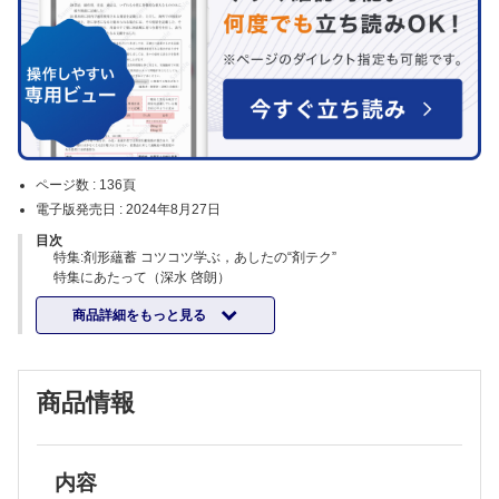
ページ数 :
136頁
電子版発売日 :
2024年8月27日
目次
特集:剤形蘊蓄 コツコツ学ぶ，あしたの“剤テク”
特集にあたって（深水 啓朗）
直面する疑問から学ぶ「経口剤」の剤テク
商品詳細をもっと見る
【錠剤】
・錠剤を粉砕するとどのくらいロスするの？（吉田 直樹 ほか）
・錠剤に「リン」が入ってるって本当？（安楽 誠 ほか）
・先発医薬品とジェネリック医薬品で，一包化・粉砕の可否に違いはあ
商品情報
るの？（吉田 直樹 ほか）
・割線のある錠剤なら半錠にできますか？（吉田 直樹 ほか）
・乳糖不耐症の患者に乳糖が含まれている製剤を投与してもいいです
か？（深水 啓朗）
・生菌製剤って抗菌薬と併用でどこまで生きているの？（吉田 直樹
内容
ほか）