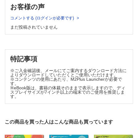
本 佳久）
（青島 周一）
お客様の声
ぐっとよくなる！ 漢方処方 快訣ビフォーアフター
直面する疑問から学ぶ「外用剤・注射剤」の剤テク
〈第9回〉“漫然処方”に陥りやすい漢方薬
【貼付剤】
ポリファーマシー処方の思わぬ落とし穴
コメントする (ログインが必要です)
・貼付剤は切断してもよいの？（山本 佳久）
（津田 篤太郎）
まだ投稿されていません
医薬品適正使用・育薬フラッシュニュース
・成人と高齢者ではツロブテロールテープ貼付後の主成分の
・レスベラトロール併⽤でセレコキシブの⾎中濃度上昇
吸収は同等なの？（山本 佳久）
・⾼齢者の運転能⼒に影響する服⽤薬
・同一成分でも剤形によって使用回数が異なるのはなぜ？
（佐藤 宏樹 澤田 康文）
（島﨑 学）
ガチではじめる マジでわかる 経口抗がん薬
・貼付剤を長時間貼ると放出速度は下がる？ 効果は変わら
経口抗がん薬の客観的アドヒアランス評価
特記事項
ない？（島﨑 学）
（川上 和宜）
・開封後はなるべく早く使用してっていうけど実際どれくら
飲み合わせ研究所 子どもの服薬Tips
※ご入金確認後、メールにてご案内するダウンロード方法に
い？（島﨑 学）
〈第21回〉ファモチジン製剤（細粒およびOD錠）
よりダウンロードしていただくとご使用いただけます。
（小嶋 純 米子 真記）
※コンテンツの使用にあたり、M2Plus Launcherが必要で
【軟膏剤】
す。
薬剤師力の型 新たな思考と行動プランを手に入れろ！
・皮膚外用剤の混合と安定性はどこに注目したらよいの？
※eBook版は、書籍の体裁そのままで表示しますので、ディ
〈参拾参ノ型〉重症患者の栄養療法は急性期から積極的に介入せよ！
（山本 佳久）
スプレイサイズが7インチ以上の端末でのご使用を推奨しま
（大久保 綾香）
す。
・軟膏を基剤で希釈したらその分効力も弱くなる？（山本
Gebaita?! 薬剤師の語ログ
佳久）
〈第33回〉だまされたと思って飲みなさい
・液滴分散型軟膏とは？（山本 佳久）
（大西 伸幸）
【点眼剤】
この商品を買った人はこんな商品も買っています
・先発医薬品とジェネリック医薬品で，点眼容器に違いはあ
る？（下川 健一）
・ゲル化する点眼剤の特徴は？（山本 佳久）