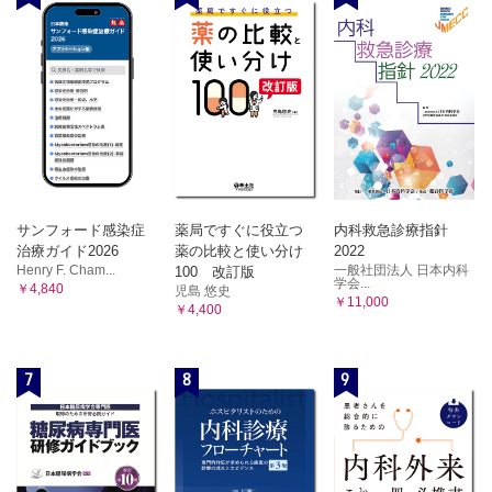
サンフォード感染症
薬局ですぐに役立つ
内科救急診療指針
治療ガイド2026
薬の比較と使い分け
2022
Henry F. Cham...
一般社団法人 日本内科
100 改訂版
学会...
￥4,840
児島 悠史
￥11,000
￥4,400
7
8
9