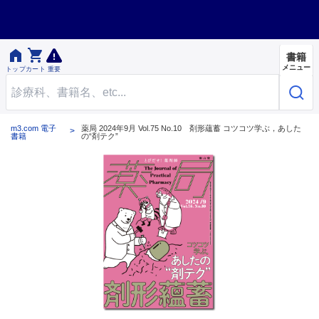


書籍
メニュー
トップ
カート
重要
m3.com 電子
薬局 2024年9月 Vol.75 No.10 剤形蘊蓄 コツコツ学ぶ，あした
書籍
の“剤テク”