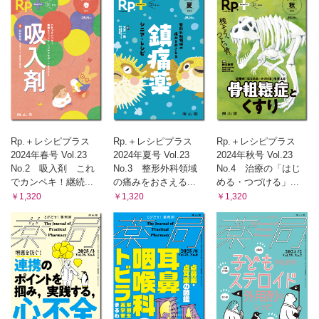
【坐剤】
・一度融解した坐剤は冷やして固めて使ってよいの？（山本
佳久）
・経口剤と坐剤の用量は同一なの？（山本 佳久）
【吸入剤】
・ネブライザー，pMDI，DPI，SMIは何が違う？（坂野 昌
志）
・ネブライザーで使用する溶解液の種類は違っても大丈夫？
（坂野 昌志）
Rp.＋レシピプラス
Rp.＋レシピプラス
Rp.＋レシピプラス
・吸入液どうしを混合しても大丈夫？（坂野 昌志）
2024年春号 Vol.23
2024年夏号 Vol.23
2024年秋号 Vol.23
【注射剤】
No.2 吸入剤 これ
No.3 整形外科領域
No.4 治療の「はじ
・中心静脈栄養（TPN）の側管から脂肪乳剤を投与してもい
でカンペキ！継続...
の痛みをおさえる...
める・つづける」...
い？（吉田 直樹 ほか）
￥1,320
￥1,320
￥1,320
直面する疑問から学ぶ「処方薬選択」の剤テク
・フォーミュラリ導入のメリットは？ 課題は？ ─処方薬選
択の観点から─（百 賢二 ほか）
・先発医薬品からジェネリック医薬品に変更する際の注意点
は？（百 賢二 ほか）
・先行バイオ医薬品からバイオシミラーに変更する際の注意
点は？（百 賢二 ほか）
・ビスホスホネート製剤の剤形選択のポイントは？（百