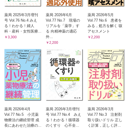
〈参拾参ノ型〉重症患者の栄養療法は急性期から積極的に介
入せよ！
（大久保 綾香）
薬局 2025年3月増刊
薬局 2026年6月
薬局 2026年5月
Gebaita?! 薬剤師の語ログ
号 Vol.76 No.4 みえ
Vol.77 No.7 現場の
Vol.77 No.6 患者を
〈第33回〉だまされたと思って飲みなさい
る！わかる！婦人
リアルを「薬学」す
みる，処方を解く 咳
科・産科・女性医療...
る 向精神薬の適応
アセスメント
（大西 伸幸）
外...
￥3,300
￥2,200
￥2,200
薬局 2026年4月
薬局 2026年3月増刊
薬局 2026年3月
Vol.77 No.5 小児薬
号 Vol.77 No.4 みえ
Vol.77 No.3 注射剤
物療法の継続管理 成
る！わかる！循環器
取り扱いドリル 正し
長にあわせた治療の...
のくすり 心不全...
く計算，正しく評...