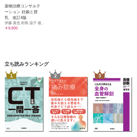
薬物治療コンサルテ
ーション 妊娠と授
乳 改訂4版
伊藤 真也 村島 温子 後...
￥9,900
立ち読みランキング
1
2
3