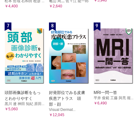
￥5,940
松本 哲哉 石和田 稔彦 ...
亀山 周二 佐々江 龍一郎
￥4,400
￥2,640
7
8
9
頭部画像診断をもっ
好発部位でみる皮膚
MRI一問一答
平井 俊範 工藤 與亮 堀...
とわかりやすく
疾患アトラス 頭
￥6,490
黒川 遼 神田 知紀 原田...
部・顔
￥5,060
Visual Dermat...
￥12,045