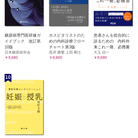
糖尿病専門医研修ガ
ホスピタリストのた
患者さんを総合的に
イドブック 改訂第
めの内科診療フロー
診るための 内科外
10版
チャート第3版
来これ一冊、必携書
日本糖尿病学会
髙岸 勝繁 上田 剛士
大玉 信一
￥9,680
￥8,800
￥9,680
10