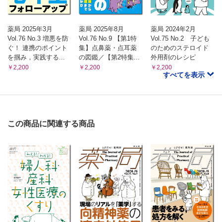
賢二 ほか）
シリーズ
えびさんぽ
薬局 2025年3月
薬局 2025年8月
薬局 2024年2月
医薬品の製剤学的な違いは薬剤効果にも影響しますか？
Vol.76 No.3 増悪を防
Vol.76 No.9 【第1特
Vol.75 No.2 子ども
ぐ！ 連携のポイント
集】点鼻薬・点耳薬
のためのステロイド
（青島 周一）
を掴み，実践する...
の図鑑／【第2特集...
外用剤のレシピ
ぐっとよくなる！ 漢方処方 快訣ビフォーアフター
￥2,200
￥2,200
￥2,200
〈第9回〉“漫然処方”に陥りやすい漢方薬
すべてを表示
ポリファーマシー処方の思わぬ落とし穴
（津田 篤太郎）
医薬品適正使用・育薬フラッシュニュース
・レスベラトロール併⽤でセレコキシブの⾎中濃度上昇
この商品に関連する商品
・⾼齢者の運転能⼒に影響する服⽤薬
（佐藤 宏樹 澤田 康文）
ガチではじめる マジでわかる 経口抗がん薬
経口抗がん薬の客観的アドヒアランス評価
（川上 和宜）
飲み合わせ研究所 子どもの服薬Tips
〈第21回〉ファモチジン製剤（細粒およびOD錠）
（小嶋 純 米子 真記）
薬剤師力の型 新たな思考と行動プランを手に入れろ！